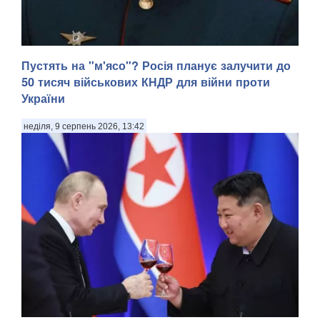
Пустять на "м'ясо"? Росія планує залучити до
50 тисяч військових КНДР для війни проти
України
неділя, 9 серпень 2026, 13:42
У Донецькій області українська армія ліквідувала
російського офіцера, полковника ЗС РФ Сергія Хвалова.
Ворожий військовий раніше двічі служив у Сирії, сприяючи
диктаторському режиму Башара Асада, передають
Патріоти України. Про це повідомив військовосл...