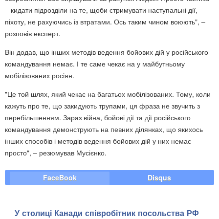
– кидати підрозділи на те, щоби стримувати наступальні дії,
піхоту, не рахуючись із втратами. Ось таким чином воюють", –
розповів експерт.
Він додав, що інших методів ведення бойових дій у російського
командування немає. І те саме чекає на у майбутньому
мобілізованих росіян.
"Це той шлях, який чекає на багатьох мобілізованих. Тому, коли
кажуть про те, що закидують трупами, ця фраза не звучить з
перебільшенням. Зараз війна, бойові дії та дії російського
командування демонструють на певних ділянках, що якихось
інших способів і методів ведення бойових дій у них немає
просто", – резюмував Мусієнко.
FaceBook
Disqus
У столиці Канади співробітник посольства РФ