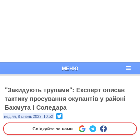
МЕНЮ
"Закидують трупами": Експерт описав
тактику просування окупантів у районі
Бахмута і Соледара
Twitter
неділя, 8 січень 2023, 10:52
Слідкуйте за нами