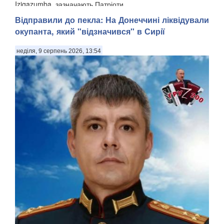
Izigazumba, зазначають Патріоти ...
Відправили до пекла: На Донеччині ліквідували
окупанта, який "відзначився" в Сирії
неділя, 9 серпень 2026, 13:54