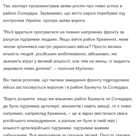
Так, експерт прокоментував заяви росіян про певні успіхи в
районі Соледара. Зауважимо, що місто наразі перебуває під
контролем України, пропри заяви ворога.
"Росії вдається просуватися на певних напрямках фронту за
рахунок підтримки людьми. Якщо взяти район Кремінної, яким
чином зупинявся наступ українських військ? Просто велика
кількість людей, російських мобілізованих, військових, які
зазнають втрат у великій кількості, але тим не менш, їх кидають
закривати певні ділянки", – пояснив Мусієнко.
Він також розповів, що тактика закидання фронту підрозділами
військ застосовується ворогом і в районі Бахмута та Соледара.
"Варто розуміти, якщо ми візьмемо район Бахмута чи Соледара,
де була підтримка артилерії, мінометів і навіть авіації, то є певні
напрямки, наприклад Кремінна, – це ж зараз змістилася увага
російського командування, а раніше не було в такій мірі і
кількості артилерійської підтримки, підтримки важким
озброєнням. Все вирішували за рахунок людей. Просто тактика