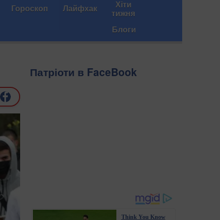
Хіти
Гороскоп
Лайфхак
тижня
Блоги
Патріоти в FaceBook
Think You Know