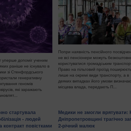
Попри наявність пенсійного посвідче
не всі пенсіонери можуть безкоштовн
т уперше допоміг ученим
користуватися громадським транспор
 яких раніше не існувало в
Право на пільговий проїзд поширюєт
ники зі Стенфордського
лише на окремі види транспорту, а в
користали генеративну
деяких випадках його умови визначає
ктування геномів
місцева влада, передають П...
вірусів, які заражають
ановлят...
ично стартувала
Медики не змогли врятувати: 
білізація - людей
Дніпропетровщині трагічно за
 контракт повістками
2-річний малюк