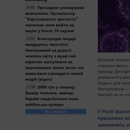
Президент розчарував
14:06
мовчанням: Організатор
"Картонкового протесту"
закликав знов вийти на
акцію у Києві 14 серпня
Благородні лицарі
13:52
мандрують інкогніто:
Невпізнаний на дорозі
чемпіон світу з муай-тай
Штучний інтелек
ефектно заступився за
створити віруси,
переляканих жінок, коли тих
природі. Дослід
намагався скривдити інший
університету ви
водій (відео)
модель для проє
2000 грн у гаманці:
13:38
бактеріофагів — 
Банкір пояснив, навіщо
бактерії та не ст
Україні знадобилася нова
найбільша купюра
У Росії факт
Всі новини
прихована мо
заманюють на