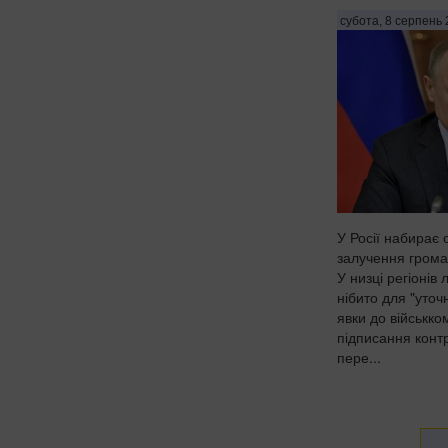
субота, 8 серпень 
У Росії набирає 
залучення грома
У низці регіонів
нібито для "уточ
явки до військко
підписання контр
пере...