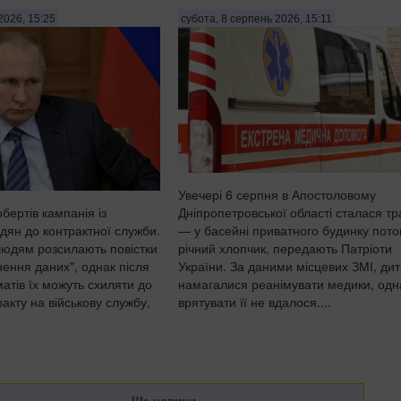
2026, 15:25
субота, 8 серпень 2026, 15:11
Увечері 6 серпня в Апостоловому
обертів кампанія із
Дніпропетровської області сталася тр
дян до контрактної служби.
— у басейні приватного будинку пото
 людям розсилають повістки
річний хлопчик, передають Патріоти
нення даних", однак після
України. За даними місцевих ЗМІ, ди
матів їх можуть схиляти до
намагалися реанімувати медики, одн
акту на військову службу,
врятувати її не вдалося....