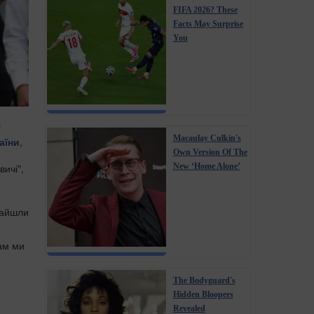
FIFA 2026? These
Facts May Surprise
You
і
Macaulay Culkin's
аїни
,
Own Version Of The
New ‘Home Alone’
ичі",
знайшли
там ми
The Bodyguard's
Hidden Bloopers
Revealed