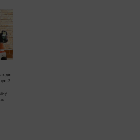
агедія
нув 2-
тину
ак