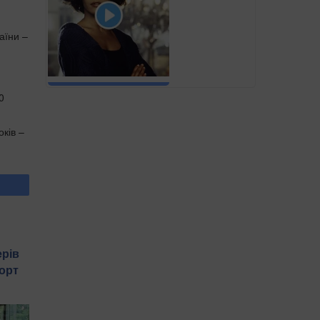
аїни –
0
оків –
ерів
орт