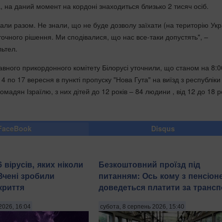
 на даний момент на кордоні знаходиться близько 2 тисяч осіб.
хали разом. Не знали, що не буде дозволу заїхати (на територію Укр
точного рішення. Ми сподівалися, що нас все-таки допустять", –
ьтел.
авного прикордонного комітету Білорусі уточнили, що станом на 8:0
14 по 17 вересня в пункті пропуску "Нова Гута" на виїзд з республіки
адян Ізраїлю, з них дітей до 12 років – 84 людини , від 12 до 18 р
FaceBook
Disqus
 вірусів, яких ніколи
Безкоштовний проїзд під
Вчені зробили
питанням: Ось кому з пенсіон
криття
доведеться платити за трансп
2026, 16:04
субота, 8 серпень 2026, 15:40