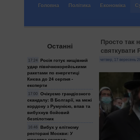
Головна
Політика
Економіка
С
Просто так 
Останні
святкувати 
Росія готує нищівний
четвер, 17 вересень 2
17:24
удар північнокорейськими
ракетами по енергетиці
Києва до 24 серпня -
експерти
Очікуємо грандіозного
17:00
скандалу: В Болгарії, на межі
кордону з Румунією, впав та
вибухнув бойовий
безпілотник
Вибух у елітному
16:46
ресторані Москви: У
ювеляра генерал-