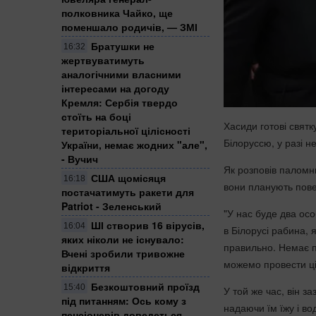
полковника Чайко, ще
поменшало родичів, — ЗМІ
Братушки не
16:32
жертвуватимуть
аналогічними власними
інтересами на догоду
Кремля: Сербія твердо
стоїть на боці
Хасиди готові святк
територіальної цілісності
Білоруссю, у разі 
України, немає жодних "але",
- Вучич
Як розповів паломни
США щомісяця
16:18
вони планують повер
постачатимуть ракети для
Patriot - Зеленський
"У нас буде два осо
ШІ створив 16 вірусів,
16:04
в Білорусі рабина,
яких ніколи не існувало:
правильно. Немає по
Вчені зробили тривожне
можемо провести ці
відкриття
Безкоштовний проїзд
15:40
У той же час, він з
під питанням: Ось кому з
надаючи їм їжу і во
пенсіонерів доведеться