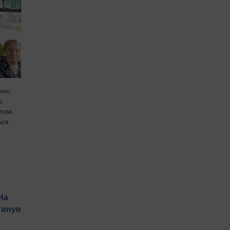
ння,
о
том.
ься
На
гинув