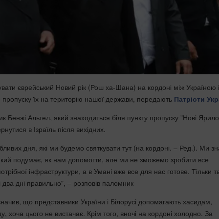
увати єврейський Новий рік (Рош ха-Шана) на кордоні між Україною 
не пропуску їх на територію нашої держави, передають
Патріоти Укр
к Бенжі Альтел, який знаходиться біля пункту пропуску "Нові Ярилов
нутися в Ізраїль після вихідних.
бливих дня, які ми будемо святкувати тут (на кордоні. – Ред.). Ми 
 який подумає, як нам допомогти, але ми не зможемо зробити все
трібної інфраструктури, а в Умані вже все для нас готове. Тільки 
 два дні правильно", – розповів паломник
азначив, що представники України і Білорусі допомагають хасидам,
ду, хоча цього не вистачає. Крім того, вночі на кордоні холодно. За