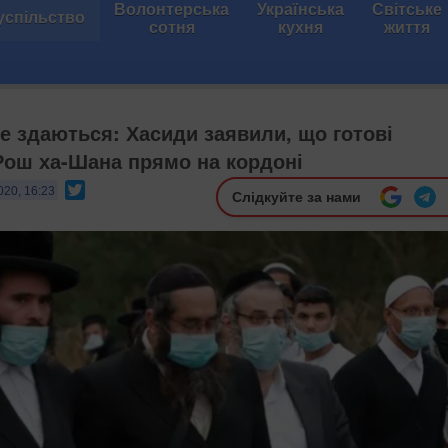
Волонтерська
Українська
Світське
успільство
сотня
кухня
життя
не здаються: Хасиди заявили, що готові
Рош ха-Шана прямо на кордоні
Twitter
020, 16:23
Слідкуйте за нами