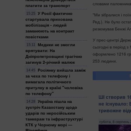
словами паломника,
платити за транспорт
У Росії фактично
15:25
"Ми зібралися і пої
стартувала прихована
Ред.). Не було оста
мобілізація - людей
резюмував Бенжі Ал
заманюють на контракт
повістками
У прес-центрі Держ
Медики не змогли
15:11
сьогодні в період з 
врятувати: На
оформлено 1216 гром
Дніпропетровщині трагічно
253 людини.
загинув 2-річний малюк
Росіянку вийшла заміж
14:45
за чеха по телефону і
вимагала політичного
притулку в країні "чоловіка
по телефону"
ШІ створив 16
Україна пішла на
14:28
не існувало: 
зустріч Казахстану щодо
тривожне від
ударів по неросійським
танкерам та інфраструктурі
субота, 8 серпень 
КТК у Чорному морі —
Bloomberg