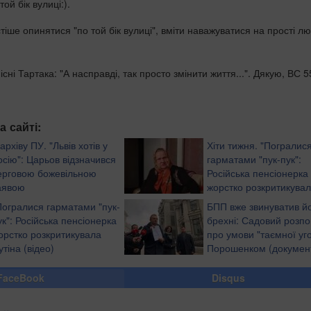
ой бік вулиці:).
іше опинятися "по той бік вулиці", вміти наважуватися на прості лю
існі Тартака: "А насправді, так просто змінити життя...". Дякую, ВС 
а сайті:
 архіву ПУ. "Львів хотів у
Хіти тижня. "Погралис
осію": Царьов відзначився
гарматами "пук-пук":
ерговою божевільною
Російська пенсіонерка
аявою
жорстко розкритикува
Путіна (відео)
Погралися гарматами "пук-
БПП вже звинуватив йо
ук": Російська пенсіонерка
брехні: Садовий розпо
орстко розкритикувала
про умови "таємної уго
утіна (відео)
Порошенком (докумен
FaceBook
Disqus