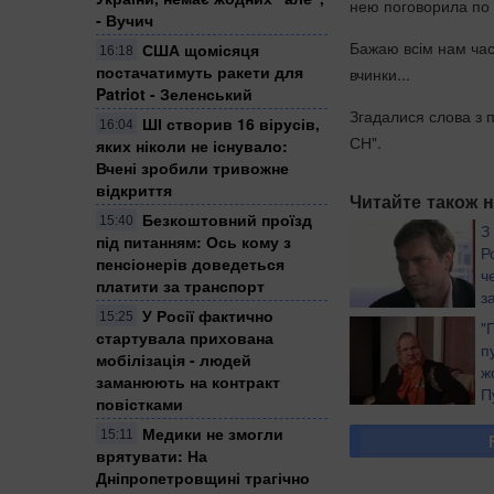
нею поговорила по т
- Вучич
Бажаю всім нам част
США щомісяця
16:18
постачатимуть ракети для
вчинки...
Patriot - Зеленський
Згадалися слова з п
ШІ створив 16 вірусів,
16:04
СН".
яких ніколи не існувало:
Вчені зробили тривожне
відкриття
Читайте також н
Безкоштовний проїзд
15:40
З
під питанням: Ось кому з
Р
пенсіонерів доведеться
ч
платити за транспорт
з
У Росії фактично
15:25
"
стартувала прихована
п
мобілізація - людей
ж
заманюють на контракт
П
повістками
Медики не змогли
15:11
врятувати: На
Дніпропетровщині трагічно