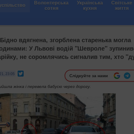
Волонтерська
Українська
Світське
успільство
сотня
кухня
життя
 Бідно вдягнена, згорблена старенька могла
годинами: У Львові водій "Шевроле" зупинив
арійку, не соромлячись сигналив тим, хто "д
Twitter
21, 23:05
Слідкуйте за нами
ийшла жінка і перевела бабусю через дорогу.