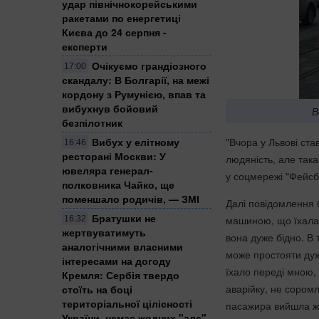
удар північнокорейськими
ракетами по енергетиці
Києва до 24 серпня -
експерти
Очікуємо грандіозного
17:00
скандалу: В Болгарії, на межі
кордону з Румунією, впав та
вибухнув бойовий
В
безпілотник
Вибух у елітному
"Вчора у Львові ста
16:46
ресторані Москви: У
людяність, але така
ювеляра генерал-
у соцмережі "Фейс
полковника Чайко, ще
поменшало родичів, — ЗМІ
Далі повідомлення б
Братушки не
машиною, що їхала 
16:32
жертвуватимуть
вона дуже бідно. В 
аналогічними власними
може простояти дуж
інтересами на догоду
їхало переді мною, 
Кремля: Сербія твердо
аварійку, не соромл
стоїть на боці
територіальної цілісності
пасажира вийшла жі
України, немає жодних "але",