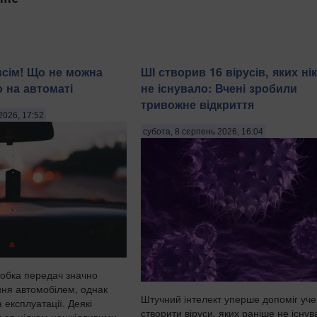
всім! Що не можна
ШІ створив 16 вірусів, яких ні
о на автоматі
не існувало: Вчені зробили
тривожне відкриття
2026, 17:52
субота, 8 серпень 2026, 16:04
обка передач значно
ня автомобілем, однак
Штучний інтелект уперше допоміг уч
 експлуатації. Деякі
створити віруси, яких раніше не існув
ться цілком нешкідливими,