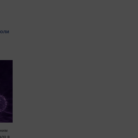
коли
еним
ало в