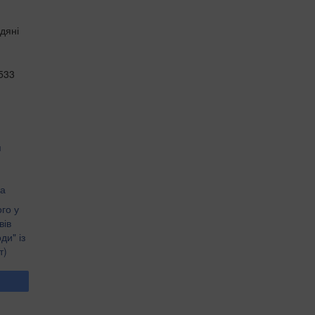
дяні
5533
я
ла
го у
вів
ди" із
т)