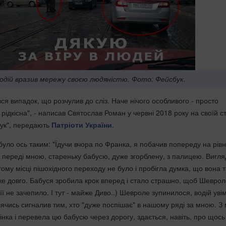
одій вразив мережу своєю людяністю. Фото: Фейсбук.
вся випадок, що розчулив до сліз. Наче нічого особливого - просто
 рідкісна", - написав Святослав Роман у червні 2018 року на своїй ст
бук", передають
Патріоти України
.
уло ось таким: "Їдучи вчора по Франка, я побачив попереду на рівні
переді мною, стареньку бабусю, дуже згорблену, з палицею. Вигл
тому місці пішохідного переходу не було і пробігла думка, що вона т
е довго. Бабуся зробила крок вперед і стало страшно, щоб Шеврол
її не зачепило. І тут - майже Диво..) Шевроле зупинилося, водій уві
ячись сигналив тим, хто "дуже поспішає" в нашому ряді за мною. З 
нка і перевела цю бабусю через дорогу, здається, навіть, про щось