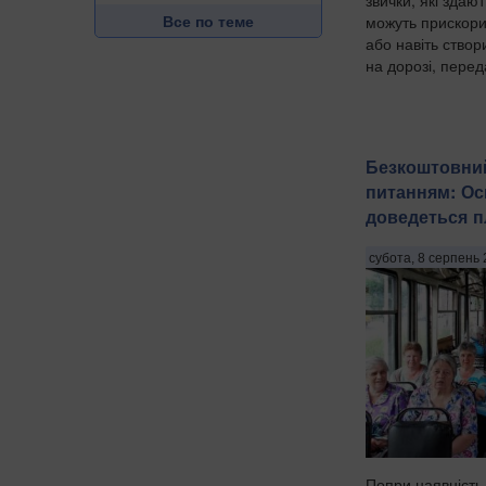
Все по теме
можуть прискори
або навіть ство
на дорозі, перед
Безкоштовний
питанням: Ос
доведеться п
субота, 8 серпень 
Попри наявність