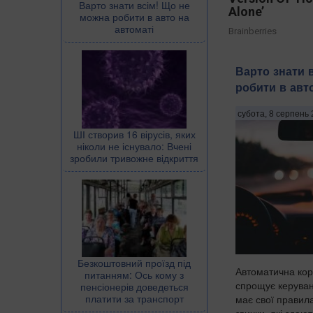
Варто знати всім! Що не
Alone’
можна робити в авто на
автоматі
Brainberries
Варто знати 
робити в авт
субота, 8 серпень 
ШІ створив 16 вірусів, яких
ніколи не існувало: Вчені
зробили тривожне відкриття
Безкоштовний проїзд під
Автоматична кор
питанням: Ось кому з
спрощує керуван
пенсіонерів доведеться
платити за транспорт
має свої правила
звички, які здаю