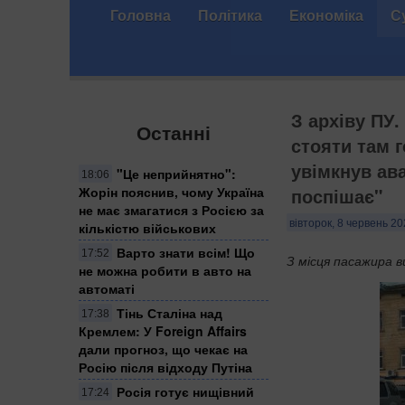
Головна
Політика
Економіка
С
З архіву ПУ.
Останні
стояти там 
увімкнув ав
"Це неприйнятно":
18:06
Жорін пояснив, чому Україна
поспішає"
не має змагатися з Росією за
вівторок, 8 червень 20
кількістю військових
Варто знати всім! Що
17:52
З місця пасажира в
не можна робити в авто на
автоматі
Тінь Сталіна над
17:38
Кремлем: У Foreign Affairs
дали прогноз, що чекає на
Росію після відходу Путіна
Росія готує нищівний
17:24