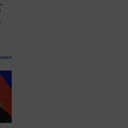
го
у
ь
й
тками