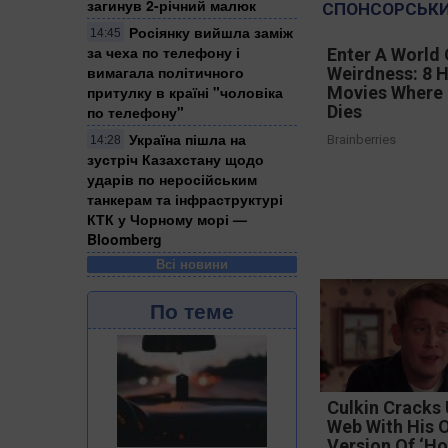
загинув 2-річний малюк
СПОНСОРСЬКИ
Росіянку вийшла заміж
14:45
за чеха по телефону і
Enter A World 
вимагала політичного
Weirdness: 8 
притулку в країні "чоловіка
Movies Where
Dies
по телефону"
Україна пішла на
Brainberries
14:28
зустріч Казахстану щодо
ударів по неросійським
танкерам та інфраструктурі
КТК у Чорному морі —
Bloomberg
Всі новини
По теме
Culkin Cracks
Web With His 
Version Of ‘H