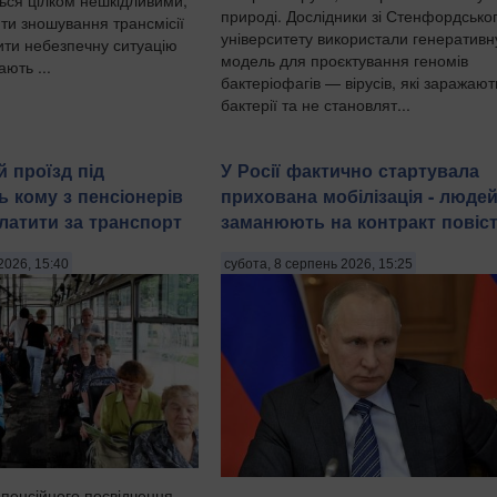
природі. Дослідники зі Стенфордсько
ти зношування трансмісії
університету використали генеративн
рити небезпечну ситуацію
модель для проєктування геномів
ають ...
бактеріофагів — вірусів, які заражают
бактерії та не становлят...
 проїзд під
У Росії фактично стартувала
ь кому з пенсіонерів
прихована мобілізація - люде
латити за транспорт
заманюють на контракт повіс
2026, 15:40
субота, 8 серпень 2026, 15:25
 пенсійного посвідчення,