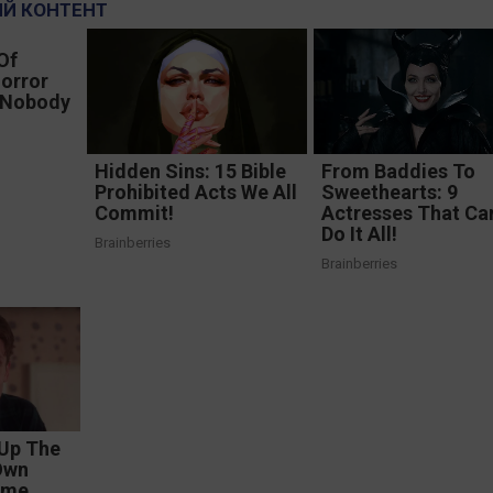
Й КОНТЕНТ
Of
Horror
 Nobody
Hidden Sins: 15 Bible
From Baddies To
Prohibited Acts We All
Sweethearts: 9
Commit!
Actresses That Ca
Do It All!
Brainberries
Brainberries
 Up The
Own
ome