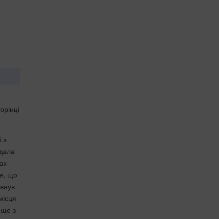
орінці
 з
ядала
ак
е, що
мкнув
місця
 ще з