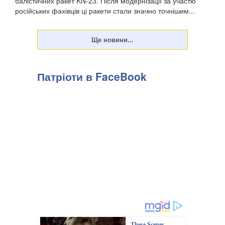
балістичних ракет KN-23. Після модернізації за участю
російських фахівців ці ракети стали значно точнішим...
Патріоти в FaceBook
These Scenes