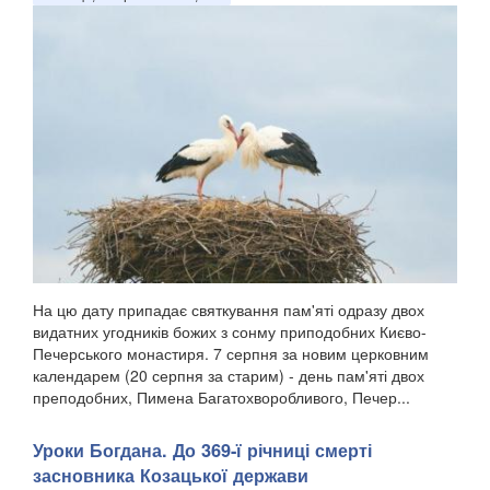
На цю дату припадає святкування пам'яті одразу двох
видатних угодників божих з сонму приподобних Києво-
Печерського монастиря. 7 серпня за новим церковним
календарем (20 серпня за старим) - день пам'яті двох
преподобних, Пимена Багатохворобливого, Печер...
Уроки Богдана. До 369-ї річниці смерті
засновника Козацької держави