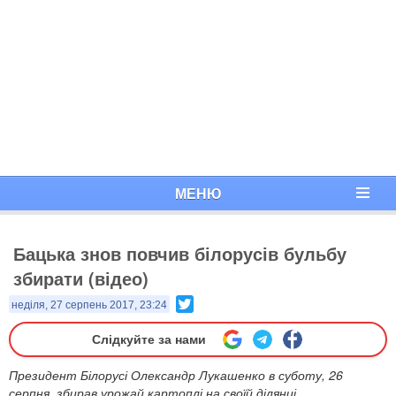
МЕНЮ
Бацька знов повчив білорусів бульбу
збирати (відео)
Twitter
неділя, 27 серпень 2017, 23:24
Слідкуйте за нами
​Президент Білорусі Олександр Лукашенко в суботу, 26
серпня, збирав урожай картоплі на своїй ділянці.