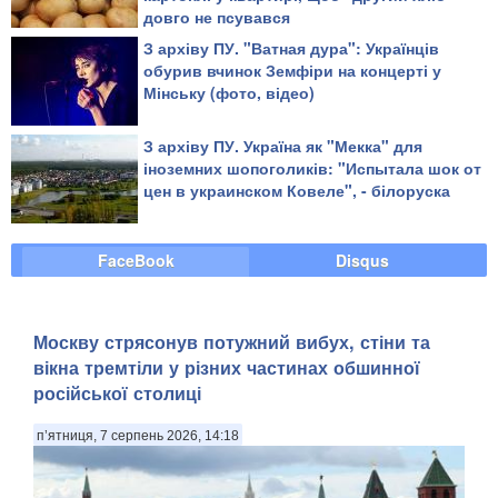
довго не псувався
З архіву ПУ. "Ватная дура": Українців
обурив вчинок Земфіри на концерті у
Мінську (фото, відео)
З архіву ПУ. Україна як "Мекка" для
іноземних шопоголиків: "Испытала шок от
цен в украинском Ковеле", - білоруска
FaceBook
Disqus
Москву стрясонув потужний вибух, стіни та
вікна тремтіли у різних частинах обшинної
російської столиці
п’ятниця, 7 серпень 2026, 14:18