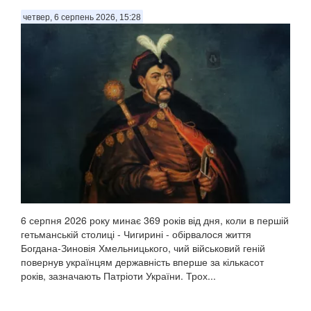
четвер, 6 серпень 2026, 15:28
6 серпня 2026 року минає 369 років від дня, коли в першій
гетьманській столиці - Чигирині - обірвалося життя
Богдана-Зиновія Хмельницького, чий військовий геній
повернув українцям державність вперше за кількасот
років, зазначають Патріоти України. Трох...