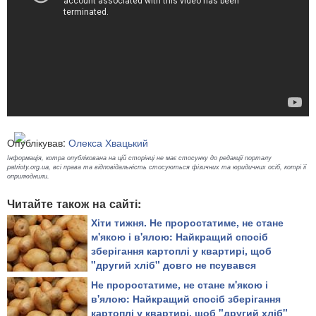
Опублікував:
Олекса Хвацький
Інформація, котра опублікована на цій сторінці не має стосунку до редакції порталу
patrioty.org.ua, всі права та відповідальність стосуються фізичних та юридичних осіб, котрі її
оприлюднили.
Читайте також на сайті:
Хіти тижня. Не проростатиме, не стане
м'якою і в'ялою: Найкращий спосіб
зберігання картоплі у квартирі, щоб
"другий хліб" довго не псувався
Не проростатиме, не стане м'якою і
в'ялою: Найкращий спосіб зберігання
картоплі у квартирі, щоб "другий хліб"