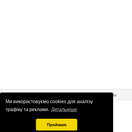
© Патріоти України 2026
Правова інформація
Реклама
Ми використовуємо cookies для аналізу
info
@
patrioty.org.ua
трафіку та реклами.
Детальніше
Приймаю