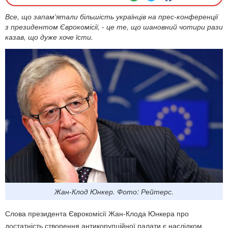
Все, що запам'ятали більшість українців на прес-конференції
з президентом Єврокомісії, - це те, що шановний чотири рази
казав, що дуже хоче їсти.
Жан-Клод Юнкер. Фото: Рейтерс.
Слова президента Єврокомісії Жан-Клода Юнкера про
достатність створення антикорупційної палати є наслідком