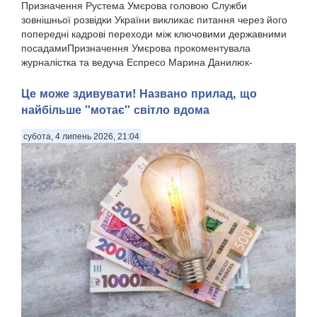
Призначення Рустема Умєрова головою Служби
зовнішньої розвідки України викликає питання через його
попередні кадрові переходи між ключовими державними
посадамиПризначення Умєрова прокоментувала
журналістка та ведуча Еспресо Марина Данилюк-
Ярмолаєва у п...
Це може здивувати! Названо прилад, що
найбільше "мотає" світло вдома
субота, 4 липень 2026, 21:04