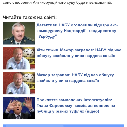
сенс створення Антикорупційного суду буде нівельований.
Читайте також на сайті:
Детективи НАБУ оголосили підозру екс-
командувачу Нацгвардії і гендиректору
"Укрбуду"
Хіти тижня. Мажор загрався: НАБУ під час
обшуку знайшло у сина нардепа кокаїн
Мажор загрався: НАБУ під час обшуку
знайшло у сина нардепа кокаїн
Прокляття замислених інтелектуалів:
Глава Євросоюзу насмішив появою на
публіці у різних туфлях (відео)