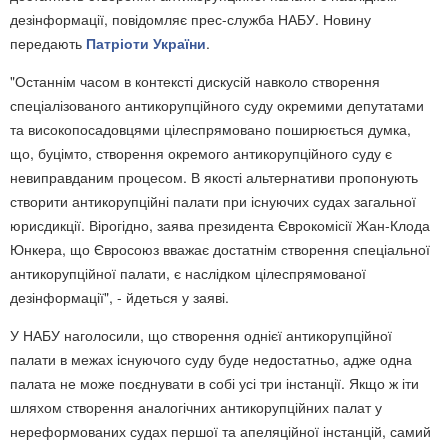
дезінформації, повідомляє прес-служба НАБУ. Новину
передають
Патріоти України
.
"Останнім часом в контексті дискусій навколо створення
спеціалізованого антикорупційного суду окремими депутатами
та високопосадовцями цілеспрямовано поширюється думка,
що, буцімто, створення окремого антикорупційного суду є
невиправданим процесом. В якості альтернативи пропонують
створити антикорупційні палати при існуючих судах загальної
юрисдикції. Вірогідно, заява президента Єврокомісії Жан-Клода
Юнкера, що Євросоюз вважає достатнім створення спеціальної
антикорупційної палати, є наслідком цілеспрямованої
дезінформації", - йдеться у заяві.
У НАБУ наголосили, що створення однієї антикорупційної
палати в межах існуючого суду буде недостатньо, адже одна
палата не може поєднувати в собі усі три інстанції. Якщо ж іти
шляхом створення аналогічних антикорупційних палат у
нереформованих судах першої та апеляційної інстанцій, самий