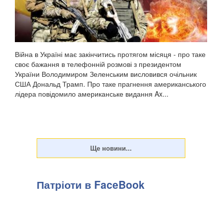
Війна в Україні має закінчитись протягом місяця - про таке
своє бажання в телефонній розмові з президентом
України Володимиром Зеленським висловився очільник
США Дональд Трамп. Про таке прагнення американського
лідера повідомило американське видання Ax...
Патріоти в FaceBook