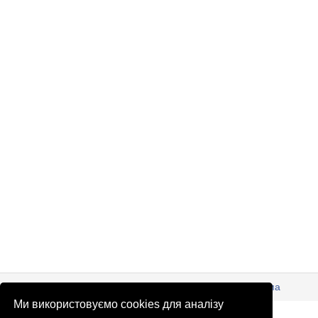
© Патріоти України 2026
Правова інформація
Реклама
Ми використовуємо cookies для аналізу
info
@
patrioty.org.ua