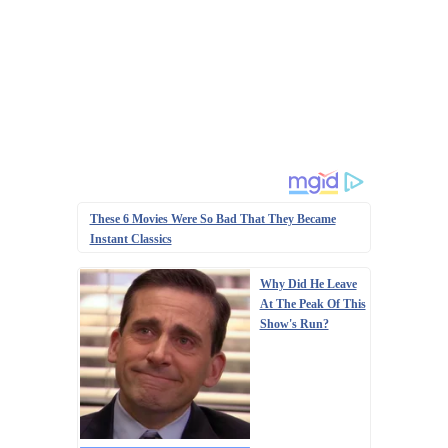
These 6 Movies Were So Bad That They Became
Instant Classics
Why Did He Leave
At The Peak Of This
Show's Run?