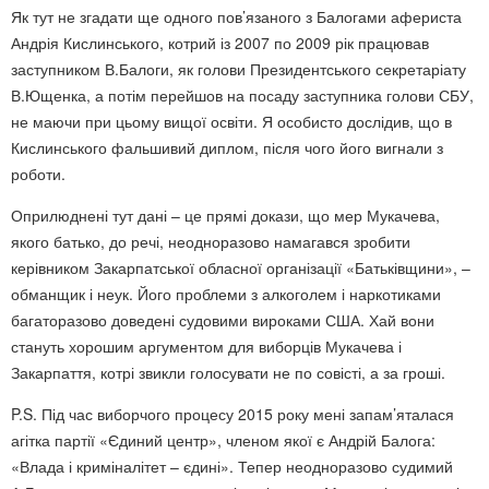
Як тут не згадати ще одного пов’язаного з Балогами афериста
Андрія Кислинського, котрий із 2007 по 2009 рік працював
заступником В.Балоги, як голови Президентського секретаріату
В.Ющенка, а потім перейшов на посаду заступника голови СБУ,
не маючи при цьому вищої освіти. Я особисто дослідив, що в
Кислинського фальшивий диплом, після чого його вигнали з
роботи.
Оприлюднені тут дані – це прямі докази, що мер Мукачева,
якого батько, до речі, неодноразово намагався зробити
керівником Закарпатської обласної організації «Батьківщини», –
обманщик і неук. Його проблеми з алкоголем і наркотиками
багаторазово доведені судовими вироками США. Хай вони
стануть хорошим аргументом для виборців Мукачева і
Закарпаття, котрі звикли голосувати не по совісті, а за гроші.
P.S. Під час виборчого процесу 2015 року мені запам’яталася
агітка партії «Єдиний центр», членом якої є Андрій Балога:
«Влада і криміналітет – єдині». Тепер неодноразово судимий