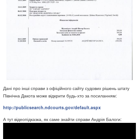
Дані про інші справи з офіційного сайту судових рішень штату
Північна Дакота може відкрити будь-хто за посиланням:
http://publicsearch.ndcourts.gov/default.aspx
А тут відеопідказка, як саме знайти справи Андрія Балоги: