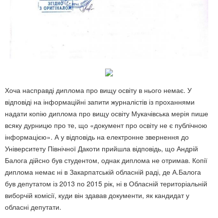
Хоча насправді диплома про вищу освіту в нього немає. У
відповіді на інформаційні запити журналістів із проханнями
надати копію диплома про вищу освіту Мукачівська мерія пише
всяку дурницю про те, що «документ про освіту не є публічною
інформацією». А у відповідь на електронне звернення до
Університету Північної Дакоти прийшла відповідь, що Андрій
Балога дійсно був студентом, однак диплома не отримав. Копії
диплома немає ні в Закарпатській обласній раді, де А.Балога
був депутатом із 2013 по 2015 рік, ні в Обласній територіальній
виборчій комісії, куди він здавав документи, як кандидат у
обласні депутати.