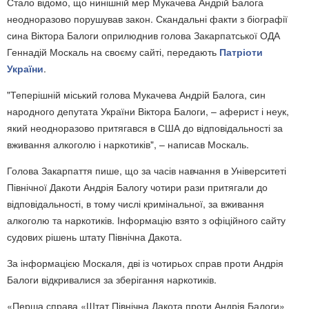
Стало відомо, що нинішній мер Мукачева Андрій Балога
неодноразово порушував закон. Скандальні факти з біографії
сина Віктора Балоги оприлюднив голова Закарпатської ОДА
Геннадій Москаль на своєму сайті, передають
Патріоти
України
.
"Теперішній міський голова Мукачева Андрій Балога, син
народного депутата України Віктора Балоги, – аферист і неук,
який неодноразово притягався в США до відповідальності за
вживання алкоголю і наркотиків", – написав Москаль.
Голова Закарпаття пише, що за часів навчання в Університеті
Північної Дакоти Андрія Балогу чотири рази притягали до
відповідальності, в тому числі кримінальної, за вживання
алкоголю та наркотиків. Інформацію взято з офіційного сайту
судових рішень штату Північна Дакота.
За інформацією Москаля, дві із чотирьох справ проти Андрія
Балоги відкривалися за зберігання наркотиків.
«Перша справа «Штат Північна Дакота проти Андрія Балоги»