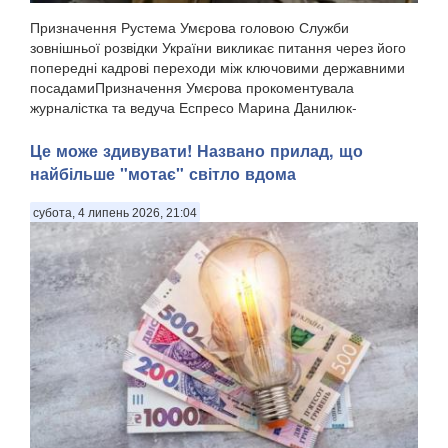
Призначення Рустема Умєрова головою Служби
зовнішньої розвідки України викликає питання через його
попередні кадрові переходи між ключовими державними
посадамиПризначення Умєрова прокоментувала
журналістка та ведуча Еспресо Марина Данилюк-
Ярмолаєва у п...
Це може здивувати! Названо прилад, що
найбільше "мотає" світло вдома
субота, 4 липень 2026, 21:04