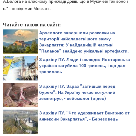
А.Балога на власному прикладі довів, що в Мукачеві так воно і
є." - повідомив Москаль.
Читайте також на сайті:
Археологи завершили розкопки на
території найславетнішого замку
Закарпаття: У найдавнішій частині
"Паланок" знайдено унікальні артефакти,
що висвітлюють невідому історію
З архіву ПУ. Люди і нелюди: Як старенька
твердині (відео)
українка загубила 100 гривень, і що далі
трапилось
З архіву ПУ. Зараз "затишшя перед
бурею": На Україну чекає потужний
землетрус, - сейсмолог (відео)
З архіву ПУ. "Что удерживает Венгрию от
аннексии Закарпатья", - Березовець