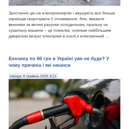
Зростання цін на електроенергію і змушують все більше
українців скорочувати її споживання. Але, вважати
винними за великі рахунки холодильник, пральну чи
сушильну машини – це помилка, оскільки найбільшим
джерелом витрат електрики в оселі є електричний ...
Бензину по 60 грн в Україні уже не буде? У
чому причина і які нюанси
середа, 6 травень 2026, 8:21