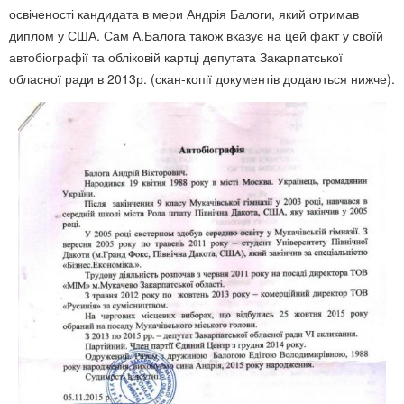
освіченості кандидата в мери Андрія Балоги, який отримав
диплом у США. Сам А.Балога також вказує на цей факт у своїй
автобіографії та обліковій картці депутата Закарпатської
обласної ради в 2013р. (скан-копії документів додаються нижче).