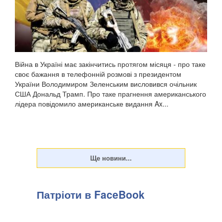
Війна в Україні має закінчитись протягом місяця - про таке
своє бажання в телефонній розмові з президентом
України Володимиром Зеленським висловився очільник
США Дональд Трамп. Про таке прагнення американського
лідера повідомило американське видання Ax...
Патріоти в FaceBook