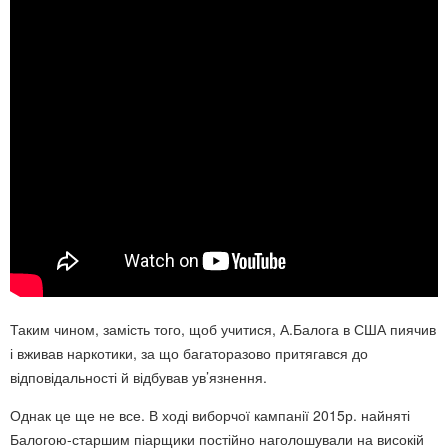
Таким чином, замість того, щоб учитися, А.Балога в США пиячив
і вживав наркотики, за що багаторазово притягався до
відповідальності й відбував ув’язнення.
Однак це ще не все. В ході виборчої кампанії 2015р. найняті
Балогою-старшим піарщики постійно наголошували на високій