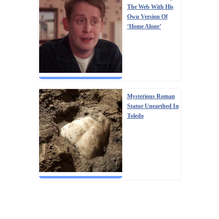
The Web With His
Own Version Of
‘Home Alone’
Mysterious Roman
Statue Unearthed In
Toledo