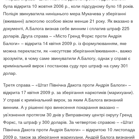
була відкрита 10 жовтня 2006 р., коли підсудному було 18 років.
Поліція звинуватила нинішнього мера Мукачева у зберіганні
(вживанні) алкоголю особою віком менше 21 року. Як вказано в
документі, А.Балога визнав себе винним і сплатив штраф 225
доларів. Друга справа – «Місто Гренд Форкс проти Андрія
Балоги» – відкрита 14 квітня 2009 р. із формулюванням, яке
можна перекласти, як «несуттєве зберігання/вживання», важко
зрозуміти, в чому саме звинуватили А.Балогу, однак у справі є
кримінальний вирок і постанова суду про штраф на суму 301
долар.
Третя справа – «Штат Північна Дакота проти Андрія Балоги» –
відкрита 17 квітня 2009 р. за зберігання наркотиків (марихуани).
У справі є кримінальний вирок, за яким А.Балога визнаний
винним. А у рішенні про винесення покарання вказано –
ув’язнення протягом 30 днів у Виправному центрі округу Гренд
Форкс, та штраф у 300 доларів. За четвертою справою – «Штат
Північна Дакота проти Андрія Балоги» – відкритою 10 листопада
2009 р. також за зберігання марихуани. Андрій Балога визнаний