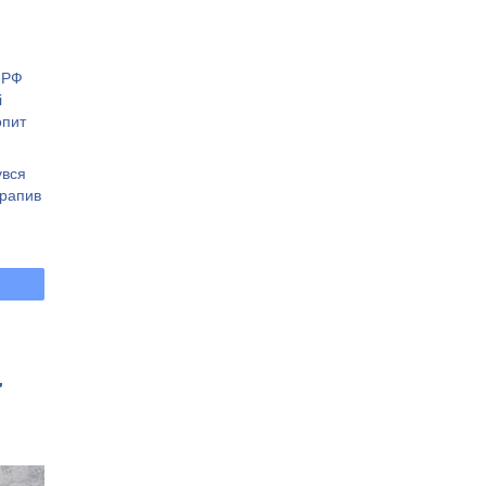
 РФ
і
опит
увся
трапив
"