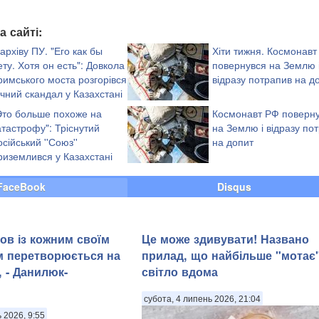
а сайті:
 архіву ПУ. "Его как бы
Хіти тижня. Космонавт
ету. Хотя он есть": Довкола
повернувся на Землю 
римського моста розгорівся
відразу потрапив на д
учний скандал у Казахстані
Это больше похоже на
Космонавт РФ поверн
атастрофу": Тріснутий
на Землю і відразу по
осійський ''Союз''
на допит
риземлився у Казахстані
FaceBook
Disqus
ов із кожним своїм
Це може здивувати! Названо
м перетворюється на
прилад, що найбільше "мотає
 - Данилюк-
світло вдома
субота, 4 липень 2026, 21:04
ь 2026, 9:55