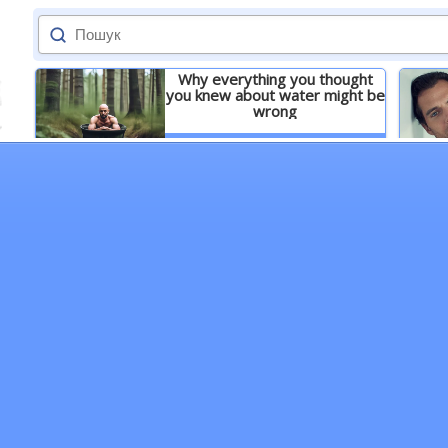
Why everything you thought
you knew about water might be
wrong
Детальніше