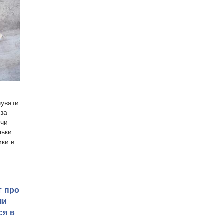
чувати
 за
 чи
льки
ки в
т про
чи
ся в