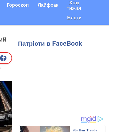
Хіти
Гороскоп
Лайфхак
тижня
Блоги
ий
Патріоти в FaceBook
й
90s Hair Trends