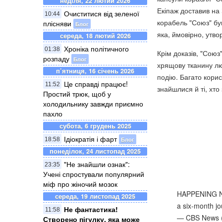
неділя, 22 лютий 2026
Екіпаж доставив на 
Очиститися від зеленої
10:44
корабель "Союз" бу
плісняви
Блог
яка, ймовірно, утв
середа, 18 лютий 2026
Хроніка політичного
01:38
Крім доказів, "Союз
розпаду
Блог
хрящову тканину лю
п’ятниця, 16 січень 2026
подію. Багато кори
Це справді працює!
11:52
знайшлися й ті, хто
Простий трюк, щоб у
холодильнику завжди приємно
пахло
субота, 6 грудень 2025
Ідіократія і фарт
Блог
18:58
понеділок, 24 листопад 2025
"Не знайшли ознак":
23:35
Учені спростували популярний
міф про жіночий мозок
HAPPENING NOW
середа, 19 листопад 2025
a six-month j
Не фантастика!
11:58
— CBS News
Створено пігулку, яка може