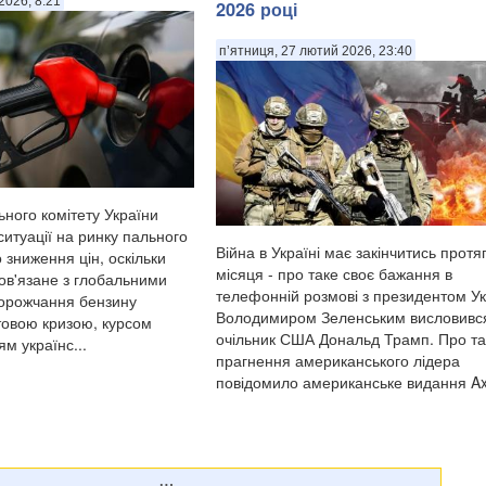
2026, 8:21
2026 році
п’ятниця, 27 лютий 2026, 23:40
ьного комітету України
итуації на ринку пального
Війна в Україні має закінчитись протя
 зниження цін, оскільки
місяця - про таке своє бажання в
пов'язане з глобальними
телефонній розмові з президентом У
орожчання бензину
Володимиром Зеленським висловивс
товою кризою, курсом
очільник США Дональд Трамп. Про та
м українс...
прагнення американського лідера
повідомило американське видання Ax.