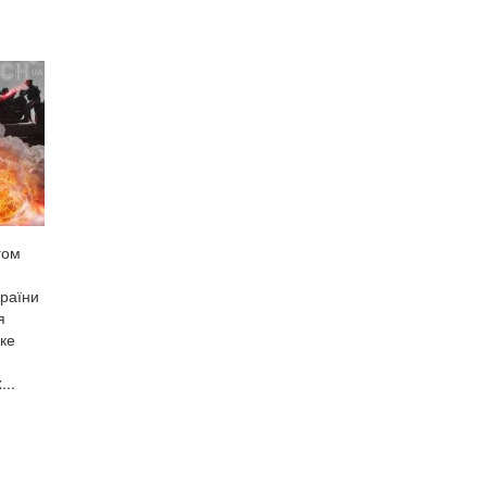
гом
країни
я
ке
..