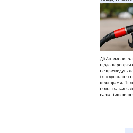
середа, 6 травень 
Дії Антимонопол
щодо перевірки с
не призведуть до
їхнє зростання 
факторами. Под
пояснюється сві
валют і знищення