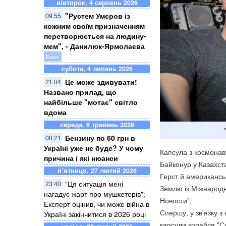
вівторок, 4 серпень 2026
"Рустем Умєров із
09:55
кожним своїм призначенням
перетворюється на людину-
мем", - Данилюк-Ярмолаєва
Блог
субота, 4 липень 2026
Це може здивувати!
21:04
Названо прилад, що
найбільше "мотає" світло
вдома
середа, 6 травень 2026
Бензину по 60 грн в
08:21
Україні уже не буде? У чому
Капсула з космонав
причина і які нюанси
Байконур у Казахст
п’ятниця, 27 лютий 2026
Герст й американсь
"Ця ситуація мені
23:40
Землю із Міжнародн
нагадує жарт про мушкетерів":
Новости".
Експерт оцінив, чи може війна в
Спершу, у зв'язку 
Україні закінчитися в 2026 році
капсули корабля "С