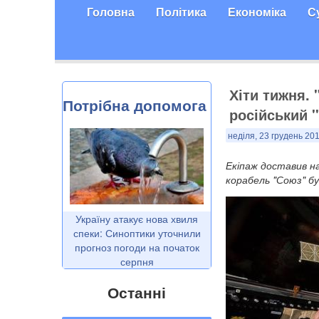
Головна
Політика
Економіка
С
Хіти тижня.
Потрібна допомога
російський '
неділя, 23 грудень 201
Екіпаж доставив на
корабель "Союз" б
Україну атакує нова хвиля
спеки: Синоптики уточнили
прогноз погоди на початок
серпня
Останні