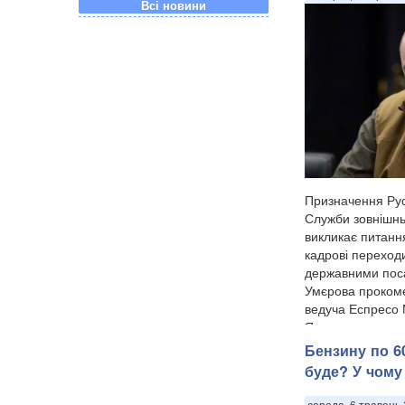
Всі новини
Призначення Ру
Служби зовнішнь
викликає питанн
кадрові переход
державними по
Умєрова прокоме
ведуча Еспресо
Ярмолаєва у п...
Бензину по 60
буде? У чому