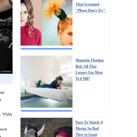
That Screamed
"Please Don't Try"
Magnetic Floating
Bed: All That
Luxury For Mere
$1.6 Mil?
мі
р
а "РИА
Dare To Watch: 6
ення
Movies So Bad
They're Good
я.