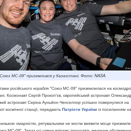
"Союз МС-09" приземлився у Казахстані. Фото: NASA.
тами російського корабля "Союз МС-09" приземлилася на космодро
ані. Космонавт Сергій Прокоп'єв, європейський астронавт Олександ
кий астронавт Серіна Ауньйон-Ченселлор успішно повернулися на
ої космічної станції, передають
Патріоти України
із посиланням н
з низькою хмарністю, рятувальники не могли виявити місце приземл
оюз МС-09". Зараз усі члени екіпажу проходять медичне обстеженн