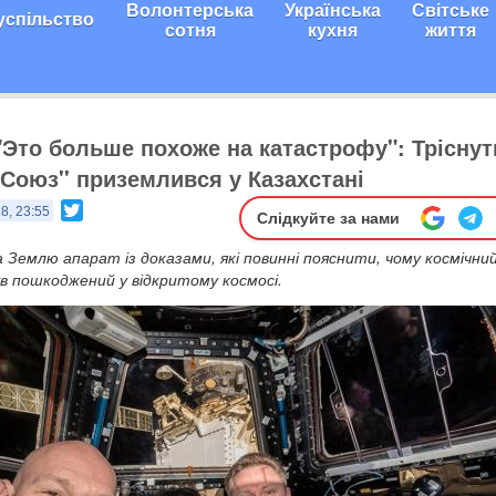
Волонтерська
Українська
Світське
успільство
сотня
кухня
життя
 "Это больше похоже на катастрофу": Тріснут
'Союз'' приземлився у Казахстані
Twitter
8, 23:55
Слідкуйте за нами
 Землю апарат із доказами, які повинні пояснити, чому космічни
ув пошкоджений у відкритому космосі.