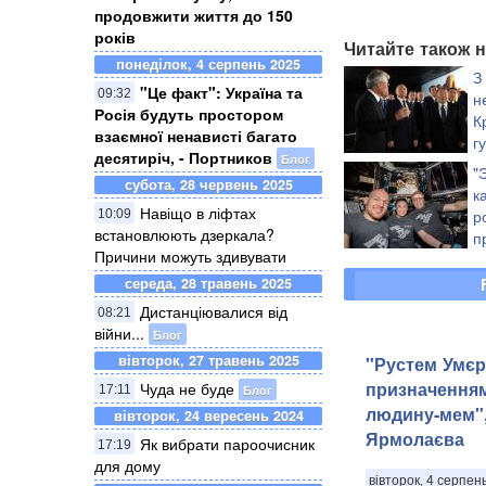
продовжити життя до 150
років
Читайте також н
понеділок, 4 серпень 2025
З
"Це факт": Україна та
09:32
н
Росія будуть простором
К
взаємної ненависті багато
г
десятиріч, - Портников
Блог
"
субота, 28 червень 2025
к
Навіщо в ліфтах
р
10:09
встановлюють дзеркала?
п
Причини можуть здивувати
середа, 28 травень 2025
Дистанціювалися від
08:21
війни...
Блог
вівторок, 27 травень 2025
"Рустем Умєр
призначення
Чуда не буде
Блог
17:11
людину-мем",
вівторок, 24 вересень 2024
Ярмолаєва
Як вибрати пароочисник
17:19
для дому
вівторок, 4 серпен