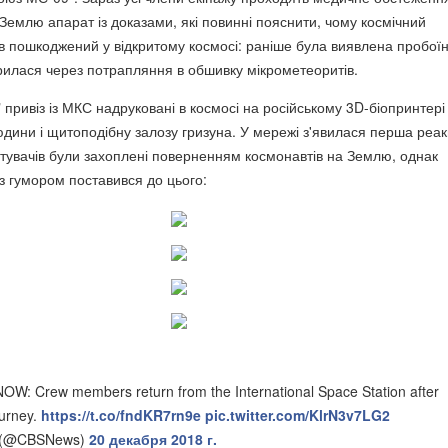
Землю апарат із доказами, які повинні пояснити, чому космічний
в пошкоджений у відкритому космосі: раніше була виявлена пробоїн
орилася через потрапляння в обшивку мікрометеоритів.
" привіз із МКС надруковані в космосі на російському 3D-біопринтері
дини і щитоподібну залозу гризуна. У мережі з'явилася перша реак
стувачів були захоплені поверненням космонавтів на Землю, однак
 з гумором поставився до цього:
: Crew members return from the International Space Station after
ourney.
https://t.co/fndKR7rn9e
pic.twitter.com/KlrN3v7LG2
 (@CBSNews)
20 декабря 2018 г.