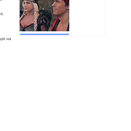
а,
ція на