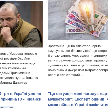
Зростання цін на електроенергію і
змушують все більше українців скоро
стема Умєрова головою
її споживання. Але, вважати винними
ої розвідки України
великі рахунки холодильник, пральну
я через його попередні
сушильну машини – це помилка, оскі
и між ключовими
найбільшим джерелом витрат електри
садамиПризначення
оселі є електричний ...
нтувала журналістка та
 Марина Данилюк-
 грн в Україні уже не
"Ця ситуація мені нагадує жар
 причина і які нюанси
мушкетерів": Експерт оцінив, 
може війна в Україні закінчити