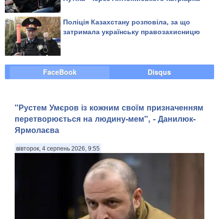
Поліція Казахстану розповіла, за що
затримала українську правозахисницю
FaceBook
Disqus
"Рустем Умєров із кожним своїм призначенням
перетворюється на людину-мем", - Данилюк-
Ярмолаєва
вівторок, 4 серпень 2026, 9:55