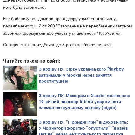
його було затримано.
Екс-бойовику повідомили про підозру у вчиненні злочину,
передбаченого ч. 2 ст.260 "Створення не передбачених законом
збройних формувань або участь у їх діяльності" КК України.
Санкція статті передбачає до 8 років позбавлення волі.
Читайте також на сайті:
З архіву ПУ. Зірку українського Playboy
затримали у Москві через заняття
проституцією
З архіву ПУ. Мажорам в Україні можна все:
19-річний пасажир Infiniti ударом ноги
зламав патрульному щелепу (відео)
З архіву ПУ. "Гібридні ігри" в духовність:
У Чорногорії жорстко "опустили" "вовків
Путіна" через Антіохійського патріарха