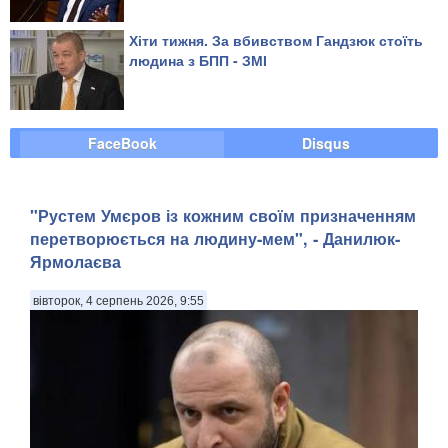
Хіти тижня. За вбивством Гандзюк стоїть
людина з БПП - ЗМІ
FaceBook
Disqus
"Рустем Умєров із кожним своїм призначенням
перетворюється на людину-мем", - Данилюк-
Ярмолаєва
вівторок, 4 серпень 2026, 9:55