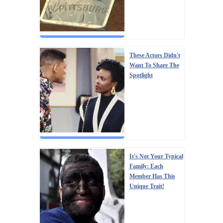
These Actors Didn't
Want To Share The
Spotlight
It's Not Your Typical
Family: Each
Member Has This
Unique Trait!