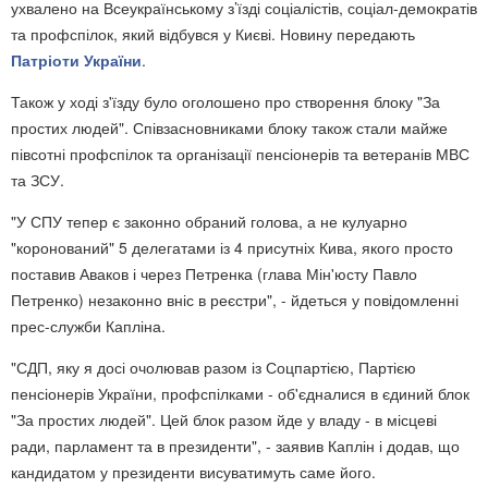
ухвалено на Всеукраїнському з’їзді соціалістів, соціал-демократів
та профспілок, який відбувся у Києві. Новину передають
Патріоти України
.
Також у ході з'їзду було оголошено про створення блоку "За
простих людей". Співзасновниками блоку також стали майже
півсотні профспілок та організації пенсіонерів та ветеранів МВС
та ЗСУ.
"У СПУ тепер є законно обраний голова, а не кулуарно
"коронований" 5 делегатами із 4 присутніх Кива, якого просто
поставив Аваков і через Петренка (глава Мін'юсту Павло
Петренко) незаконно вніс в реєстри", - йдеться у повідомленні
прес-служби Капліна.
"СДП, яку я досі очолював разом із Соцпартією, Партією
пенсіонерів України, профспілками - об'єдналися в єдиний блок
"За простих людей". Цей блок разом йде у владу - в місцеві
ради, парламент та в президенти", - заявив Каплін і додав, що
кандидатом у президенти висуватимуть саме його.