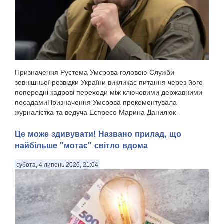
Призначення Рустема Умєрова головою Служби
зовнішньої розвідки України викликає питання через його
попередні кадрові переходи між ключовими державними
посадамиПризначення Умєрова прокоментувала
журналістка та ведуча Еспресо Марина Данилюк-
Ярмолаєва у п...
Це може здивувати! Названо прилад, що
найбільше "мотає" світло вдома
субота, 4 липень 2026, 21:04