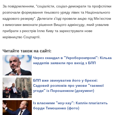
За повідомленням, "соціалісти, соціал-демократи та профспілки
розпочали формування тіньового уряду лівих та Національного
кадрового резерву". Делегати з’їзді провели акцію під Мін’юстом
з вимогами виконати рішення Вищого адмінсуду, який ухвалив
прибрати з реєстрів Іллю Киву та зареєструвати нове
керівництво Соцпартії.
Читайте також на сайті:
Через скандал в "Укроборонпромі": Кілька
нардепів заявили про вихід з БПП
БПП вже звинуватив його у брехні:
Садовий розповів про умови "таємної
угоди" із Порошенком (документ)
Із власними "ноу-хау": Каплін плагіатить
борди Тимошенко (фото)