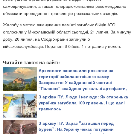
самоврядування, а також телерадіокомпаніям рекомендовано
обмежити проведення і трансляцію розважальних заходів.
Жалобу з метою вшанування пам’яті загиблих бійців АТО
оголосили у Миколаївській області сьогодні, 21 липня. За минулу
добу, 20 липня, на Сході України загинули 5
військовослужбовців. Поранені 8 бійців. 1 потрапив у полон.
Читайте також на сайті:
Археологи завершили розкопки на
території найславетнішого замку
Закарпаття: У найдавнішій частині
"Паланок" знайдено унікальні артефакти,
що висвітлюють невідому історію
З архіву ПУ. Люди і нелюди: Як старенька
твердині (відео)
українка загубила 100 гривень, і що далі
трапилось
З архіву ПУ. Зараз "затишшя перед
бурею": На Україну чекає потужний