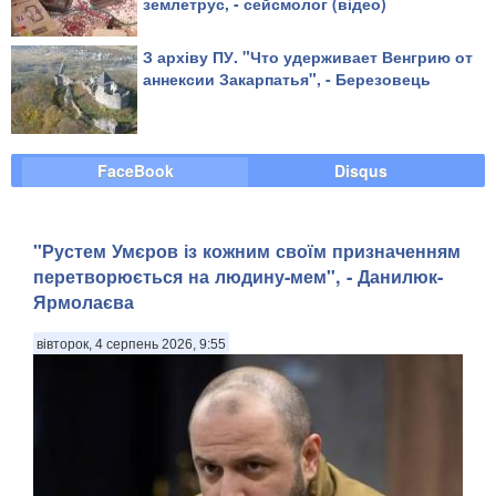
землетрус, - сейсмолог (відео)
З архіву ПУ. "Что удерживает Венгрию от
аннексии Закарпатья", - Березовець
FaceBook
Disqus
"Рустем Умєров із кожним своїм призначенням
перетворюється на людину-мем", - Данилюк-
Ярмолаєва
вівторок, 4 серпень 2026, 9:55