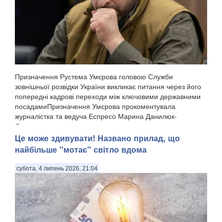
Призначення Рустема Умєрова головою Служби
зовнішньої розвідки України викликає питання через його
попередні кадрові переходи між ключовими державними
посадамиПризначення Умєрова прокоментувала
журналістка та ведуча Еспресо Марина Данилюк-
Ярмолаєва у п...
Це може здивувати! Названо прилад, що
найбільше "мотає" світло вдома
субота, 4 липень 2026, 21:04