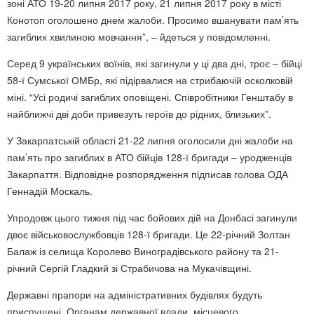
зоні АТО 19-20 липня 2017 року, 21 липня 2017 року в місті
Конотоп оголошено днем жалоби. Просимо вшанувати пам’ять
загиблих хвилиною мовчання”, – йдеться у повідомленні.
Серед 9 українських воїнів, які загинули у ці два дні, троє – бійці
58-ї Сумської ОМБр, які підірвалися на стрибаючій осколковій
міні. “Усі родичі загиблих оповіщені. Співробітники Генштабу в
найближчі дві доби привезуть героїв до рідних, близьких”.
У Закарпатській області 21-22 липня оголосили дні жалоби на
пам’ять про загиблих в АТО бійців 128-ї бригади – уродженців
Закарпаття. Відповідне розпорядження підписав голова ОДА
Геннадій Москаль.
Упродовж цього тижня під час бойових дій на Донбасі загинули
двоє військовослужбовців 128-ї бригади. Це 22-річний Золтан
Балаж із селища Королево Виноградівського району та 21-
річний Сергій Гладкий зі Страбичова на Мукачівщині.
Державні прапори на адміністративних будівлях будуть
приспущені. Органам державної влади, місцевого