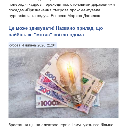
попередні кадрові переходи між ключовими державними
посадамиПризначення Умєрова прокоментувала
журналістка та ведуча Еспресо Марина Данилюк-
Ярмолаєва у п...
Це може здивувати! Названо прилад, що
найбільше "мотає" світло вдома
субота, 4 липень 2026, 21:04
Зростання цін на електроенергію і змушують все більше