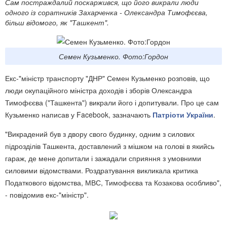
Сам постраждалий поскаржився, що його викрали люди
одного із соратників Захарченка - Олександра Тимофєєва,
більш відомого, як "Ташкент".
Семен Кузьменко. Фото:Гордон
Екс-"міністр транспорту "ДНР" Семен Кузьменко розповів, що
люди окупаційного міністра доходів і зборів Олександра
Тимофєєва ("Ташкента") викрали його і допитували. Про це сам
Кузьменко написав у Facebook, зазначають
Патріоти України
.
"Викрадений був з двору свого будинку, одним з силових
підрозділів Ташкента, доставлений з мішком на голові в якийсь
гараж, де мене допитали і зажадали сприяння з умовними
силовими відомствами. Роздратування викликала критика
Податкового відомства, МВС, Тимофєєва та Козакова особливо",
- повідомив екс-"міністр".