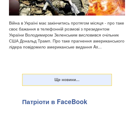
Війна в Україні має закінчитись протягом місяця - про таке
своє бажання в телефонній розмові з президентом
України Володимиром Зеленським висловився очільник
США Дональд Трамп. Про таке прагнення американського
лідера повідомило американське видання Ax...
Патріоти в FaceBook