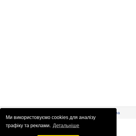
© Патріоти України 2026
Правова інформація
Реклама
Ми використовуємо cookies для аналізу
info
@
patrioty.org.ua
трафіку та реклами.
Детальніше