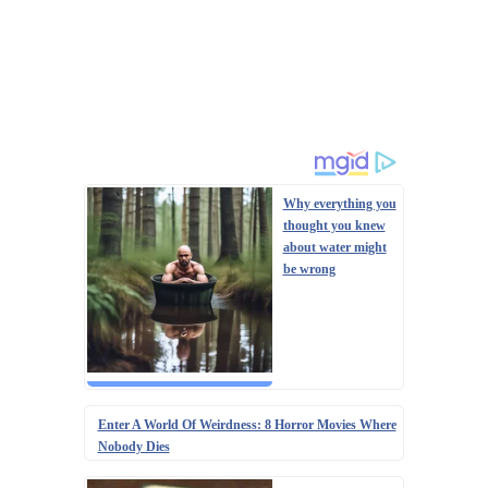
Why everything you
thought you knew
about water might
be wrong
Enter A World Of Weirdness: 8 Horror Movies Where
Nobody Dies