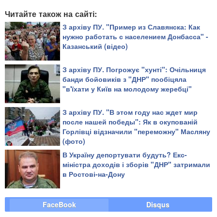
Читайте також на сайті:
З архіву ПУ. "Пример из Славянска: Как
нужно работать с населением Донбасса" -
Казанський (відео)
З архіву ПУ. Погрожує "хунті": Очільниця
банди бойовиків з "ДНР" пообіцяла
"в'їхати у Київ на молодому жеребці"
З архіву ПУ. "В этом году нас ждет мир
после нашей победы": Як в окупованій
Горлівці відзначили "переможну" Масляну
(фото)
В Україну депортувати будуть? Екс-
міністра доходів і зборів "ДНР" затримали
в Ростові-на-Дону
FaceBook
Disqus