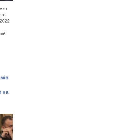
імко
ого
 2022
ній
рмів
з на