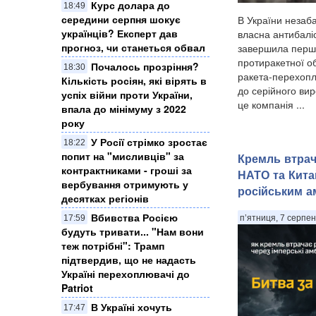
Курс долара до
18:49
середини серпня шокує
В України незаб
українців? Експерт дав
власна антибаліс
прогноз, чи станеться обвал
завершила перш
протиракетної об
Почалось прозріння?
18:30
ракета-перехоп
Кількість росіян, які вірять в
до серійного вир
успіх війни проти України,
це компанія ...
впала до мінімуму з 2022
року
У Росії стрімко зростає
18:22
попит на "мисливців" за
Кремль втрача
контрактниками - гроші за
НАТО та Кита
вербування отримують у
російським ам
десятках регіонів
Вбивства Росією
17:59
п’ятниця, 7 серпен
будуть тривати... "Нам вони
теж потрібні": Трамп
підтвердив, що не надасть
Україні перехоплювачі до
Patriot
В Україні хочуть
17:47