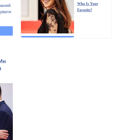
Who Is Your
ваний
Favorite?
увати
 Ин
и