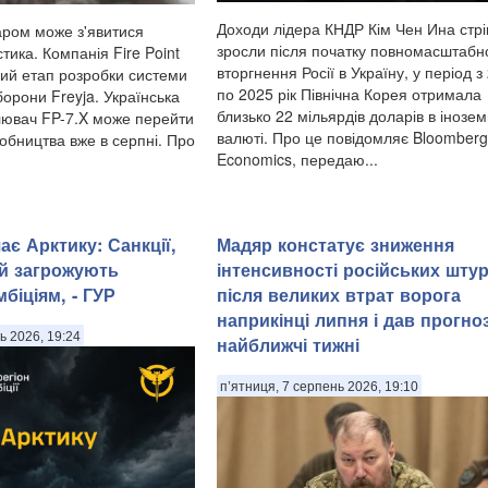
Доходи лідера КНДР Кім Чен Ина стр
аром може з'явитися
зросли після початку повномасштабн
тика. Компанія Fire Point
вторгнення Росії в Україну, у період з
ий етап розробки системи
по 2025 рік Північна Корея отримала
орони Freyja. Українська
близько 22 мільярдів доларів в інозем
лювач FP-7.X може перейти
валюті. Про це повідомляє Bloomberg
обництва вже в серпні. Про
Economics, передаю...
є Арктику: Санкції,
Мадяр констатує зниження
й загрожують
інтенсивності російських шту
біціям, - ГУР
після великих втрат ворога
наприкінці липня і дав прогно
ь 2026, 19:24
найближчі тижні
п’ятниця, 7 серпень 2026, 19:10