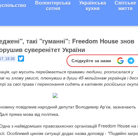
Волонтерська
Українська
Світське
успільство
сотня
кухня
життя
реджені", такі "гуманні": Freedom House знов
орушив суверенітет України
Twitter
17, 18:36
Слідкуйте за нами
зація, що мусить переймається правами людини, розписалася у
ві чи злому умислі, плюнувши в души 45-мільйонам українців і де
отрі за свої права і переконання сидять в катівнях російських окуп
 новину повідомив народний депутат Володимир Ар'єв, зазначають
 Далі пряма мова від політика.
 Одна з найвідоміших правозахисних організацій Freedom House на 
ії. Особливий цинізм ситуації додає назва доповіді - "Подвійні загр