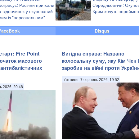
Криму
рогресує: Росіяни приїхали
Середньовіччя: Окупо
а відпочинок у окупований
Крим хочуть переймен
рим із "персональним"
утіним (фото)
FaceBook
Disqus
тарт: Fire Point
Вигідна справа: Названо
очаток масового
колосальну суму, яку Кім Чен
антибалістичних
заробив на війні проти Україн
п’ятниця, 7 серпень 2026, 19:52
ь 2026, 20:48