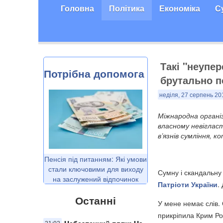
Головна
Політика
Економіка
С
​Такі "неупе
Потрібна допомога
брутально п
неділя, 27 серпень 20
Міжнародна органі
власному невігласт
в’язнів сумління, к
Пенсія під питанням: Які умови
стали ключовими для виходу
Сумну і скандальну
на заслужений відпочинок
Патріоти України
.
Останні
У мене немає слів.
прикріпила Крим Рос
Небезпечний пляж: На