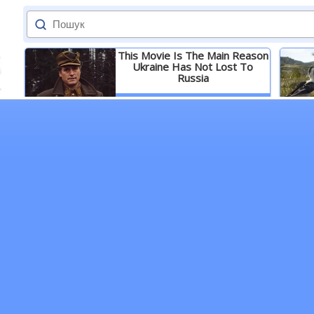
This Movie Is The Main Reason
Ukraine Has Not Lost To
Russia
Детальніше