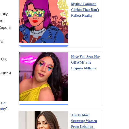
Myths! Common
Clichés That Don't
таку
Reflect Reality
ня
Європі
го
Have You Seen Her
 Ок,
GRWM? She
Inspires Millions
инципи
ь не
зду":
The 10 Most
Stunning Women
о із
From Lebanon -