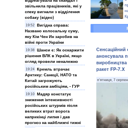
п
звільнила працівників, які у
н
спеку вигнали з відділення
К
собаку (відео)
П
Вигідна справа:
19:52
Названо колосальну суму,
яку Кім Чен Ин заробив на
війні проти України
Сенсаційний с
Шанси є: Як оскаржити
19:38
рішення ВЛК в Україні, якщо
анонсувала п
огляд провели неналежно
виробництва 
ракет FP-7.X
Кремль втрачає
19:24
Арктику: Санкції, НАТО та
Китай загрожують
п’ятниця, 7 серпен
російським амбіціям, - ГУР
Мадяр констатує
19:10
зниження інтенсивності
російських штурмів після
великих втрат ворога
наприкінці липня і дав
прогноз на найближчі тижні