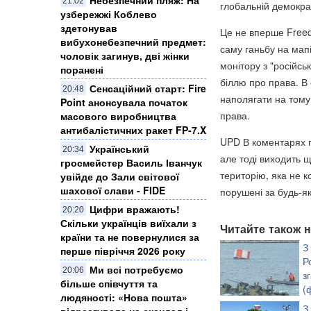
21:02
глобальній демократ
узбережжі Коблево
здетонував
Це не вперше Freed
вибухонебезпечний предмет:
саму ганьбу на мапі
чоловік загинув, дві жінки
монітору з "російсь
поранені
біллю про права. В
Сенсаційний старт: Fire
20:48
наполягати на тому
Point анонсувала початок
права.
масового виробництва
антибалістичних ракет FP-7.X
UPD В коментарях п
Український
20:34
але тоді виходить щ
гросмейстер Василь Іванчук
територію, яка не 
увійде до Зали світової
шахової слави - FIDE
порушені за будь-я
Цифри вражають!
20:20
Скільки українців виїхали з
Читайте також н
країни та не повернулися за
З
перше півріччя 2026 року
Р
Ми всі потребуємо
20:06
з
більше співчуття та
(
людяності: «Нова пошта»
З
відреагувала на скандал і