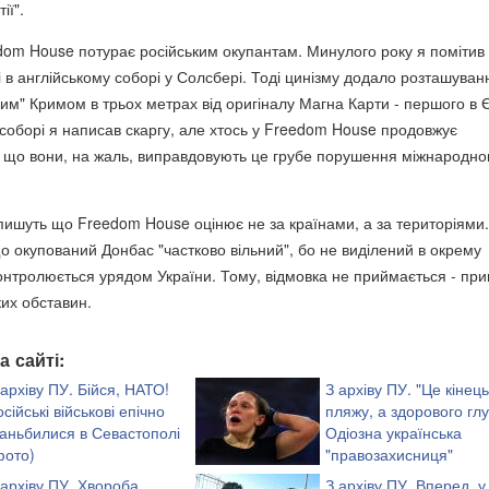
ії".
om House потурає російським окупантам. Минулого року я помітив 
 в англійському соборі у Солсбері. Тоді цинізму додало розташуван
ким" Кримом в трьох метрах від оригіналу Магна Карти - першого в 
 соборі я написав скаргу, але хтось у Freedom House продовжує
 що вони, на жаль, виправдовують це грубе порушення міжнародно
ишуть що Freedom House оцінює не за країнами, а за територіями.
о окупований Донбас "частково вільний", бо не виділений в окрему
контролюється урядом України. Тому, відмовка не приймається - пр
ких обставин.
а сайті:
 архіву ПУ. Бійся, НАТО!
З архіву ПУ. "Це кінец
осійські військові епічно
пляжу, а здорового глу
ганьбилися в Севастополі
Одіозна українська
фото)
"правозахисниця"
насмішила мережу фот
 архіву ПУ. Хвороба
З архіву ПУ. Вперед, у