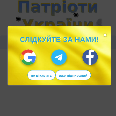
×
СЛІДКУЙТЕ ЗА НАМИ!
не цікавить
вже підписаний