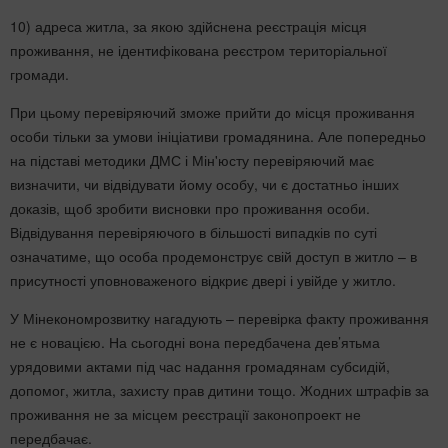
10) адреса житла, за якою здійснена реєстрація місця
проживання, не ідентифікована реєстром територіальної
громади.
При цьому перевіряючий зможе прийти до місця проживання
особи тільки за умови ініціативи громадянина. Але попередньо
на підставі методики ДМС і Мін'юсту перевіряючий має
визначити, чи відвідувати йому особу, чи є достатньо інших
доказів, щоб зробити висновки про проживання особи.
Відвідування перевіряючого в більшості випадків по суті
означатиме, що особа продемонструє свій доступ в житло – в
присутності уповноваженого відкриє двері і увійде у житло.
У Мінекономрозвитку нагадують – перевірка факту проживання
не є новацією. На сьогодні вона передбачена дев’ятьма
урядовими актами під час надання громадянам субсидій,
допомог, житла, захисту прав дитини тощо. Жодних штрафів за
проживання не за місцем реєстрації законопроект не
передбачає.