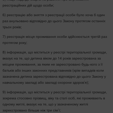
реєстраційних дій щодо особи;
6) реєстрацію або зняття з реєстрації особи було хоча б один
раз анульовано відповідно до цього Закону протягом останніх
трьох років;
7) реєстрація місця проживання особи здійснюється третій раз
протягом року;
8) інформація, що міститься у реєстрі територіальної громади,
вказує на те, що дитина віком до 14 років зареєстрована за
місцем проживання, за яким не зареєстровано будь-кого з її
батьків або інших законних представників (крім випадків коли
зазначена дитина зареєстрована відповідно до цього Закону у
навчальному закладі або закладі охорони здоров’я);
9) інформація, що міститься у реєстрі територіальної громади,
зокрема стосовно прізвищ, віку та статі осіб, які проживають в
одному житлі, вказує на те, що у зазначеному житлі
зареєстровано більше ніж три сім’ї;