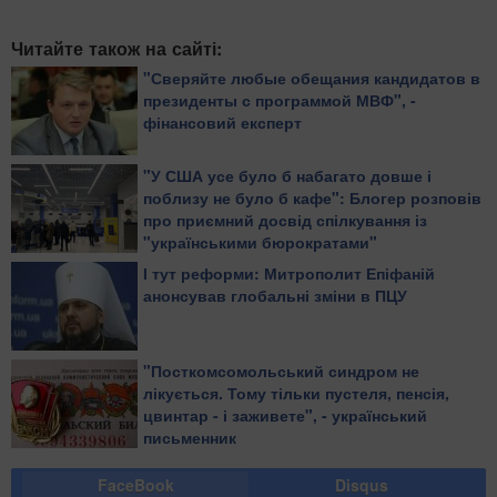
Читайте також на сайті:
"Сверяйте любые обещания кандидатов в
президенты с программой МВФ", -
фінансовий експерт
"У США усе було б набагато довше і
поблизу не було б кафе": Блогер розповів
про приємний досвід спілкування із
"українськими бюрократами"
І тут реформи: Митрополит Епіфаній
анонсував глобальні зміни в ПЦУ
"Посткомсомольський синдром не
лікується. Тому тільки пустеля, пенсія,
цвинтар - і заживете", - український
письменник
FaceBook
Disqus