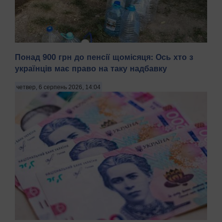
Понад 900 грн до пенсії щомісяця: Ось хто з
Тимчасово захоплений російськими військами Маріуполь
українців має право на таку надбавку
Донецької області після вибухів, що пролунали 5 серпня
та в ніч на 6 серпня, залишився без світла й води,
четвер, 6 серпень 2026, 14:04
передають Патріоти України з посиланням на легітимну
Маріупольську міську раду. . "У тимчасо...