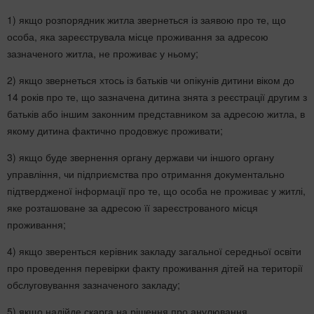
1) якщо розпорядник житла звернеться із заявою про те, що
особа, яка зареєструвала місце проживання за адресою
зазначеного житла, не проживає у ньому;
2) якщо звернеться хтось із батьків чи опікунів дитини віком до
14 років про те, що зазначена дитина знята з реєстрації другим з
батьків або іншим законним представником за адресою житла, в
якому дитина фактично продовжує проживати;
3) якщо буде звернення органу держави чи іншого органу
управління, чи підприємства про отримання документально
підтвердженої інформації про те, що особа не проживає у житлі,
яке розташоване за адресою її зареєстрованого місця
проживання;
4) якщо зверенться керівник закладу загальної середньої освіти
про проведення перевірки факту проживання дітей на території
обслуговування зазначеного закладу;
5) якщо надійде скарга на рішення про анулювання