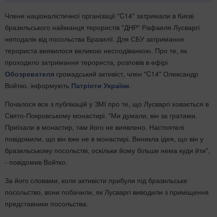
Члени націоналістичної організації "C14" затримали в Києві
бразильського найманця терористів "ДНР" Рафаеля Лусваргі
неподалік від посольства Бразилії. Для СБУ затримання
терориста виявилося великою несподіванкою. Про те, як
проходило затримання терориста, розповів в ефірі
Обозревателя
громадський активіст, член "C14" Олександр
Войтко. інформують
Патріоти України
.
Почалося все з публікацій у ЗМІ про те, що Лусваргі ховається в
Свято-Покровському монастирі. "Ми думали, він за гратами.
Приїхали в монастир, там його не виявлено. Настоятелі
повідомили, що він вже не в монастирі. Виникла ідея, що він у
бразильському посольстві, оскільки йому більше нема куди йти",
- повідомив Войтко.
За його словами, коли активісти прибули під бразильське
посольство, вони побачили, як Лусваргі виводили з приміщення
представники посольства.