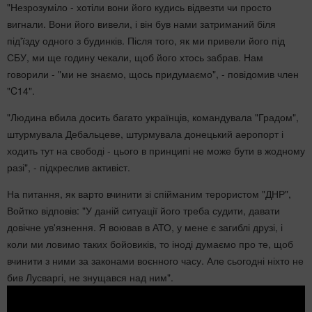
"Незрозуміло - хотіли вони його кудись відвезти чи просто
вигнали. Вони його вивели, і він був нами затриманий біля
під'їзду одного з будинків. Після того, як ми привели його під
СБУ, ми ще годину чекали, щоб його хтось забрав. Нам
говорили - "ми не знаємо, щось придумаємо", - повідомив член
"C14".
"Людина вбила досить багато українців, командувала "Градом",
штурмувала Дебальцеве, штурмувала донецький аеропорт і
ходить тут на свободі - цього в принципі не може бути в жодному
разі", - підкреслив активіст.
На питання, як варто вчинити зі спійманим терористом "ДНР",
Войтко відповів: "У даній ситуації його треба судити, давати
довічне ув'язнення. Я воював в АТО, у мене є загиблі друзі, і
коли ми ловимо таких бойовиків, то іноді думаємо про те, щоб
вчинити з ними за законами воєнного часу. Але сьогодні ніхто не
бив Лусваргі, не знущався над ним".