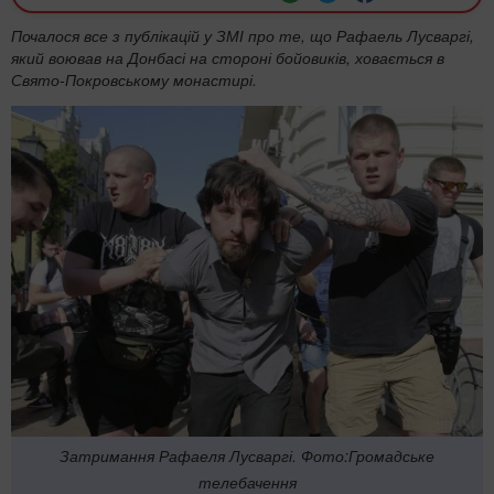
Почалося все з публікацій у ЗМІ про те, що Рафаель Лусваргі,
який воював на Донбасі на стороні бойовиків, ховається в
Свято-Покровському монастирі.
Затримання Рафаеля Лусваргі. Фото:Громадське
телебачення