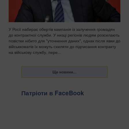
У Росії набирає обертів кампанія із залучення громадян
до контрактної служби. У низці регіонів людям розсилають
повістки нібито для "уточнення даних", однак після явки до
військкоматів їх можуть схиляти до підписання контракту
на військову службу, пере...
Патріоти в FaceBook