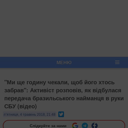
МЕНЮ
"Ми ще годину чекали, щоб його хтось
забрав": Активіст розповів, як відбулася
передача бразильського найманця в руки
СБУ (відео)
Twitter
п’ятниця, 4 травень 2018, 21:48
Слідкуйте за нами