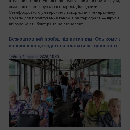
Штучний інтелект уперше допоміг ученим створити віруси,
яких раніше не існувало в природі. Дослідники зі
Стенфордського університету використали генеративну
модель для проєктування геномів бактеріофагів — вірусів,
які заражають бактерії та не становлят...
Безкоштовний проїзд під питанням: Ось кому з
пенсіонерів доведеться платити за транспорт
субота, 8 серпень 2026, 15:40