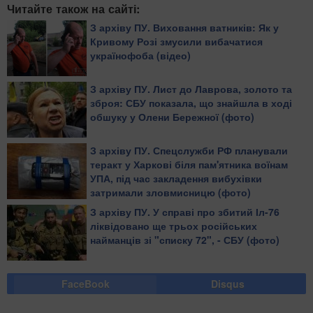
Читайте також на сайті:
З архіву ПУ. Виховання ватників: Як у
Кривому Розі змусили вибачатися
українофоба (відео)
З архіву ПУ. Лист до Лаврова, золото та
зброя: СБУ показала, що знайшла в ході
обшуку у Олени Бережної (фото)
З архіву ПУ. Спецслужби РФ планували
теракт у Харкові біля пам'ятника воїнам
УПА, під час закладення вибухівки
затримали зловмисницю (фото)
З архіву ПУ. У справі про збитий Іл-76
ліквідовано ще трьох російських
найманців зі "списку 72", - СБУ (фото)
FaceBook
Disqus