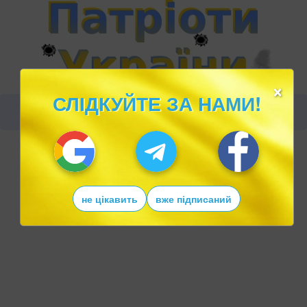
×
СЛІДКУЙТЕ ЗА НАМИ!
не цікавить
вже підписаний