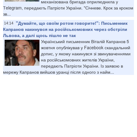
механізована бригада оприлюднила у
Тelegram, передають Патріоти України. "Січневе. Крок за кроком
зв...
"Думайте, що своїм ротом говорите!": Письменник
14:14
Капранов накинувся на російськомовних через обстріли
Львова, а далі щось пішло не так
Український письменник Віталій Капранов 5
жовтня опублікував у Facebook скандальний
допис, у якому накинувся зі звинуваченнями
на російськомовних жителів України,
передають Патріоти України. Із заявою в
мережу Капранов вийшов уранці після одного з найм...