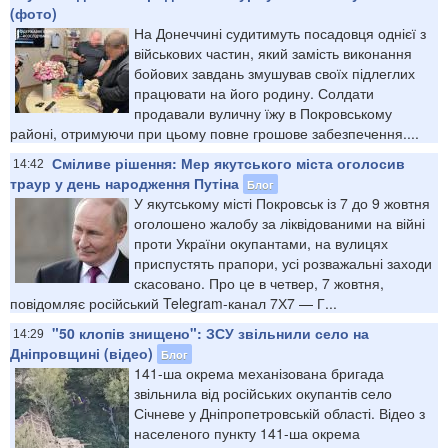
(фото)
На Донеччині судитимуть посадовця однієї з
військових частин, який замість виконання
бойових завдань змушував своїх підлеглих
працювати на його родину. Солдати
продавали вуличну їжу в Покровському
районі, отримуючи при цьому повне грошове забезпечення....
Сміливе рішення: Мер якутського міста оголосив
14:42
траур у день народження Путіна
Блог
У якутському місті Покровськ із 7 до 9 жовтня
оголошено жалобу за ліквідованими на війні
проти України окупантами, на вулицях
приспустять прапори, усі розважальні заходи
скасовано. Про це в четвер, 7 жовтня,
повідомляє російський Telegram-канал 7Х7 — Г...
"50 клопів знищено": ЗСУ звільнили село на
14:29
Дніпровщині (відео)
Блог
141-ша окрема механізована бригада
звільнила від російських окупантів село
Січневе у Дніпропетровській області. Відео з
населеного пункту 141-ша окрема