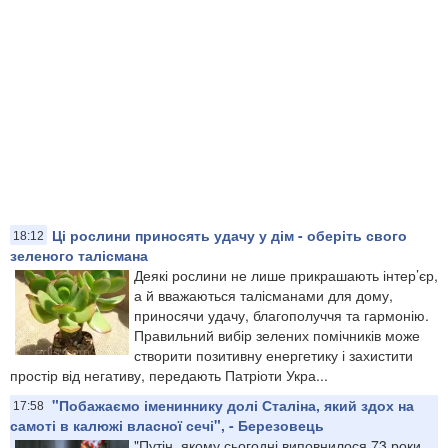
Ці рослини приносять удачу у дім - оберіть свого
18:12
зеленого талісмана
Деякі рослини не лише прикрашають інтер’єр,
а й вважаються талісманами для дому,
приносячи удачу, благополуччя та гармонію.
Правильний вибір зелених помічників може
створити позитивну енергетику і захистити
простір від негативу, передають Патріоти Укра...
"Побажаємо імениннику долі Сталіна, який здох на
17:58
самоті в калюжі власної сечі", - Березовець
"Путін, якому сьогодні виповнилося 73 роки,