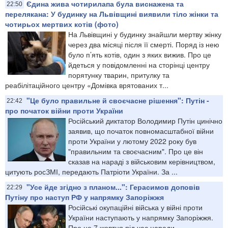
Єдина жива чотирилапа була виснажена та
22:50
перелякана: У будинку на Львівщині виявили тіло жінки та
чотирьох мертвих котів (фото)
На Львівщині у будинку знайшли мертву жінку
через два місяці після її смерті. Поряд із нею
було п’ять котів, один з яких вижив. Про це
йдеться у повідомленні на сторінці центру
порятунку тварин, притулку та
реабілітаційного центру «Домівка врятованих т...
"Це було правильне й своєчасне рішення": Путін -
22:42
про початок війни проти України
Російський диктатор Володимир Путін цинічно
заявив, що початок повномасштабної війни
проти України у лютому 2022 року був
"правильним та своєчасним". Про це він
сказав на нараді з військовим керівництвом,
цитують росЗМІ, передають Патріоти України. За ...
"Усе йде згідно з планом...": Герасимов доповів
22:29
Путіну про наступ РФ у напрямку Запоріжжя
Російські окупаційні війська у війні проти
України наступають у напрямку Запоріжжя.
Про це 7 жовтня під час наради