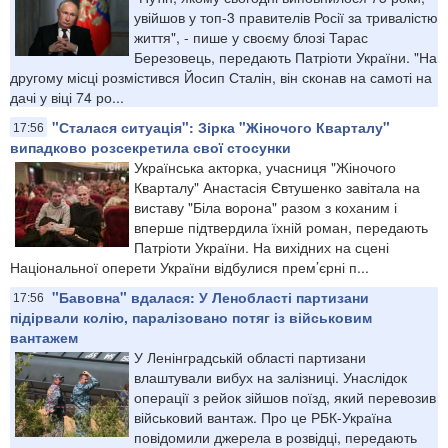
увійшов у топ-3 правителів Росії за тривалістю
життя", - пише у своєму блозі Тарас
Березовець, передають Патріоти України. "На
другому місці розмістився Йосип Сталін, він сконав на самоті на
дачі у віці 74 ро...
"Сталася ситуація": Зірка "Жіночого Кварталу"
17:56
випадково розсекретила свої стосунки
Українська акторка, учасниця "Жіночого
Кварталу" Анастасія Євтушенко завітала на
виставу "Біла ворона" разом з коханим і
вперше підтвердила їхній роман, передають
Патріоти України. На вихідних на сцені
Національної оперети України відбулися прем’єрні п...
"Бавовна" вдалася: У Ленобласті партизани
17:56
підірвали колію, паралізовано потяг із військовим
вантажем
У Ленінградській області партизани
влаштували вибух на залізниці. Унаслідок
операції з рейок зійшов поїзд, який перевозив
військовий вантаж. Про це РБК-Україна
повідомили джерела в розвідці, передають