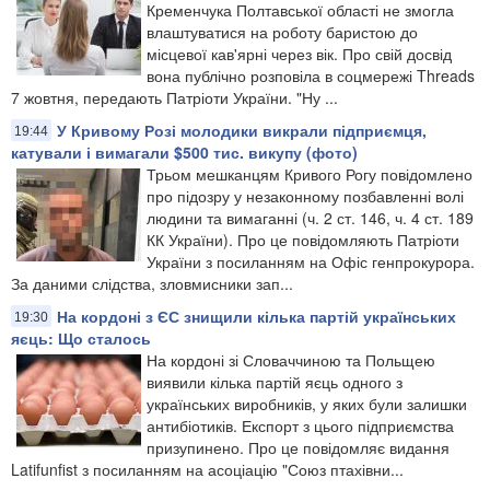
Кременчука Полтавської області не змогла
влаштуватися на роботу баристою до
місцевої кав'ярні через вік. Про свій досвід
вона публічно розповіла в соцмережі Threads
7 жовтня, передають Патріоти України. "Ну ...
У Кривому Розі молодики викрали підприємця,
19:44
катували і вимагали $500 тис. викупу (фото)
Трьом мешканцям Кривого Рогу повідомлено
про підозру у незаконному позбавленні волі
людини та вимаганні (ч. 2 ст. 146, ч. 4 ст. 189
КК України). Про це повідомляють Патріоти
України з посиланням на Офіс генпрокурора.
За даними слідства, зловмисники зап...
На кордоні з ЄС знищили кілька партій українських
19:30
яєць: Що сталось
На кордоні зі Словаччиною та Польщею
виявили кілька партій яєць одного з
українських виробників, у яких були залишки
антибіотиків. Експорт з цього підприємства
призупинено. Про це повідомляє видання
Latifunfist з посиланням на асоціацію "Союз птахівни...