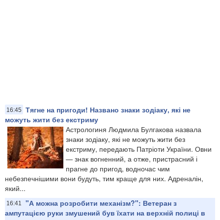
Тягне на пригоди! Названо знаки зодіаку, які не
16:45
можуть жити без екстриму
Астрологиня Людмила Булгакова назвала
знаки зодіаку, які не можуть жити без
екстриму, передають Патріоти України. Овни
— знак вогненний, а отже, пристрасний і
прагне до пригод, водночас чим
небезпечнішими вони будуть, тим краще для них. Адреналін,
який...
"А можна розробити механізм?": Ветеран з
16:41
ампутацією руки змушений був їхати на верхній полиці в