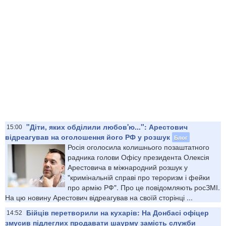
"Діти, яких обділили любов'ю...": Арестович
15:00
відреагував на оголошення його РФ у розшук
Блог
Росія оголосила колишнього позаштатного
радника голови Офісу президента Олексія
Арестовича в міжнародний розшук у
"кримінальній справі про тероризм і фейки
про армію РФ". Про це повідомляють росЗМІ.
На цю новину Арестович відреагував на своїй сторінці ...
Бійців перетворили на кухарів: На Донбасі офіцер
14:52
змусив підлеглих продавати шаурму замість служби