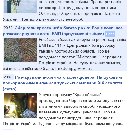
не захищені взагалі нічим. Про це розповів
директор Центру досліджень енергетики
Олександр Харченко, передають Патріоти
України. "Третього рівня захисту енергооб...
Зберігали просто неба багато років: Росія поспішає
20:53
розконсервувати сотні БМП (супутникові знімки)
Блог
Російські війська активізували розконсервацію
БМП на 111-й Центральній базі резерву
танків у Костромській області. Про це
повідомляє портал "Мілітарний", передають
Патріоти України. На супутникових знімках,
які показав військовий аналітик Jompy, можна ...
Розчарували іноземного колекціонера: На Буковині
20:40
прикордонники вилучили тульські самовари XIX століття
(фото)
У пункті пропуску "Красноїльськ"
прикордонники Чернівецького загону спільно
з митниками запобігли спробі незаконного
вивезення культурних цінностей. Про це
повідомили прикордонники, передають
Патріоти України. Під час огляду мікроавтобуса, яким керував...