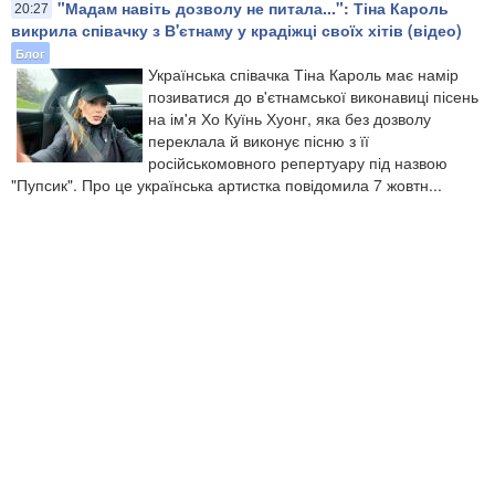
"Мадам навіть дозволу не питала...": Тіна Кароль
20:27
викрила співачку з В'єтнаму у крадіжці своїх хітів (відео)
Блог
Українська співачка Тіна Кароль має намір
позиватися до в'єтнамської виконавиці пісень
на ім'я Хо Куїнь Хуонг, яка без дозволу
переклала й виконує пісню з її
російськомовного репертуару під назвою
"Пупсик". Про це українська артистка повідомила 7 жовтн...