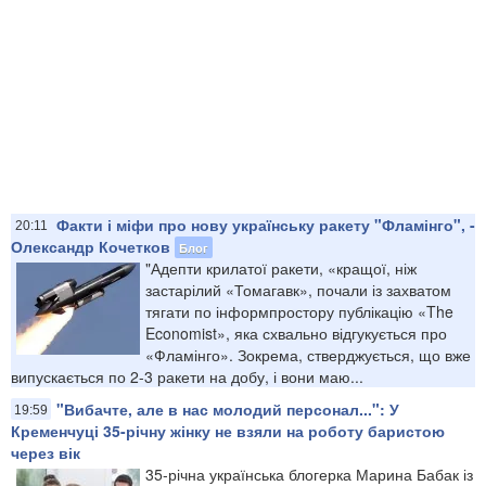
Факти і міфи про нову українську ракету "Фламінго", -
20:11
Олександр Кочетков
Блог
"Адепти крилатої ракети, «кращої, ніж
застарілий «Томагавк», почали із захватом
тягати по інформпростору публікацію «The
Economist», яка схвально відгукується про
«Фламінго». Зокрема, стверджується, що вже
випускається по 2-3 ракети на добу, і вони маю...
"Вибачте, але в нас молодий персонал...": У
19:59
Кременчуці 35-річну жінку не взяли на роботу баристою
через вік
35-річна українська блогерка Марина Бабак із