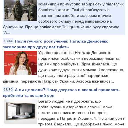
командири примусово забирають у підлеглих
банківські картки. Такі дії пов'язують із
прагненням запобігти масовим втечам
особового складу перед відправкою на
Донеччину. Про це повідомляє Telegram-канал руху спротиву
"А...
Після гучного розлучення: Наталка Денисенко
18:44
заговорила про другу вагітність
Українська акторка Наталка Денисенко
поділилася особистими переживаннями та
мріями про майбутнє. Зірка зізналася, що
дуже хоче вдруге стати мамою -і переконана,
що наступного разу в неї народиться
дівчинка, передають Патріоти України. Акторка вже вихов...
А ви це знали? Чому дзеркала в спальні приносять
18:30
проблеми та поганий сон
Багато людей не підозрюють, що
розташування дзеркала в спальні може
негативно впливати на сон і енергію,
передають Патріоти України. 1. Поганий сон і
тривога Дзеркало, що відображає ліжко, може