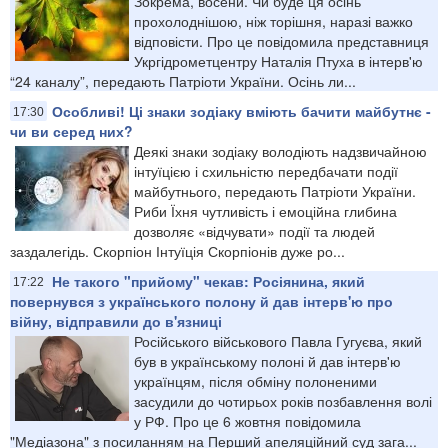
Зокрема, восени. Чи буде ця осінь
прохолоднішою, ніж торішня, наразі важко
відповісти. Про це повідомила представниця
Укргідрометцентру Наталія Птуха в інтерв'ю
“24 каналу”, передають Патріоти України. Осінь ли...
Особливі! Ці знаки зодіаку вміють бачити майбутнє -
17:30
чи ви серед них?
Деякі знаки зодіаку володіють надзвичайною
інтуїцією і схильністю передбачати події
майбутнього, передають Патріоти України.
Риби Їхня чутливість і емоційна глибина
дозволяє «відчувати» події та людей
заздалегідь. Скорпіон Інтуїція Скорпіонів дуже ро...
Не такого "прийому" чекав: Росіянина, який
17:22
повернувся з українського полону й дав інтерв'ю про
війну, відправили до в'язниці
Російського військового Павла Гугуєва, який
був в українському полоні й дав інтерв'ю
українцям, після обміну полоненими
засудили до чотирьох років позбавлення волі
у РФ. Про це 6 жовтня повідомила
"Медіазона" з посиланням на Перший апеляційний суд зага...