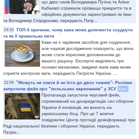
що двоє синів Володимира Путіна та Аліни
Кабаєвої отримали прізвища прикриття та в
офіційних документах зареєстровані як Іван
та Володимир Спірідонови, передають Патр...
ТОП-3 причини, чому кава може допомогти схуднути
23:10
та як її правильно пити
Кава не є чарівним засобом для схуднення,
але наукові дослідження показують, що вона
може стати корисним доповненням до
вашого раціону. Експерти виділяють три
основні механізми, завдяки яким кава може
сприяти контролю ваги, передають Патріоти України. ...
"Можуть не спати й не їсти до двох тижнів": Росіяни
22:59
запустили фейк про "польських наркоманів" у ЗСУ
Блог
Пропаганда запустила черговий фейк,
спрямований на дискредитацію сил оборони
України й іноземців, які воюють на
українському боці. Про це 7 жовтня
повідомляє Центр протидії дезінформації при
Раді національної безпеки і оборони України, передають
Патріо...