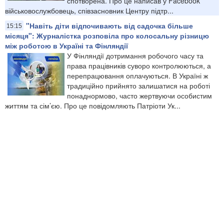
спотворена. Про це написав у Facebook
військовослужбовець, співзасновник Центру підтр...
"Навіть діти відпочивають від садочка більше
15:15
місяця": Журналістка розповіла про колосальну різницю
між роботою в Україні та Фінляндії
У Фінляндії дотримання робочого часу та
права працівників суворо контролюються, а
перепрацювання оплачуються. В Україні ж
традиційно прийнято залишатися на роботі
понаднормово, часто жертвуючи особистим
життям та сім’єю. Про це повідомляють Патріоти Ук...