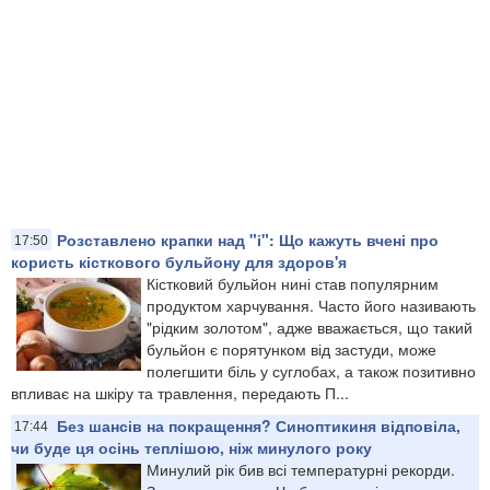
Розставлено крапки над "і": Що кажуть вчені про
17:50
користь кісткового бульйону для здоров'я
Кістковий бульйон нині став популярним
продуктом харчування. Часто його називають
"рідким золотом", адже вважається, що такий
бульйон є порятунком від застуди, може
полегшити біль у суглобах, а також позитивно
впливає на шкіру та травлення, передають П...
Без шансів на покращення? Синоптикиня відповіла,
17:44
чи буде ця осінь теплішою, ніж минулого року
Минулий рік бив всі температурні рекорди.