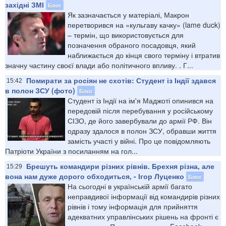
західні ЗМІ
Блог
Як зазначається у матеріалі, Макрон
перетворився на «кульгаву качку» (lame duck)
– термін, що використовується для
позначення обраного посадовця, який
наближається до кінця свого терміну і втратив
значну частину своєї влади або політичного впливу. . Г...
Помирати за росіян не схотів: Студент із Індії здався
15:42
в полон ЗСУ (фото)
Блог
Студент із Індії на ім'я Маджоті опинився на
передовій після перебування у російському
СІЗО, де його завербували до армії РФ. Він
одразу здалося в полон ЗСУ, обравши життя
замість участі у війні. Про це повідомляють
Патріоти України з посиланням на гол...
Брешуть командири різних рівнів. Брехня різна, але
15:29
вона нам дуже дорого обходиться, - Ігор Луценко
Блог
На сьогодні в українській армії багато
неправдивої інформації від командирів різних
рівнів і тому інформація для прийняття
адекватних управлінських рішень на фронті є