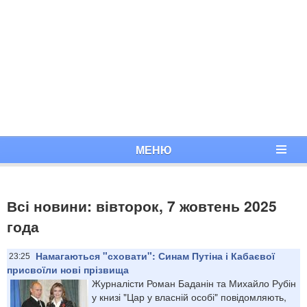
МЕНЮ
Всі новини: вівторок, 7 жовтень 2025
года
Намагаються "сховати": Синам Путіна і Кабаєвої
23:25
присвоїли нові прізвища
Журналісти Роман Баданін та Михайло Рубін
у книзі "Цар у власній особі" повідомляють,