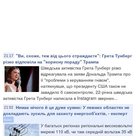
"Ви, схоже, теж від цього страждаєте": Грета Тунберг
21:17
різко відповіла на "корисну пораду" Трампа
Шведська активістка Грета Тунберг різко
відреагувала на заяви Дональда Трампа про
її "проблеми з керуванням гнівом",
натякнувши, що президенту США також не
завадило б самоконтролю. 22-річна шведська
активістка Грета Тунберг написала в Instagram звернен...
Немає нічого й це дуже сумно: У певних областях не
21:02
докладають зусиль для захисту енергооб'єктів, - експерт
Блог
У багатьох регіонах регіональні високовольтні
мережі 110 кВ, чи там середній вольтаж 35 кВ