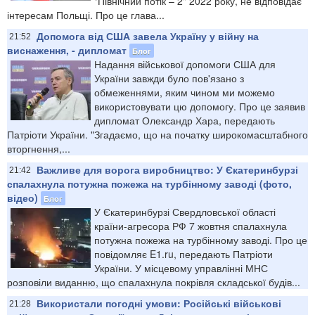
"Північний потік – 2" 2022 року, не відповідає
інтересам Польщі. Про це глава...
Допомога від США завела Україну у війну на
21:52
виснаження, - дипломат
Блог
Надання військової допомоги США для
України завжди було пов'язано з
обмеженнями, яким чином ми можемо
використовувати цю допомогу. Про це заявив
дипломат Олександр Хара, передають
Патріоти України. "Згадаємо, що на початку широкомасштабного
вторгнення,...
Важливе для ворога виробництво: У Єкатеринбурзі
21:42
спалахнула потужна пожежа на турбінному заводі (фото,
відео)
Блог
У Єкатеринбурзі Свердловської області
країни-агресора РФ 7 жовтня спалахнула
потужна пожежа на турбінному заводі. Про це
повідомляє E1.ru, передають Патріоти
України. У місцевому управлінні МНС
розповіли виданню, що спалахнула покрівля складської будів...
Використали погодні умови: Російські військові
21:28