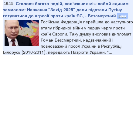
Сталося багато подій, пов'язаних між собой єдиним
19:15
замислом: Навчання "Захід-2025" дали підстави Путіну
готуватися до агресії проти країн ЄС, - Безсмертний
Блог
Російська Федерація перейшла до наступного
етапу гібридної війни у першу чергу проти
країн Європи. Таку думку висловив дипломат
Роман Безсмертний, надзвичайний і
повноважний посол України в Республіці
Білорусь (2010-2011), передають Патріоти України. "...