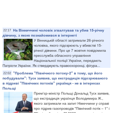
На Вінниччині чоловік згвалтував та убив 15-річну
22:17
дівчину, з якою познайомився в інтернеті
У Вінницькій області затримали 26-річного
чоловіка, якого підозрюють у вбивстві 15-
річної дівчини. Про це 7 жовтня повідомила
пресслужба обласного управління
Національної поліції України, передають
Патріоти України. Як стверджують правоохоронці, фігура...
"Проблема "Північного потоку-2" в тому, що його
22:02
побудували": Туск заявив, що екстрадиція підозрюваного
в підриві "Північних потоків" українця - не в інтересах
Польщі
Прем'єр-міністр Польщі Дональд Туск заявив,
що екстрадиція українця Володимира Ж.,
якого затримали на запит Німеччини у справі
про підрив газопроводів "Північний потік – 1" і