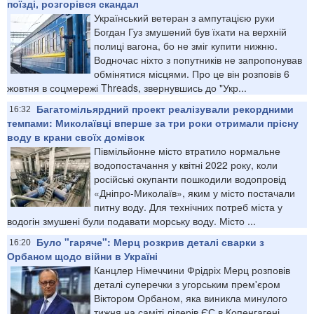
поїзді, розгорівся скандал
Український ветеран з ампутацією руки
Богдан Гуз змушений був їхати на верхній
полиці вагона, бо не зміг купити нижню.
Водночас ніхто з попутників не запропонував
обмінятися місцями. Про це він розповів 6
жовтня в соцмережі Threads, звернувшись до "Укр...
Багатомільярдний проект реалізували рекордними
16:32
темпами: Миколаївці вперше за три роки отримали прісну
воду в крани своїх домівок
Півмільйонне місто втратило нормальне
водопостачання у квітні 2022 року, коли
російські окупанти пошкодили водопровід
«Дніпро-Миколаїв», яким у місто постачали
питну воду. Для технічних потреб міста у
водогін змушені були подавати морську воду. Місто ...
Було "гаряче": Мерц розкрив деталі сварки з
16:20
Орбаном щодо війни в Україні
Канцлер Німеччини Фрідріх Мерц розповів
деталі суперечки з угорським прем'єром
Віктором Орбаном, яка виникла минулого
тижня на саміті лідерів ЄС в Копенгагені.