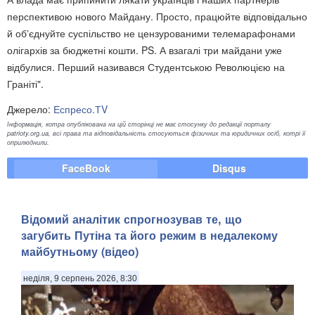
перспективою нового Майдану. Просто, працюйте відповідально
й обʼєднуйте суспільство не цензурованими телемарафонами
олігархів за бюджетні кошти. PS. А взагалі три майдани уже
відбулися. Перший називався Студентською Революцією на
Граніті".
Джерело:
Еспресо.ТV
Інформація, котра опублікована на цій сторінці не має стосунку до редакції порталу
patrioty.org.ua, всі права та відповідальність стосуються фізичних та юридичних осіб, котрі її
оприлюднили.
FaceBook
Disqus
​Відомий аналітик спрогнозував те, що
загубить Путіна та його режим в недалекому
майбутньому (відео)
неділя, 9 серпень 2026, 8:30