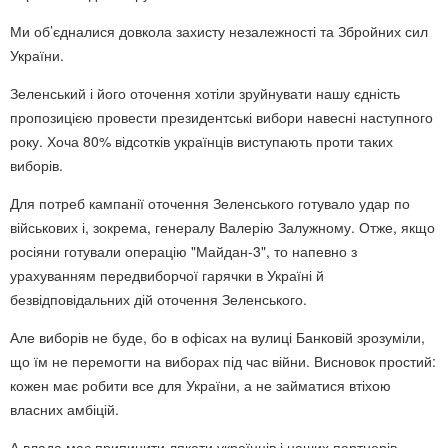
Ми об’єдналися довкола захисту незалежності та Збройних сил
України.
Зеленський і його оточення хотіли зруйнувати нашу єдність
пропозицією провести президентські вибори навесні наступного
року. Хоча 80% відсотків українців виступають проти таких
виборів.
Для потреб кампанії оточення Зеленського готувало удар по
військових і, зокрема, генералу Валерію Залужному. Отже, якщо
росіяни готували операцію "Майдан-3", то напевно з
урахуванням передвиборчої гарячки в Україні й
безвідповідальних дій оточення Зеленського.
Але виборів не буде, бо в офісах на вулиці Банковій зрозуміли,
що їм не перемогти на виборах під час війни. Висновок простий:
кожен має робити все для України, а не займатися втіхою
власних амбіцій.
А влада має припинити лякати українців і наших партнерів