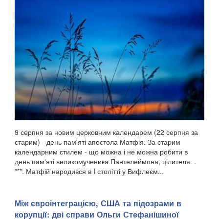
9 серпня за новим церковним календарем (22 серпня за
старим) - день пам'яті апостола Матфія. За старим
календарним стилем - що можна і не можна робити в
день пам'яті великомученика Пантелеймона, цілителя. .
***. Матфій народився в I столітті у Вифлеєм...
Між євроінтеграцією, США та підозрами в
корупції: дві справи Ольги Стефанішиної