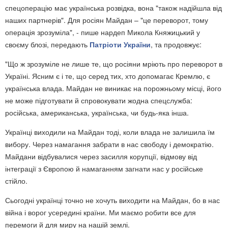
спецоперацію має українська розвідка, вона "також надійшла від
наших партнерів". Для росіян Майдан – "це переворот, тому
операція зрозуміла", - пише нардеп Микола Княжицький у
своєму блозі, передають
Патріоти України
, та продовжує:
"Що ж зрозуміле не лише те, що росіяни мріють про переворот в
Україні. Ясним є і те, що серед тих, хто допомагає Кремлю, є
українська влада. Майдан не виникає на порожньому місці, його
не може підготувати й спровокувати жодна спецслужба:
російська, американська, українська, чи будь-яка інша.
Українці виходили на Майдан тоді, коли влада не залишила їм
вибору. Через намагання забрати в нас свободу і демократію.
Майдани відбувалися через засилля корупції, відмову від
інтеграції з Європою й намаганням загнати нас у російське
стійло.
Сьогодні українці точно не хочуть виходити на Майдан, бо в нас
війна і ворог усередині країни. Ми маємо робити все для
перемоги й для миру на нашій землі.