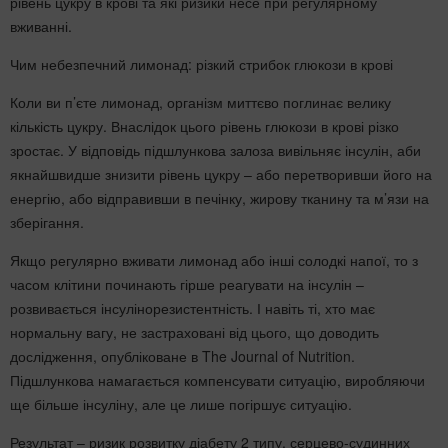
рівень цукру в крові та які ризики несе при регулярному
вживанні.
Чим небезпечний лимонад: різкий стрибок глюкози в крові
Коли ви п’єте лимонад, організм миттєво поглинає велику
кількість цукру. Внаслідок цього рівень глюкози в крові різко
зростає. У відповідь підшлункова залоза вивільняє інсулін, аби
якнайшвидше знизити рівень цукру – або перетворивши його на
енергію, або відправивши в печінку, жирову тканину та м’язи на
зберігання.
Якщо регулярно вживати лимонад або інші солодкі напої, то з
часом клітини починають гірше реагувати на інсулін –
розвивається інсулінорезистентність. І навіть ті, хто має
нормальну вагу, не застраховані від цього, що доводить
дослідження, опубліковане в The Journal of Nutrition.
Підшлункова намагається компенсувати ситуацію, виробляючи
ще більше інсуліну, але це лише погіршує ситуацію.
Результат – ризик розвитку діабету 2 типу, серцево-судинних