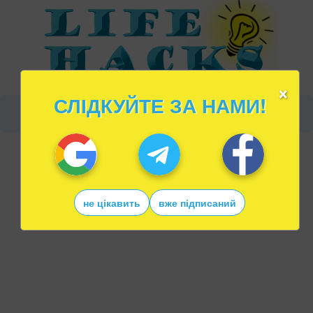
×
СЛІДКУЙТЕ ЗА НАМИ!
не цікавить
вже підписаний