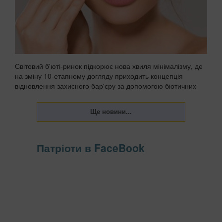
Світовий б'юті-ринок підкорює нова хвиля мінімалізму, де
на зміну 10-етапному догляду приходить концепція
відновлення захисного бар'єру за допомогою біотичних
компонентів та пептидів. Замість того, щоб
перевантажувати епідерміс шарами кислот і активів,...
Патріоти в FaceBook