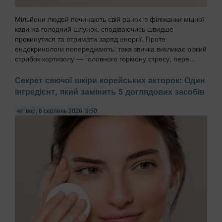
Мільйони людей починають свій ранок із філіжанки міцної
кави на голодний шлунок, сподіваючись швидше
прокинутися та отримати заряд енергії. Проте
ендокринологи попереджають: така звичка викликає різкий
стрибок кортизолу — головного гормону стресу, пере...
Секрет сяючої шкіри корейських акторок: Один
інгредієнт, який замінить 5 доглядових засобів
четвер, 6 серпень 2026, 9:50