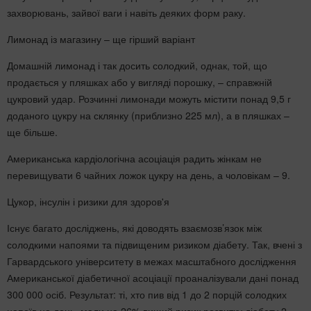
захворювань, зайвої ваги і навіть деяких форм раку.
Лимонад із магазину – ще гірший варіант
Домашній лимонад і так досить солодкий, однак, той, що
продається у пляшках або у вигляді порошку, – справжній
цукровий удар. Розчинні лимонади можуть містити понад 9,5 г
доданого цукру на склянку (приблизно 225 мл), а в пляшках –
ще більше.
Американська кардіологічна асоціація радить жінкам не
перевищувати 6 чайних ложок цукру на день, а чоловікам – 9.
Цукор, інсулін і ризики для здоров'я
Існує багато досліджень, які доводять взаємозв’язок між
солодкими напоями та підвищеним ризиком діабету. Так, вчені з
Гарвардського університету в межах масштабного дослідження
Американської діабетичної асоціації проаналізували дані понад
300 000 осіб. Результат: ті, хто пив від 1 до 2 порцій солодких
напоїв на день, мали на 26% вищий ризик розвитку діабету 2