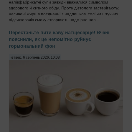
напівфабрикатні супи завжди вважалися символом
здорового й ситного обіду. Проте дієтологи застерігають:
насичені жири в поєднанні з надлишком солі чи штучних
підсилювачів смаку створюють надмірне нав...
Перестаньте пити каву натщесерце! Вчені
пояснили, як це непомітно руйнує
гормональний фон
четвер, 6 серпень 2026, 10:08