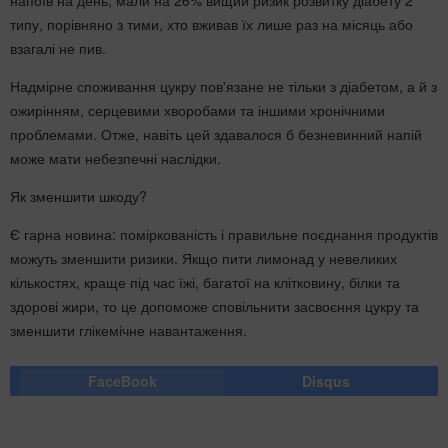
типу, порівняно з тими, хто вживав їх лише раз на місяць або
взагалі не пив.
Надмірне споживання цукру пов'язане не тільки з діабетом, а й з
ожирінням, серцевими хворобами та іншими хронічними
проблемами. Отже, навіть цей здавалося б безневинний напій
може мати небезпечні наслідки.
Як зменшити шкоду?
Є гарна новина: поміркованість і правильне поєднання продуктів
можуть зменшити ризики. Якщо пити лимонад у невеликих
кількостях, краще під час їжі, багатої на клітковину, білки та
здорові жири, то це допоможе сповільнити засвоєння цукру та
зменшити глікемічне навантаження.
FaceBook
Disqus