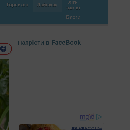
Хіти
Гороскоп
Лайфхак
тижня
Блоги
Патріоти в FaceBook
Did You Notice How