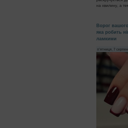
на хвилину, а те
Ворог вашого
яка робить ні
ламкими
п’ятниця, 7 серпен