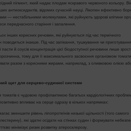
їдний пігмент, який надає плодам яскравого червоного кольору. Ві
ших антиоксидантів, відомих сучасній науці. Лікопен ефективно бор
ами — нестабільними молекулами, які руйнують здорові клітини орг
еси передчасного старіння і запалення.
тьох інших корисних речовин, які руйнуються під час термічного
н поводиться інакше. Під час запікання, тушкування чи приготуванн
пасти й соусів концентрація цієї біодоступної речовини лише зрост
ророзчинна, тому для її максимального засвоєння організмом томат
вати разом з корисними жирами, наприклад, з оливковою олією аб
ний щит для серцево-судинної системи
 томатів є чудовою профілактикою багатьох кардіологічних пробле
позитивно впливає на серце одразу в кількох напрямках:
агає зменшити рівень ліпопротеїнів низької щільності (того самого
лестерину), які здатні осідати на стінках судин і формувати небезпе
ттєво мінімізує ризик розвитку атеросклерозу.