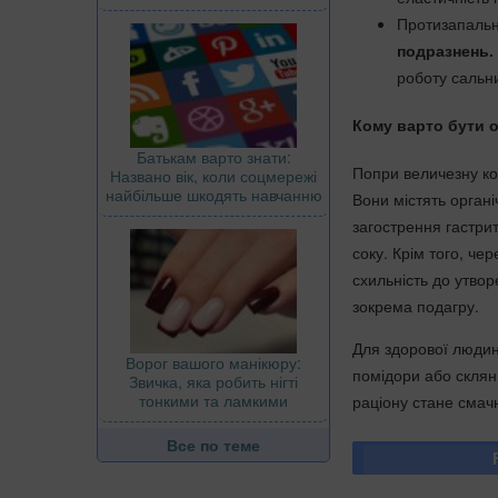
Протизапальн
подразнень.
роботу сальни
Кому варто бути 
Батькам варто знати:
Попри величезну ко
Названо вік, коли соцмережі
найбільше шкодять навчанню
Вони містять органі
загострення гастри
соку. Крім того, че
схильність до утвор
зокрема подагру.
Для здорової люди
Ворог вашого манікюру:
помідори або склян
Звичка, яка робить нігті
тонкими та ламкими
раціону стане смач
Все по теме