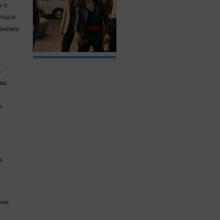
н є
еться
анізму
я
ає.
и
о
м.
чні