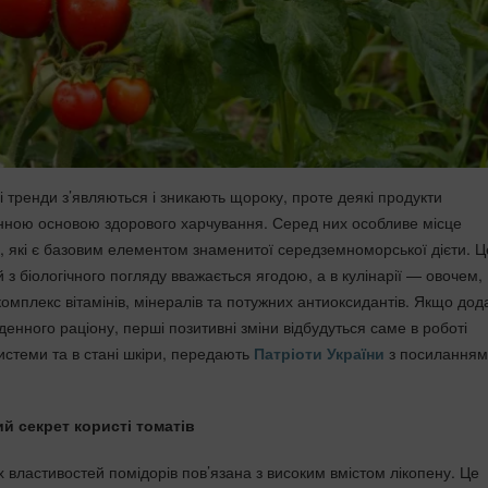
ні тренди з’являються і зникають щороку, проте деякі продукти
нною основою здорового харчування. Серед них особливе місце
, які є базовим елементом знаменитої середземноморської дієти. Ц
й з біологічного погляду вважається ягодою, а в кулінарії — овочем,
комплекс вітамінів, мінералів та потужних антиоксидантів. Якщо дод
енного раціону, перші позитивні зміни відбудуться саме в роботі
истеми та в стані шкіри, передають
Патріоти України
з посиланням
й секрет користі томатів
х властивостей помідорів пов’язана з високим вмістом лікопену. Це