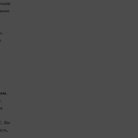
ишків
денне
и,
и
ем.
,
та
. Він
ість,
.