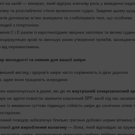
ті на калій — мінерал, який відіграє ключову роль у виведенні надл
нізму та розслабленні стінок кровоносних судин. Завдяки цьому що
тів допомагає м’яко знижувати та стабілізувати тиск, що особливо
юдей з гіпертонією.
мінів С і Е разом із каротиноїдами зміцнює капіляри та великі судин
роциркуляцію крові та зменшує ризик утворення тромбів, захищаюч
 від перевантажень.
р молодості та сяяння для вашої шкіри
внішній вигляд і здоров’я шкіри часто порівнюють із дією дорогих
в, адже вони працюють зсередини:
пен накопичується в дермі, він діє як
внутрішній сонцезахисний кр
ори не здатні повністю замінити класичний SPF-засіб під час засмаги
не їх вживання суттєво підвищує стійкість шкіри до сонячних опіків 
тостарінню.
икий помідор забезпечує близько третини добової норми вітаміну С
жливий
для вироблення колагену
— білка, який відповідає за пружн
 і молодість шкіри, допомагаючи зменшити глибину дрібних зморшок