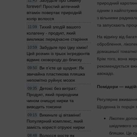
Забудьте про сивину
11:45
природний каротино
forever! Простий аптечний
одним з найпотужні
вітамін повертає природній
з вільними радикал
колір волосся
та запускають проц
Тихий злодій вашого
11:09
колагену - продукт, який
На відміну від бага
викликає передчасне старіння
оброблення, лікопе
Забудьте про їдку хімію!
10:59
домашньої томатної 
Цей розчин із трьох інгредієнтів
Крім того, вона жи
відмиє сковороду до блиску
рекомендується вжи
Ви п'єте це щодня: Як
09:50
авокадо.
звичайна пластикова пляшка
непомітно руйнує мозок
Помідори — надій
Детокс без витрат:
09:35
Продукт, який природним
Регулярне вживання
чином очищує нирки та
Щоденна їх порція 
виводить токсини
Викиньте ці вітаміни!
09:15
Лікопен допом
Популярний комплекс, який
шкідливого хо
замість користі отруює нирки
бляшки. Це су
Волосся росте як
08:48