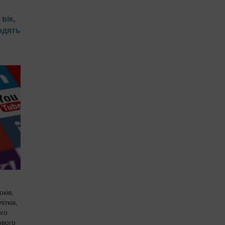
вік,
одять
ків,
ітків,
ого
ового