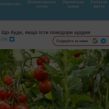
Волонтерська
Українська
Світське
успільство
сотня
кухня
життя
! Що буде, якщо їсти помідори щодня
Twitter
 7:45
Слідкуйте за нами