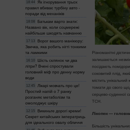
Як ігнорування трьох
18:44
правил вбиває турбіну авто -
поради від механіків
Батькам варто знати:
18:08
Названо вік, коли соцмережі
найбільше шкодять навчанню
Ворог вашого манікюру:
17:13
Звичка, яка робить нігті тонкими
Різноманітні дієтич
та ламкими
залишаються незмі
Шість склянок чи два
16:10
літри? Вчені спростували
посідають помідори
головний міф про денну норму
соковитий плід, яки
води
містить унікальний 
Лікарі мовчать про це!
12:45
томати до свого щод
Простий напій о 7 ранку
серцево-судинної с
розганяє метаболізм та
ТСН.
омолоджує шкіру
Викиньте дорогі креми!
12:15
Лікопен — головни
Секрет китайських імператриць
для ідеального овалу обличчя
Більшість унікальни