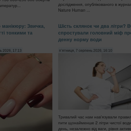
дослідження, опублікованого в журна
мператур...
Nature Human ...
 манікюру: Звичка,
Шість склянок чи два літри? В
гті тонкими та
спростували головний міф пр
денну норму води
ь 2026, 17:13
п’ятниця, 7 серпень 2026, 16:10
Тривалий час нам нав'язували прави
пити щонайменше 2 літри чистої вод
день, незалежно від ваги, рівня актив