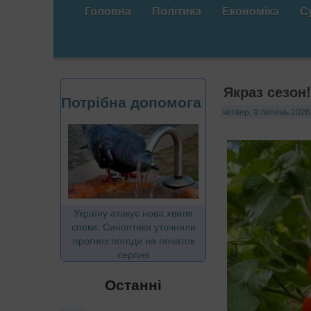
Головна
Політика
Економіка
С
Якраз сезон
Потрібна допомога
четвер, 9 липень 2026,
Україну атакує нова хвиля
спеки: Синоптики уточнили
прогноз погоди на початок
серпня
Останні