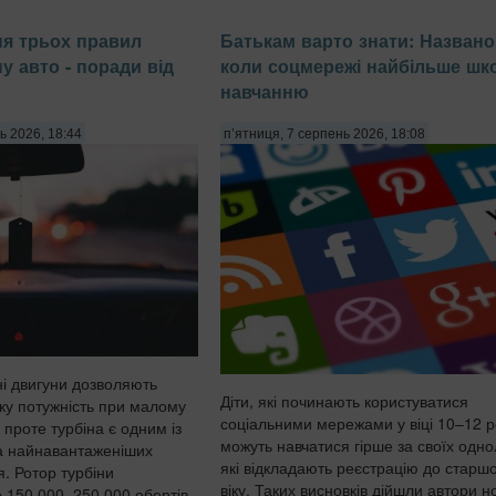
ня трьох правил
Батькам варто знати: Названо 
у авто - поради від
коли соцмережі найбільше шк
навчанню
ь 2026, 18:44
п’ятниця, 7 серпень 2026, 18:08
ні двигуни дозволяють
Діти, які починають користуватися
ку потужність при малому
соціальними мережами у віці 10–12 ро
 проте турбіна є одним із
можуть навчатися гірше за своїх однол
а найнавантаженіших
які відкладають реєстрацію до старш
я. Ротор турбіни
віку. Таких висновків дійшли автори н
о 150 000–250 000 обертів