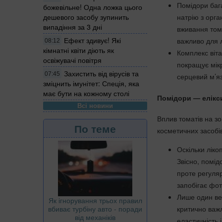
Помідори бага
божевільне! Одна ложка цього
натрію з орга
дешевого засобу зупинить
випадіння за 3 дні
вживання тома
Ефект здивує! Які
важливо для л
08:12
кімнатні квіти діють як
Комплекс віта
освіжувачі повітря
покращує мік
Захистить від вірусів та
07:45
серцевий м’яз
зміцнить імунітет: Спеція, яка
має бути на кожному столі
Помідори — елікси
Всі новини
Вплив томатів на зо
По теме
косметичних засобі
Оскільки ліко
Звісно, помід
проте регуляр
запобігає фо
Лише один вел
Як ігнорування трьох правил
вбиває турбіну авто - поради
критично ва
від механіків
еластичність