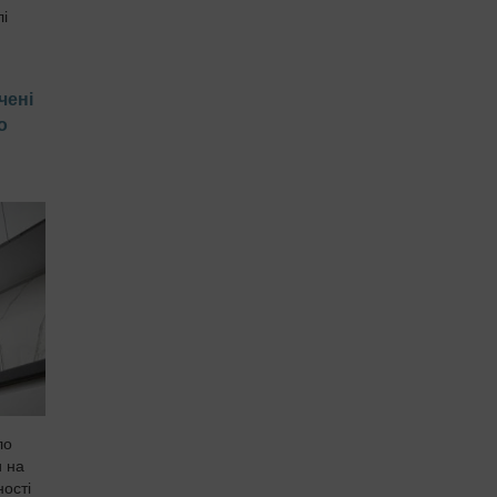
лі
чені
о
ло
и на
ності