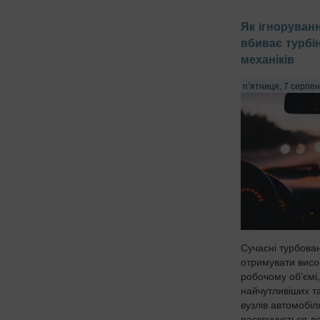
Як ігноруван
вбиває турбін
механіків
п’ятниця, 7 серпен
Сучасні турбова
отримувати висо
робочому об'ємі,
найчутливіших т
вузлів автомобіл
раскручується д