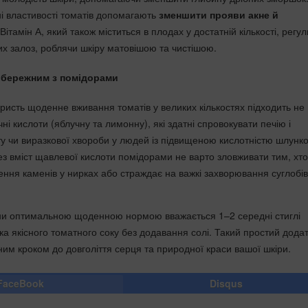
і властивості томатів допомагають
зменшити прояви акне й
Вітамін А, який також міститься в плодах у достатній кількості, регу
х залоз, роблячи шкіру матовішою та чистішою.
обережним з помідорами
ристь щоденне вживання томатів у великих кількостях підходить не 
чні кислоти (яблучну та лимонну), які здатні спровокувати печію і
ту чи виразкової хвороби у людей із підвищеною кислотністю шлунк
рез вміст щавлевої кислоти помідорами не варто зловживати тим, хт
ення каменів у нирках або страждає на важкі захворювання суглобів
ни оптимальною щоденною нормою вважається 1–2 середні стиглі
ка якісного томатного соку без додавання солі. Такий простий дода
ним кроком до довголіття серця та природної краси вашої шкіри.
FaceBook
Disqus