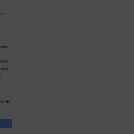
лює
всім.
ового
о має
,
ток до