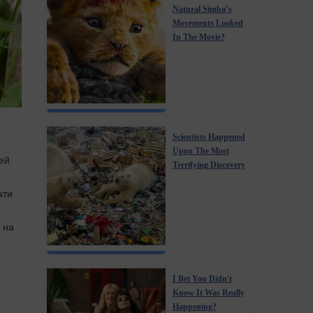
Natural Simba’s
Movements Looked
In The Movie?
Scientists Happened
Upon The Most
ей
Terrifying Discovery
ати
 на
I Bet You Didn't
Know It Was Really
Happening?