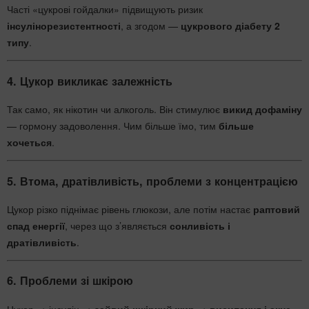
Часті «цукрові гойдалки» підвищують ризик
інсулінорезистентності
, а згодом —
цукрового діабету 2
типу
.
4.
Цукор викликає залежність
Так само, як нікотин чи алкоголь. Він стимулює
викид дофаміну
— гормону задоволення. Чим більше їмо, тим
більше
хочеться
.
5.
Втома, дратівливість, проблеми з концентрацією
Цукор різко піднімає рівень глюкози, але потім настає
раптовий
спад енергії
, через що з’являється
сонливість і
дратівливість
.
6.
Проблеми зі шкірою
Цукор → інсулін →
зайвий шкірний жир
→
висипання і акне
.