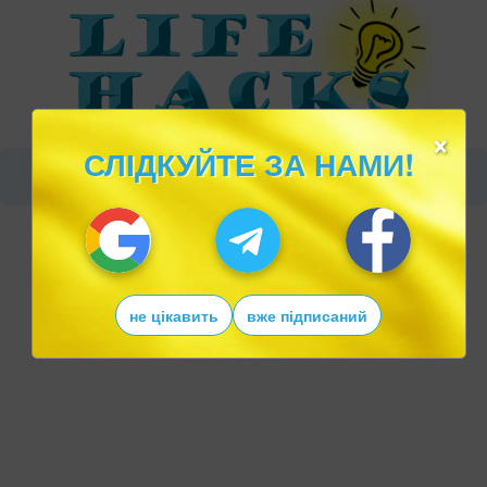
×
СЛІДКУЙТЕ ЗА НАМИ!
не цікавить
вже підписаний