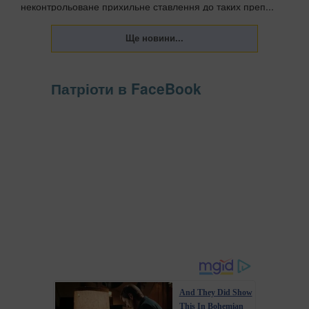
неконтрольоване прихильне ставлення до таких преп...
Патріоти в FaceBook
And They Did Show
This In Bohemian