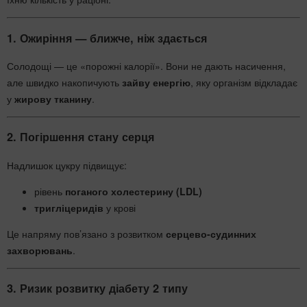
1.
Ожиріння — ближче, ніж здається
Солодощі — це «порожні калорії». Вони не дають насичення,
але швидко накопичують
зайву енергію
, яку організм відкладає
у
жирову тканину
.
2.
Погіршення стану серця
Надлишок цукру підвищує:
рівень
поганого холестерину (LDL)
тригліцеридів
у крові
Це напряму пов’язано з розвитком
серцево-судинних
захворювань
.
3.
Ризик розвитку діабету 2 типу