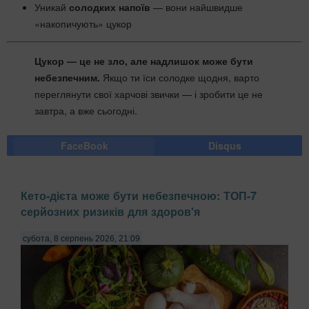
Уникай
солодких напоїв
— вони найшвидше
«накопичують» цукор
Цукор — це не зло, але надлишок може бути
небезпечним.
Якщо ти їси солодке щодня, варто
переглянути свої харчові звички — і зробити це не
завтра, а вже сьогодні.
FaceBook
Disqus
Кето-дієта може бути небезпечною: ТОП-7
серйозних ризиків для здоров'я
субота, 8 серпень 2026, 21:09