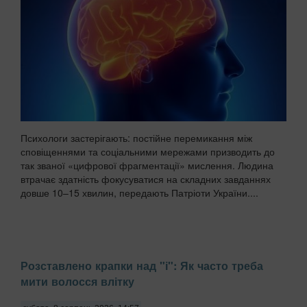
Психологи застерігають: постійне перемикання між
сповіщеннями та соціальними мережами призводить до
так званої «цифрової фрагментації» мислення. Людина
втрачає здатність фокусуватися на складних завданнях
довше 10–15 хвилин, передають Патріоти України....
Розставлено крапки над "і": Як часто треба
мити волосся влітку