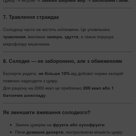
7.
Травлення страждає
Солодощі часто не містять клітковини. Це уповільнює
травлення
, викликає
запори, здуття
, а також порушує
мікрофлору кишечника.
8.
Солодке — не заборонено, але з обмеженням
Експерти радять:
не більше 10%
від добової норми калорій
повинно надходити з цукру.
Для раціону на 2000 ккал це приблизно
200 ккал або 1
батончик шоколаду
.
Як зменшити вживання солодкого?
Заміни цукерки на
фрукти або сухофрукти
Печи
домашні десерти
, контролюючи кількість цукру