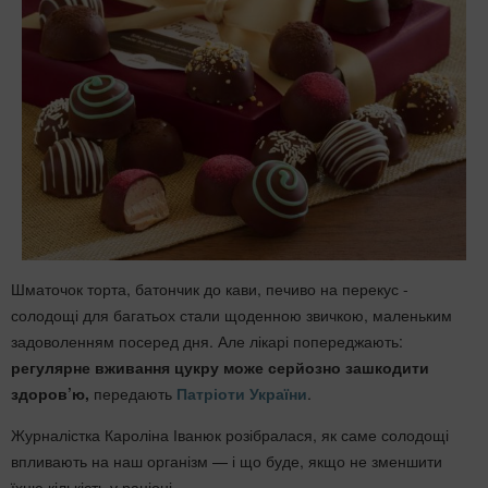
Шматочок торта, батончик до кави, печиво на перекус -
солодощі для багатьох стали щоденною звичкою, маленьким
задоволенням посеред дня. Але лікарі попереджають:
регулярне вживання цукру може серйозно зашкодити
здоров’ю,
передають
Патріоти України
.
Журналістка Кароліна Іванюк розібралася, як саме солодощі
впливають на наш організм — і що буде, якщо не зменшити
їхню кількість у раціоні.