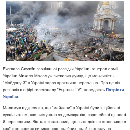
Ексглава Служби зовнішньої розвідки України, генерал армії
України Микола Маломуж висловив думку, що можливість
"Майдану-3" в Україні зараз практично нереальна. Про це він
розповів в ефірі телеканалу "Espreso TV", передають
Патріоти
України.
Маломуж підкреслив, що "майдани" в Україні були ініційовані
суспільством, яке виступало за демократію, європейські цінності
й перспективи. Він також зазначив, що сьогоднішнє становище в
країні не сприяє виникненню подібних подій із огляду на