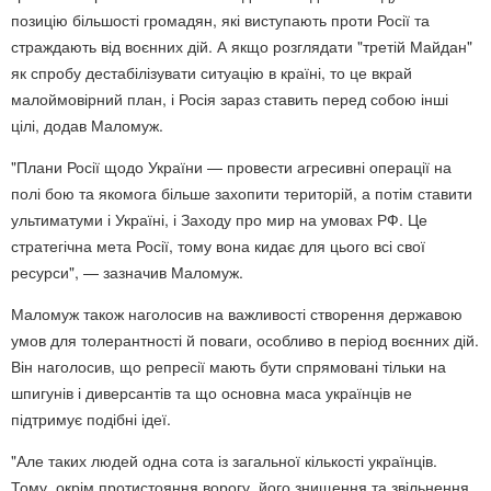
позицію більшості громадян, які виступають проти Росії та
страждають від воєнних дій. А якщо розглядати "третій Майдан"
як спробу дестабілізувати ситуацію в країні, то це вкрай
малоймовірний план, і Росія зараз ставить перед собою інші
цілі, додав Маломуж.
"Плани Росії щодо України — провести агресивні операції на
полі бою та якомога більше захопити територій, а потім ставити
ультиматуми і Україні, і Заходу про мир на умовах РФ. Це
стратегічна мета Росії, тому вона кидає для цього всі свої
ресурси", — зазначив Маломуж.
Маломуж також наголосив на важливості створення державою
умов для толерантності й поваги, особливо в період воєнних дій.
Він наголосив, що репресії мають бути спрямовані тільки на
шпигунів і диверсантів та що основна маса українців не
підтримує подібні ідеї.
"Але таких людей одна сота із загальної кількості українців.
Тому, окрім протистояння ворогу, його знищення та звільнення