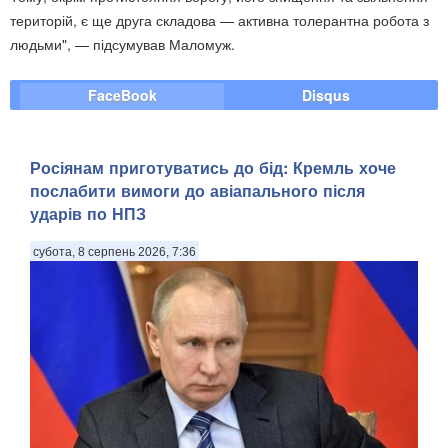
територій, є ще друга складова — активна толерантна робота з
людьми", — підсумував Маломуж.
FaceBook
Disqus
Росіянам приготуватись до бід: Кремль хоче
послабити вимоги до авіапального після
ударів по НПЗ
субота, 8 серпень 2026, 7:36