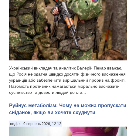
Український викладач та аналітик Валерій Пекар вважає,
що Росія не здатна швидко досягти фізичного виснаження
українців або забезпечити вирішальний прорив на фронті.
Натомість противник намагається морально виснажити
суспільство та довести людей до ста...
Руйнує метаболізм: Чому не можна пропускати
сніданок, якщо ви хочете схуднути
неділя, 9 серпень 2026, 12:12