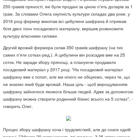
250 грамів пряності, які були продані за ціною п'ять доларів за 1
грам. За словами Олега окупність культури складає два роки. у
2016 році фермер викопав всі цибулини
шафрана
й отримав
біля двох тонн посадкового матеріалу, вирішив розмножити
культуру власними силами.
Другий врожай фермера склав 350 грамів шафрану (на тих
самих п'яти сотках-ред.). А цибулини він розсадив вже на 25
соток. Не заради збору прянощі, а плануючи продавати
посадковий матеріал у 2017 році. "На посадковий матеріал
шафрану вже є попит, але ми нічого не обіцяємо, через те, що
не знаємо який буде врожай. Наша ціль - щоб вирощуванням
шафрану зайнялося якомога більше людей. Адже за допомогою
шафрану можна створити родинний бізнес всього на 5 сотках", -
говорить Олег.
Процес збору шафрану хоча і трудомісткий, але до снаги одній
родині. "Зібрати 20 соток можуть дві людини. З 25 квіток можна