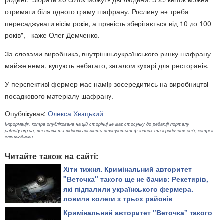
отримати біля одного граму шафрану. Рослину не треба
пересаджувати вісім років, а пряність зберігається від 10 до 100
років", - каже Олег Демченко.
За словами виробника, внутрішньоукраїнського ринку шафрану
майже нема, купують небагато, загалом кухарі для ресторанів.
У перспективі фермер має намір зосередитись на виробництві
посадкового матеріалу шафрану.
Опублікував:
Олекса Хвацький
Інформація, котра опублікована на цій сторінці не має стосунку до редакції порталу
patrioty.org.ua, всі права та відповідальність стосуються фізичних та юридичних осіб, котрі її
оприлюднили.
Читайте також на сайті:
Хіти тижня. Кримінальний авторитет
"Веточка" такого ще не бачив: Рекетирів,
які підпалили українського фермера,
ловили колеги з трьох районів
Кримінальний авторитет "Веточка" такого