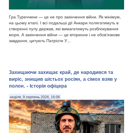
Гра Туреччини — це не про закінчення війни. Як мінімум,
на цьому етапі. І всі подальші дії Анкари полягатимуть в
створенні пулу держав, які вимагатимуть розблокування
моря. А закінчення війни — це вторинне і не обовʼязкове
завдання, цитують Патріоти У...
Захищаючи захищає край, де народився та
виріс, знищив шістьох росіян, а сімох взяв у
полон. - Історія офіцера
неділя, 9 серпень 2026, 16:06