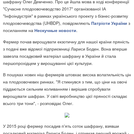
шафрану Олег Демченко. Про це йшла мова в ході конференції
"Сучасне плодоовочеводство 2017" організованої ІА
"Інфоіндустрія" в рамках українського проекту з бізнес-розвитку
плодоовочеводства (UHBDP), повідомляють
Патріоти України
з
посиланням на
Нескучные новости
.
Фермер почав вирощувати екзотичну для нашої країни пряність
з подачі вже відомої підприємниці Лариси
Боден
. Вона вперше
завезла посадковий матеріал шафрану в України й стала
першопрохідцем у вирощуванні цієї культури.
В пошуках нових ніш фермерів штовхає висока волатильність цін
на плодоовочевих ринках. "Я стикнувся з тим, що ціни на овочі
піддаються сильним коливанням і вирішив спробувати
вирощувати шафран. У світі виробництво цієї пряності складає
всього три тони", - розповідає Олег.
У 2015 році фермер посадив п'ять соток шафрану, взявши
посадковий матеріал Лариси
Боден
, і отримав перший врожай -