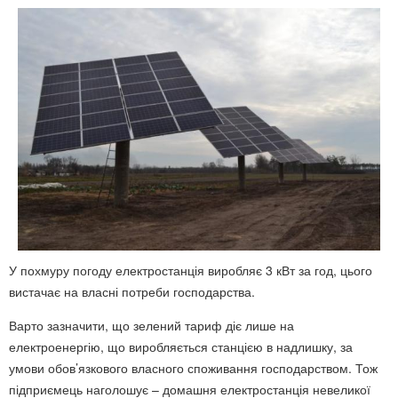
У похмуру погоду електростанція виробляє 3 кВт за год, цього
вистачає на власні потреби господарства.
Варто зазначити, що зелений тариф діє лише на
електроенергію, що виробляється станцією в надлишку, за
умови обов’язкового власного споживання господарством. Тож
підприємець наголошує – домашня електростанція невеликої