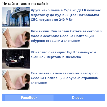
Читайте також на сайті:
Друга найбільша в Україні: ДТЕК починає
підготовку до будівництва Покровської
СЕС потужністю 240 МВт
Хіти тижня. Син застав батька за сексом з
малою сестрою: Село на Полтавщині
обурене страшним злочином
Вбивство очевидне: Під Кременчуком
знайшли мертвим бізнесмена
Син застав батька за сексом з сестрою:
Село на Полтавщині обурене страшним
злочином
FaceBook
Disqus