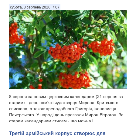
субота, 8 серпень 2026, 7:07
8 серпня за новим церковним календарем (21 серпня за
старим) - день пам'яті чудотворця Мирона, Критського
єпископа, а також преподобного Григорія, іконописця
Печерського. У народі день прозвали Мирон Вітрогон. За
старим календарним стилем - що можна і ...
Третій армійський корпус створює для