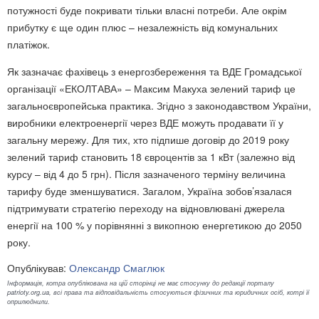
потужності буде покривати тільки власні потреби. Але окрім
прибутку є ще один плюс – незалежність від комунальних
платіжок.
Як зазначає фахівець з енергозбереження та ВДЕ Громадської
організації «ЕКОЛТАВА» – Максим Макуха зелений тариф це
загальноєвропейська практика. Згідно з законодавством України,
виробники електроенергії через ВДЕ можуть продавати її у
загальну мережу. Для тих, хто підпише договір до 2019 року
зелений тариф становить 18 євроцентів за 1 кВт (залежно від
курсу – від 4 до 5 грн). Після зазначеного терміну величина
тарифу буде зменшуватися. Загалом, Україна зобов’язалася
підтримувати стратегію переходу на відновлювані джерела
енергії на 100 % у порівнянні з викопною енергетикою до 2050
року.
Опублікував:
Олександр Смаглюк
Інформація, котра опублікована на цій сторінці не має стосунку до редакції порталу
patrioty.org.ua, всі права та відповідальність стосуються фізичних та юридичних осіб, котрі її
оприлюднили.