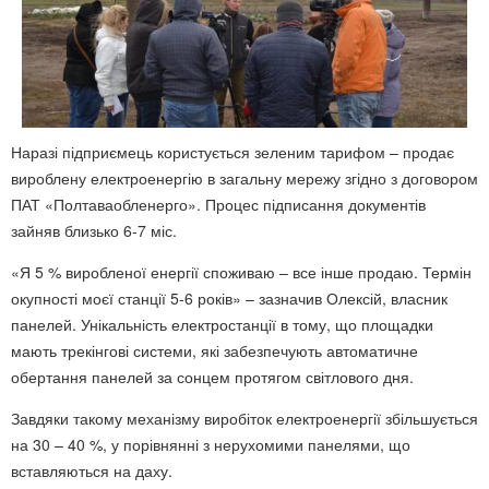
Наразі підприємець користується зеленим тарифом – продає
вироблену електроенергію в загальну мережу згідно з договором
ПАТ «Полтаваобленерго». Процес підписання документів
зайняв близько 6-7 міс.
«Я 5 % виробленої енергії споживаю – все інше продаю. Термін
окупності моєї станції 5-6 років» – зазначив Олексій, власник
панелей. Унікальність електростанції в тому, що площадки
мають трекінгові системи, які забезпечують автоматичне
обертання панелей за сонцем протягом світлового дня.
Завдяки такому механізму виробіток електроенергії збільшується
на 30 – 40 %, у порівнянні з нерухомими панелями, що
вставляються на даху.