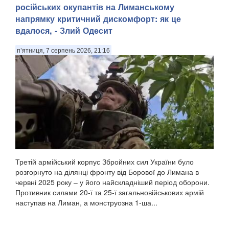
російських окупантів на Лиманському
напрямку критичний дискомфорт: як це
вдалося, - Злий Одесит
п’ятниця, 7 серпень 2026, 21:16
Третій армійський корпус Збройних сил України було
розгорнуто на ділянці фронту від Борової до Лимана в
червні 2025 року – у його найскладніший період оборони.
Противник силами 20-ї та 25-ї загальновійськових армій
наступав на Лиман, а монструозна 1-ша...