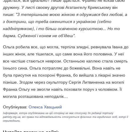
дружину. У листі своєму другові Агатангелу Кримському він
пише:
"З теперішньою моєю жінкою я одружився без любові, а
з доктрини, що треба оженитися з українкою (себто
наддніпрянкою), і то більш освіченою курсисткою... Но то
дарма. Судженої і конем не об’їдеш".
Ольга робила все, що могла, терпіла злидні, ревнувала Івана до
інших жінок, але тішилася, що саме вона його половина. У неї
все частіше стаються неврози. Останньою каплею стала смерть
їхнього сина. Ольга потрапляє до божевільні. Вона навіть не
була присутня на похороні Франка, бо вийшла з лікарні значно
пізніше. Згодом через скульптору Сергія Литвиненка на могилі
Франка Ольгу не змогли навіть поховати поруч з чоловіком. Її
могила розташована неподалік…
Опублікував:
Олекса Хвацький
Інформація, котра опублікована на цій сторінці не має стосунку до редакції порталу
patrioty.org.ua, всі права та відповідальність стосуються фізичних та юридичних осіб, котрі її
оприлюднили.