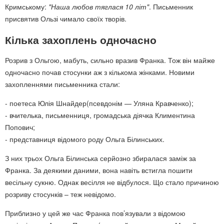
Кримському:
"Наша любов тяглася 10 літ"
. Письменник
присвятив Ользі чимало своїх творів.
Кілька захоплень одночасно
Розрив з Ольгою, мабуть, сильно вразив Франка. Тож він майже
одночасно почав стосунки аж з кількома жінками. Новими
захопленнями письменника стали:
- поетеса Юлія Шнайдер(псевдонім — Уляна Кравченко);
- вчителька, письменниця, громадська діячка Климентина
Попович;
- представниця відомого роду Ольга Білинських.
З них трьох Ольга Білинська серйозно збиралася заміж за
Франка. За деякими даними, вона навіть встигла пошити
весільну сукню. Однак весілля не відбулося. Що стало причиною
розриву стосунків – теж невідомо.
Приблизно у цей же час Франка пов’язували з відомою