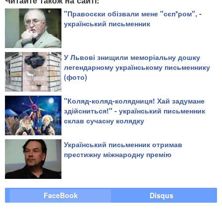
Читайте також на сайті:
"Правосєки обізвали мене "сєп*ром", -
український письменник
У Львові знищили меморіальну дошку
легендарному українському письменнику
(фото)
"Коляд-коляд-колядниця! Хай задумане
здійсниться!" - український письменник
склав сучасну колядку
Український письменник отримав
престижну міжнародну премію
FaceBook
Disqus