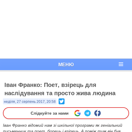
МЕНЮ
Іван Франко: Поет, взірець для
наслідування та просто жива людина
Twitter
неділя, 27 серпень 2017, 20:58
Слідкуйте за нами
​Іван Франко відомий нам зі шкільної програми як геніальний
письменник та поет, борець і взірець. А поміж тим він був