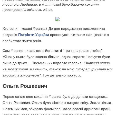
людиною. Людиною, в житті якої було багато кохання,
пристрасті і, звісно ж, жінок.
Хто вони – кохані Франка? До дня народження письменника
редакція
Патріоти України
пропонують читачам найцікавіше з
особистого життя генія.
Сам Франко писав, що в його житті "тричі являлася любов".
Жінок у нього було значно більше, однак справжні почуття були
лише до трьох… Письменник відверто говорив:
"Значний вплив
на моє життя, а значить, також на мою літературу мали мої
зносини з жіноцтвом"
. Тож детально про усіх.
Ольга Рошкевич
Перше світле юне кохання Франка було до доньки священика
Ольги Рошкевич. Ольга була жінкою з вищого світу. Знала кілька
іноземних мов, збирала фольклор, мала власні друковані праці.
Познайомилася пара у 1874 році. Тоді Іван був гімназистом і