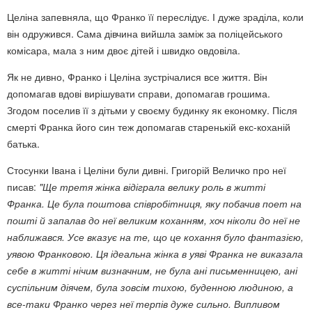
Целіна запевняла, що Франко її переслідує. І дуже зраділа, коли
він одружився. Сама дівчина вийшла заміж за поліцейського
комісара, мала з ним двоє дітей і швидко овдовіла.
Як не дивно, Франко і Целіна зустрічалися все життя. Він
допомагав вдові вирішувати справи, допомагав грошима.
Згодом поселив її з дітьми у своєму будинку як економку. Після
смерті Франка його син теж допомагав старенькій екс-коханій
батька.
Стосунки Івана і Целіни були дивні. Григорій Величко про неї
писав:
"Ще третя жінка відіграла велику роль в житті
Франка. Це була поштова співробітниця, яку побачив поет на
пошті й запалав до неї великим коханням, хоч ніколи до неї не
наближався. Усе вказує на те, що це кохання було фантазією,
уявою Франковою. Ця ідеальна жінка в уяві Франка не виказала
себе в житті нічим визначним, не була ані письменницею, ані
суспільним діячем, була зовсім тихою, буденною людиною, а
все-таки Франко через неї терпів дуже сильно. Випливом