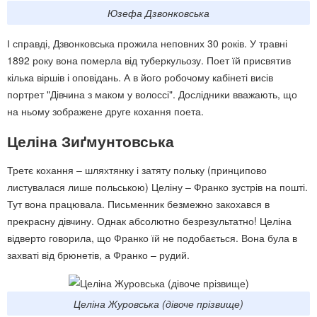
Юзефа Дзвонковська
І справді, Дзвонковська прожила неповних 30 років. У травні
1892 року вона померла від туберкульозу. Поет їй присвятив
кілька віршів і оповідань. А в його робочому кабінеті висів
портрет "Дівчина з маком у волоссі". Дослідники вважають, що
на ньому зображене друге кохання поета.
Целіна Зиґмунтовська
Третє кохання – шляхтянку і затяту польку (принципово
листувалася лише польською) Целіну – Франко зустрів на пошті.
Тут вона працювала. Письменник безмежно закохався в
прекрасну дівчину. Однак абсолютно безрезультатно! Целіна
відверто говорила, що Франко їй не подобається. Вона була в
захваті від брюнетів, а Франко – рудий.
Целіна Журовська (дівоче прізвище)