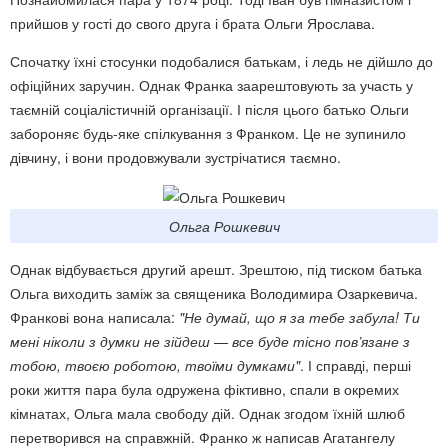
прийшов у гості до свого друга і брата Ольги Ярослава.
Спочатку їхні стосунки подобалися батькам, і ледь не дійшло до
офіційних заручин. Однак Франка заарештовують за участь у
таємній соціалістичній організації. І після цього батько Ольги
забороняє будь-яке спілкування з Франком. Це не зупинило
дівчину, і вони продовжували зустрічатися таємно.
Ольга Рошкевич
Однак відбувається другий арешт. Зрештою, під тиском батька
Ольга виходить заміж за священика Володимира Озаркевича.
Франкові вона написала:
"Не думай, що я за тебе забула! Ти
мені ніколи з думки не зійдеш — все буде тісно пов’язане з
тобою, твоєю роботою, твоїми думками"
. І справді, перші
роки життя пара була одружена фіктивно, спали в окремих
кімнатах, Ольга мала свободу дій. Однак згодом їхній шлюб
перетворився на справжній. Франко ж написав Агатангелу