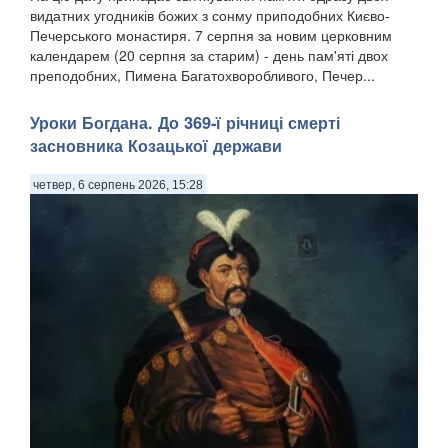
видатних угодників божих з сонму приподобних Києво-
Печерського монастиря. 7 серпня за новим церковним
календарем (20 серпня за старим) - день пам'яті двох
преподобних, Пимена Багатохворобливого, Печер...
Уроки Богдана. До 369-ї річниці смерті
засновника Козацької держави
четвер, 6 серпень 2026, 15:28