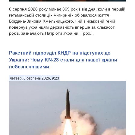
6 серпня 2026 року минає 369 років від дня, коли в першій
гетьманській столиці - Чигирині - обірвалося життя
Богдана-Зиновія Хмельницького, чий військовий геній
повернув українцям державність вперше за кількасот
років, зазначають Патріоти України. Трох...
Ракетний підрозділ КНДР на підступах до
України: Чому KN-23 стали для нашої країни
небезпечнішими
четвер, 6 серпень 2026, 9:23