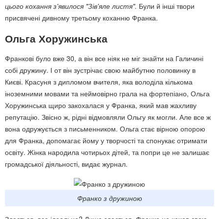
цього кохання з'явилося "Зів'яле листя".
Були й інші твори
присвячені дивному третьому коханню Франка.
Ольга Хоружинська
Франкові було вже 30, а він все ніяк не міг знайти на Галичині
собі дружину. І от він зустрічає свою майбутню половинку в
Києві. Красуня з дипломом вчителя, яка володіла кількома
іноземними мовами та неймовірно грала на фортепіано, Ольга
Хоружинська щиро закохалася у Франка, який мав жахливу
репутацію. Звісно ж, рідні відмовляли Ольгу як могли. Але все ж
вона одружується з письменником. Ольга стає вірною опорою
для Франка, допомагає йому у творчості та спонукає отримати
освіту. Жінка народила чотирьох дітей, та попри це не залишає
громадської діяльності, видає журнал.
Франко з дружиною
Здається, все ідеально? Лише здається. Франко не кохав свою