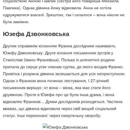
соціалісткою Анною Павлик (сестра його товариша Михайла
Павлика). Однак дівчина йому відмовила. Анна не хотіла
одружуватися взагалі. Зрештою, так і склалося – вона ніколи не
була заміжня.
Юзефа Дзвонковська
Другим справжнім коханням Франка дослідники називають
Юзефу Дзвонковську. Друге кохання письменник зустрів у
Станіславі (Івано-Франківськ). Полька із шляхетної родини
припала до серця усім членам гуртка, до якого входив Франко.
Привітна і розумна дівчина залишається для усіх неприступною.
Однак з Франком вона починає листування. І 27-річний
письменник вирішує: от вона – жінка, яка має стати його
дружиною. Проте в Юзефи про це була інша думка, і вона
відмовляє Франкові… Думки дослідників розходяться. Частина
вважає, що дівчина відмовила через свій вищий соціальний
статус. Інші переконані: через смертельну хворобу.