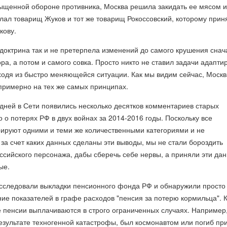
сыщенной обороне противника, Москва решила закидать ее мясом и
елал товарищ Жуков и тот же товарищ Рокоссовский, которому прин
кову.
доктрина так и не претерпела изменений до самого крушения снач
ра, а потом и самого совка. Просто никто не ставил задачи адапти
ходя из быстро меняющейся ситуации. Как мы видим сейчас, Москв
примерно на тех же самых принципах.
дней в Сети появились несколько десятков комментариев старых
 о потерях РФ в двух войнах за 2014-2016 годы. Поскольку все
ируют одними и теми же количественными категориями и не
 за счет каких данных сделаны эти выводы, мы не стали бороздить
оссийского персонажа, дабы сберечь себе нервы, а приняли эти да
ые.
сследовали выкладки пенсионного фонда РФ и обнаружили просто
ние показателей в графе расходов "пенсия за потерю кормильца". 
е пенсии выплачиваются в строго ограниченных случаях. Например
езультате техногенной катастрофы, был космонавтом или погиб пр