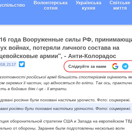
Волонтерська
Українська
Світське
успільство
сотня
кухня
життя
016 года Вооруженные силы РФ, принимающ
вух войнах, потеряли личного состава на
евойсковые армии", - Анти-Колорадос
Twitter
018, 21:17
Слідкуйте за нами
готовності російської армії більшість спостерігачів оцінюють я
ом окремих її частин, що відносяться до еліти. Так ось, практичн
ть в бойових діях і це - її втрати.
довані росіяни були поховані настільки урочисто. Фото: соцмережі.
епция оборонительной стратегии США и Запада на европейском ТВ
тельно от обороны. Заранее были подготовлены несколько волн