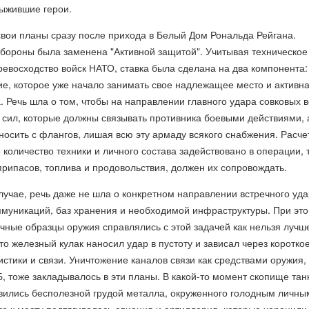
выжившие герои.
вои планы сразу после прихода в Белый Дом Рональда Рейгана.
бороны была заменена "Активной защитой". Учитывая техническое
евосходство войск НАТО, ставка была сделана на два компонента:
е, которое уже начало занимать свое надлежащее место и активн
 Речь шла о том, чтобы на направлении главного удара совковых в
 сил, которые должны связывать противника боевыми действиями, 
осить с флангов, лишая всю эту армаду всякого снабжения. Расче
 количество техники и личного состава задействовано в операции, 
рипасов, топлива и продовольствия, должен их сопровождать.
случае, речь даже не шла о конкретном направлении встречного уда
ммуникаций, баз хранения и необходимой инфраструктуры. При эт
чные образцы оружия справлялись с этой задачей как нельзя лучше
что железный кулак наносил удар в пустоту и зависал через коротко
истики и связи. Уничтожение каналов связи как средствами оружия, 
 тоже закладывалось в эти планы. В какой-то момент скопище тан
вились бесполезной грудой металла, окруженного голодным личны