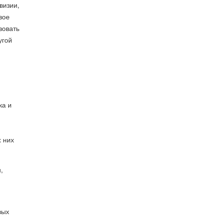
визии,
вое
зовать
угой
я
ка и
х них
,
вых