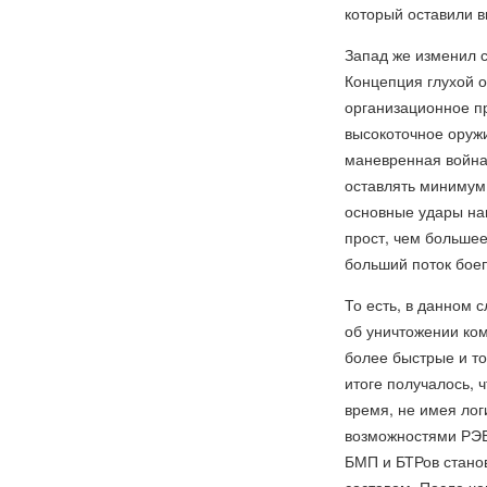
который оставили 
Запад же изменил с
Концепция глухой о
организационное пр
высокоточное оружи
маневренная война.
оставлять минимум
основные удары нан
прост, чем большее
больший поток боеп
То есть, в данном 
об уничтожении ко
более быстрые и то
итоге получалось, 
время, не имея лог
возможностями РЭБ,
БМП и БТРов стано