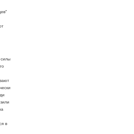
цев"
от
 силы
го
вают
ически
юди
озили
на
ся в