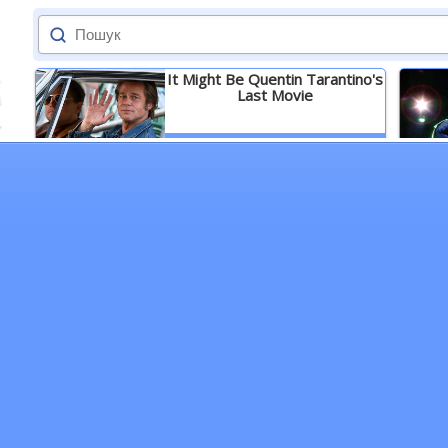
It Might Be Quentin Tarantino's
Last Movie
Детальніше