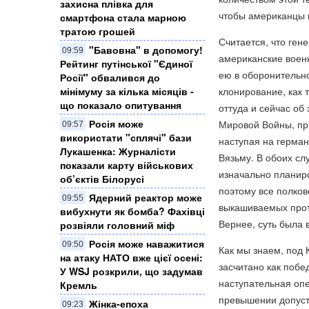
захисна плівка для
чтобы американцы п
смартфона стала марною
тратою грошей
Считается, что ген
"Бавовна" в допомогу!
09:59
американские военн
Рейтинг путінської "Єдиної
ею в оборонительн
Росії" обвалився до
мінімуму за кілька місяців -
клонирование, как 
що показало опитування
оттуда и сейчас об
Росія може
Мировой Войны, при
09:57
використати "сплячі" бази
наступая на герман
Лукашенка: Журналісти
Вязьму. В обоих сл
показали карту військових
изначально планиро
об’єктів Білорусі
поэтому все полков
Ядерний реактор може
09:55
выкашиваемых проти
вибухнути як бомба? Фахівці
Вернее, суть была 
розвіяли головний міф
Росія може наважитися
09:50
Как мы знаем, под 
на атаку НАТО вже цієї осені:
засчитано как побе
У WSJ розкрили, що задумав
наступательная опе
Кремль
превышении допуст
Жінка-епоха
09:23