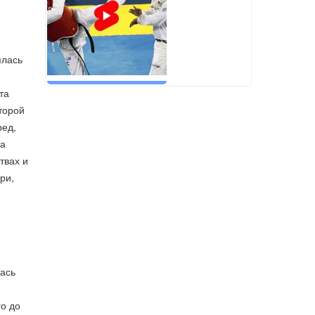
ялась
та
торой
ред,
за
твах и
ри,
лась
о до