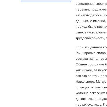
исполнении своих в
перечня, предусмот
не наблюдалось, кр
данным. А именно, 
период было назнач
отнесенного к катег
трудоспособность, т
Если эти данные со
РФ и прочие силовы
состава на полторы
Общее состояние б
как низкое, за иск
вся эта элита и пр
Навального. Мы же 
оптовую партию сп
колонна псковских 
десантники еще дол
норках сусликов. П