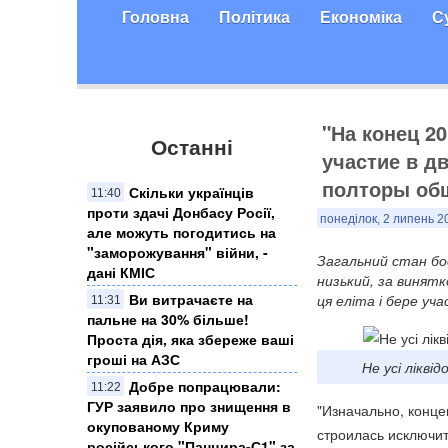
Головна
Політика
Економіка
С
"На конец 2
Останні
участие в д
полторы общ
Скільки українців
11:40
проти здачі Донбасу Росії,
понеділок, 2 липень 2
але можуть погодитись на
"заморожування" війни, -
Загальний стан боє
дані КМІС
низький, за винятк
Ви витрачаєте на
ця еліта і бере учас
11:31
пальне на 30% більше!
Проста дія, яка збереже ваші
гроші на АЗС
Не усі лікві
Добре попрацювали:
11:22
ГУР заявило про знищення в
"Изначально, конц
окупованому Криму
строилась исключи
російського "Панцира-С1" за