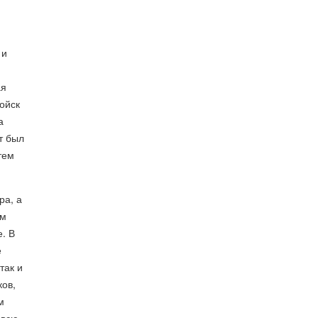
 и
ая
ойск
а
т был
тем
ра, а
ом
. В
е
так и
ков,
м