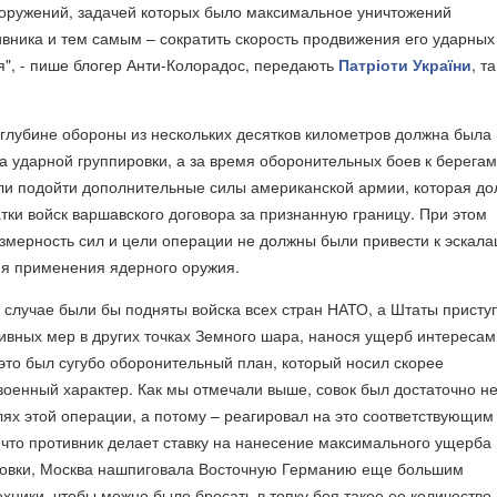
оружений, задачей которых было максимальное уничтожений
вника и тем самым – сократить скорость продвижения его ударных
я", - пише блогер Анти-Колорадос, передають
Патріоти України
, та
 глубине обороны из нескольких десятков километров должна была
ка ударной группировки, а за время оборонительных боев к берегам
и подойти дополнительные силы американской армии, которая до
тки войск варшавского договора за признанную границу. При этом
азмерность сил и цели операции не должны были привести к эскала
ня применения ядерного оружия.
м случае были бы подняты войска всех стран НАТО, а Штаты присту
ивных мер в других точках Земного шара, нанося ущерб интересам
 это был сугубо оборонительный план, который носил скорее
военный характер. Как мы отмечали выше, совок был достаточно н
ях этой операции, а потому – реагировал на это соответствующим
что противник делает ставку на нанесение максимального ущерба
овки, Москва нашпиговала Восточную Германию еще большим
ехники, чтобы можно было бросать в топку боя такое ее количество,