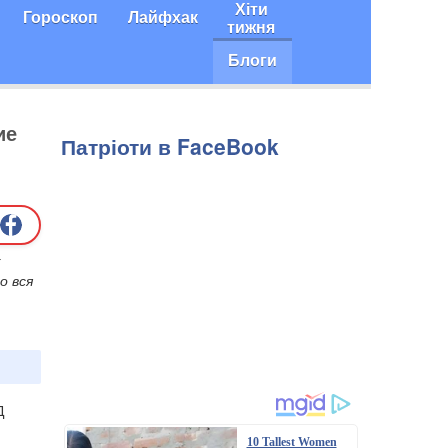
Хіти
Гороскоп
Лайфхак
тижня
Блоги
ие
Патріоти в FaceBook
к
о вся
Д
10 Tallest Women