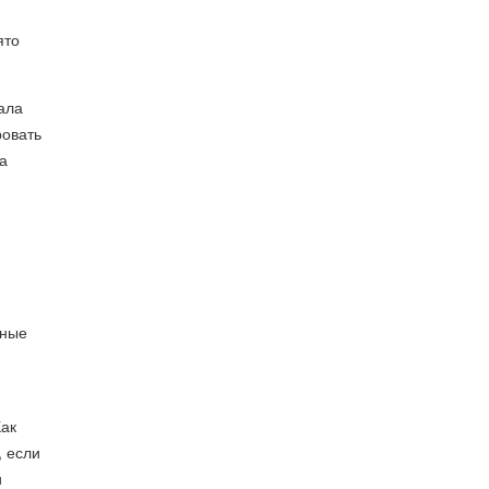
ято
ала
ровать
а
нные
Как
, если
и