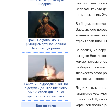
реалий. Зная о на
щедрими
железом, как это д
петь оды, в пику Жу
В общем, совковая 
Варшавского догово
военные планы, ис
Уроки Богдана. До 369-ї
строит свои планы 
річниці смерті засновника
Козацької держави
За последние пару 
выводов Навального
комментаторы опер
разбираются в том,
творчество этого р
как весьма вероятн
Ракетний підрозділ КНДР на
Люди Навального и
підступах до України: Чому
KN-23 стали для нашої
гигантское увеличе
країни небезпечнішими
принято в РФ, таки
кормилец погиб в р
Все по теме