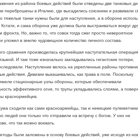
ажения из района боевых действий были отведены две танковых ди
ли переброшены в Италию, где высадились союзники и развивали с
о тяжелые танки нужны были для наступления, а в обороне исполь
 Кстати, и сама оборона уже должна была выстраиваться вокруг др
 фронта. Но, важно то, что совок тогда сжег просто невероятное
 и уложил в землю чудовищное количество личного состава.
того сражения производилась крупнейшая наступательная операци
язьмой. И там тоже изначально закладывались гигантские потери,
оследовали. Наступление велось на укрепленные районы противни
ые действия. Дивизии выкашивались, как трава в поле. Поскольку
 имели стационарные узлы обороны, которые обеспечивали
ость эффективного огня, то трупы укладывались слоями, а повер
ны краснормейцев.
 ума сходили как сами красноармейцы, так и немецкие пулеметчики
о людей они только что отправили на встречу с богом. У них не
ве, что так можно воевать.
етоды были заложены в основу боевых действий, уже исходя из но