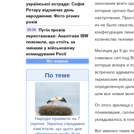
окончания всего ср
української естради: Софія
Ротару відзначає день
которые срочно бы
народження. Фото різних
наступление. Прост
років
их не было смысла.
Путін провів
09:06
конфигурации линии
перестановки: Аналітики ISW
количество техники
пояснили, що стоїть за
змінами у військовому
Месяцев до 9 до э
командуванні Росії
совковых сил под В
Всі новини
которые вскоре и п
встречало адекватн
По теме
германские войска
определенную дальн
шли все новые вол
От этого зрелища с
понимавшие, скольк
Народні прикмети на 7
укладывалось в голо
серпня. Українці спрадавна
пам'ятали, що цього дня
Вот именно такие м
обов'язково треба бути