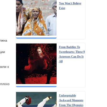
You Won't Believe
Exist
лжна
From Baddies To
ции
Sweethearts: These 9
Actresses Can Do It
All
пили к
еплохо
Unforgettable
Awkward Moments
From The Olympics