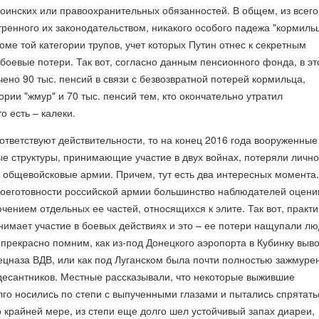
оинских или правоохранительных обязанностей. В общем, из всего
ренного их законодательством, никакого особого падежа "кормиль
оме той категории трупов, учет которых Путин отнес к секретным
боевые потери. Так вот, согласно данным пенсионного фонда, в эт
ено 90 тыс. пенсий в связи с безвозвратной потерей кормильца,
ории "жмур" и 70 тыс. пенсий тем, кто окончательно утратил
о есть – калеки.
ответствуют действительности, то на конец 2016 года вооруженные
е структуры, принимающие участие в двух войнах, потеряли лично
 общевойсковые армии. Причем, тут есть два интересных момента.
оеготовности российской армии большинство наблюдателей оцени
лючением отдельных ее частей, относящихся к элите. Так вот, практ
инимает участие в боевых действиях и это – ее потери нащупали л
прекрасно помним, как из-под Донецкого аэропорта в Кубинку выв
ецназа ВДВ, или как под Луганском была почти полностью зажмуре
десантников. Местные рассказывали, что некоторые выжившие
го носились по степи с выпученными глазами и пытались спрятать
о крайней мере, из степи еще долго шел устойчивый запах диареи,