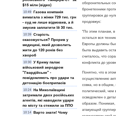
оборонительных со
$15 мілн (відео)
бронетехники проти
Газова компанія
10:49
группировок до нул
вимагала з жінки 729 тис. грн
продовжує:
- суд не лише відмовив, а й
змусив заплатити їй 30 тис.
"По этим планам, в
Старість
10:39
остаться вся техни
скасовується? Прорив у
Европы должны был
медицині, який дозволить
жити до 120 років без
была выдавить оста
хвороб
считалось, что сор
У Криму палає
конфликта до уров
10:30
військовий аеродром
Понятно, что в это
"Гвардійське" -
повідомляють про удари та
осуществлению акт
детонацію боєприпасів
совка, но в общем,
На Миколаївщині
10:24
политический, чем 
затримали двох російських
осведомлен о детал
агентів, які наводили удари
образом. Понимая, 
по місту та стежили за ППО
атакующей группир
Варто знати! Чому
10:14
количеством этой т