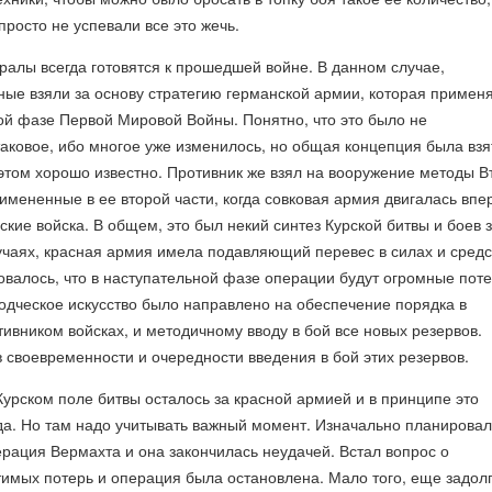
росто не успевали все это жечь.
ералы всегда готовятся к прошедшей войне. В данном случае,
ые взяли за основу стратегию германской армии, которая примен
ой фазе Первой Мировой Войны. Понятно, что это было не
таковое, ибо многое уже изменилось, но общая концепция была взя
 этом хорошо известно. Противник же взял на вооружение методы В
мененные в ее второй части, когда совковая армия двигалась впе
ские войска. В общем, это был некий синтез Курской битвы и боев 
учаях, красная армия имела подавляющий перевес в силах и средс
валось, что в наступательной фазе операции будут огромные поте
одческое искусство было направлено на обеспечение порядка в
вником войсках, и методичному вводу в бой все новых резервов.
в своевременности и очередности введения в бой этих резервов.
Курском поле битвы осталось за красной армией и в принципе это
да. Но там надо учитывать важный момент. Изначально планирова
рация Вермахта и она закончилась неудачей. Встал вопрос о
имых потерь и операция была остановлена. Мало того, еще задолг