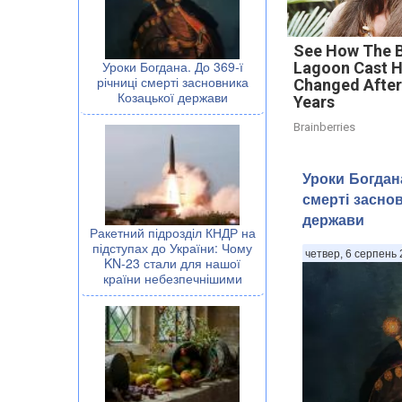
See How The 
Уроки Богдана. До 369-ї
Lagoon Cast 
річниці смерті засновника
Changed After
Козацької держави
Years
Brainberries
Уроки Богдана
смерті засно
держави
Ракетний підрозділ КНДР на
підступах до України: Чому
четвер, 6 серпень 
KN-23 стали для нашої
країни небезпечнішими