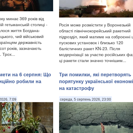
ку минає 369 років від
ій гетьманській столиці -
Росія може розмістити у Воронезькій
алося життя Богдана-
області північнокорейський ракетний
цького, чий військовий
підрозділ, який матиме на озброєнні 
українцям державність
пускових установок і близько 120
сот років, зазначають
балістичних ракет KN-23. Після
 Трох...
модернізації за участю російських фах
ці ракети стали значно точнішим...
мети на 6 серпня: Що
Три помилки, які перетворять
диційно робили на
порятунку української економ
на катастрофу
2026, 7:09
середа, 5 серпень 2026, 23:00