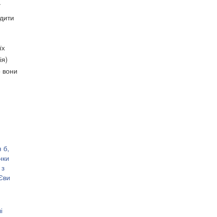
ї
одити
їх
ія)
о вони
 б,
нки
 з
Єви
і