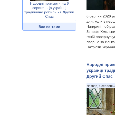
Народні прикмети на 6
серпня: Що українці
традиційно робили на Другий
6 серпня 2026 ро
Спас
дня, коли в перш
Чигирині - обірв
Все по теме
Зиновія Хмельни
геній повернув 
вперше за кілька
Патріоти України.
Народні прик
українці тра
Другий Спас
четвер, 6 серпень 