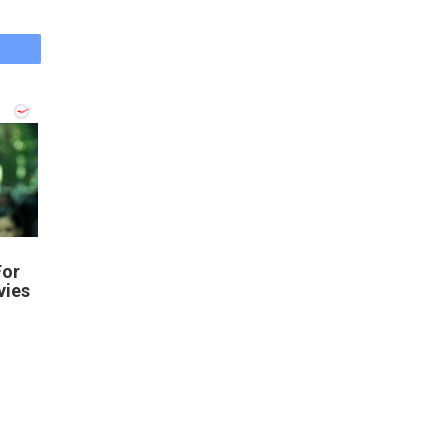
ймає
For
vies