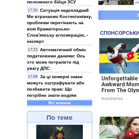
полоненого бійця ЗСУ
п
т
Ситуація надскладна6
17:30
Донецький
Ми втрачаємо Костянтинівку,
проблеми перетікають на
всю Краматорсько-
СПОНСОРСЬКИ
Слов'янську агломерацію, -
експерт
Автоматичний обмін
17:23
податковими даними: Ось
хто може потрапити під
увагу ДПС
За ці номерні знаки
17:09
Unforgettable
можуть оштрафувати або
Awkward Mom
позбавити прав: Що
From The Oly
потрібно знати водіям
Brainberries
Всі новини
По теме