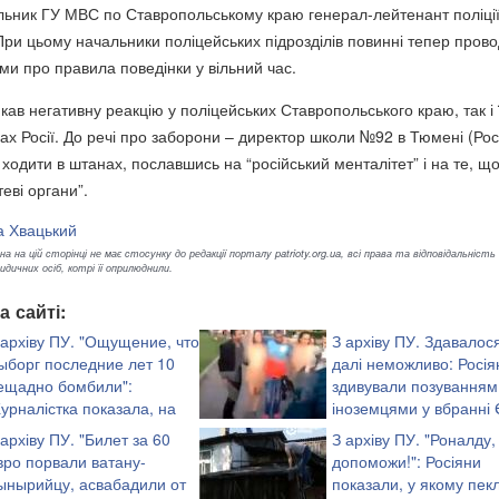
льник ГУ МВС по Ставропольському краю генерал-лейтенант поліці
ри цьому начальники поліцейських підрозділів повинні тепер пров
лими про правила поведінки у вільний час.
ав негативну реакцію у поліцейських Ставропольського краю, так і 
нах Росії. До речі про заборони – директор школи №92 в Тюмені (Рос
ходити в штанах, пославшись на “російський менталітет” і на те, щ
еві органи”.
а Хвацький
а на цій сторінці не має стосунку до редакції порталу patrioty.org.ua, всі права та відповідальність
ичних осіб, котрі її оприлюднили.
а сайті:
 архіву ПУ. "Ощущение, что
З архіву ПУ. Здавалося
ыборг последние лет 10
далі неможливо: Росія
ещадно бомбили":
здивували позуванням
урналістка показала, на
іноземцями у вбранні 
о Росія перетворила
(відео 16+)
 архіву ПУ. "Билет за 60
З архіву ПУ. "Роналду,
)
вро порвали ватану-
допоможи!": Росіяни
ынырийцу, асвабадили от
показали, у якому пекл