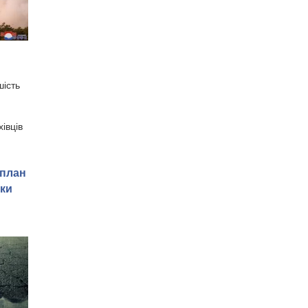
шість
івців
 план
іки