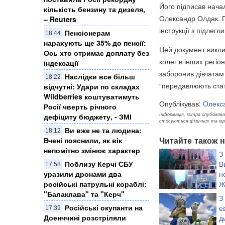
Його підписав нача
кількість бензину та дизеля,
Олександр Олдак. П
– Reuters
інструкції з підлег
Пенсіонерам
18:44
нарахують ще 35% до пенсії:
Цей документ виклик
Ось хто отримає доплату без
колег в інших регіо
індексації
заборонив дівчатам 
Наслідки все більш
18:22
“передавлюють стат
відчутні: Удари по складах
Wildberries коштуватимуть
Опублікував:
Олекс
Росії чверть річного
Інформація, котра опублікован
дефіциту бюджету, - ЗМІ
стосуються фізичних та юрид
Ви вже не та людина:
18:12
Читайте також н
Вчені пояснили, як вік
непомітно змінює характер
З
Поблизу Керчі СБУ
В
17:58
уразили дронами два
н
російські патрульні кораблі:
Ж
"Балаклава" та "Керч"
щ
З
фінське місто (фото
Російські окупанти на
е
17:39
Доенччині розстріляли
д