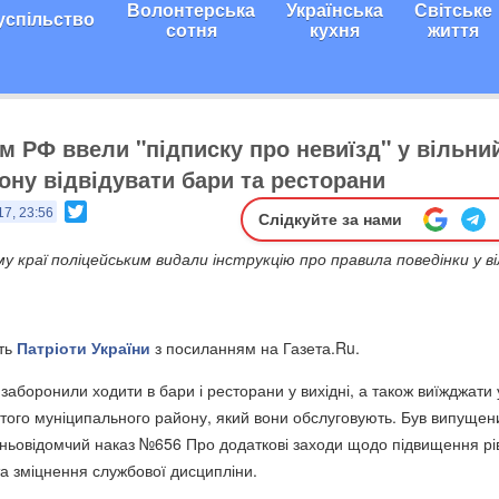
Волонтерська
Українська
Світське
успільство
сотня
кухня
життя
м РФ ввели "підписку про невиїзд" у вільни
ону відвідувати бари та ресторани
Twitter
17, 23:56
Слідкуйте за нами
 краї поліцейським видали інструкцію про правила поведінки у в
ть
Патріоти України
з посиланням на Газета.Ru.
аборонили ходити в бари і ресторани у вихідні, а також виїжджати 
і того муніципального району, який вони обслуговують. Був випущен
шньовідомчий наказ №656 Про додаткові заходи щодо підвищення рі
та зміцнення службової дисципліни.