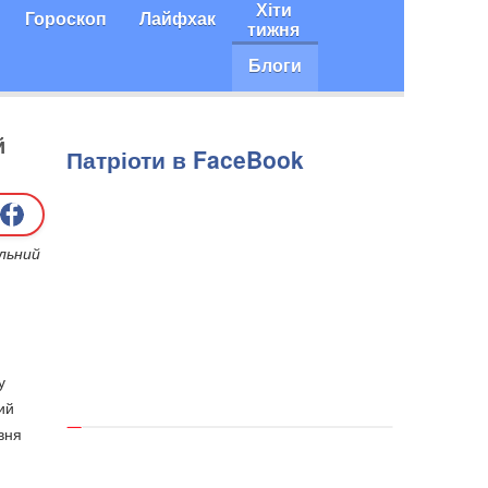
Хіти
Гороскоп
Лайфхак
тижня
Блоги
й
Патріоти в FaceBook
ільний
у
ий
вня