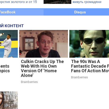
ерстня золотого и от 15
живуть громадяни
ыщов фублев", - Фашик
"наддержави", що при
ЧС-2018 (відео)
FaceBook
Disqus
Й КОНТЕНТ
Culkin Cracks Up The
The 90s Was A
ents
Web With His Own
Fantastic Decade 
mpics
Version Of ‘Home
Fans Of Action Mo
Alone’
Brainberries
Brainberries