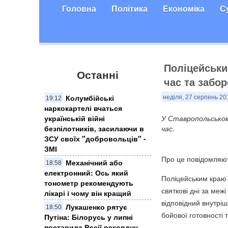
Головна
Політика
Економіка
С
Поліцейськи
Останні
час та забор
Колумбійські
неділя, 27 серпень 20
19:12
наркокартелі вчаться
українській війні
У Ставропольському
безпілотників, засилаючи в
час.
ЗСУ своїх "добровольців" -
ЗМІ
Про це повідомляю
Механічний або
18:58
електронний: Ось який
Поліцейським краю з
тонометр рекомендують
святкові дні за меж
лікарі і чому він кращий
відповідний внутрі
Лукашенко рятує
18:50
бойової готовності 
Путіна: Білорусь у липні
поставила Росії рекордну