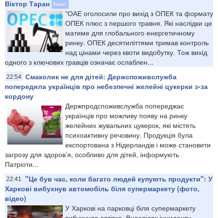
Віктор Таран
Блог
"ОАЕ оголосили про вихід з ОПЕК та формату
ОПЕК плюс з першого травня. Які наслідки це
матиме для глобального енергетичному
ринку. ОПЕК десятиліттями тримав контроль
над цінами через квоти видобутку. Тож вихід
одного з ключових гравців означає ослаблен...
Смаколик не для дітей: Держспоживслужба
22:54
попередила українців про небезпечні желейні цукерки з-за
кордону
Держпродспоживслужба попереджає
українців про можливу появу на ринку
желейних жувальних цукерок, які містять
психоактивну речовину. Продукція була
експортована з Нідерландів і може становити
загрозу для здоров’я, особливо для дітей, інформують
Патріоти...
"Це був час, коли багато людей купують продукти": У
22:41
Харкові вибухнув автомобіль біля супермаркету (фото,
відео)
У Харкові на парковці біля супермаркету
вибухнула автівка. Внаслідок інциденту