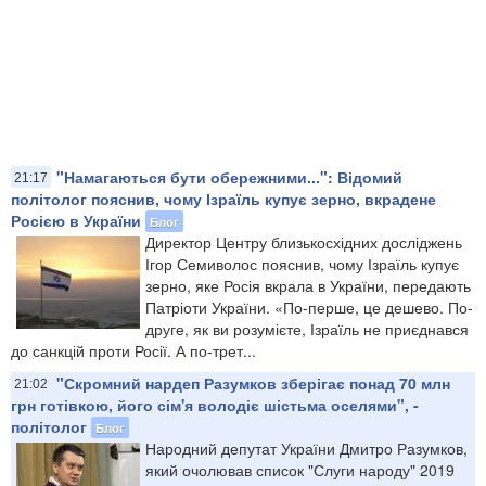
"Намагаються бути обережними...": Відомий
21:17
політолог пояснив, чому Ізраїль купує зерно, вкрадене
Росією в України
Блог
Директор Центру близькосхідних досліджень
Ігор Семиволос пояснив, чому Ізраїль купує
зерно, яке Росія вкрала в України, передають
Патріоти України. «По-перше, це дешево. По-
друге, як ви розумієте, Ізраїль не приєднався
до санкцій проти Росії. А по-трет...
"Скромний нардеп Разумков зберігає понад 70 млн
21:02
грн готівкою, його сім'я володіє шістьма оселями", -
політолог
Блог
Народний депутат України Дмитро Разумков,
який очолював список "Слуги народу" 2019