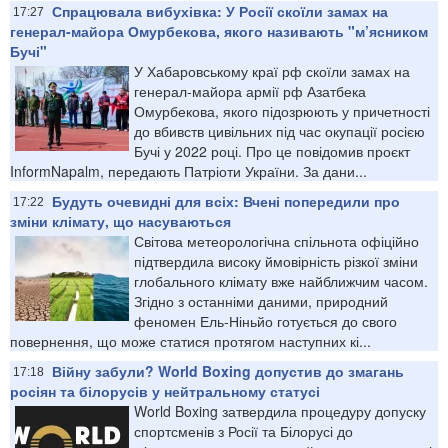
Спрацювала вибухівка: У Росії скоїли замах на
17:27
генерал-майора Омурбекова, якого називають "м’ясником
Бучі"
У Хабаровському краї рф скоїли замах на
генерал-майора армії рф Азатбека
Омурбекова, якого підозрюють у причетності
до вбивств цивільних під час окупації росією
Бучі у 2022 році. Про це повідомив проєкт
InformNapalm, передають Патріоти України. За дани...
Будуть очевидні для всіх: Вчені попередили про
17:22
зміни клімату, що насуваються
Світова метеорологічна спільнота офіційно
підтвердила високу ймовірність різкої зміни
глобального клімату вже найближчим часом.
Згідно з останніми даними, природний
феномен Ель-Ніньйо готується до свого
повернення, що може статися протягом наступних кі...
Війну забули? World Boxing допустив до змагань
17:18
росіян та білорусів у нейтральному статусі
World Boxing затвердила процедуру допуску
спортсменів з Росії та Білорусі до