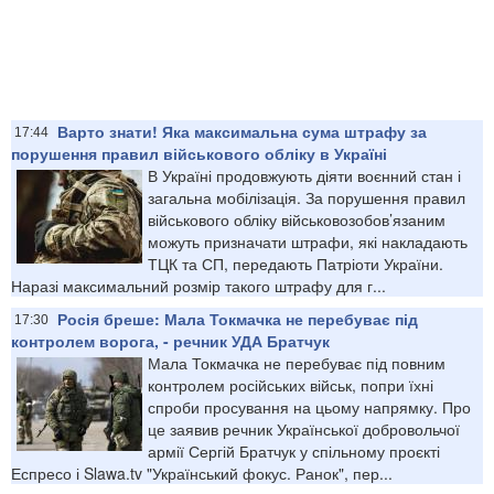
Варто знати! Яка максимальна сума штрафу за
17:44
порушення правил військового обліку в Україні
В Україні продовжують діяти воєнний стан і
загальна мобілізація. За порушення правил
військового обліку військовозобов’язаним
можуть призначати штрафи, які накладають
ТЦК та СП, передають Патріоти України.
Наразі максимальний розмір такого штрафу для г...
Росія бреше: Мала Токмачка не перебуває під
17:30
контролем ворога, - речник УДА Братчук
Мала Токмачка не перебуває під повним
контролем російських військ, попри їхні
спроби просування на цьому напрямку. Про
це заявив речник Української добровольчої
армії Сергій Братчук у спільному проєкті
Еспресо і Slawa.tv "Український фокус. Ранок", пер...