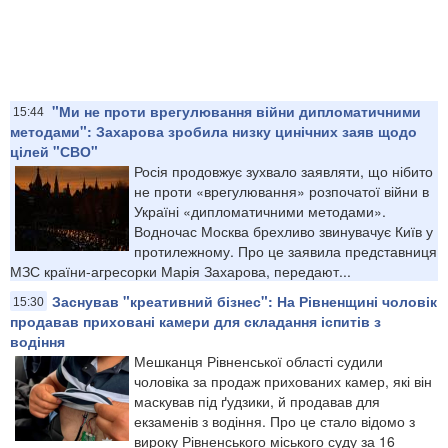
"Ми не проти врегулювання війни дипломатичними
15:44
методами": Захарова зробила низку цинічних заяв щодо
цілей "СВО"
Росія продовжує зухвало заявляти, що нібито
не проти «врегулювання» розпочатої війни в
Україні «дипломатичними методами».
Водночас Москва брехливо звинувачує Київ у
протилежному. Про це заявила представниця
МЗС країни-агресорки Марія Захарова, передают...
Заснував "креативний бізнес": На Рівненщині чоловік
15:30
продавав приховані камери для складання іспитів з
водіння
Мешканця Рівненської області судили
чоловіка за продаж прихованих камер, які він
маскував під ґудзики, й продавав для
екзаменів з водіння. Про це стало відомо з
вироку Рівненського міського суду за 16