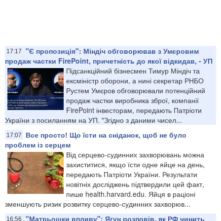
"Є пропозиція": Міндіч обговорював з Умєровим
17:17
продаж частки FirePoint, причетність до якої відкидав, - УП
Підсанкційний бізнесмен Тимур Міндіч та
ексміністр оборони, а нині секретар РНБО
Рустем Умєров обговорювали потенційний
продаж частки виробника зброї, компанії
FirePoint інвесторам, передають Патріоти
України з посиланням на УП. "Згідно з даними чисел...
Все просто! Що їсти на сніданок, щоб не було
17:07
проблем із серцем
Від серцево-судинних захворювань можна
захиститися, якщо їсти одне яйце на день,
передають Патріоти України. Результати
новітніх досліджень підтвердили цей факт,
пише health.harvard.edu. Яйця в раціоні
зменшують ризик розвитку серцево-судинних захворюв...
"Матрьошки впливу": Ягун розповів, як РФ чинить
16:56