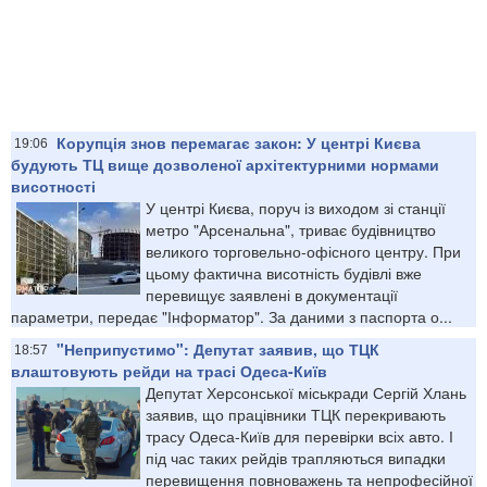
Корупція знов перемагає закон: У центрі Києва
19:06
будують ТЦ вище дозволеної архітектурними нормами
висотності
У центрі Києва, поруч із виходом зі станції
метро "Арсенальна", триває будівництво
великого торговельно-офісного центру. При
цьому фактична висотність будівлі вже
перевищує заявлені в документації
параметри, передає "Інформатор". За даними з паспорта о...
"Неприпустимо": Депутат заявив, що ТЦК
18:57
влаштовують рейди на трасі Одеса-Київ
Депутат Херсонської міськради Сергій Хлань
заявив, що працівники ТЦК перекривають
трасу Одеса-Київ для перевірки всіх авто. І
під час таких рейдів трапляються випадки
перевищення повноважень та непрофесійної