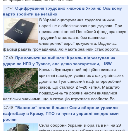
Оцифрування трудових книжок в Україні: Ось кому
17:57
варто зробити це негайно
В Україні оцифрування трудової книжки
наразі не є обов’язковою процедурою. При
призначенні пенсії Пенсійний фонд враховує
трудовий стаж навіть без наявності
електронної версії документа. Водночас
фахівці радять громадянам, які мають значний стаж роботи...
Промовчати не вийшло: Кремль відреагував на
17:49
удари по НПЗ у Туапсе, але дещо засекретили, - ІSW
Кремль був змушений офіційно визнати
критичні наслідки успішних атак українських
дронів на Туапсинський нафтопереробний
завод, що сталися 27–28 квітня. Масштаб
пошкоджень та розлив нафти виявилися
настільки значними, що в ситуацію втрутився особисто Во...
"Бавовни" стало більше: Сили оборони уразили
17:49
нафтобазу в Криму, ППО та пункти управління дронами
росіян
Сили оборони України вчора та в ніч на 29
квітня уразили низку об’єктів російської армії,