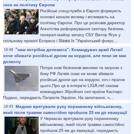
тиск на політику Європи
Російські спецслужби в Європі формують
основні канали впливу і впливають на
політику Європи. Про це розповів директор
Агентства реформування сектору безпеки,
генерал-майор запасу СБУ Віктор Ягун у
спільному проєкті Еспресо і Slawa.tv "Український фокус...
"нам потрібна допомога": Командувач армії Латвії
16:48
хоче збивати російські дрони на кордоні, але поки не має
дозволу
Попри нові безпекові виклики та загрози з
боку РФ Латвія поки не може збивати
російські дрони ще на кордоні, хоч і прагне
цього.Про це в інтерв’ю LIGA.net сказав
командувач Збройних сил країни Каспарс
Пуданс, передають Патріоти України. На запитання, ч...
Медики врятували руку пораненому військовому,
16:43
який після травми самостійно пройшов 25 км до евакуації
У Черкасах врятували руку пораненому
військовому, який після травми самостійно
пройшов 25 км до евакуації, передають