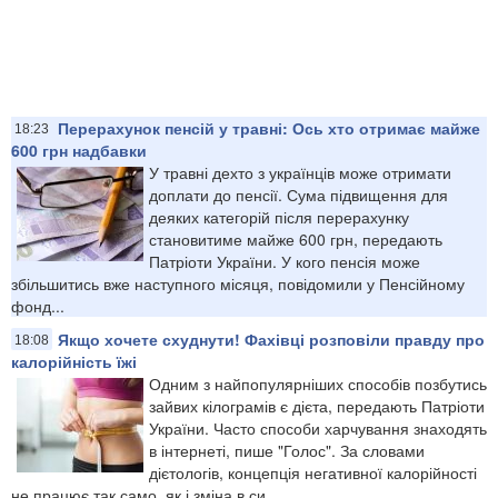
Перерахунок пенсій у травні: Ось хто отримає майже
18:23
600 грн надбавки
У травні дехто з українців може отримати
доплати до пенсії. Сума підвищення для
деяких категорій після перерахунку
становитиме майже 600 грн, передають
Патріоти України. У кого пенсія може
збільшитись вже наступного місяця, повідомили у Пенсійному
фонд...
Якщо хочете схуднути! Фахівці розповіли правду про
18:08
калорійність їжі
Одним з найпопулярніших способів позбутись
зайвих кілограмів є дієта, передають Патріоти
України. Часто способи харчування знаходять
в інтернеті, пише "Голос". За словами
дієтологів, концепція негативної калорійності
не працює так само, як і зміна в си...