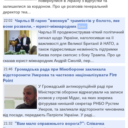
повернулися в Україну з відпустки та
залишилися за кордоном. Про це розповів генеральний
директор теа...
Чарльз III гарно "вмокнув" трампістів у болото, яке
22:02
вони розвели, - юрист-міжнародник
Блог
Чарльз III продемонстрував чіткий політичний
сигнал щодо України, наголосивши на її
важливості для Великої Британії й НАТО, а
також підкресливши незмінність підтримки
Києва попри скепсис з боку Трампа. Про це
сказав юрист-міжнародник Андрій Смолій, пер...
Громадська рада при Міноборони закликала
21:46
відсторонити Умєрова та частково націоналізувати Fire
Point
У Громадській антикорупційній раді при
Міністерстві оборони відреагували на записи
розмов у справі Мідас, на яких зокрема
фігурував нинішній секретар РНБО Рустем
Умєров, та закликали відсторонити чиновника
від посади, передають Патріоти України. У раді...
"Вам мало справжнього ворога?": Співачка
21:32