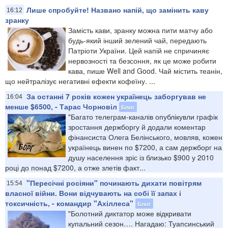
Лише спробуйте! Названо напій, що замінить каву
16:12
зранку
Замість кави, зранку можна пити матчу або
будь-який інший зелений чай, передають
Патріоти України. Цей напій не спричиняє
нервозності та безсоння, як це може робити
кава, пише Well and Good. Чай містить теанін,
що нейтралізує негативні ефекти кофеїну. ...
За останні 7 років кожен українець заборгував не
16:04
менше $6500, - Тарас Чорновіл
Блог
"Багато телеграм-каналів опублікувли графік
зростання держборгу й додали коментар
фінансиста Олега Белінського, мовляв, кожен
українець винен по $7200, а сам держборг на
душу населення зріс із близько $900 у 2010
році до понад $7200, а отже злетів факт...
"Пересічні росіяни" починають дихати повітрям
15:54
власної війни. Вони відчувають на собі її запах і
токсичність, - командир "Ахіллеса"
Блог
"Болотний диктатор може відкривати
купальний сезон…. Нагадаю: Туапсинський