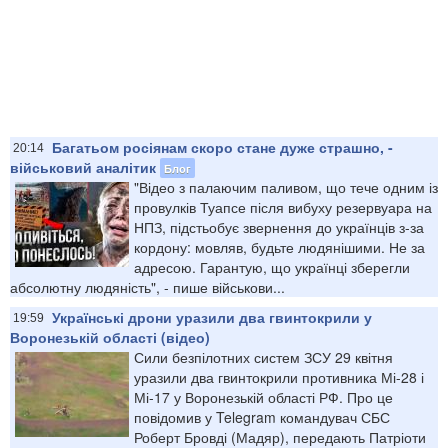
Багатьом росіянам скоро стане дуже страшно, -
20:14
військовий аналітик
Блог
"Відео з палаючим паливом, що тече одним із
провулків Туапсе після вибуху резервуара на
НПЗ, підстьобує звернення до українців з-за
кордону: мовляв, будьте людянішими. Не за
адресою. Гарантую, що українці зберегли
абсолютну людяність", - пише військови...
Українські дрони уразили два гвинтокрили у
19:59
Воронезькій області (відео)
Сили безпілотних систем ЗСУ 29 квітня
уразили два гвинтокрили противника Мі-28 і
Мі-17 у Воронезькій області РФ. Про це
повідомив у Telegram командувач СБС
Роберт Бровді (Мадяр), передають Патріоти