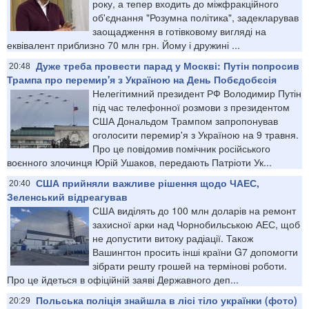
року, а тепер входить до міжфракційного
об'єднання "Розумна політика", задекларував
заощадження в готівковому вигляді на
еквівалент приблизно 70 млн грн. Йому і дружині ...
Дуже треба провести парад у Москві: Путін попросив
20:48
Трампа про перемир'я з Україною на День Побєдобєсія
Нелегітимний президент РФ Володимир Путін
під час телефонної розмови з президентом
США Дональдом Трампом запропонував
оголосити перемир'я з Україною на 9 травня.
Про це повідомив помічник російського
воєнного злочинця Юрій Ушаков, передають Патріоти Ук...
США прийняли важливе рішення щодо ЧАЕС,
20:40
Зеленський відреагував
США виділять до 100 млн доларів на ремонт
захисної арки над Чорнобильською АЕС, щоб
не допустити витоку радіації. Також
Вашингтон просить інші країни G7 допомогти
зібрати решту грошей на термінові роботи.
Про це йдеться в офіційній заяві Державного деп...
Польська поліція знайшла в лісі тіло українки (фото)
20:29