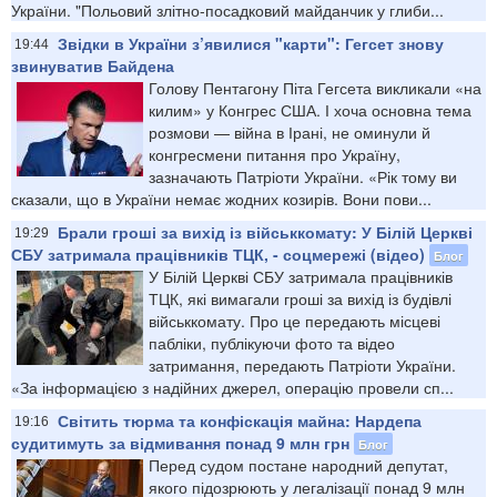
України. "Польовий злітно-посадковий майданчик у глиби...
Звідки в України з’явилися "карти": Гегсет знову
19:44
звинуватив Байдена
Голову Пентагону Піта Гегсета викликали «на
килим» у Конгрес США. І хоча основна тема
розмови — війна в Ірані, не оминули й
конгресмени питання про Україну,
зазначають Патріоти України. «Рік тому ви
сказали, що в України немає жодних козирів. Вони пови...
Брали гроші за вихід із військкомату: У Білій Церкві
19:29
СБУ затримала працівників ТЦК, - соцмережі (відео)
Блог
У Білій Церкві СБУ затримала працівників
ТЦК, які вимагали гроші за вихід із будівлі
військкомату. Про це передають місцеві
пабліки, публікуючи фото та відео
затримання, передають Патріоти України.
«За інформацією з надійних джерел, операцію провели сп...
Світить тюрма та конфіскація майна: Нардепа
19:16
судитимуть за відмивання понад 9 млн грн
Блог
Перед судом постане народний депутат,
якого підозрюють у легалізації понад 9 млн