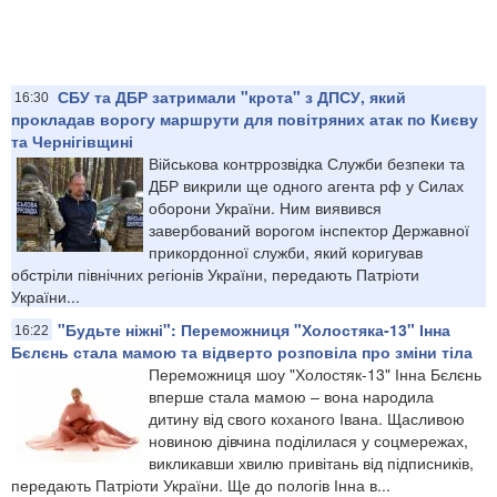
СБУ та ДБР затримали "крота" з ДПСУ, який
16:30
прокладав ворогу маршрути для повітряних атак по Києву
та Чернігівщині
Військова контррозвідка Служби безпеки та
ДБР викрили ще одного агента рф у Силах
оборони України. Ним виявився
завербований ворогом інспектор Державної
прикордонної служби, який коригував
обстріли північних регіонів України, передають Патріоти
України...
"Будьте ніжні": Переможниця "Холостяка-13" Інна
16:22
Бєлєнь стала мамою та відверто розповіла про зміни тіла
Переможниця шоу "Холостяк-13" Інна Бєлєнь
вперше стала мамою – вона народила
дитину від свого коханого Івана. Щасливою
новиною дівчина поділилася у соцмережах,
викликавши хвилю привітань від підписників,
передають Патріоти України. Ще до пологів Інна в...