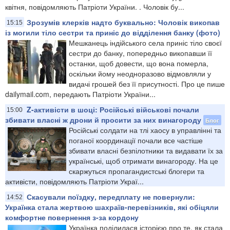
квітня, повідомляють Патріоти України. . Чоловік бу...
Зрозумів клерків надто буквально: Чоловік викопав
15:15
із могили тіло сестри та приніс до відділення банку (фото)
Мешканець індійського села приніс тіло своєї
сестри до банку, попередньо викопавши її
останки, щоб довести, що вона померла,
оскільки йому неодноразово відмовляли у
видачі грошей без її присутності. Про це пише
dailymail.com, передають Патріоти України...
Z-активісти в шоці: Російські військові почали
15:00
збивати власні ж дрони й просити за них винагороду
Блог
Російські солдати на тлі хаосу в управлінні та
поганої координації почали все частіше
збивати власні безпілотники та видавати їх за
українські, щоб отримати винагороду. На це
скаржуться пропагандистські блогери та
активісти, повідомляють Патріоти Украї...
Скасували поїздку, передплату не повернули:
14:52
Українка стала жертвою шахраїв-перевізників, які обіцяли
комфортне повернення з-за кордону
Українка поділилася історією про те, як стала