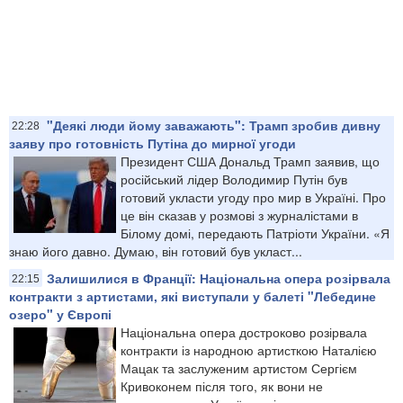
"Деякі люди йому заважають": Трамп зробив дивну
22:28
заяву про готовність Путіна до мирної угоди
Президент США Дональд Трамп заявив, що
російський лідер Володимир Путін був
готовий укласти угоду про мир в Україні. Про
це він сказав у розмові з журналістами в
Білому домі, передають Патріоти України. «Я
знаю його давно. Думаю, він готовий був укласт...
Залишилися в Франції: Національна опера розірвала
22:15
контракти з артистами, які виступали у балеті "Лебедине
озеро" у Європі
Національна опера достроково розірвала
контракти із народною артисткою Наталією
Мацак та заслуженим артистом Сергієм
Кривоконем після того, як вони не