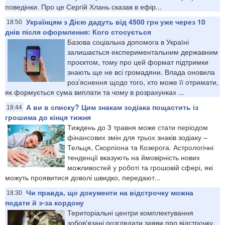
поведінки. Про це Сергій Хлань сказав в ефір...
Українцям з Дією дадуть від 4500 грн уже через 10
18:50
днів після оформлення: Кого стосується
Базова соціальна допомога в Україні
залишається експериментальним державним
проєктом, тому про цей формат підтримки
знають ще не всі громадяни. Влада оновила
роз’яснення щодо того, хто може її отримати,
як формується сума виплати та чому в розрахунках ...
А ви в списку? Цим знакам зодіака пощастить із
18:44
грошима до кінця тижня
Тиждень до 3 травня може стати періодом
фінансових змін для трьох знаків зодіаку –
Тельця, Скорпіона та Козерога. Астрологічні
тенденції вказують на ймовірність нових
можливостей у роботі та грошовій сфері, які
можуть проявитися доволі швидко, передают...
Чи правда, що документи на відстрочку можна
18:30
подати й з-за кордону
Територіальні центри комплектування
зобов'язані розглядати заяви про відстрочку,