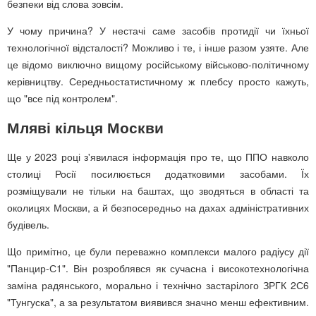
безпеки від слова зовсім.
У чому причина? У нестачі саме засобів протидії чи їхньої
технологічної відсталості? Можливо і те, і інше разом узяте. Але
це відомо виключно вищому російському військово-політичному
керівництву. Середньостатистичному ж плебсу просто кажуть,
що "все під контролем".
Мляві кільця Москви
Ще у 2023 році з'явилася інформація про те, що ППО навколо
столиці Росії посилюється додатковими засобами. Їх
розміщували не тільки на баштах, що зводяться в області та
околицях Москви, а й безпосередньо на дахах адміністративних
будівель.
Що примітно, це були переважно комплекси малого радіусу дії
"Панцир-С1". Він розроблявся як сучасна і високотехнологічна
заміна радянського, морально і технічно застарілого ЗРГК 2С6
"Тунгуска", а за результатом виявився значно менш ефективним.