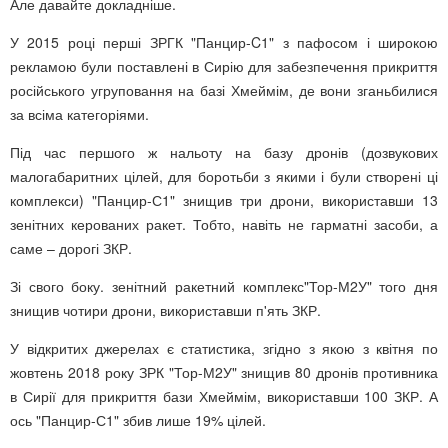
Але давайте докладніше.
У 2015 році перші ЗРГК "Панцир-C1" з пафосом і широкою
рекламою були поставлені в Сирію для забезпечення прикриття
російського угруповання на базі Хмеймім, де вони зганьбилися
за всіма категоріями.
Під час першого ж нальоту на базу дронів (дозвукових
малогабаритних цілей, для боротьби з якими і були створені ці
комплекси) "Панцир-С1" знищив три дрони, використавши 13
зенітних керованих ракет. Тобто, навіть не гарматні засоби, а
саме – дорогі ЗКР.
Зі свого боку. зенітний ракетний комплекс"Тор-М2У" того дня
знищив чотири дрони, використавши п'ять ЗКР.
У відкритих джерелах є статистика, згідно з якою з квітня по
жовтень 2018 року ЗРК "Тор-М2У" знищив 80 дронів противника
в Сирії для прикриття бази Хмеймім, використавши 100 ЗКР. А
ось "Панцир-С1" збив лише 19% цілей.