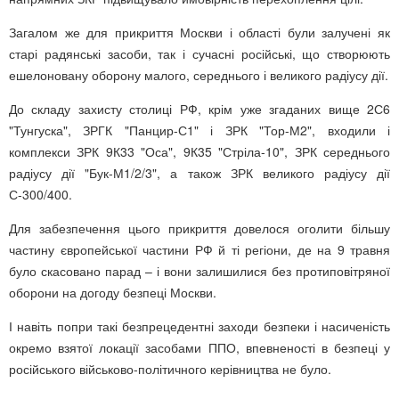
Загалом же для прикриття Москви і області були залучені як
старі радянські засоби, так і сучасні російські, що створюють
ешелоновану оборону малого, середнього і великого радіусу дії.
До складу захисту столиці РФ, крім уже згаданих вище 2С6
"Тунгуска", ЗРГК "Панцир-С1" і ЗРК "Тор-М2", входили і
комплекси ЗРК 9К33 "Оса", 9К35 "Стріла-10", ЗРК середнього
радіусу дії "Бук-М1/2/3", а також ЗРК великого радіусу дії
С-300/400.
Для забезпечення цього прикриття довелося оголити більшу
частину європейської частини РФ й ті регіони, де на 9 травня
було скасовано парад – і вони залишилися без протиповітряної
оборони на догоду безпеці Москви.
І навіть попри такі безпрецедентні заходи безпеки і насиченість
окремо взятої локації засобами ППО, впевненості в безпеці у
російського військово-політичного керівництва не було.