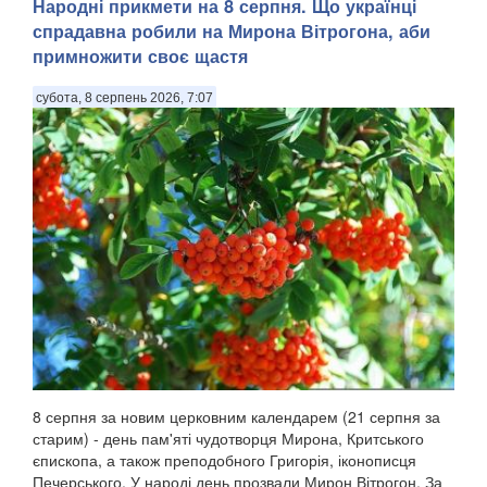
Народні прикмети на 8 серпня. Що українці
спрадавна робили на Мирона Вітрогона, аби
примножити своє щастя
субота, 8 серпень 2026, 7:07
8 серпня за новим церковним календарем (21 серпня за
старим) - день пам'яті чудотворця Мирона, Критського
єпископа, а також преподобного Григорія, іконописця
Печерського. У народі день прозвали Мирон Вітрогон. За