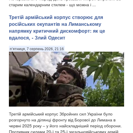
старим календарним стилем - що можна і ...
Третій армійський корпус створює для
російських окупантів на Лиманському
напрямку критичний дискомфорт: як це
вдалося, - Злий Одесит
п’ятниця, 7 серпень 2026, 21:16
Третій армійський корпус Збройних сил України було
розгорнуто на ділянці фронту від Борової до Лимана в
червні 2025 року – у його найскладніший період оборони.
Противник силами 20-ї та 25-ї загальновійськових армій