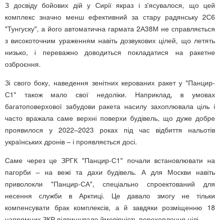
З досвіду бойових дій у Сирії якраз і з'ясувалося, що цей
комплекс значно менш ефективний за стару радянську 2С6
"Тунгуску", а його автоматична гармата 2А38М не справляється
з високоточним ураженням навіть дозвукових цілей, що летять
низько, і переважно доводиться покладатися на ракетне
озброєння.
Зі свого боку, наведення зенітних керованих ракет у "Панцир-
С1" також мало свої недоліки. Наприклад, в умовах
багатоповерхової забудови ракета насилу захоплювала ціль і
часто вражала саме верхні поверхи будівель, що дуже добре
проявилося у 2022–2023 роках під час відбиття нальотів
українських дронів – і проявляється досі.
Саме через це ЗРГК "Панцир-С1" почали встановлювати на
пагорби – на вежі та дахи будівель. А для Москви навіть
приволокли "Панцир-СА", спеціально спроектований для
несення служби в Арктиці. Це давало змогу не тільки
компенсувати брак комплексів, а й завдяки розміщенню 18
напрямних ЗКР підвищувало ймовірність перехоплення цілі.