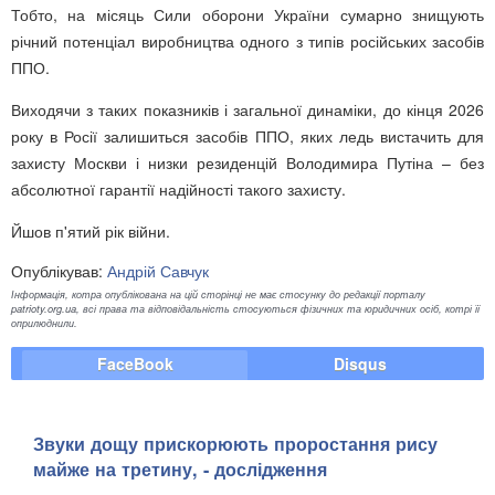
Тобто, на місяць Сили оборони України сумарно знищують
річний потенціал виробництва одного з типів російських засобів
ППО.
Виходячи з таких показників і загальної динаміки, до кінця 2026
року в Росії залишиться засобів ППО, яких ледь вистачить для
захисту Москви і низки резиденцій Володимира Путіна – без
абсолютної гарантії надійності такого захисту.
Йшов п'ятий рік війни.
Опублікував:
Андрій Савчук
Інформація, котра опублікована на цій сторінці не має стосунку до редакції порталу
patrioty.org.ua, всі права та відповідальність стосуються фізичних та юридичних осіб, котрі її
оприлюднили.
FaceBook
Disqus
Звуки дощу прискорюють проростання рису
майже на третину, - дослідження