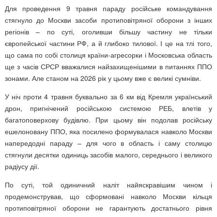
Для проведення 9 травня параду російське командування
стягнуло до Москви засоби протиповітряної оборони з інших
регіонів – по суті, оголивши більшу частину не тільки
європейської частини РФ, а й глибоко тилової. І це на тлі того,
що сама по собі столиця країни-агресорки і Московська область
ще з часів СРСР вважалися найзахищенішими в питаннях ППО
зонами. Але станом на 2026 рік у цьому вже є великі сумніви.
У ніч проти 4 травня буквально за 6 км від Кремля український
дрон, пригнічений російською системою РЕБ, влетів у
багатоповерхову будівлю. При цьому він подолав російську
ешелоновану ППО, яка посилено формувалася навколо Москви
напередодні параду – для чого в область і саму столицю
стягнули десятки одиниць засобів малого, середнього і великого
радіусу дії.
По суті, той одиничний наліт найяскравішим чином і
продемонстрував, що сформовані навколо Москви кільця
протиповітряної оборони не гарантують достатнього рівня