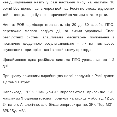
невідшкодування навіть у разі настання миру на наступні 10
років! Все вірно, навіть через цей час Росія не зможе відновити
той потенціал, що був нею втрачений за чотири з гаком роки.
Нині ж РОВ щомісяця втрачають від 20 до 30 засобів ППО,
переважно малого радіусу дії, за якими українські Сили
безпілотних систем влаштували масштабне полювання з
практично щоденною результативністю – як на тимчасово
окупованих територіях, так і в російському прикордонні.
Щонайменше одна російська система ППО уражається за 1-2
дні.
При цьому показники виробництва нової продукції в Росії далекі
від темпів втрат.
Наприклад, ЗРГК "Панцир-С1" виробляються приблизно 1-2,
максимум 3 одиниці готової продукції на місяць – або від 12 до
24 на рік. Аналогічно, але більш енерговитратно, ЗРК "Тор-М2" і
ЗРК "Бук-М3".