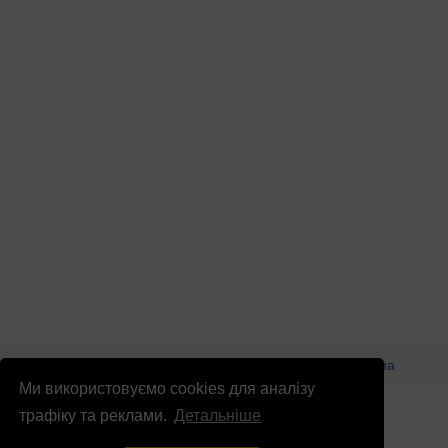
© Патріоти України 2026
Правова інформація
Реклама
Ми використовуємо cookies для аналізу
info
@
patrioty.org.ua
трафіку та реклами.
Детальніше