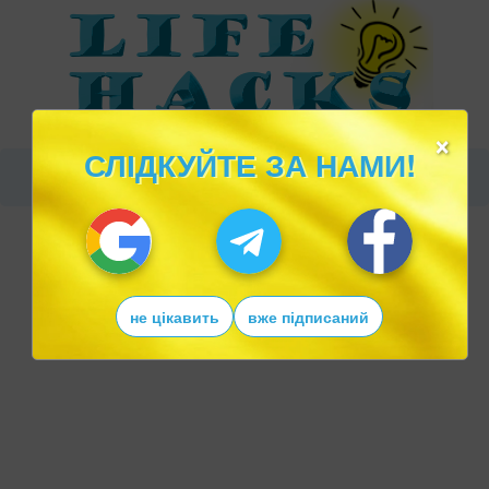
×
СЛІДКУЙТЕ ЗА НАМИ!
не цікавить
вже підписаний