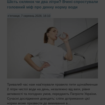
Шість склянок чи два літри? Вчені спростували
звинувачуючи в цьому брак вітамінів або погану якість
головний міф про денну норму води
гель-лаку. Проте причиною часто є побутова хімія,
передають Патріоти України. Миття посуду чи прибирання
з використанням агресивних мийних за...
п’ятниця, 7 серпень 2026, 16:10
Тривалий час нам нав'язували правило пити щонайменше
2 літри чистої води на день, незалежно від ваги, рівня
активності та погодних умов, передають Патріоти України.
Сучасні дослідження доводять: сліпе дотримання цієї
норми може призвести до вимивання в...