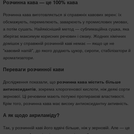
Розчинна кава — це 100% кава
Розчинна кава виготовляється зі справжніх кавових зерен: їх
обсмажують, перемелюють, заварюють у промислових умовах,
а потім сушать. Найякісніший метод — сублимаційна сушка, яка
зберігає максимум корисних речовин і смаку. Жодних хімічних
домішок у справжній розчинній каві немає — якщо це не
"кавовий напій", до якого додають цукор, сиропи, стабілізатори й
ароматизатори.
Переваги розчинної кави
Дослідження показали, що
розчинна кава містить більше
антиоксидантів
, зокрема хлорогенової кислоти, ніж деякі сорти
зернової. Ці речовини мають потужні протиракові властивості.
Крім того, розчинна кава має високу антиоксидантну активність.
А як щодо акриламіду?
Так, у розчинній каві його вдвічі більше, ніж у зерновій. Але — це