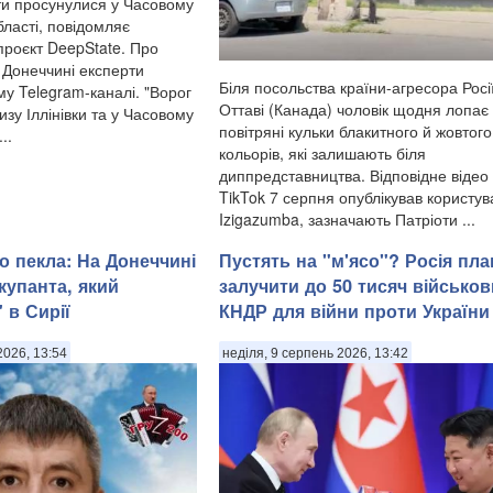
нти просунулися у Часовому
бласті, повідомляє
проєкт DeepState. Про
а Донеччині експерти
Біля посольства країни-агресора Росії
му Telegram-каналі. "Ворог
Оттаві (Канада) чоловік щодня лопає
зу Іллінівки та у Часовому
повітряні кульки блакитного й жовтого
..
кольорів, які залишають біля
диппредставництва. Відповідне відео
TikTok 7 серпня опублікував користув
Izigazumba, зазначають Патріоти ...
о пекла: На Донеччині
Пустять на "м'ясо"? Росія пла
купанта, який
залучити до 50 тисяч військов
 в Сирії
КНДР для війни проти України
2026, 13:54
неділя, 9 серпень 2026, 13:42