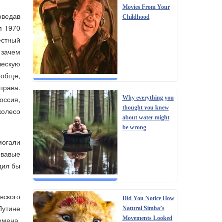
Movies From Your
оведав
Childhood
я 1970
естный
 зачем
ческую
ообще,
права.
Why everything you
оссия,
thought you knew
колесо
about water might
be wrong
могали
овавые
дил бы
вского
Did You Notice How
Путине
Natural Simba’s
Movements Looked
емена.