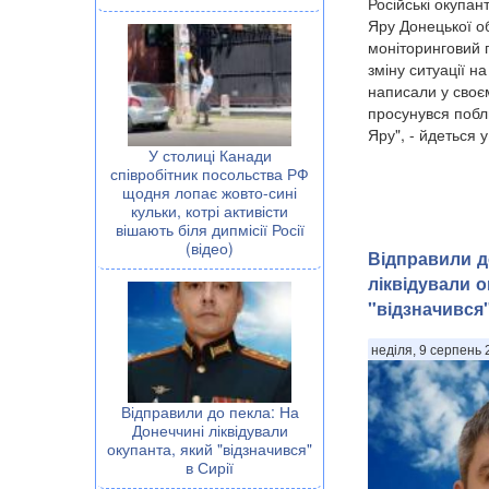
Російські окупа
Яру Донецької о
моніторинговий 
зміну ситуації н
написали у своє
просунувся побли
Яру", - йдеться у.
У столиці Канади
співробітник посольства РФ
щодня лопає жовто-сині
кульки, котрі активісти
вішають біля дипмісії Росії
(відео)
Відправили д
ліквідували о
"відзначився"
неділя, 9 серпень 
Відправили до пекла: На
Донеччині ліквідували
окупанта, який "відзначився"
в Сирії