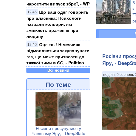
х
З
наростити випуск зброї, - WP
к
Що ваш одяг говорить
12:45
"
про власника: Психологи
р
назвали кольори, які
м
змінюють враження про
Шмулевич
людину
Оце так! Німеччина
12:40
відмовляється закуповувати
Росіяни прос
газ, що може призвести до
Яру, - DeepSt
тяжкої зими в ЄС, - Politico
Всі новини
неділя, 9 серпень 
По теме
Росіяни просунулися у
Часовому Яру, - DeepState