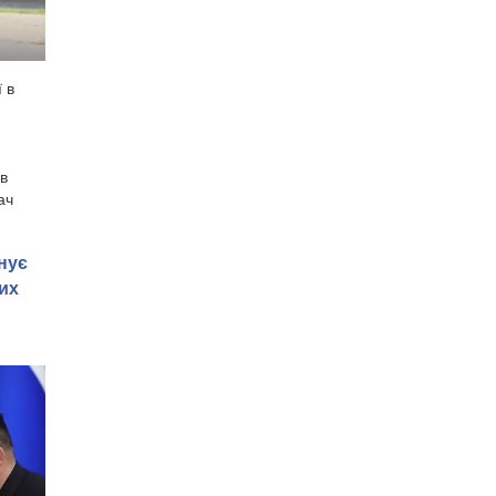
 в
 в
ач
нує
их