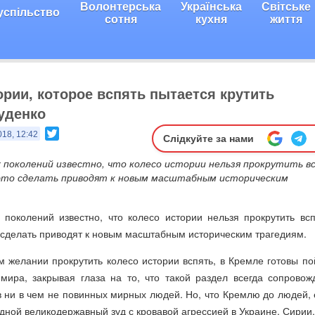
Волонтерська
Українська
Світське
успільство
сотня
кухня
життя
ории, которое вспять пытается крутить
Руденко
Twitter
018, 12:42
Слідкуйте за нами
поколений известно, что колесо истории нельзя прокрутить в
 это сделать приводят к новым масштабным историческим
поколений известно, что колесо истории нельзя прокрутить всп
 сделать приводят к новым масштабным историческим трагедиям.
м желании прокрутить колесо истории вспять, в Кремле готовы по
мира, закрывая глаза на то, что такой раздел всегда сопровож
 ни в чем не повинных мирных людей. Но, что Кремлю до людей, 
дной великодержавный зуд с кровавой агрессией в Украине, Сирии.