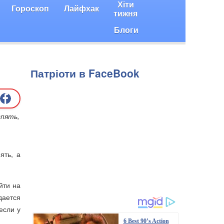
Хіти
Гороскоп
Лайфхак
тижня
Блоги
Патріоти в FaceBook
спять,
ять, а
йти на
дается
если у
6 Best 90’s Action