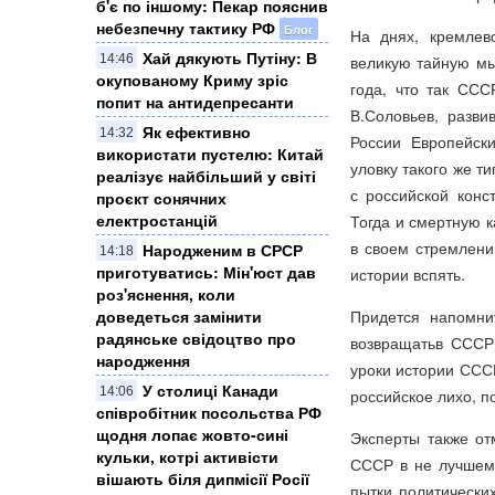
б'є по іншому: Пекар пояснив
небезпечну тактику РФ
Блог
На днях, кремлев
Хай дякують Путіну: В
14:46
великую тайную мы
окупованому Криму зріс
года, что так ССС
попит на антидепресанти
В.Соловьев, разв
Як ефективно
14:32
России Европейски
використати пустелю: Китай
уловку такого же т
реалізує найбільший у світі
с российской конс
проєкт сонячних
електростанцій
Тогда и смертную к
в своем стремлени
Народженим в СРСР
14:18
приготуватись: Мін'юст дав
истории вспять.
роз'яснення, коли
доведеться замінити
Придется напомни
радянське свідоцтво про
возвращатьв СССР 
народження
уроки истории СССР
У столиці Канади
14:06
российское лихо, по
співробітник посольства РФ
щодня лопає жовто-сині
Эксперты также от
кульки, котрі активісти
СССР в не лучшем 
вішають біля дипмісії Росії
пытки политически