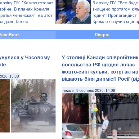
ламом", - Борислав Береза
что видела обстрел У
 архіву ПУ. "Кавказ готовят
З архіву ПУ. "Все буде
"Градами" с территории РФ", - блогер
 войне. В планах Кремля
знищено протягом кіл
Третья чеченская", на этот
годин": Пропагандист
аз даже более
Кремля озвучив сцена
асштабная", - рабин
війни проти України (в
FaceBook
Disqus
унулися у Часовому
У столиці Канади співробітник
ate
посольства РФ щодня лопає
жовто-сині кульки, котрі актив
2026, 15:38
вішають біля дипмісії Росії (ві
неділя, 9 серпень 2026, 14:06