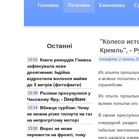
Головна
Політика
Економіка
С
"Колесо ист
Останні
Кремль", - 
Книги рекордів Гіннеса
понеділок, 2 липень 2
15:52
зафіксувала нове
досягнення: Індійка
Из опыта прошлых 
відростила волосся майже
а всякие попытки
до 3 метрів (фотофакти)
трагедиям.
Росіяни просунулися у
15:38
Из опыта прошлых 
Часовому Яру, - DeepState
всякие попытки это
Вбивця турбіни: Чому
15:14
не можна різко тиснути на газ
В своем преступно
на непрогрітому моторі
очередной раздел 
Ворог не може
15:00
гибелью миллионов
перемогти на фронті, тому
него начался очере