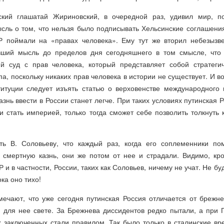
ский глашатай Жириновский, в очередной раз, удивил мир, п
сль о том, что нельзя было подписывать Хельсинские соглашени
Р поймали на «правах человека». Ему тут же вторил небезызв
ивший мысль до пределов дня сегодняшнего в том смысле, что
й суд с прав человека, который представляет собой стратеги
ипа, поскольку никаких прав человека в истории не существует. И в
титуции следует изъять статью о верховенстве международного 
азнь ввести в России станет легче. При таких условиях путинская Р
и стать империей, только тогда сможет себе позволить толкнуть 
ть В. Соловьеву, что каждый раз, когда его соплеменники по
смертную казнь, они же потом от нее и страдали. Видимо, кр
 и в частности, России, таких как Соловьев, ничему не учат. Не бу
ка оно тихо!
мечают, что уже сегодня путинская Россия отличается от брежне
для нее свете. За Брежнева диссидентов редко пытали, а при 
х заключенных стали правилом. Так было только в сталинские вр