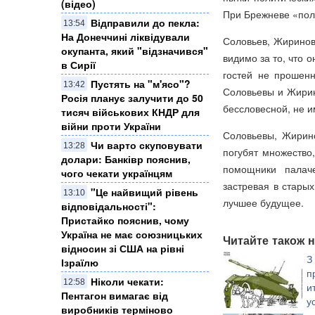
(відео)
При Брежневе «поли
Відправили до пекла:
13:54
На Донеччині ліквідували
Соловьев, Жиринов
окупанта, який "відзначився"
видимо за то, что 
в Сирії
гостей не прошен
Пустять на "м'ясо"?
13:42
Соловьевы и Жирин
Росія планує залучити до 50
бессловесной, не 
тисяч військових КНДР для
війни проти України
Соловьевы, Жирино
Чи варто скуповувати
13:28
погубят множество
долари: Банківр пояснив,
помощники палаче
чого чекати українцям
застревая в старых
"Це найвищий рівень
13:10
лучшее будущее.
відповідальності":
Пристайко пояснив, чому
Україна не має союзницьких
Читайте також н
відносин зі США на рівні
З
Ізраїлю
п
Ніколи чекати:
12:58
и
Пентагон вимагає від
у
виробників терміново