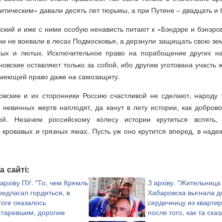
тическим» давали десять лет тюрьмы, а при Путине – двадцать и 
ский и иже с ними особую ненависть питают к «Бэндэре и бэнэро
они не воевали в лесах Подмосковья, а дерзнули защищать свою зе
ных и лютых. Исключительное право на порабощение других н
овские оставляют только за собой, ибо другим уготована участь 
имеющей право даже на самозащиту.
вские и их сторонники Россию счастливой не сделают, народу 
, невинных жертв наплодят, да канут в лету истории, как добров
й. Незачем российскому колесу истории крутиться вспять,
 кровавых и грязных ямах. Пусть уж оно крутится вперед, в наде
а сайті:
 архіву ПУ. "То, чем Кремль
З архіву. "Жительница
редлагал гордиться, в
Хабаровска выгнала д
тоге оказалось
сердечницу из кварти
старевшим, дорогим
после того, как та сказ