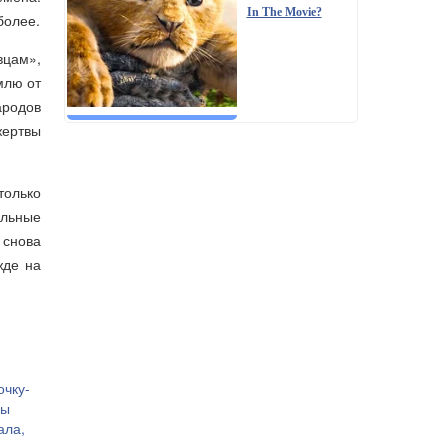
In The Movie?
более.
вцам»,
млю от
ародов
жертвы
только
ольные
 снова
жде на
очку-
ры
ала,