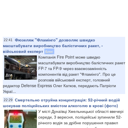
Фюзеляж "Фламінго" дозволяє швидко
22:41
масштабувати виробництво балістичних ракет, -
військовий експерт
Блог
Компанія Fire Point може швидко
масштабувати виробництво балістичних ракет
FP-7 та FP-9 через взаємозамінність
компонентів від ракет "Фламінго". Про це
розповів військовий експерт, головний
редактор Defense Express Олег Катков, передають Патріоти
Украї...
Смертельно отруйна концентрація: 52-річний водій
22:29
шокував поліцейських вмістом алкоголю в крові (фото)
У місті Дунаївці Хмельницької області ввечері
середи, 3 вересня, поліцейські зупинили 52-
річного водія за дрібне порушення правил