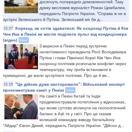
досягнуть попередніх домовленостей. Таку
думку висловив журналіст Роман Цимбалюк,
передають Патріоти України. "Справа ж не в
зустрічі Зеленського й Путіна. Зеленський міг би д...
Кореєць не хотів здаватися: Як охоронці Путіна й Кім
21:27
Чен Ина в Пекіні не могли поділити пульт від кондиціонера
(відео)
Блог
3 вересня в Пекіні перед зустріччю
нелегітимного президента Росії Володимира
Путіна і глави Північної Кореї Кім Чен Ина
охоронці політиків розпочали конфлікт через
температуру, яку треба встановити в
приміщенні, де мали зустрітися політики. Про це 4 ве...
"Це дійсно дуже насторожило": Військовий експерт
21:15
прокоментував саміт у Пекіні
Блог
На саміті в Пекіні Китай та Індія
продемонстрували потепління у відносинах,
що може суттєво вплинути на геополітичний
баланс в Азії та у світі. Про це сказав
колишній командир взводу батальйону
"Айдар" Євген Дикий, передають Патріоти України. "Дійсно д...