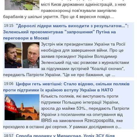
місті Києві державних адміністрацій, з нею
правоохоронці пов'язували закупівлю
барабанів у шкільні укриття. Про це 4 вересня повідо...
"Дорослі лідери мають виходити з результатом...":
19:15
Зеленський прокоментував "запрошення" Путіна на
переговори в Москві
Зустріч між президентами України та Росії
необхідна для завершення війни. Про це
заявив президент України Володимир
Зеленський під час розмови з журналістами
за підсумками зустрічей "Коаліції охочих",
передають Патріоти України. "Це не про бажання, це ...
Цифри геть невтішні: Стало відомо, скільки поляків
19:06
проти підтримки їх країною вступу України в НАТО
Кількість поляків, які виступають проти
підтримки Польщею інтеграції України,
зросла до майже 53%., передають Патріоти
України з посиланням на опитування від
IBRiS на замовлення Rzeczpospolita, яке
проходило в останні дні серпня. У рамках дослідження о...
Спроба прориву у Мирноград. Успіх ЗСУ біля
18:57