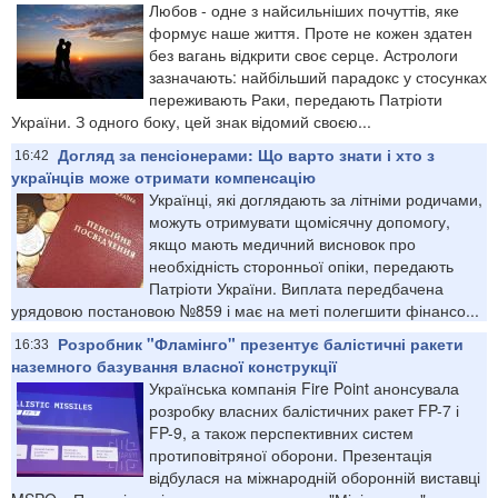
Любов - одне з найсильніших почуттів, яке
формує наше життя. Проте не кожен здатен
без вагань відкрити своє серце. Астрологи
зазначають: найбільший парадокс у стосунках
переживають Раки, передають Патріоти
України. З одного боку, цей знак відомий своєю...
Догляд за пенсіонерами: Що варто знати і хто з
16:42
українців може отримати компенсацію
Українці, які доглядають за літніми родичами,
можуть отримувати щомісячну допомогу,
якщо мають медичний висновок про
необхідність сторонньої опіки, передають
Патріоти України. Виплата передбачена
урядовою постановою №859 і має на меті полегшити фінансо...
Розробник "Фламінго" презентує балістичні ракети
16:33
наземного базування власної конструкції
Українська компанія Fire Point анонсувала
розробку власних балістичних ракет FP-7 і
FP-9, а також перспективних систем
протиповітряної оборони. Презентація
відбулася на міжнародній оборонній виставці