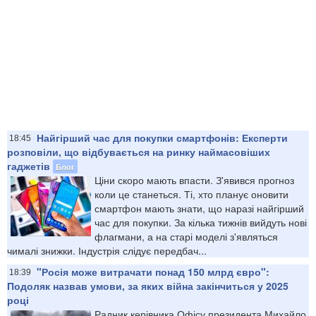
Найгірший час для покупки смартфонів: Експерти
18:45
розповіли, що відбувається на ринку наймасовіших
гаджетів
Блог
Ціни скоро мають впасти. З'явився прогноз
коли це станеться. Ті, хто планує оновити
смартфон мають знати, що наразі найгірший
час для покупки. За кілька тижнів вийдуть нові
флагмани, а на старі моделі з'являться
чималі знижки. Індустрія слідує передбач...
"Росія може витрачати понад 150 млрд євро":
18:39
Подоляк назвав умови, за яких війна закінчиться у 2025
році
Радник керівника Офісу президента Михайло