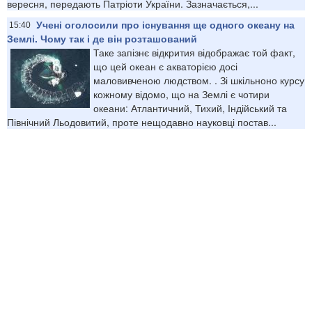
вересня, передають Патріоти України. Зазначається,...
Учені оголосили про існування ще одного океану на
15:40
Землі. Чому так і де він розташований
Таке запізнє відкрития відображає той факт,
що цей океан є акваторією досі
маловивченою людством. . Зі шкільноно курсу
кожному відомо, що на Землі є чотири
океани: Атлантичний, Тихий, Індійський та
Північний Льодовитий, проте нещодавно науковці постав...