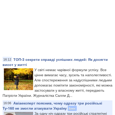
ТОП-3 секрети справді успішних людей: Як досягти
16:12
висот у житті
У світі немає чарівної формули успіху. Все
цінне вимагає часу, зусиль та наполегливості.
Але спостереження за надуспішними людьми
допомагає помітити закономірності, які можна
застосувати у власному житті, передають
Патріоти України. Журналістка Салли Д...
Авіаексперт пояснив, чому одразу три російські
16:06
Ту-160 не змогли атакувати Україну
Блог
За одну ніч одразу три російські стратегічні