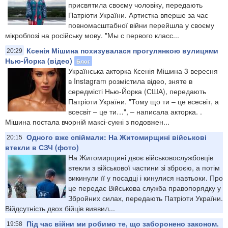
присвятила своєму чоловіку, передають
Патріоти України. Артистка вперше за час
повномасштабної війни перейшла у своєму
мікроблозі на російську мову. "Мы с первого класс...
Ксенія Мішина похизувалася прогулянкою вулицями
20:29
Нью-Йорка (відео)
Блог
Українська акторка Ксенія Мішина 3 вересня
в Instagram розмістила відео, зняте в
середмісті Нью-Йорка (США), передають
Патріоти України. "Тому що ти – це всесвіт, а
всесвіт – це ти…", – написала акторка. .
Мішина постала вчорній максі-сукні з подовжен...
Одного вже спіймали: На Житомирщині військові
20:15
втекли в СЗЧ (фото)
На Житомирщині двоє військовослужбовців
втекли з військової частини зі зброєю, а потім
викинули її у посадці і кинулися навтьоки. Про
це передає Військова служба правопорядку у
Збройних силах, передають Патріоти України.
Війдсутність двох бійців виявил...
Під час війни ми робимо те, що заборонено законом.
19:58