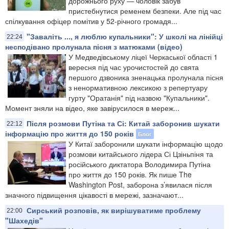
дорожнього руху — чоловік забув
пристебнутися ременем безпеки. Але під час
спілкування офіцер помітив у 52-річного громадя...
"Заваліть ..., я люблю купальники": У школі на лінійці
22:24
несподівано пролунала пісня з матюками (відео)
У Медведівському ліцеї Черкаської області 1
вересня під час урочистостей до свята
першого дзвоника зненацька пролунала пісня
з ненормативною лексикою з репертуару
гурту "Оратанія" під назвою "Купальники".
Момент зняли на відео, яке завірусилося в мереж...
Після розмови Путіна та Сі: Китай заборонив шукати
22:12
інформацію про життя до 150 років
Блог
У Китаї заборонили шукати інформацію щодо
розмови китайського лідера Сі Цзіньпіня та
російського диктатора Володимира Путіна
про життя до 150 років. Як пише The
Washington Post, заборона з’явилася після
значного підвищення цікавості в мережі, зазначают...
Сирський розповів, як вирішуватиме проблему
22:00
"Шахедів"