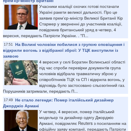
прем'єр-міністр Британії
Учасники коаліції охочих готові постачати
Україні ракети великої дальності. Про це
заявив прем'єр-міністр Великої Британії Кір
Стармер у зверненні до участників коаліції,
повідомив британський уряд в четвер, 4
вересня, передають Патріоти України. . "П...
На Волині чоловіки побилися з групою оповіщення і
17:51
відкрили вогонь з відібраної зброї: У ТЦК виступили із
заявою
4 вересня у селі Боратин Волинської області
під час спроби перевірки документів група
чоловіків відібрала травматичну зброю у
співробітників ТЦК та СП і відкрила вогонь, у
відповідь було застосовано сльозогінний газ.
Порушників затримали, передають П...
Не стало легенди: Помер італійський дизайнер
17:49
Джорджіо Армані
У четвер, 4 вересня, помер італійський
модельєр та дизайнер одягу Джорджіо
Армані, повідомляє Reuters з посиланням на
офіційну заяву компанії, передають Патріоти