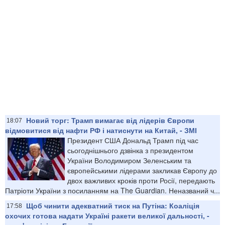
Новий торг: Трамп вимагає від лідерів Європи
18:07
відмовитися від нафти РФ і натиснути на Китай, - ЗМІ
Президент США Дональд Трамп під час
сьогоднішнього дзвінка з президентом
України Володимиром Зеленським та
європейськими лідерами закликав Європу до
двох важливих кроків проти Росії, передають
Патріоти України з посиланням на The Guardian. Неназваний ч...
Щоб чинити адекватний тиск на Путіна: Коаліція
17:58
охочих готова надати Україні ракети великої дальності, -