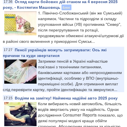
Огляд карти бойових дій станом на 4 вересня 2025
17:36
року, - Костянтин Машовець
Блог
1. Північно-Слобожанський (він же Сумський)
напрямок. Частини та підрозділи зі складу
угруповання військ (УВ) противника "Север",
після перегрупування та ротації,
продовжували обмежені атакуючі/штурмові дії
в районі свого вклинення у прикордонні Сумськ...
Пенсії українців можуть затримувати: Ось які
17:27
причини та куди звертатися
Затримки пенсій в Україні найчастіше
пов’язані з технічними питаннями,
банківськими картками або непроходженням
ідентифікації, особливо у ВПО (внутрішньо-
переміщені особи). Для отримання виплат
слід перевірити картку, пройти ідентифікацію та звернутися...
Водіям на замітку! Найменш надійні авто 2025 року
17:15
Коли вибирають новий автомобіль, більшість
водіїв звертають увагу на надійність. Однак
дослідження Consumer Reports показало, що
деякі популярні моделі краще обійти
стороною. Абсолютним лідером за кількістю