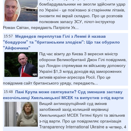
бомбардувальники не змогли здійснити удар
по Україні - це пов'язано зі старінням літаків,
оновити які вкрай складно. Про це розповів
полковник запасу ЗСУ, пілот-інструктор
Роман Світан, передають Патріоти Ук...
Медведєв переплутав Гілі з Леммі й назвав
15:57
"бовдуром" та "британським злодієм": Що так обурило
"Айфончика"
Під час візиту до Києва 3 вересня міністр
оборони Великобританії Джон Гілі повідомив,
що Лондон спрямував як військову допомогу
Україні $1,3 млрд доходів від заморожених
активів країни-агресора Росії. Про це
повідомив сайт британського уряду, передають...
Пані Крупа може святкувати? Суд зменшив заставу
15:48
ексочільниці Хмельницької МСЕК та випустив з-під варти
Вищий антикорупційний суд змінив
запобіжний захід колишній керівниці
Хмельницької МСЕК Тетяні Крупі та звільнив
з-під варти. Про це повідомляє організація
Transparency International Ukraine в четвер, 4