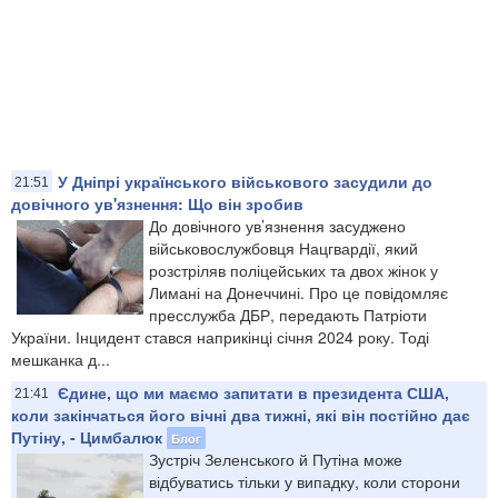
У Дніпрі українського військового засудили до
21:51
довічного ув'язнення: Що він зробив
До довічного ув’язнення засуджено
військовослужбовця Нацгвардії, який
розстріляв поліцейських та двох жінок у
Лимані на Донеччині. Про це повідомляє
пресслужба ДБР, передають Патріоти
України. Інцидент стався наприкінці січня 2024 року. Тоді
мешканка д...
Єдине, що ми маємо запитати в президента США,
21:41
коли закінчаться його вічні два тижні, які він постійно дає
Путіну, - Цимбалюк
Блог
Зустріч Зеленського й Путіна може
відбуватись тільки у випадку, коли сторони