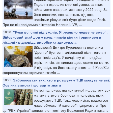
Подоляк окреслив ключові умови, за яких
війна може завершитися вже у 2025 році. За
його словами, все залежить від того,
наскільки рішуче світ буде діяти щодо Росії.
Про це він повідомив в інтерв’ю Новини.LIVE, ...
"Руки всі сині від уколів. Я реально ледве не вмер":
18:30
Військовий знайшов у пачці чипсів кістки і опинився в
лікарні - відповідь виробника здивувала
Військовий Дмитро Курилович з позивним
"Дронго" був госпіталізований після того, як
поїв чіпсів Lay’s. У пачці, яку він придбав,
окрім чипсів, він виявив щось схоже на кістки.
У відповідь на його скаргу в компанії PepsiCo
запропонували отримати взамін ...
Забронювати тих, хто в розшуку у ТЦК можуть не всі:
18:21
Ось яка вимога і що варто знати
Не всі підприємства критичної інфраструктури
матимуть змогу бронювати чоловіків, яких
розшукують ТЦК. Така можливість надається
лише обмеженій категорії підприємств. Про
це "РБК-Україна" заявив член комітету Верховної Ради з питань