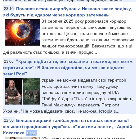
Почався сезон випробувань: Названо знаки зодіаку,
23:10
які будуть під ударом через коридор затемнень
31 серпня 2025 року розпочався коридор
затемнень -період сильних змін і внутрішніх
потрясінь. Це час, коли сонячне й місячне
затемнення йдуть одне за одним, створюючи
ланцюг трансформацій. Вважається, що в ці
дні реальність стає тоншою, а звичні процес...
"Краще відбити те, що наразі ми втратили, ніж потім
23:00
втратити все": Військова відповіла, чи можна віддати
землі Росії
Україні не можна віддавати свої території
Росії, щоб закінчити війну. Таку думку
висловила командир підрозділу БПЛА
"Тайфун" Дар'я "Гілка" в інтерв'ю журналістці
Ганні Максимчук, передають Патріоти
України. "Не можна віддавати своє. Не можна. Історія з...
Більшовицький талібан досі в головах величезної
22:50
кількості працівників української системи освіти, - Андрій
Кокотюха
Блог
"Як шкільна форма поставила під загрозу