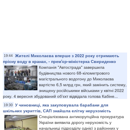
Жителі Миколаєва вперше з 2022 року отримають
19:44
прісну воду в кранах, - прем'єр-міністерка Свириденко
Компанія "Автострада" завершила
будівництва нового 68-кілометрового
магістрального водогону до Миколаєва
вартістю 6,5 млрд грн, який замінить систему,
знищену російськими військами у квітні 2022
року. 4 вересня збудований об'єкт відвідала голова Кабіне...
У чиновниці, яка закуповувала барабани для
19:30
шкільних укриттів, САП знайшла елітну нерухомість
Спеціалізована антикорупційна прокуратура
України виявила дорогу нерухомість у
начальниці підрозділу однієї з районних у