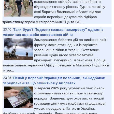
встановлення всіх обставин і прийняття
відповідних закону рішень. Гурт чоловіків у
селі Боратин Волинської області під час
спроби перевірки документів відібрав
травматичну зброю у співробітників ТЦК та СП ...
Таки буде? Подоляк назвав "заморозку" одним із
23:40
можливих сценаріїв завершення війни
Замороження бойових дій по нинішній лінії
фронту може стати одним із варіантів
завершення війни в Україні. Остаточне
рішення щодо цього ухвалюватиме
президент Володимир Зеленський. Про це
заявив радник керівника Офісу президента Михайло Подоляк в
інтер...
Пенсії у вересні: Українцям пояснили, які надбавки
23:25
передбачені та що зміниться у виплатах
У вересні 2025 року українські пенсіонери
отримуватимуть свої виплати у звичному
порядку. Водночас для окремих категорій
громадян діятимуть надбавки та додаткові
умови, передають Патріоти України.
Надбавки для літніх українців . Держава продовжує нара...