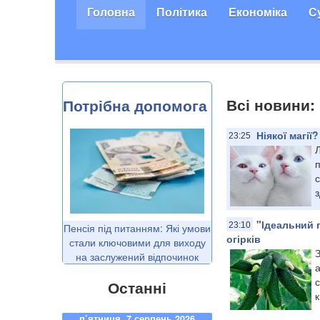
Головна
Політика
Економіка
С
Всі новини:
Потрібна допомога
Ніякої магі
23:25
с
з
"Ідеальний 
23:10
Пенсія під питанням: Які умови
огірків
стали ключовими для виходу
на заслужений відпочинок
с
Останні
к
п’ятниця, 7 серпень 2026