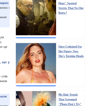
зараз
Hour" Spotted
онос і
Secrets That No One
Knew?
ання
для
р.
ро це
Once Criticized For
Her Figure, Now
She's Turning Heads
, що у
 слів
івнем
90s Hair Trends
рали
That Screamed
"Please Don't Try"
реною