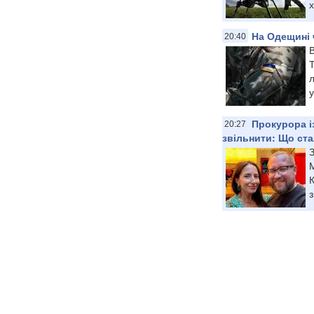
х
На Одещині 
20:40
В
Т
л
у
Прокурора і
20:27
звільнити: Що ста
З
М
К
з