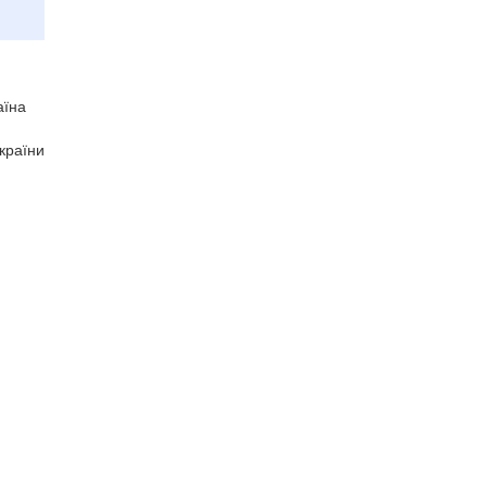
аїна
країни