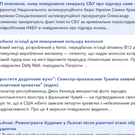
П пояснили, чому повідомили генералу СБУ про підозру саме 
Директор Національного антикорупційного бюро України Семен Крив
керівник Спеціалізованої антикорупційної прокуратури Олександр
Клименко заперечують факт помсти СБУ за кримінальне переслідув
півробітників НАБУ в повідомленні про підозру колиш...
робили ін’єкції для повернення кольору волосся
овий метод, розроблений у Китаї, передбачає ін’єкції вітаміну B12 
стимуляції вироблення меланіну — пігменту, що надає волоссю колі
акий підхід має на меті відновити природну пігментацію волосся. П
овідомляє Daily Mail, передають Патріоти ...
ростити додаткове вухо": Сенатор-прихильник Трампа заявив
оактивні креветки" (відео)
Сенатор-республіканець Джон Кеннеді використав фото зародка
інопланетного монстра з франшизи Чужий — на підтвердження своїх
ро те, що в США нібито завезли імпортні креветки з небезпечним р
адіоактивності. Про це 4 вересня повідомило видання...
льйони: Ремонтувати будинки у Львові після ракетної атаки об
тудентки
 Львівській міській раді запевнили, що розірвуть договір з новоство