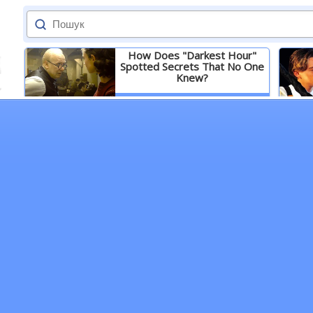
How Does "Darkest Hour"
Spotted Secrets That No One
Knew?
Детальніше