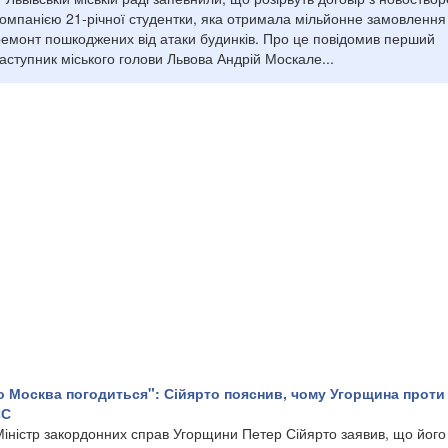
компанією 21-річної студентки, яка отримала мільйонне замовлення
ремонт пошкоджених від атаки будинків. Про це повідомив перший
аступник міського голови Львова Андрій Москале...
о Москва погодиться": Сійярто пояснив, чому Угорщина проти
ЄС
Міністр закордонних справ Угорщини Петер Сійярто заявив, що його