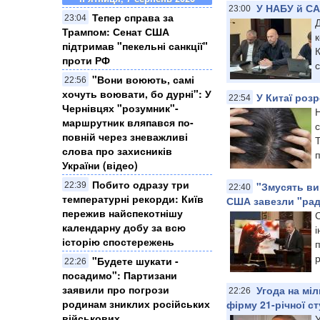
У НАБУ й СА
23:00
Тепер справа за
23:04
Трампом: Сенат США
підтримав "пекельні санкції"
проти РФ
с
​"Вони воюють, самі
22:56
хочуть воювати, бо дурні": У
У Китаї роз
22:54
Чернівцях "розумник"-
Н
маршрутник вляпався по-
повній через зневажливі
Т
слова про захисників
п
України (відео)
Побито одразу три
"Змусять ви
22:39
22:40
температурні рекорди: Київ
США завезли "раді
пережив найспекотнішу
календарну добу за всю
історію спостережень
п
р
"Будете шукати -
22:26
посадимо": Партизани
заявили про погрози
Угода на мі
22:26
родинам зниклих російських
фірму 21-річної с
військових
У