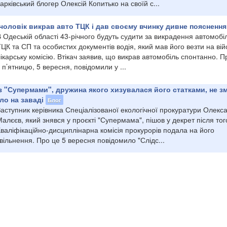
арківський блогер Олексій Копитько на своїй с...
чоловік викрав авто ТЦК і дав своєму вчинку дивне пояснення
 Одеській області 43-річного будуть судити за викрадення автомобі
ЦК та СП та особистих документів водія, який мав його везти на вій
ікарську комісію. Втікач заявив, що викрав автомобіль спонтанно. П
 п’ятницю, 5 вересня, повідомили у ...
з "Супермами", дружина якого хизувалася його статками, не з
ло на заваді
Блог
аступник керівника Спеціалізованої екологічної прокуратури Олекс
алєєв, який знявся у проєкті "Супермама", пішов у декрет після тог
валіфікаційно-дисциплінарна комісія прокурорів подала на його
вільнення. Про це 5 вересня повідомило "Слідс...