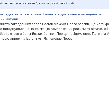
ійськових контингентів", - пише російський пуб...
иглядає непереконливо: Бельгія відмовилася передавати
ькі активи
іністр закордонних справ Бельгії Максим Прево заявив, що його кр
е погоджується на конфіскацію заморожених російських активів, які
берігаються в бельгійських банках. Про це повідомляють Патріоти У
з посиланням на Euronews. Як пояснив Прево...