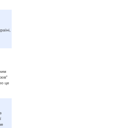
раїні,
чним
зов"
ро це
в
ї
ше