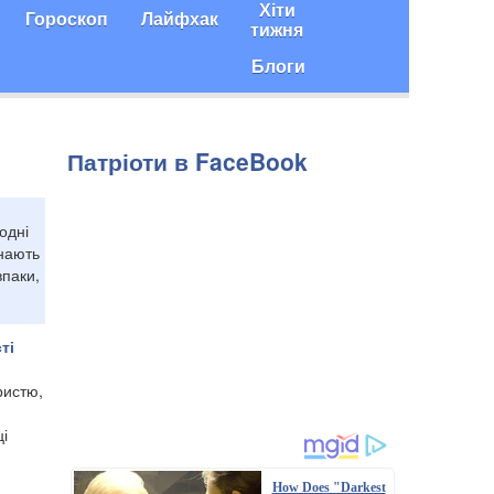
Хіти
Гороскоп
Лайфхак
тижня
Блоги
Патріоти в FaceBook
одні
нають
впаки,
ті
ристю,
ці
How Does "Darkest