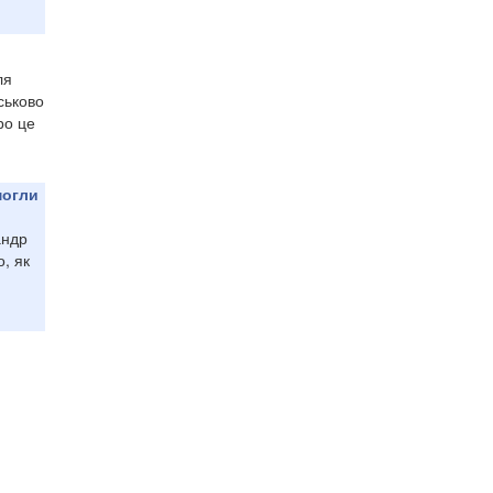
ля
ськово
ро це
могли
андр
о, як