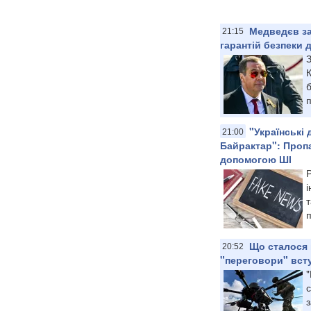
Медведєв за
21:15
гарантій безпеки 
К
б
п
"Українські 
21:00
Байрактар": Проп
допомогою ШІ
і
т
п
Що сталося п
20:52
"переговори" всту
"
с
з