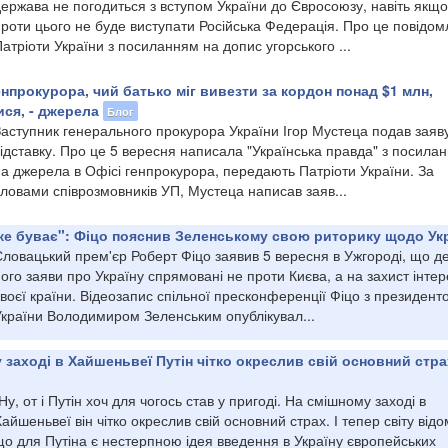
ержава не погодиться з вступом України до Євросоюзу, навіть якщо
проти цього не буде виступати Російська Федерація. Про це повідо
атріоти України з посиланням на допис угорського ...
енпрокурора, чий батько міг вивезти за кордон понад $1 млн,
ся, - джерела
Блог
Заступник генерального прокурора України Ігор Мустеца подав заяв
ідставку. Про це 5 вересня написала "Українська правда" з посила
а джерела в Офісі генпрокурора, передають Патріоти України. За
ловами співрозмовників УП, Мустеца написав заяв...
яке буває": Фіцо пояснив Зеленському свою риторику щодо Ук
ловацький прем'єр Роберт Фіцо заявив 5 вересня в Ужгороді, що де
ого заяви про Україну спрямовані не проти Києва, а на захист інтер
воєї країни. Відеозапис спільної пресконференції Фіцо з президент
України Володимиром Зеленським опублікувал...
 заході в Хайшеньвеї Путін чітко окреслив свій основний страх
Ну, от і Путін хоч для чогось став у пригоді. На смішному заході в
айшеньвеї він чітко окреслив свій основний страх. І тепер світу відо
що для Путіна є нестерпною ідея введення в Україну європейських