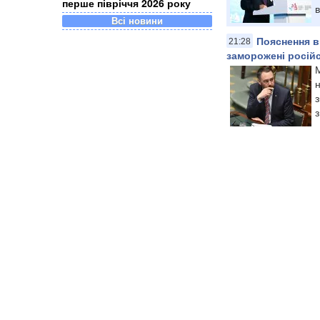
перше півріччя 2026 року
в
Всі новини
Пояснення в
21:28
заморожені російс
М
н
з