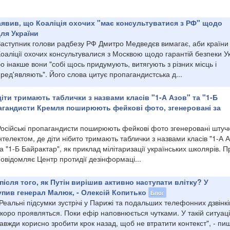
явив, що Коаліція охочих "має консультуватися з РФ" щодо
для України
Заступник голови радбезу РФ Дмитро Медведєв вимагає, аби країни
оаліції охочих консультувалися з Москвою щодо гарантій безпеки Ук
о інакше вони "собі щось придумують, витягують з різних місць і
ред'являють". Його слова цитує пропагандистська д...
діти тримають таблички з назвами класів "1-А Азов" та "1-Б
агандисти Кремля поширюють фейкові фото, згенеровані за
Російські пропагандисти поширюють фейкові фото згенеровані шту
нтелектом, де діти нібито тримають таблички з назвами класів "1-А А
а "1-Б Байрактар", як приклад мілітаризації українських школярів. П
овідомляє Центр протидії дезінформаці...
ісля того, як Путін вирішив активно наступати влітку? У
пив генерал Малюк, - Олексій Копитько
Блог
Реальні підсумки зустрічі у Парижі та подальших телефонних дзвінкі
коро проявляться. Поки ефір наповнюється чутками. У такій ситуаці
авжди корисно зробити крок назад, щоб не втратити контекст", - пи