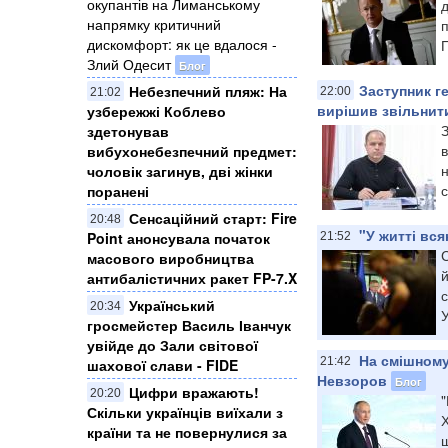
окупантів на Лиманському
д
напрямку критичний
дискомфорт: як це вдалося -
П
Злий Одесит
Блог
Заступник г
Небезпечний пляж: На
22:00
21:02
вирішив звільнити
узбережжі Коблево
здетонував
в
вибухонебезпечний предмет:
н
чоловік загинув, дві жінки
с
поранені
Сенсаційний старт: Fire
20:48
"У житті вс
Point анонсувала початок
21:52
С
масового виробництва
й
антибалістичних ракет FP-7.X
с
Український
20:34
гросмейстер Василь Іванчук
увійде до Зали світової
На смішному
21:42
шахової слави - FIDE
Невзоров
Блог
Цифри вражають!
20:20
"
Скільки українців виїхали з
Х
країни та не повернулися за