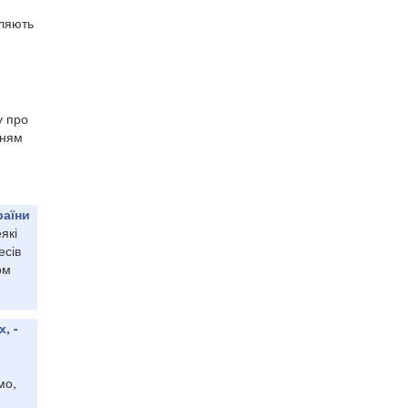
мляють
у про
нням
раїни
які
есів
ом
, -
мо,