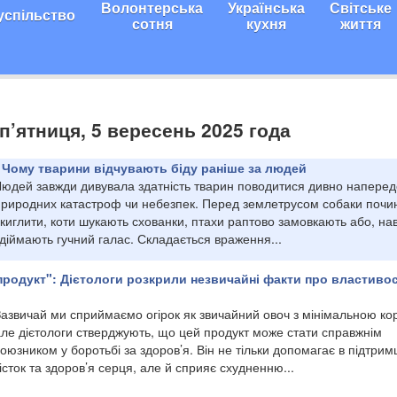
Волонтерська
Українська
Світське
успільство
сотня
кухня
життя
 п’ятниця, 5 вересень 2025 года
ї? Чому тварини відчувають біду раніше за людей
Людей завжди дивувала здатність тварин поводитися дивно наперед
природних катастроф чи небезпек. Перед землетрусом собаки почи
киглити, коти шукають схованки, птахи раптово замовкають або, на
діймають гучний галас. Складається враження...
продукт": Дієтологи розкрили незвичайні факти про властивос
Зазвичай ми сприймаємо огірок як звичайний овоч з мінімальною ко
але дієтологи стверджують, що цей продукт може стати справжнім
оюзником у боротьбі за здоров’я. Він не тільки допомагає в підтрим
істок та здоров’я серця, але й сприяє схудненню...