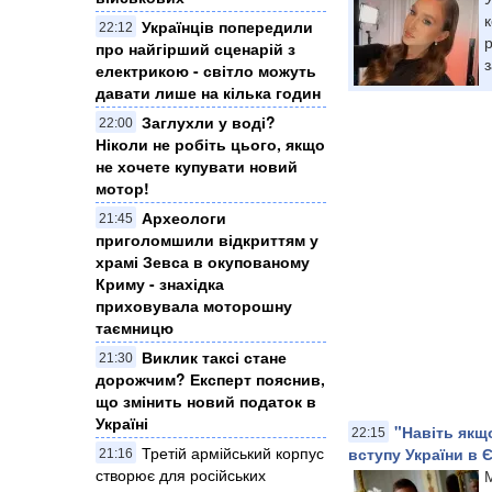
Українців попередили
22:12
про найгірший сценарій з
з
електрикою - світло можуть
давати лише на кілька годин
Заглухли у воді?
22:00
Ніколи не робіть цього, якщо
не хочете купувати новий
мотор!
Археологи
21:45
приголомшили відкриттям у
храмі Зевса в окупованому
Криму - знахідка
приховувала моторошну
таємницю
Виклик таксі стане
21:30
дорожчим? Експерт пояснив,
що змінить новий податок в
Україні
"Навіть якщ
22:15
Третій армійський корпус
вступу України в 
21:16
створює для російських