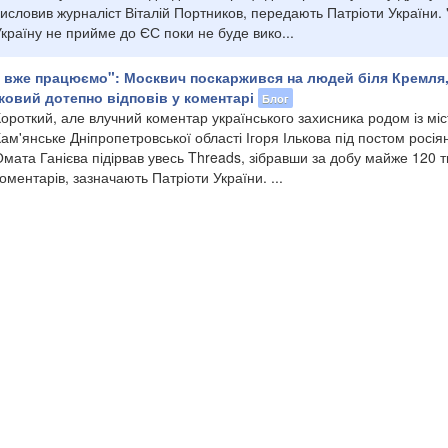
исловив журналіст Віталій Портников, передають Патріоти України. 
країну не прийме до ЄС поки не буде вико...
 вже працюємо": Москвич поскаржився на людей біля Кремля
ковий дотепно відповів у коментарі
Блог
ороткий, але влучний коментар українського захисника родом із міс
ам'янське Дніпропетровської області Ігоря Ількова під постом росія
мата Ганієва підірвав увесь Threads, зібравши за добу майже 120 т
оментарів, зазначають Патріоти України. ...