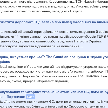
процес фізичного відновлення. Кореспондентка ТСН Наталія Нагор
ізналася, яке меню підготували медики для українських воїнів у пе
одини після їхнього визволення, передають Патріот...
хистити дорослих: ТЦК заявив про напад малолітніх на війсь
Волинський обласний територіальний центр комплектування й соціа
ідтримки 11 квітня заявив про напад на військовослужбовців ТЦК й 
уцьку з боку групи малолітніх осіб, передають Патріоти України.
Пресслужба відомства відреагувала на поширення ...
ина, піклується про нас": The Guardian розшукав в Україні уго
Орбана
Праві популісти з Угорщини довгий час підтримували угорське насе
ерегово, розраховуючи отримати натомість їх голоси на виборах. П
овідомляють Патріоти України із посиланням на The Guardian. І так
актика, схоже, працює. Журналіст видання, ...
 окупованих територіях: Україна не стане членом ЄС, поки не б
и, - Портников
Блог
країна не зможе стати членом ЄС, доки не виконає ключові політичн
езпекові умови, необхідні для інтеграції до Євросоюзу. Таку думку