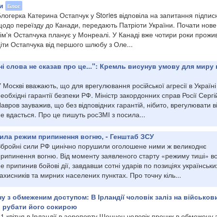
и
Блог
логерка Катерина Остапчук у Stories відповіла на запитання підпис
щодо переїзду до Канади, передають Патріоти України. Почати нове
ім'я Остапчука планує у Монреалі. У Канаді вже чотири роки прожи
іти Остапчука від першого шлюбу з Оле...
ні слова не сказав про це...": Кремль висунув умову для миру 
 Москві вважають, що для врегулювання російської агресії в Україні
еобхідні гарантії безпеки РФ. Міністр закордонних справ Росії Сергі
авров зауважив, що без відповідних гарантій, нібито, врегулювати в
е вдасться. Про це пишуть росЗМІ з посила...
ила режим припинення вогню, - Генштаб ЗСУ
Збройні сили РФ цинічно порушили оголошене ними ж великоднє
припинення вогню. Від моменту заявленого старту «режиму тиші» в
е припинив бойові дії, завдавши сотні ударів по позиціях українськи
ахисників та мирних населених пунктах. Про точну кіль...
ну з обмеженим доступом: В Ірландії чоловік заліз на військов
в рубати його сокирою
1 квітня в Ірландії в аеропорту Шеннон чоловік проник в обмежену 