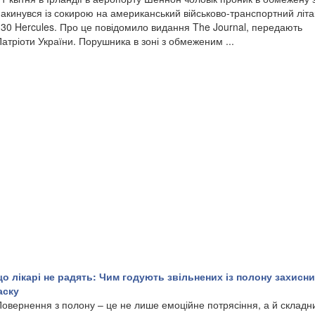
акинувся із сокирою на американський військово-транспортний літа
130 Hercules. Про це повідомило видання The Journal, передають
атріоти України. Порушника в зоні з обмеженим ...
о лікарі не радять: Чим годують звільнених із полону захисни
аску
Повернення з полону – це не лише емоційне потрясіння, а й складн