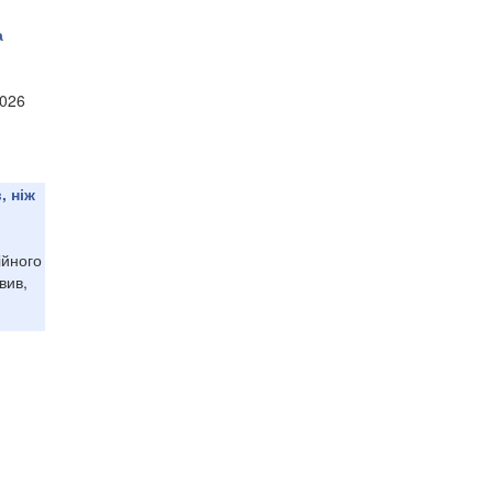
а
2026
, ніж
ійного
вив,