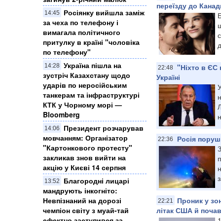
переїзду до Канад
Росіянку вийшла заміж
14:45
Б
за чеха по телефону і
вимагала політичного
с
притулку в країні "чоловіка
д
по телефону"
Україна пішла на
14:28
"Ніхто в ЄС 
22:48
зустріч Казахстану щодо
Україні
ударів по неросійським
У
танкерам та інфраструктурі
н
КТК у Чорному морі —
Л
Bloomberg
н
Президент розчарував
14:06
мовчанням: Організатор
Росія поруш
22:36
"Картонкового протесту"
закликав знов вийти на
акцію у Києві 14 серпня
н
з
Благородні лицарі
13:52
мандрують інкогніто:
Невпізнаний на дорозі
Проник у зо
22:21
чемпіон світу з муай-тай
літак США й поча
ефектно заступився за
1