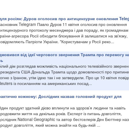
для росіян: Дуров оголосив про антицензурне оновлення Tele
Засновник Telegram Павло Дуров 11 квітня оголосив про оновлення
антицензурного протоколу месенджера і дав пораду, як громадянам
раїни-агресора Росії обходити блокування й залишатися на зв'язку,
овідомляють Патріоти України. "Користувачам у Росії реко...
ідмовився від ідеї чергового звернення Трампа про перемогу н
сь
ілий дім розглядав можливість національного телевізійного зверне
президента США Дональда Трампа щодо домовленості про припин
огню з Іраном, утім ідею так і не затвердили. Про це 10 квітня пові
euters із посиланням на американських посад...
рактично кожному: Дослідник назвав головний продукт для
дин продукт здатний дієво вплинути на здоров’я людини та навіть
родовжити життя на декілька років. Експерт із питань довголіття,
ослідник National Geographic та автор бестселерів Ден Бюттнер на
родукт довголіття, який можна знайти на будь-якій ...