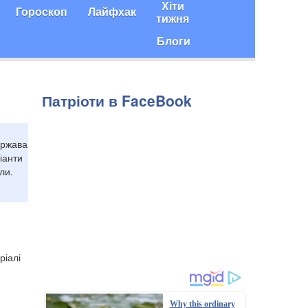
Хіти
Гороскоп
Лайфхак
тижня
Блоги
Патріоти в FaceBook
ержава
іанти
ли.
ріалі
Why this ordinary