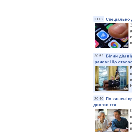
Спеціально 
21:02
к
п
Білий дім в
20:52
Іраном: Що стало
Б
в
R
По кишені п
20:40
довголіття
О
п
д
п