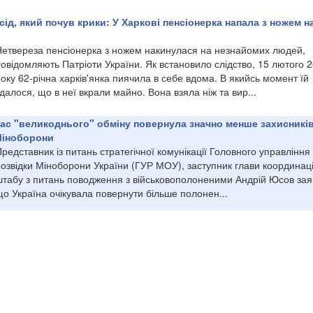
ід, який почув крики: У Харкові пенсіонерка напала з ножем н
Нетвереза пенсіонерка з ножем накинулася на незнайомих людей,
овідомляють Патріоти України. Як встановило слідство, 15 лютого 
оку 62-річна харків'янка пиячила в себе вдома. В якийсь момент їй
далося, що в неї вкрали майно. Вона взяла ніж та вир...
 час "великоднього" обміну повернула значно менше захисників
Міноборони
редставник із питань стратегічної комунікації Головного управління
розвідки Міноборони України (ГУР МОУ), заступник глави координац
штабу з питань поводження з військовополоненими Андрій Юсов зая
о Україна очікувала повернути більше полонен...