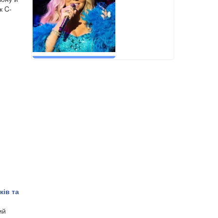
к C-
ків та
ий