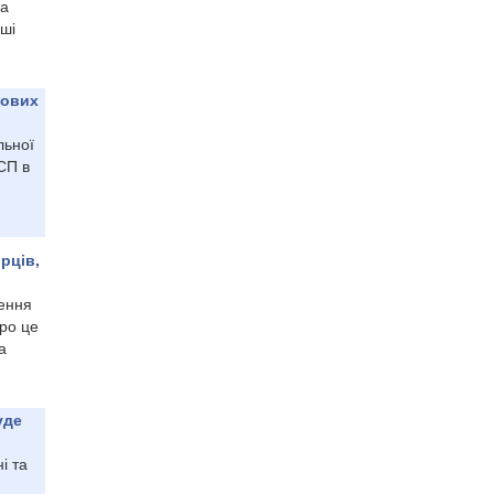
на
рші
кових
льної
СП в
рців,
лення
ро це
а
уде
і та