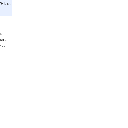
"Ніхто
,
та
нина
ис.