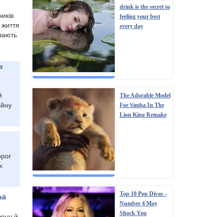
drink is the secret to
ників
feeling your best
 життя
every day
вають
в
й
The Adorable Model
ійну
For Simba In The
Lion King Remake
орог
х
Top 10 Pop Divas -
ий
Number 4 May
Shock You
зону й