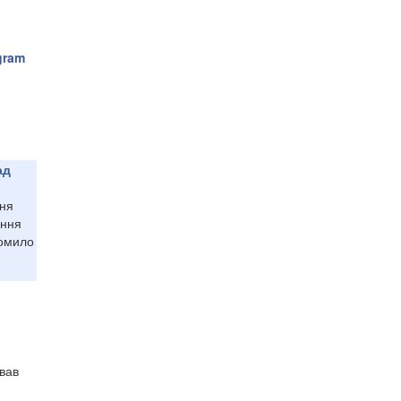
gram
ад
ння
ення
домило
звав