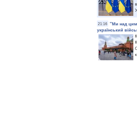
в
У
"Ми над цим
21:16
український війсь
К
К
О
к