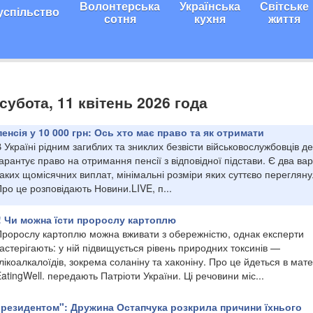
Волонтерська
Українська
Світське
успільство
сотня
кухня
життя
субота, 11 квітень 2026 года
енсія у 10 000 грн: Ось хто має право та як отримати
 Україні рідним загиблих та зниклих безвісти військовослужбовців д
арантує право на отримання пенсії з відповідної підстави. Є два вар
аких щомісячних виплат, мінімальні розміри яких суттєво перегляну
ро це розповідають Новини.LIVE, п...
! Чи можна їсти пророслу картоплю
Пророслу картоплю можна вживати з обережністю, однак експерти
астерігають: у ній підвищується рівень природних токсинів —
лікоалкалоїдів, зокрема соланіну та хаконіну. Про це йдеться в мате
atingWell. передають Патріоти України. Ці речовини міс...
 резидентом": Дружина Остапчука розкрила причини їхнього