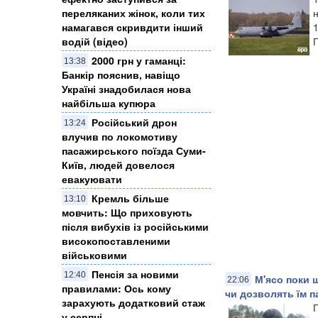
переляканих жінок, коли тих
н
намагався скривдити інший
водій (відео)
П
2000 грн у гаманці:
13:38
Банкір пояснив, навіщо
Україні знадобилася нова
найбільша купюра
Російський дрон
13:24
влучив по локомотиву
пасажирського поїзда Суми-
Київ, людей довелося
евакуювати
Кремль більше
13:10
мовчить: Що приховують
після вибухів із російськими
високопоставленими
військовими
Пенсія за новими
12:40
М'ясо поки щ
22:06
правилами: Ось кому
чи дозволять їм п
зарахують додатковий стаж
у серпні