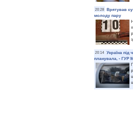
Врятував сус
20:28
молоду пару
п
р
з
Україна під
20:14
планувала, - ГУР 
П
щ