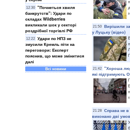
"Почнеться хвиля
д
12:30
банкрутств": Удари по
г
складах Wildberries
викликали шок у секторі
Вирішили за
21:50
роздрібної торгівлі РФ
у Луцьку (відео)
Удари по НПЗ не
12:22
п
змусили Кремль піти на
Л
переговори: Експерт
пояснив, що може змінитися
далі
"Хороша люд
Всі новини
21:42
які підтримують 
Б
п
т
Справа не в
21:28
виконано дві умов
У
б