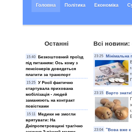
Головна
Політика
Економіка
С
Останні
Всі новини: 
Мінімальна п
Безкоштовний проїзд
23:25
15:40
В
під питанням: Ось кому з
г
пенсіонерів доведеться
т
платити за транспорт
П
У Росії фактично
15:25
стартувала прихована
Варто знати
23:15
мобілізація - людей
заманюють на контракт
з
повістками
г
Медики не змогли
15:11
E
врятувати: На
Дніпропетровщині трагічно
"Вова вже є
23:04
загинув 2-річний малюк