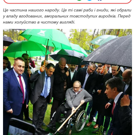
Це частина нашого народу. Це ті самі раби і гниди, які обрали
у владу вгодованих, аморальних товстодупих виродків. Перед
нами холуйство в чистому вигляді.