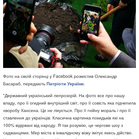
Фото на своїй сторінці у Facebook розмістив Олександр
Басараб, передають
Патріоти України
.
"Державний український лепрозорій. На фото все про нашу
владу, про її огидний внутрішній світ, про її совість яка підчепила
хворобу Хансена. Це не лікується. Про її гнійну мораль і про її
ставлення до українців. Класична картинка покидьків які на
100% відірвані від народу. Я так розумію, це чергове шоу з
саджанцями. Мер міста в інвалідному візку імітує якесь дійство.