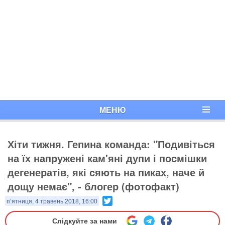
МЕНЮ
Хіти тижня. Гепина команда: "Подивіться
на їх напружені кам'яні дупи і посмішки
дегенератів, які сяють на пиках, наче й
дощу немає", - блогер (фотофакт)
Twitter
п’ятниця, 4 травень 2018, 16:00
Слідкуйте за нами