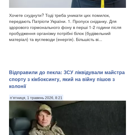
Хочете схуднути? Тоді треба уникати цих помилок,
передають Патріоти України. 1. Пропуск сніданку. Для
здорового гормонального фону в перші 1-2 години після
пробудження організму потрібні білок (будівельний
матеріал) та вуглеводи (енергія). Більшість ві...
Відправили до пекла: ЗСУ ліквідували майстра
спорту з кікбоксингу, який на війну пішов з
колонії
п’ятниця, 1 травень 2026, 8:21