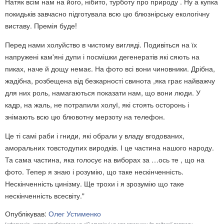
Натяк всім нам на його, нібито
, турботу про природу . Ну а купка
покидьків завчасно підготувала всю цю блюзнірську екологічну
виставу. Премія буде!
Перед нами холуйство в чистому вигляді. Подивіться на їх
напружені кам'яні дупи і посмішки дегенератів які сяють на
пиках, наче й дощу немає. На фото всі вони чиновники. Дрібна,
жадібна, розбещена від безкарності свинота ,яка грає найважчу
для них роль, намагаються показати нам, що вони люди. У
кадр, на жаль, не потрапили холуї, які стоять осторонь і
знімають всю цю блювотну мерзоту на телефон.
Це ті самі раби і гниди, які обрали у владу вгодованих,
аморальних товстодупих виродків. І це частина нашого народу.
Та сама частина, яка голосує на виборах за …ось те , що на
фото. Тепер я знаю і розумію, що таке нескінченність.
Нескінченність цинізму. Ще трохи і я зрозумію що таке
нескінченність всесвіту."
Опублікував:
Олег Устименко
Інформація, котра опублікована на цій сторінці не має стосунку до редакції порталу