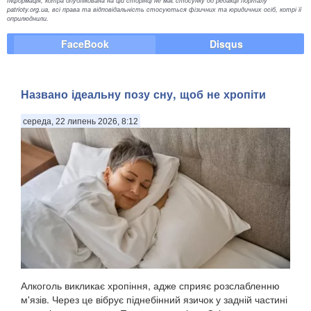
patrioty.org.ua, всі права та відповідальність стосуються фізичних та юридичних осіб, котрі її
оприлюднили.
FaceBook
Disqus
Названо ідеальну позу сну, щоб не хропіти
середа, 22 липень 2026, 8:12
Алкоголь викликає хропіння, адже сприяє розслабленню
м'язів. Через це вібрує піднебінний язичок у задній частині