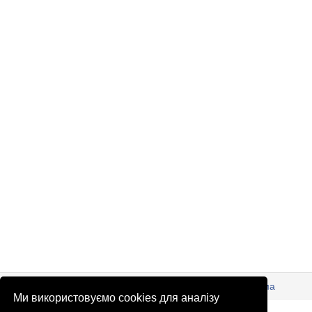
© Патріоти України 2026
Правова інформація
Реклама
Ми використовуємо cookies для аналізу
info
@
patrioty.org.ua