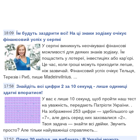
Їм будуть заздрити всі! На ці знаки зодіаку очікує
18:09
фінансовий успіх у серпні
У серпні виникнуть неочікувані фінансові
можливості для деяких знаків зодіаку. Їм
пощастить у лотереї, інвестиціях або кар'єрі.
Це час, коли гроші можуть приходити легше,
ніж зазвичай. Фінансовий успіх очікує Тельця,
Терезів і Риб, пише Madeinvilnius. ...
Знайдіть всі цифри 2 за 10 секунд - лише одиниці
17:58
здатні впоратися!
У вас є лише 10 секунд, щоб пройти наш тест
на уважність, передають Патріоти України. .
На зображенні 253 цифри — здебільшого це
«7», але десь серед них заховалися «2».
Твоя задача — знайти всі двійки. Звучить
просто? Але тільки найуважніші справляють...
Плюс 20 км/год, не вибачать: В Україні можуть
17:52