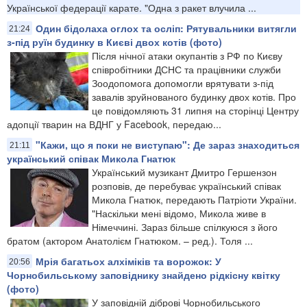
Української федерації карате. "Одна з ракет влучила ...
Один бідолаха оглох та осліп: Рятувальники витягли
21:24
з-під руїн будинку в Києві двох котів (фото)
Після нічної атаки окупантів з РФ по Києву
співробітники ДСНС та працівники служби
Зоодопомога допомогли врятувати з-під
завалів зруйнованого будинку двох котів. Про
це повідомляють 31 липня на сторінці Центру
адопції тварин на ВДНГ у Facebook, передаю...
"Кажи, що я поки не виступаю": Де зараз знаходиться
21:11
український співак Микола Гнатюк
Український музикант Дмитро Гершензон
розповів, де перебуває український співак
Микола Гнатюк, передають Патріоти України.
"Наскільки мені відомо, Микола живе в
Німеччині. Зараз більше спілкуюся з його
братом (актором Анатолієм Гнатюком. – ред.). Толя ...
Мрія багатьох алхіміків та ворожок: У
20:56
Чорнобильському заповіднику знайдено рідкісну квітку
(фото)
У заповідній діброві Чорнобильського