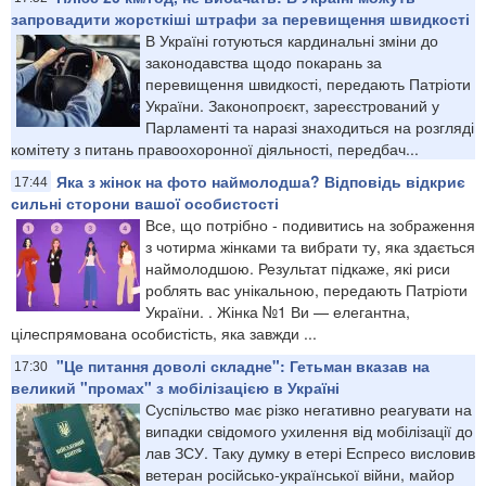
запровадити жорсткіші штрафи за перевищення швидкості
В Україні готуються кардинальні зміни до
законодавства щодо покарань за
перевищення швидкості, передають Патріоти
України. Законопроєкт, зареєстрований у
Парламенті та наразі знаходиться на розгляді
комітету з питань правоохоронної діяльності, передбач...
Яка з жінок на фото наймолодша? Відповідь відкриє
17:44
сильні сторони вашої особистості
Все, що потрібно - подивитись на зображення
з чотирма жінками та вибрати ту, яка здається
наймолодшою. Результат підкаже, які риси
роблять вас унікальною, передають Патріоти
України. . Жінка №1 Ви — елегантна,
цілеспрямована особистість, яка завжди ...
"Це питання доволі складне": Гетьман вказав на
17:30
великий "промах" з мобілізацією в Україні
Суспільство має різко негативно реагувати на
випадки свідомого ухилення від мобілізації до
лав ЗСУ. Таку думку в етері Еспресо висловив
ветеран російсько-української війни, майор