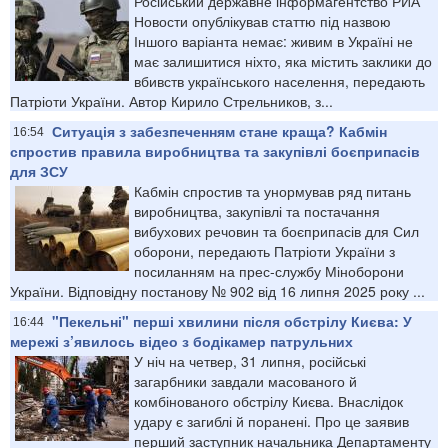
Російський державне інформагентство РИА
Новости опублікував статтю під назвою
Іншого варіанта немає: живим в Україні не
має залишитися ніхто, яка містить заклики до
вбивств українського населення, передають
Патріоти України. Автор Кирило Стрельников, з...
Ситуація з забезпеченням стане краща? Кабмін
16:54
спростив правила виробництва та закупівлі боєприпасів
для ЗСУ
Кабмін спростив та унормував ряд питань
виробництва, закупівлі та постачання
вибухових речовин та боєприпасів для Сил
оборони, передають Патріоти України з
посиланням на прес-службу Міноборони
України. Відповідну постанову № 902 від 16 липня 2025 року ...
"Пекельні" перші хвилини після обстрілу Києва: У
16:44
мережі з’явилось відео з бодікамер патрульних
У ніч на четвер, 31 липня, російські
загарбники завдали масованого й
комбінованого обстрілу Києва. Внаслідок
удару є загиблі й поранені. Про це заявив
перший заступник начальника Департаменту