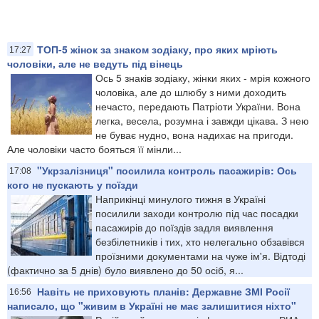
ТОП-5 жінок за знаком зодіаку, про яких мріють
17:27
чоловіки, але не ведуть під вінець
Ось 5 знаків зодіаку, жінки яких - мрія кожного
чоловіка, але до шлюбу з ними доходить
нечасто, передають Патріоти України. Вона
легка, весела, розумна і завжди цікава. З нею
не буває нудно, вона надихає на пригоди.
Але чоловіки часто бояться її мінли...
"Укрзалізниця" посилила контроль пасажирів: Ось
17:08
кого не пускають у поїзди
Наприкінці минулого тижня в Україні
посилили заходи контролю під час посадки
пасажирів до поїздів задля виявлення
безбілетників і тих, хто нелегально обзавівся
проїзними документами на чуже ім'я. Відтоді
(фактично за 5 днів) було виявлено до 50 осіб, я...
Навіть не приховують планів: Державне ЗМІ Росії
16:56
написало, що "живим в Україні не має залишитися ніхто"