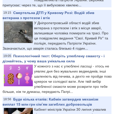
припускає: через те, що її вибуховою хвилею...
Смертельна ДТП у Кривому Розі: Водій збив
19:15
ветерана з протезом і втік
У Дніпропетровській області водій збив
ветерана з протезом і втік з місця аварії,
залишивши чоловіка помирати на трасі. Про
це повідомляє видання "Свої. Кривий Ріг" та
поліція, передають Патріоти України.
Зазначається, що аварія сталась близько 4 годин...
Психологічний тест: Оберіть улюблену смакоту - і
19:05
дізнайтесь, у чому ваша унікальна сила
У кожного з нас є улюблені ласощі - хтось не
уявляє дня без жувальних ведмедиків, інші
шаленіють від печива, а дехто не пройде повз
цукерок чи солодкої вати. Але твій вибір
улюбленої смакоти може розкрити про тебе
більше, ніж ти думаєш, передають Патрі...
Буде кілька етапів: Кабмін затвердив механізм
18:56
виплат 15 млн грн сім’ям загиблих добровольців
Кабінет міністрів України 30 липня ухвалив