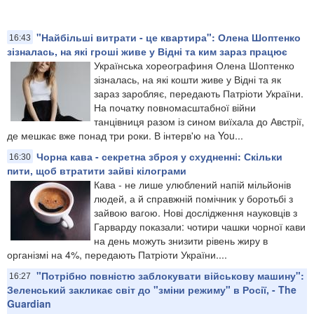
"Найбільші витрати - це квартира": Олена Шоптенко
16:43
зізналась, на які гроші живе у Відні та ким зараз працює
Українська хореографиня Олена Шоптенко
зізналась, на які кошти живе у Відні та як
зараз заробляє, передають Патріоти України.
На початку повномасштабної війни
танцівниця разом із сином виїхала до Австрії,
де мешкає вже понад три роки. В інтерв'ю на You...
Чорна кава - секретна зброя у схудненні: Скільки
16:30
пити, щоб втратити зайві кілограми
Кава - не лише улюблений напій мільйонів
людей, а й справжній помічник у боротьбі з
зайвою вагою. Нові дослідження науковців з
Гарварду показали: чотири чашки чорної кави
на день можуть знизити рівень жиру в
організмі на 4%, передають Патріоти України....
"Потрібно повністю заблокувати військову машину":
16:27
Зеленський закликає світ до "зміни режиму" в Росії, - The
Guardian