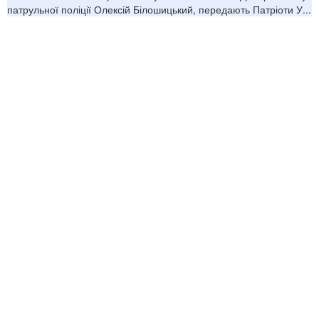
патрульної поліції Олексій Білошицький, передають Патріоти У...