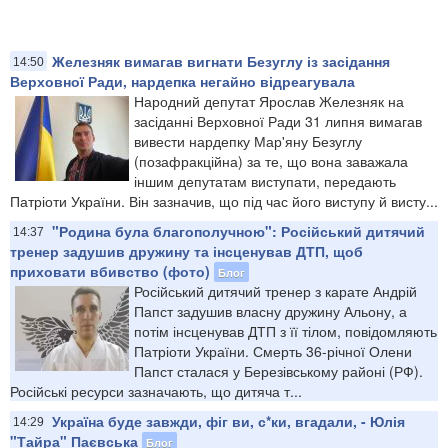
Железняк вимагав вигнати Безуглу із засідання
14:50
Верховної Ради, нардепка негайно відреагувала
Народний депутат Ярослав Железняк на
засіданні Верховної Ради 31 липня вимагав
вивести нардепку Мар'яну Безуглу
(позафракційна) за те, що вона заважала
іншим депутатам виступати, передають
Патріоти України. Він зазначив, що під час його виступу й висту...
"Родина була благополучною": Російський дитячий
14:37
тренер задушив дружину та інсценував ДТП, щоб
приховати вбивство (фото)
Блог
Російський дитячий тренер з карате Андрій
Папст задушив власну дружину Альону, а
потім інсценував ДТП з її тілом, повідомляють
Патріоти України. Смерть 36-річної Олени
Папст сталася у Березівському районі (РФ).
Російські ресурси зазначають, що дитяча т...
Україна буде завжди, фіг ви, с*ки, вгадали, - Юлія
14:29
"Тайра" Паєвська
Блог