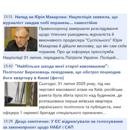
Напад на Юрія Макарова: Нацполіція заявила, що
15:51
журналіст завдав собі поранень... самостійно
Правоохоронці завершили розслідування
щодо тілесних ушкоджень журналіста й
виконавчого продюсера "Суспільного" Юрія
Макарова й дійшли висновку, що він сам себе
поранив. Про це інформує пресслужба
Нацполіції 31 липня, передають Патріоти України. Поліцей...
"Найбільше шкода моєї старої кавомашини":
15:42
Політолог Березовець повідомив, що обстріл пошкодив
його квартиру в Києві (фото)
Сьогодні, 31 липня 2025 року, під час
чергової масованої атаки на Київ, російська
ракета була збита просто над будинком, де
розташована перша київська квартира
українського політолога та публіциста, нині
офіцера 1 окремої бригади спеціального призначен...
Дещо скептично: У ЄС відреагували на голосування
15:28
за законопроєкт щодо НАБУ і САП