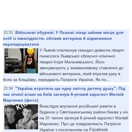
Військові обурені: У Львові лікар зайняв місце для
21:51
осіб із інвалідністю, облаяв ветерана й відмовився
перепаркуватися
У Львові спалахнув скандал довкола лікаря-
гінеколога Львівської обласної клінічної
лікарні Ігоря Мальчевського. Його
звинувачують у зневажливому ставленні до
військового ветерана, який втратив руку в
боях за Кліщіївку, передають Патріоти України. Як по...
"Україна втратила ще одну світлу дитячу душу": Під
21:34
час нічної атаки на Київ загинув 6-річний каратист Матвій
Марченко (фото)
Внаслідок влучання російської ракети в
будинок у Святошинському районі Києва у ніч
на 31 липня загинув 6-річний каратист Матвій
Марченко. Про це повідомляють Патріоти
України з посиланням на Facebook