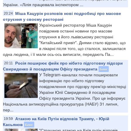
України. «Лілія працювала інспектором ...
Міша Кацурін розповів нові подробиці про масове
20:24
отруєння у своєму ресторані
Український ресторатор Міша Кацурін
повідомив останні новини про масове
отруєння в його львівському ресторані
"Китайський привіт". Днями стало відомо, що
в лікарні після того, що сталося, залишилася
одна людина, і її мали ось-ось виписати, передають Па...
Росія поширює фейк про нібито підготовку підозри
20:11
Свириденко й посадовцям Офісу президента
Блог
У Telegram-каналах почали поширювати
інформацію про нібито підготовку
повідомлення про підозру прем'єр-міністерці
України Юлії Свириденко й посадовцям
Офісу президента України. Про це інформує
Національна антикорупційна прокуратура (НАБУ) 31 липня,
пер...
Атакою на Київ Путін відповів Трампу, - Юрій
19:59
Касьянов
Блог
"Страшною атакою на Київ путін відповів