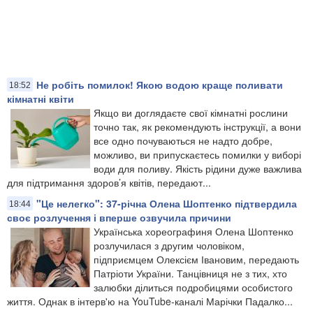
Не робіть помилок! Якою водою краще поливати
18:52
кімнатні квіти
Якщо ви доглядаєте свої кімнатні рослини
точно так, як рекомендують інструкції, а вони
все одно почуваються не надто добре,
можливо, ви припускаєтесь помилки у виборі
води для поливу. Якість рідини дуже важлива
для підтримання здоров’я квітів, передают...
"Це нелегко": 37-річна Олена Шоптенко підтвердила
18:44
своє розлучення і вперше озвучила причини
Українська хореографиня Олена Шоптенко
розлучилася з другим чоловіком,
підприємцем Олексієм Івановим, передають
Патріоти України. Танцівниця не з тих, хто
залюбки ділиться подробицями особистого
життя. Однак в інтерв'ю на YouTube-каналі Марічки Падалко...