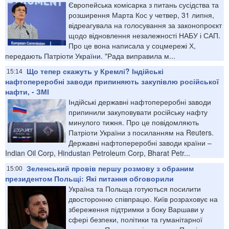
Європейська комісарка з питань сусідства та
розширення Марта Кос у четвер, 31 липня,
відреагувала на голосування за законопроєкт
щодо відновлення незалежності НАБУ і САП.
Про це вона написала у соцмережі Х,
передають Патріоти України. "Рада виправила м...
Що тепер скажуть у Кремлі? Індійські
15:14
нафтопереробні заводи припиняють закупівлю російської
нафти, - ЗМІ
Індійські державні нафтопереробні заводи
припинили закуповувати російську нафту
минулого тижня. Про це повідомляють
Патріоти України з посиланням на Reuters.
Державні нафтопереробні заводи країни –
Indian Oil Corp, Hindustan Petroleum Corp, Bharat Petr...
Зеленський провів першу розмову з обраним
15:00
президентом Польщі: Які питання обговорили
Україна та Польща готуються посилити
двосторонню співпрацю. Київ розраховує на
збереження підтримки з боку Варшави у
сфері безпеки, політики та гуманітарної