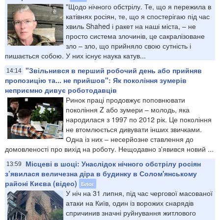
"Щодо нічного обстрілу. Те, що я пережила в
катівнях росіян, те, що я спостерігаю під час
хвиль Shahed і ракет на наші міста, – не
просто система злочинів, це сакралізоване
зло – зло, що прийняло свою сутність і
пишається собою. У них існує наука катув...
"Звільнився в перший робочий день або прийняв
14:14
пропозицію та... не прийшов": Як покоління зумерів
неприємно дивує роботодавців
Ринок праці продовжує поповнювати
покоління Z або зумери – молодь, яка
народилася з 1997 по 2012 рік. Це покоління
не втомлюється дивувати інших звичками.
Одна із них – несерйозне ставлення до
домовленості про вихід на роботу. Нещодавно з'явився новий ...
Місцеві в шоці: Унаслідок нічного обстрілу росіян
13:59
з’явилася величезна діра в будинку в Солом'янському
районі Києва (відео)
Блог
У ніч на 31 липня, під час чергової масованої
атаки на Київ, один із ворожих снарядів
спричинив значні руйнування житлового