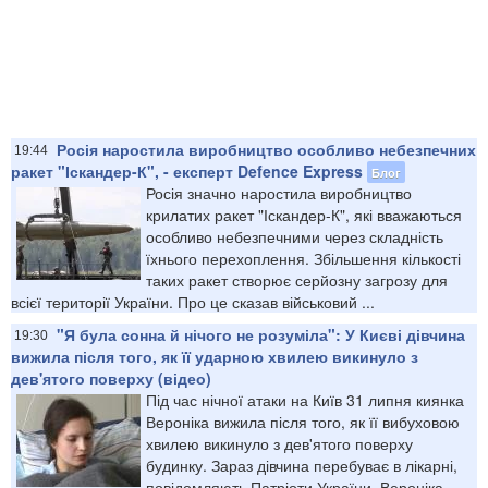
Росія наростила виробництво особливо небезпечних
19:44
ракет "Іскандер-К", - експерт Defence Express
Блог
Росія значно наростила виробництво
крилатих ракет "Іскандер-К", які вважаються
особливо небезпечними через складність
їхнього перехоплення. Збільшення кількості
таких ракет створює серйозну загрозу для
всієї території України. Про це сказав військовий ...
"Я була сонна й нічого не розуміла": У Києві дівчина
19:30
вижила після того, як її ударною хвилею викинуло з
дев'ятого поверху (відео)
Під час нічної атаки на Київ 31 липня киянка
Вероніка вижила після того, як її вибуховою
хвилею викинуло з дев'ятого поверху
будинку. Зараз дівчина перебуває в лікарні,
повідомляють Патріоти України. Вероніка