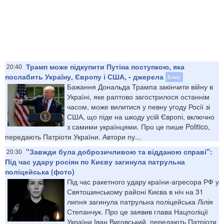
Трамп може підкупити Путіна поступкою, яка
20:40
послабить Україну, Європу і США, - джерела
Блог
Бажання Дональда Трампа закінчити війну в
Україні, яке раптово загострилося останнім
часом, може вилитися у певну угоду Росії зі
США, що піде на шкоду усій Європі, включно
з самими українцями. Про це пише Politico,
передають Патріоти України. Автори пу...
"Завжди була доброзичливою та відданою справі":
20:30
Під час удару росіян по Києву загинула патрульна
поліцейська (фото)
Під час ракетного удару країни-агресора РФ у
Святошинському районі Києва в ніч на 31
липня загинула патрульна поліцейська Лілія
Степанчук. Про це заявив глава Нацполіції
України Іван Виговський, передають Патріоти