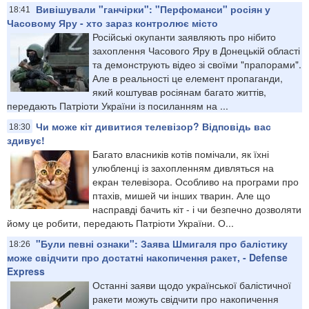
Вивішували "ганчірки": "Перфоманси" росіян у
18:41
Часовому Яру - хто зараз контролює місто
Російські окупанти заявляють про нібито
захоплення Часового Яру в Донецькій області
та демонструють відео зі своїми "прапорами".
Але в реальності це елемент пропаганди,
який коштував росіянам багато життів,
передають Патріоти України із посиланням на ...
Чи може кіт дивитися телевізор? Відповідь вас
18:30
здивує!
Багато власників котів помічали, як їхні
улюбленці із захопленням дивляться на
екран телевізора. Особливо на програми про
птахів, мишей чи інших тварин. Але що
насправді бачить кіт - і чи безпечно дозволяти
йому це робити, передають Патріоти України. О...
"Були певні ознаки": Заява Шмигаля про балістику
18:26
може свідчити про достатні накопичення ракет, - Defense
Express
Останні заяви щодо української балістичної
ракети можуть свідчити про накопичення