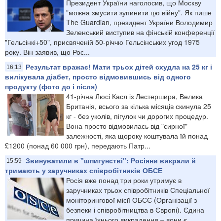
Президент України наголосив, що Москву
"можна змусити зупинити цю війну". Як пише
The Guardian, президент України Володимир
Зеленський виступив на фінській конференції
"Гельсінкі+50", присвяченій 50-річчю Гельсінських угод 1975
року. Він заявив, що Рос...
Результат вражає! Мати трьох дітей схудла на 25 кг і
16:13
вилікувала діабет, просто відмовившись від одного
продукту (фото до і після)
41-річна Люсі Касл із Лестершира, Велика
Британія, всього за кілька місяців скинула 25
кг - без уколів, пігулок чи дорогих процедур.
Вона просто відмовилась від "сирної"
залежності, яка щороку коштувала їй понад
£1200 (понад 60 000 грн), передають Патр...
Звинуватили в "шпигунстві": Росіяни викрали й
15:59
тримають у заручниках співробітників ОБСЕ
Росія вже понад три роки утримує в
заручниках трьох співробітників Спеціальної
моніторингової місії ОБСЄ (Організації з
безпеки і співробітництва в Європі). Єдина
причина їхнього викрадення – вони є