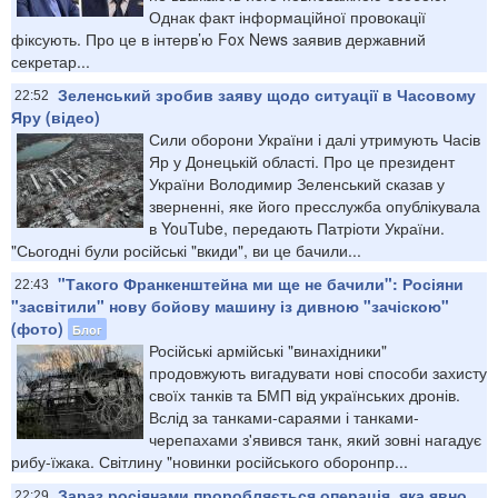
Однак факт інформаційної провокації
фіксують. Про це в інтерв’ю Fox News заявив державний
секретар...
Зеленський зробив заяву щодо ситуації в Часовому
22:52
Яру (відео)
Сили оборони України і далі утримують Часів
Яр у Донецькій області. Про це президент
України Володимир Зеленський сказав у
зверненні, яке його пресслужба опублікувала
в YouTube, передають Патріоти України.
"Сьогодні були російські "вкиди", ви це бачили...
"Такого Франкенштейна ми ще не бачили": Росіяни
22:43
"засвітили" нову бойову машину із дивною "зачіскою"
(фото)
Блог
Російські армійські "винахідники"
продовжують вигадувати нові способи захисту
своїх танків та БМП від українських дронів.
Вслід за танками-сараями і танками-
черепахами з'явився танк, який зовні нагадує
рибу-їжака. Світлину "новинки російського оборонпр...
Зараз росіянами проробляється операція, яка явно
22:29