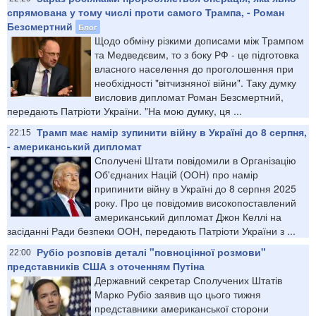
спрямована у тому числі проти самого Трампа, - Роман
Безсмертний
Блог
Щодо обміну різкими дописами між Трампом
та Медведєвим, то з боку РФ - це підготовка
власного населення до проголошення при
необхідності "вітчизняної війни". Таку думку
висловив дипломат Роман Безсмертний,
передають Патріоти України. "На мою думку, ця ...
Трамп має намір зупинити війну в Україні до 8 серпня,
22:15
- американський дипломат
Сполучені Штати повідомили в Організацію
Об'єднаних Націй (ООН) про намір
припинити війну в Україні до 8 серпня 2025
року. Про це повідомив високопоставлений
американський дипломат Джон Келлі на
засіданні Ради безпеки ООН, передають Патріоти України з ...
Рубіо розповів деталі "повноцінної розмови"
22:00
представників США з оточенням Путіна
Державний секретар Сполучених Штатів
Марко Рубіо заявив що цього тижня
представники американської сторони