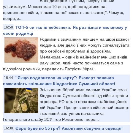
Володимиром Путіним, висунув новий
ультиматум: Москва має 10 днів, щоб погодитися на
припинення війни, інакше на неї чекають нові санкції. Чому ж,
попри, з...
ТОП-5 сигналів небезпеки: Як розпізнати меланому у
16:50
своїй родимці
Родимки є звичайним явищем на шкірі кожної
людини, але деякі з них можуть сигналізувати
про серйозні проблеми зі здоров’ям.
Меланома – один із найнебезпечніших видів
раку шкіри, який часто починається саме з
підозрілої родимки, передають Патріоти Украї...
"Якщо подивитися на карту": Експерт пояснив
16:44
важливість звільнення Кіндратівки Сумської області
Звільнення Збройними силами України села
Кіндратівка Сумської області від військ країни-
агресора РФ стало початком стабілізаційних
дій України. Про це заявив військовий експерт
і колишній заступник начальника
Генерального штабу ЗСУ Ігор Романенко, пере...
Євро буде по 55 грн? Аналітики озвучили сценарії
16:30