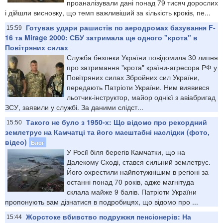
проаналізували дані понад 79 тисяч дорослих
і дійшли висновку, що темп важливіший за кількість кроків, пе...
Готував удари рашистів по аеродромах базування F-
15:59
16 та Mirage 2000: СБУ затримала ще одного "крота" в
Повітряних силах
Служба безпеки України повідомила 30 липня
про затримання "крота" країни-агресора РФ у
Повітряних силах Збройних сил України,
передають Патріоти України. Ним виявився
льотчик-інструктор, майор однієї з авіабригад
ЗСУ, заявили у службі. За даними слідст...
Такого не було з 1950-х: Що відомо про рекордний
15:50
землетрус на Камчатці та його масштабні наслідки (фото,
відео)
Блог
У Росії біля берегів Камчатки, що на
Далекому Сході, стався сильний землетрус.
Його охрестили найпотужнішим в регіоні за
останні понад 70 років, адже магнітуда
склала майже 9 балів. Патріоти України
пропонують вам дізнатися в подробицях, що відомо про ...
Жорстоке вбивство подружжя пенсіонерів: На
15:44