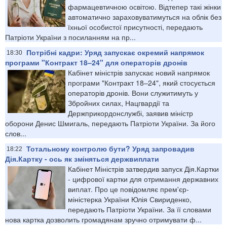
фармацевтичною освітою. Відтепер такі жінки
автоматично зараховуватимуться на облік без
їхньої особистої присутності, передають
Патріоти України з посиланням на пр...
Потрібні кадри: Уряд запускає окремий напрямок
18:30
програми "Контракт 18–24" для операторів дронів
Кабінет міністрів запускає новий напрямок
програми "Контракт 18–24", який стосується
операторів дронів. Вони служитимуть у
Збройних силах, Нацгвардії та
Держприкордонслужбі, заявив міністр
оборони Денис Шмигаль, передають Патріоти України. За його
слов...
Тотальному контролю бути? Уряд запровадив
18:22
Дія.Картку - ось як зміняться держвиплати
Кабінет Міністрів затвердив запуск Дія.Картки
- цифрової картки для отримання державних
виплат. Про це повідомляє прем'єр-
міністерка України Юлія Свириденко,
передають Патріоти України. За її словами
нова картка дозволить громадянам зручно отримувати ф...