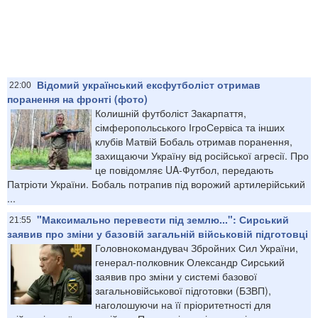
Відомий український ексфутболіст отримав
22:00
поранення на фронті (фото)
Колишній футболіст Закарпаття,
сімферопольського ІгроСервіса та інших
клубів Матвій Бобаль отримав поранення,
захищаючи Україну від російської агресії. Про
це повідомляє UA-Футбол, передають
Патріоти України. Бобаль потрапив під ворожий артилерійський
...
"Максимально перевести під землю...": Сирський
21:55
заявив про зміни у базовій загальній військовій підготовці
Головнокомандувач Збройних Сил України,
генерал-полковник Олександр Сирський
заявив про зміни у системі базової
загальновійськової підготовки (БЗВП),
наголошуючи на її пріоритетності для