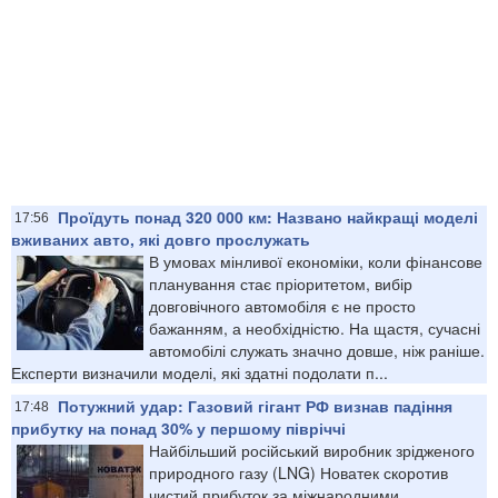
Проїдуть понад 320 000 км: Названо найкращі моделі
17:56
вживаних авто, які довго прослужать
В умовах мінливої економіки, коли фінансове
планування стає пріоритетом, вибір
довговічного автомобіля є не просто
бажанням, а необхідністю. На щастя, сучасні
автомобілі служать значно довше, ніж раніше.
Експерти визначили моделі, які здатні подолати п...
Потужний удар: Газовий гігант РФ визнав падіння
17:48
прибутку на понад 30% у першому півріччі
Найбільший російський виробник зрідженого
природного газу (LNG) Новатек скоротив
чистий прибуток за міжнародними