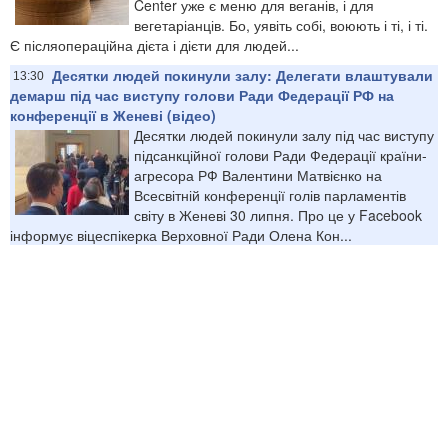
Center уже є меню для веганів, і для
вегетаріанців. Бо, уявіть собі, воюють і ті, і ті.
Є післяопераційна дієта і дієти для людей...
Десятки людей покинули залу: Делегати влаштували
13:30
демарш під час виступу голови Ради Федерації РФ на
конференції в Женеві (відео)
Десятки людей покинули залу під час виступу
підсанкційної голови Ради Федерації країни-
агресора РФ Валентини Матвієнко на
Всесвітній конференції голів парламентів
світу в Женеві 30 липня. Про це у Facebook
інформує віцеспікерка Верховної Ради Олена Кон...