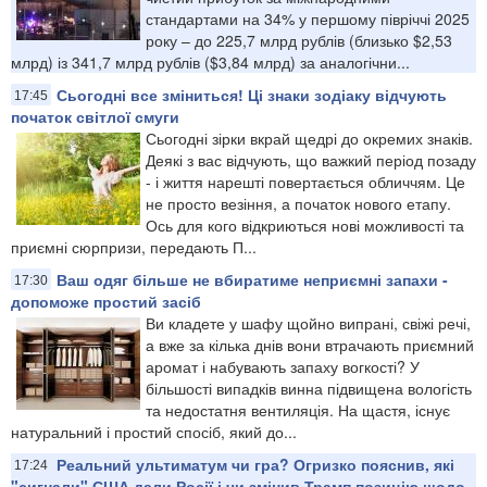
стандартами на 34% у першому півріччі 2025
року – до 225,7 млрд рублів (близько $2,53
млрд) із 341,7 млрд рублів ($3,84 млрд) за аналогічни...
Сьогодні все зміниться! Ці знаки зодіаку відчують
17:45
початок світлої смуги
Сьогодні зірки вкрай щедрі до окремих знаків.
Деякі з вас відчують, що важкий період позаду
- і життя нарешті повертається обличчям. Це
не просто везіння, а початок нового етапу.
Ось для кого відкриються нові можливості та
приємні сюрпризи, передають П...
Ваш одяг більше не вбиратиме неприємні запахи -
17:30
допоможе простий засіб
Ви кладете у шафу щойно випрані, свіжі речі,
а вже за кілька днів вони втрачають приємний
аромат і набувають запаху вогкості? У
більшості випадків винна підвищена вологість
та недостатня вентиляція. На щастя, існує
натуральний і простий спосіб, який до...
Реальний ультиматум чи гра? Огризко пояснив, які
17:24
"сигнали" США дали Росії і чи змінив Трамп позицію щодо