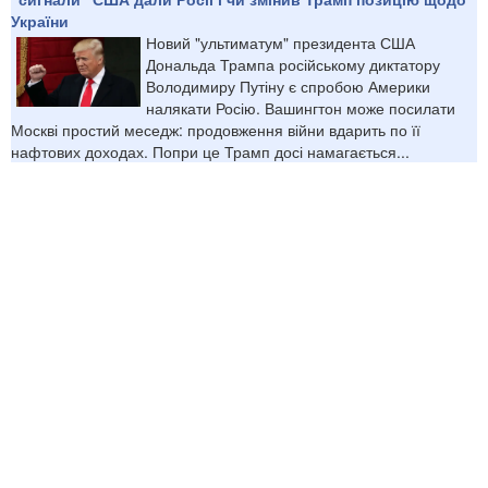
України
Новий "ультиматум" президента США
Дональда Трампа російському диктатору
Володимиру Путіну є спробою Америки
налякати Росію. Вашингтон може посилати
Москві простий меседж: продовження війни вдарить по її
нафтових доходах. Попри це Трамп досі намагається...