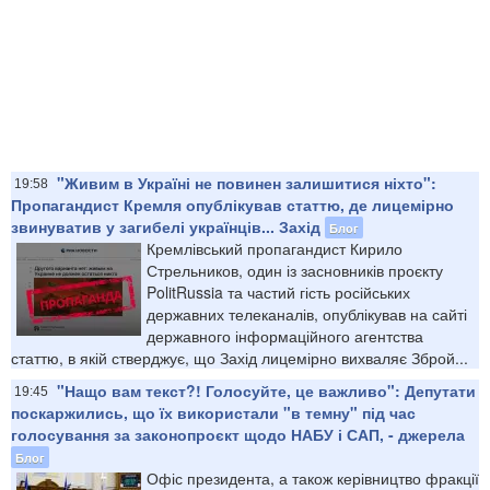
"Живим в Україні не повинен залишитися ніхто":
19:58
Пропагандист Кремля опублікував статтю, де лицемірно
звинуватив у загибелі українців... Захід
Блог
Кремлівський пропагандист Кирило
Стрельников, один із засновників проєкту
PolitRussia та частий гість російських
державних телеканалів, опублікував на сайті
державного інформаційного агентства
статтю, в якій стверджує, що Захід лицемірно вихваляє Зброй...
"Нащо вам текст?! Голосуйте, це важливо": Депутати
19:45
поскаржились, що їх використали "в темну" під час
голосування за законопроєкт щодо НАБУ і САП, - джерела
Блог
Офіс президента, а також керівництво фракції