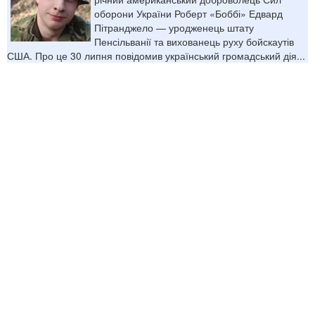
оборони України Роберт «Боббі» Едвард
Пітранджело — уродженець штату
Пенсільванії та вихованець руху бойскаутів
США. Про це 30 липня повідомив український громадський дія...