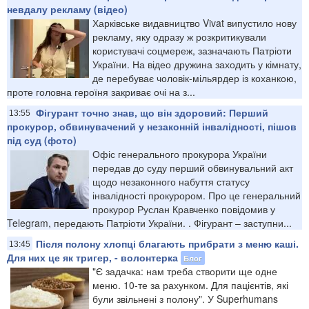
невдалу рекламу (відео)
Харківське видавництво Vivat випустило нову
рекламу, яку одразу ж розкритикували
користувачі соцмереж, зазначають Патріоти
України. На відео дружина заходить у кімнату,
де перебуває чоловік-мільярдер із коханкою,
проте головна героїня закриває очі на з...
Фігурант точно знав, що він здоровий: Перший
13:55
прокурор, обвинувачений у незаконній інвалідності, пішов
під суд (фото)
Офіс генерального прокурора України
передав до суду перший обвинувальний акт
щодо незаконного набуття статусу
інвалідності прокурором. Про це генеральний
прокурор Руслан Кравченко повідомив у
Telegram, передають Патріоти України. . Фігурант – заступни...
Після полону хлопці благають прибрати з меню каші.
13:45
Для них це як тригер, - волонтерка
Блог
"Є задачка: нам треба створити ще одне
меню. 10-те за рахунком. Для пацієнтів, які
були звільнені з полону". У Superhumans