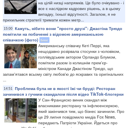
на цілій низці напрямків. Це було очікувано - і
все є наслідком кадрових рішень, а в цьому
випадку, їхньої відсутності. Загалом, я не
прихильник стратегії тримати кожен метр...
Кажуть, нібито вони "просто друзі": Джастіна Трюдо
15:00
помітили на побаченні з відомою американською
співачкою (фото)
Блог
Американську співачку Кеті Перрі, яка
нещодавно розірвала стосунки з чоловіком,
голлівудським актором Орландо Блумом,
помітили разом із колишнім прем'єр-
міністром Канади Джастіном Трюдо, що
запам'ятався всьому світу любов'ю до яскравих та оригінальних
...
Проблема була не в якості їжі чи бруді: Ресторан
14:51
зачинився з гучним скандалом після відео TikTok-блогерки
У Сан-Франциско виник скандал між
власниками ресторану та інфлюенсеркою,
який закінчився тим, що бізнес зачинили. Про
це 29 липня повідомило медіа Fox News,
передають Патріоти України. Йдеться про