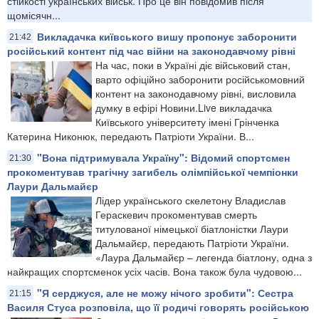
стійкості українських військ. Про це він повідомив після
щомісячн...
Викладачка київського вишу пропонує заборонити
21:42
російський контент під час війни на законодавчому рівні
На час, поки в Україні діє військовий стан,
варто офіційно заборонити російськомовний
контент на законодавчому рівні, висловила
думку в ефірі Новини.Live викладачка
Київського університету імені Грінченка
Катерина Никонюк, передають Патріоти України. В...
"Вона підтримувала Україну": Відомий спортсмен
21:30
прокоментував трагічну загибель олімпійської чемпіонки
Лаури Дальмайєр
Лідер українського скелетону Владислав
Гераскевич прокоментував смерть
титулованої німецької біатлоністки Лаури
Дальмайєр, передають Патріоти України.
«Лаура Дальмайєр – легенда біатлону, одна з
найкращих спортсменок усіх часів. Вона також була чудовою...
"Я серджуся, але не можу нічого зробити": Сестра
21:15
Василя Стуса розповіла, що її родичі говорять російською