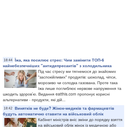
Їжа, яка посилює стрес: Чим замінити ТОП-6
18:44
найнебезпечніших "антидепресантів" з холодильника
Під час стресу ми тягнемося до знайомих
"заспокійливих" продуктів: шоколад, чіпси,
морозиво чи солодка газована. Проте така
їжа лише поглиблює нервове напруження та
шкодить здоров’ю. Видання eatthis.com пропонує корисні
альтернативи - продукти, які дій...
Винятків не буде? Жінок-медиків та фармацевтів
18:42
будуть автоматично ставити на військовий облік
Кабінет міністрів вніс зміни до порядку взяття
на військовий облік жінок із медичною або