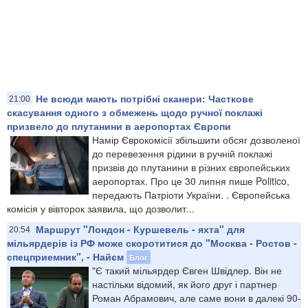
Не всюди мають потрібні сканери: Часткове
21:00
скасування одного з обмежень щодо ручної поклажі
призвело до плутанини в аеропортах Європи
Намір Єврокомісії збільшити обсяг дозволеної
до перевезення рідини в ручній поклажі
призвів до плутанини в різних європейських
аеропортах. Про це 30 липня пише Politico,
передають Патріоти України. . Європейська
комісія у вівторок заявила, що дозволит...
Маршрут "Лондон - Куршевель - яхта" для
20:54
мільярдерів із РФ може скоротитися до "Москва - Ростов -
спецприемник", - Найєм
Блог
"Є такий мільярдер Євген Швідлер. Він не
настільки відомий, як його друг і партнер
Роман Абрамович, але саме вони в далекі 90-