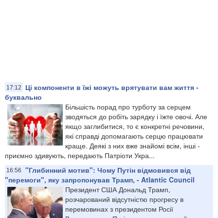
Ці компоненти в їжі можуть врятувати вам життя -
17:12
буквально
Більшість порад про турботу за серцем
зводяться до робіть зарядку і їжте овочі. Але
якщо заглибитися, то є конкретні речовини,
які справді допомагають серцю працювати
краще. Деякі з них вже знайомі всім, інші -
приємно здивують, передають Патріоти Укра...
"Глибинний мотив": Чому Путін відмовився від
16:56
"перемоги", яку запропонував Трамп, - Atlantic Council
Президент США Дональд Трамп,
розчарований відсутністю прогресу в
перемовинах з президентом Росії