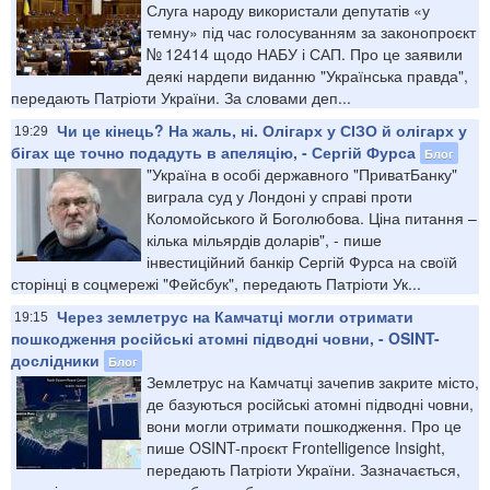
Слуга народу використали депутатів «у
темну» під час голосуванням за законопроєкт
№ 12414 щодо НАБУ і САП. Про це заявили
деякі нардепи виданню "Українська правда",
передають Патріоти України. За словами деп...
Чи це кінець? На жаль, ні. Олігарх у СІЗО й олігарх у
19:29
бігах ще точно подадуть в апеляцію, - Сергій Фурса
Блог
"Україна в особі державного "ПриватБанку"
виграла суд у Лондоні у справі проти
Коломойського й Боголюбова. Ціна питання –
кілька мільярдів доларів", - пише
інвестиційний банкір Сергій Фурса на своїй
сторінці в соцмережі "Фейсбук", передають Патріоти Ук...
Через землетрус на Камчатці могли отримати
19:15
пошкодження російські атомні підводні човни, - OSINT-
дослідники
Блог
Землетрус на Камчатці зачепив закрите місто,
де базуються російські атомні підводні човни,
вони могли отримати пошкодження. Про це
пише OSINT-проєкт Frontelligence Insight,
передають Патріоти України. Зазначається,