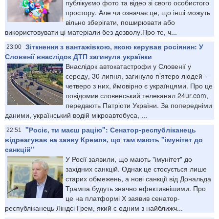
публікуємо фото та відео зі свого особистого
простору. Але чи означає це, що інші можуть
вільно зберігати, поширювати або
використовувати ці матеріали без дозволу.Про те, ч...
Зіткнення з вантажівкою, якою керував росіянин: У
23:00
Словенії внаслідок ДТП загинули українки
Внаслідок автокатастрофи у Словенії у
середу, 30 липня, загинуло п’ятеро людей —
четверо з них, ймовірно є українцями. Про це
повідомив словенський телеканал 24ur.com,
передають Патріоти України. За попередніми
даними, український водій мікроавтобуса, ...
"Росіє, ти маєш рацію": Сенатор-республіканець
22:51
відреагував на заяву Кремля, що там мають "імунітет до
санкцій"
У Росії заявили, що мають "імунітет" до
західних санкцій. Однак це стосується лише
старих обмежень, а нові санкції від Дональда
Трампа будуть значно ефективнішими. Про
це на платформі Х заявив сенатор-
республіканець Ліндсі Грем, який є одним з найближч...