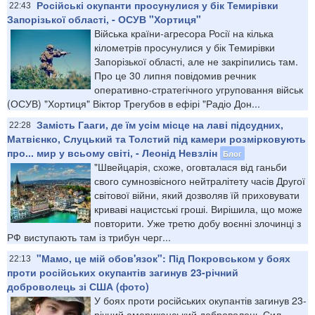
Російські окупанти просунулися у бік Темирівки
22:43
Запорізької області, - ОСУВ "Хортиця"
Війська країни-агресора Росії на кілька
кілометрів просунулися у бік Темирівки
Запорізької області, але не закріпились там.
Про це 30 липня повідомив речник
оперативно-стратегічного угруповання військ
(ОСУВ) "Хортиця" Віктор Трегубов в ефірі "Радіо Дон...
Замість Гааги, де їм усім місце на лаві підсудних,
22:28
Матвієнко, Слуцький та Толстий під камери розмірковують
про... мир у всьому світі, - Леонід Невзлін
Блог
"Швейцарія, схоже, оговталася від ганьби
свого сумнозвісного нейтралітету часів Другої
світової війни, який дозволяв їй приховувати
криваві нацистські гроші. Вирішила, що може
повторити. Уже третю добу воєнні злочинці з
РФ виступають там із трибун черг...
"Мамо, це мій обов'язок": Під Покровськом у боях
22:13
проти російських окупантів загинув 23-річний
доброволець зі США (фото)
У боях проти російських окупантів загинув 23-
річний американський доброволець Сил