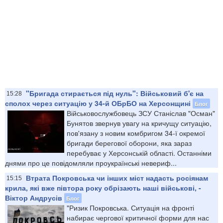
"Бригада стирається під нуль": Військовий б'є на
15:28
сполох через ситуацію у 34-й ОБрБО на Херсонщині
Блог
Військовослужбовець ЗСУ Станіслав "Осман"
Бунятов звернув увагу на кричущу ситуацію,
пов'язану з новим комбригом 34-ї окремої
бригади берегової оборони, яка зараз
перебуває у Херсонській області. Останніми
днями про це повідомляли проукраїнські невериф...
Втрата Покровська чи інших міст надасть росіянам
15:15
крила, які вже півтора року обрізають наші військові, -
Віктор Андрусів
Блог
"Ризик Покровська. Ситуація на фронті
набирає чергової критичної форми для нас