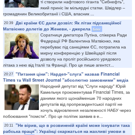
ті створили нафтового гіганта "Сибнефть",
який приніс їм мільярдні статки. Швідлер –
громадянин Великобританії і США, власник ...
Дві країни ЄС дали дозвіл: Як літак підсанкційної
20:39
Матвієнко долетів до Женеви, - джерела
Блог
Соратниця диктатора Путіна, спікерка Ради
Федерації РФ Валентина Матвієнко, яка
перебуває під санкціями ЄС, потрапила на
мирну конференцію у Швейцарії після
дозволу на проліт російського урядового
літака з нею від Італії та Франції. Про це пише агентст...
"Питання ціни": Нардеп-"слуга" назвав Financial
20:27
Times та Wall Street Journal "абсолютно замовними" медіа
Народний депутат від "Слуги народу" Юрій
Камельчук прокоментував Financial Times, за
даними якого щонайменше 70 народних
депутатів від пропрезидентської партії не
хочуть відновлення незалежності НАБУ через
побоювання "помсти". Про це політик заявив в е...
"Не вірив, що в розвиненій країні може існувати така
20:11
рабська праця": Українці скаржаться на жахливі умови в