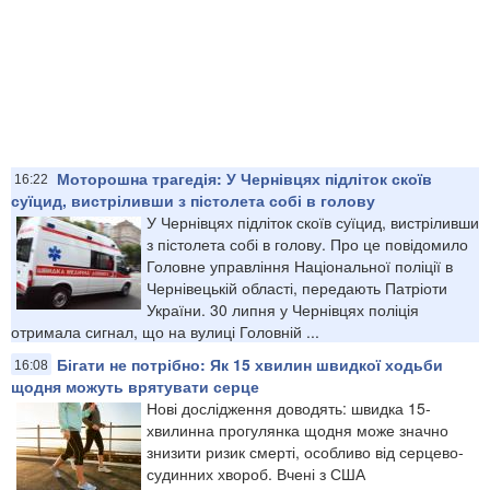
Моторошна трагедія: У Чернівцях підліток скоїв
16:22
суїцид, вистріливши з пістолета собі в голову
У Чернівцях підліток скоїв суїцид, вистріливши
з пістолета собі в голову. Про це повідомило
Головне управління Національної поліції в
Чернівецькій області, передають Патріоти
України. 30 липня у Чернівцях поліція
отримала сигнал, що на вулиці Головній ...
Бігати не потрібно: Як 15 хвилин швидкої ходьби
16:08
щодня можуть врятувати серце
Нові дослідження доводять: швидка 15-
хвилинна прогулянка щодня може значно
знизити ризик смерті, особливо від серцево-
судинних хвороб. Вчені з США