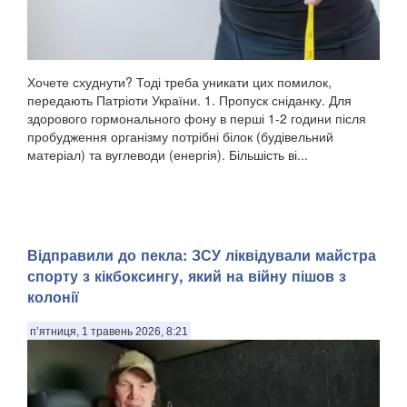
Хочете схуднути? Тоді треба уникати цих помилок,
передають Патріоти України. 1. Пропуск сніданку. Для
здорового гормонального фону в перші 1-2 години після
пробудження організму потрібні білок (будівельний
матеріал) та вуглеводи (енергія). Більшість ві...
Відправили до пекла: ЗСУ ліквідували майстра
спорту з кікбоксингу, який на війну пішов з
колонії
п’ятниця, 1 травень 2026, 8:21