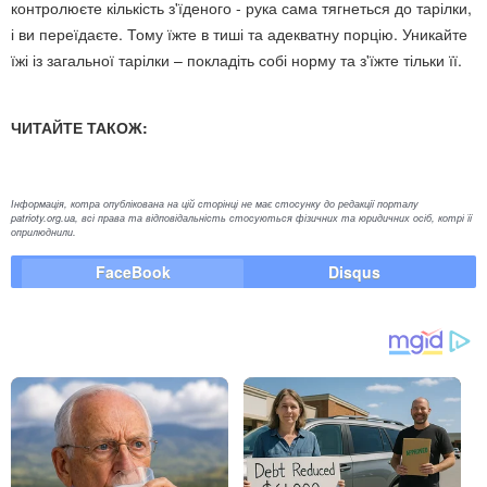
контролюєте кількість з'їденого - рука сама тягнеться до тарілки,
і ви переїдаєте. Тому їжте в тиші та адекватну порцію. Уникайте
їжі із загальної тарілки – покладіть собі норму та з'їжте тільки її.
ЧИТАЙТЕ ТАКОЖ:
Інформація, котра опублікована на цій сторінці не має стосунку до редакції порталу
patrioty.org.ua, всі права та відповідальність стосуються фізичних та юридичних осіб, котрі її
оприлюднили.
FaceBook
Disqus