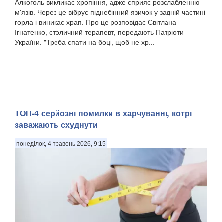
Алкоголь викликає хропіння, адже сприяє розслабленню
м'язів. Через це вібрує піднебінний язичок у задній частині
горла і виникає храп. Про це розповідає Світлана
Ігнатенко, столичний терапевт, передають Патріоти
України. "Треба спати на боці, щоб не хр...
ТОП-4 серйозні помилки в харчуванні, котрі
заважають схуднути
понеділок, 4 травень 2026, 9:15