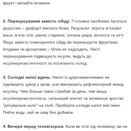
фрукт і випийте вітаміни.
2. Перекушування замість обіду.
Гголовна проблема багатьох
дорослих – дефіцит якісного білка. Результат: втрата м'язової
маси, в'яле тіло, раннє старіння, погана шкіра, волосся та нігті.
Якщо замість повноцінного обіду ви перекушуєте фруктами,
ягодами чи десертами – білок не надходить. Часті
перекушування підвищують інсулін, ведуть до
інсулінорезистентності та посилюють голод.
3. Солодкі напої вдень.
Напої із цукрозамінниками не
піднімають цукор у крові, але викликають рефлекторний викид
інсуліну. Чим більше таких стрибків за день, тим вища
інсулінорезистентність, сильніший апетит та активніше зростає
"рятувальне коло" на талії. Приберіть солодкі напої між їжею.
Пийте воду, чай чи каву без добавок.
4. Вечеря перед телевізором.
Коли ви їсте під телевізор, ви не