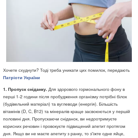
Хочете схуднути? Тоді треба уникати цих помилок, передають
Патріоти України
1. Пропуск сніданку.
Для здорового гормонального фону в
перші 1-2 години після пробудження організму потрібні білок
(будівельний матеріал) та вуглеводи (енергія). Більшість
вітамінів (D, C, B12) та мінералів краще засвоюються у першій
половині дня. Пропускаючи сніданок, ви недоотримуєте
корисних речовин і провокуєте підвищений апетит протягом
дня. Якщо ви не маєте апетиту з ранку, то з'їжте одне яйце,