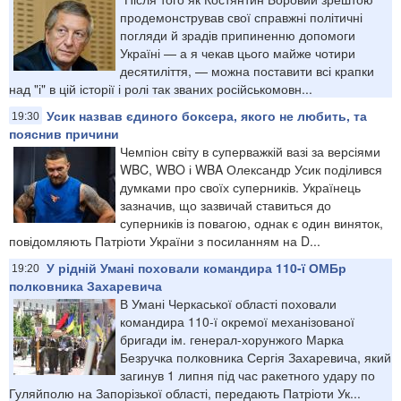
продемонстрував свої справжні політичні
погляди й зрадів припиненню допомоги
Україні — а я чекав цього майже чотири
десятиліття, — можна поставити всі крапки
над "і" в цій історії і ролі так званих російськомовн...
Усик назвав єдиного боксера, якого не любить, та
19:30
пояснив причини
Чемпіон світу в суперважкій вазі за версіями
WBC, WBO і WBA Олександр Усик поділився
думками про своїх суперників. Українець
зазначив, що зазвичай ставиться до
суперників із повагою, однак є один виняток,
повідомляють Патріоти України з посиланням на D...
У рідній Умані поховали командира 110-ї ОМБр
19:20
полковника Захаревича
В Умані Черкаської області поховали
командира 110-ї окремої механізованої
бригади ім. генерал-хорунжого Марка
Безручка полковника Сергія Захаревича, який
загинув 1 липня під час ракетного удару по
Гуляйполю на Запорізької області, передають Патріоти Ук...