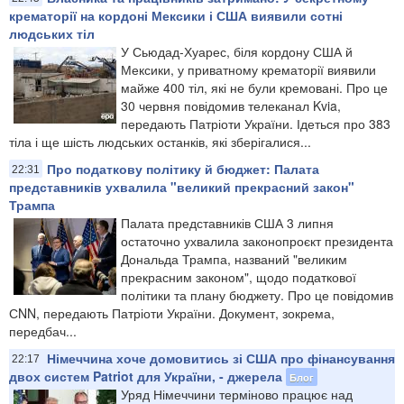
крематорії на кордоні Мексики і США виявили сотні
людських тіл
У Сьюдад-Хуарес, біля кордону США й
Мексики, у приватному крематорії виявили
майже 400 тіл, які не були кремовані. Про це
30 червня повідомив телеканал Kvia,
передають Патріоти України. Ідеться про 383
тіла і ще шість людських останків, які зберігалися...
Про податкову політику й бюджет: Палата
22:31
представників ухвалила "великий прекрасний закон"
Трампа
Палата представників США 3 липня
остаточно ухвалила законопроєкт президента
Дональда Трампа, названий "великим
прекрасним законом", щодо податкової
політики та плану бюджету. Про це повідомив
СNN, передають Патріоти України. Документ, зокрема,
передбач...
Німеччина хоче домовитись зі США про фінансування
22:17
двох систем Patriot для України, - джерела
Блог
Уряд Німеччини терміново працює над