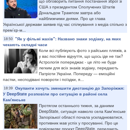
що обговорить питання постачання зброї зі
США з президентом Сполучених Штатів
Дональдом Трампом завтра або
найближчими днями. Про це глава
Української держави заявив під час спілкування з медіа спільно з
прем’єр-м...
"Як у фільмі жахів": Названо знаки зодіаку, на яких
18:50
чекають складні часи
Коли всі публікують фото з райських пляжів, а
у вас постійне відчуття, що щось іде не так?
Астрологія попереджає - це літо не буде
легким для всіх знаків зодіаку, передають
Патріоти України. Попереду — емоційні
пастки, несподівані повороти і поїздки, я...
Окупанти хочуть зменшити дистанцію до Запоріжжя:
18:39
У DeepState розповіли про ситуацію в районі села
Кам'янське
Протягом останнього тижня, за даними
DeepState, ситуація навколо села Кам'янське
Запорізької області почала ускладнюватися,
противник мав успіх у просуванні. Про це
повідомляє проєкт DeepState, передають