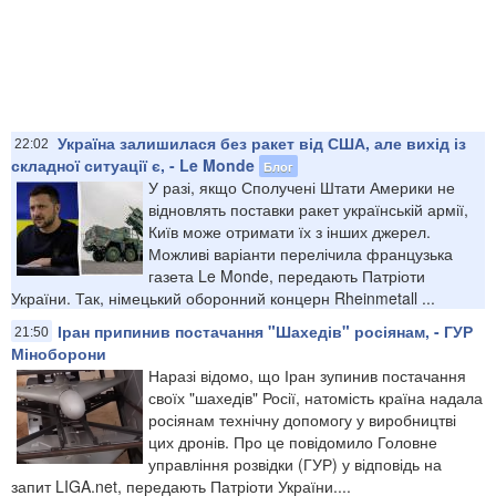
Україна залишилася без ракет від США, але вихід із
22:02
складної ситуації є, - Le Monde
Блог
У разі, якщо Сполучені Штати Америки не
відновлять поставки ракет українській армії,
Київ може отримати їх з інших джерел.
Можливі варіанти перелічила французька
газета Le Monde, передають Патріоти
України. Так, німецький оборонний концерн Rheinmetall ...
Іран припинив постачання "Шахедів" росіянам, - ГУР
21:50
Міноборони
Наразі відомо, що Іран зупинив постачання
своїх "шахедів" Росії, натомість країна надала
росіянам технічну допомогу у виробництві
цих дронів. Про це повідомило Головне
управління розвідки (ГУР) у відповідь на
запит LIGA.net, передають Патріоти України....