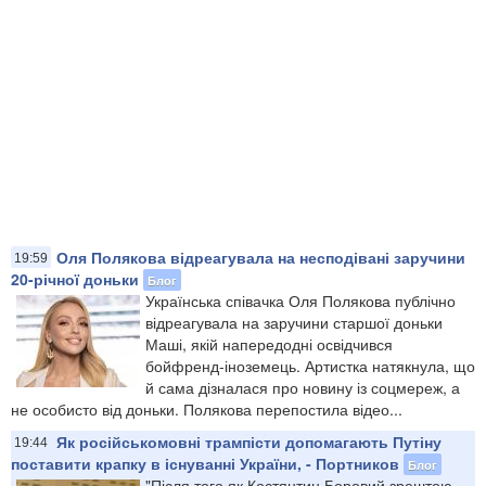
Оля Полякова відреагувала на несподівані заручини
19:59
20-річної доньки
Блог
Українська співачка Оля Полякова публічно
відреагувала на заручини старшої доньки
Маші, якій напередодні освідчився
бойфренд-іноземець. Артистка натякнула, що
й сама дізналася про новину із соцмереж, а
не особисто від доньки. Полякова перепостила відео...
Як російськомовні трампісти допомагають Путіну
19:44
поставити крапку в існуванні України, - Портников
Блог
"Після того як Костянтин Боровий зрештою