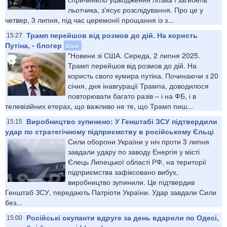
льотчика, з'ясує розслідування. Про це у
четвер, 3 липня, під час церемонії прощання із з...
Трамп перейшов від розмов до дій. На користь
15:27
Путіна, - блогер
Блог
"Новини зі США. Середа, 2 липня 2025.
Трамп перейшов від розмов до дій. На
користь свого кумира путіна. Починаючи з 20
січня, дня інавгурації Трампа, доводилося
повторювати багато разів – і на ФБ, і в
телевізійних етерах, що важливо не те, що Трамп пиш...
Виробництво зупинено: У Генштабі ЗСУ підтвердили
15:15
удар по стратегічному підприємству в російському Єльці
Сили оборони України у ніч проти 3 липня
завдали удару по заводу Енергія у місті
Єлець Липецької області РФ, на території
підприємства зафіксовано вибух,
виробництво зупинили. Це підтвердив
Генштаб ЗСУ, передають Патріоти України. Удар завдали Сили
без...
Російські окупанти вдруге за день вдарили по Одесі,
15:00