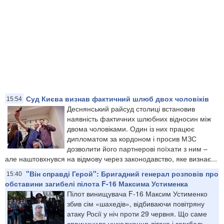
Суд Києва визнав фактичний шлюб двох чоловіків
15:54
Деснянський райсуд столиці встановив
наявність фактичних шлюбних відносин між
двома чоловіками. Один із них працює
дипломатом за кордоном і просив МЗС
дозволити його партнерові поїхати з ним –
але наштовхнувся на відмову через законодавство, яке визнає...
"Він справді Герой": Бригадний генерал розповів про
15:40
обставини загибелі пілота F-16 Максима Устименка
Пілот винищувача F-16 Максим Устименко
збив сім «шахедів», відбиваючи повітряну
атаку Росії у ніч проти 29 червня. Що саме
спричинило ушкодження літака і загибель