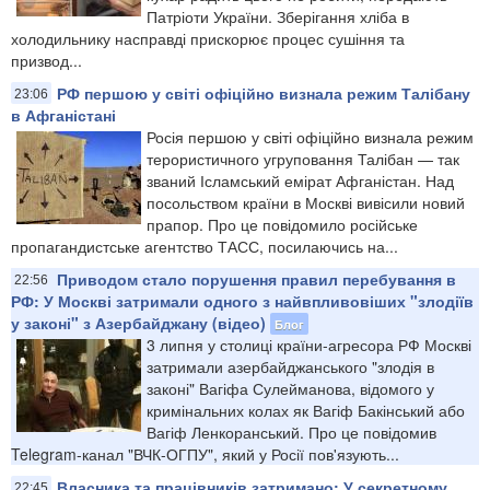
Патріоти України. Зберігання хліба в
холодильнику насправді прискорює процес сушіння та
призвод...
РФ першою у світі офіційно визнала режим Талібану
23:06
в Афганістані
Росія першою у світі офіційно визнала режим
терористичного угруповання Талібан — так
званий Ісламський емірат Афганістан. Над
посольством країни в Москві вивісили новий
прапор. Про це повідомило російське
пропагандистське агентство ТАСС, посилаючись на...
Приводом стало порушення правил перебування в
22:56
РФ: У Москві затримали одного з найвпливовіших "злодіїв
у законі" з Азербайджану (відео)
Блог
3 липня у столиці країни-агресора РФ Москві
затримали азербайджанського "злодія в
законі" Вагіфа Сулейманова, відомого у
кримінальних колах як Вагіф Бакінський або
Вагіф Ленкоранський. Про це повідомив
Telegram-канал "ВЧК-ОГПУ", який у Росії пов'язують...
Власника та працівників затримано: У секретному
22:45