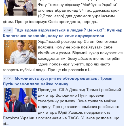
Фогу Томсену відзнаку "Майбутнє України":
хлопець зібрав понад 34 тис. данських крон
(2,7 тис. євро) для допомоги українським
дітям. Про це інформує Офіс президента, переда...
"Що вдома відбувається в людей? Це жах!": Кулінар
20:40
Клопотенко розповів, чому не хоче одружуватися
Український ресторатор Євген Клопотенко
пояснив, чому не хоче пов’язувати себе
сімейними узами. Відомий кухар почувається
самодостатнім, йому абсолютно не потрібні
"другі половинки" у житті, про які часто
говорять публічні люди. Про це він розповів в і...
Можливість зустрічі не обговорювалась: Трамп і
20:26
Путін розмовляли майже годину
Президент США Дональд Трамп і російський
диктатор Володимир Путін провели
телефонну розмову. Вона тривала майже
годину. Про це заявив помічник російського
диктатора Юрій Ушаков, повідомляють
Патріоти України з посиланням на ТАСС. Ушаков розповів, що
пі...