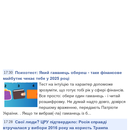
Психотест: Який гаманець обереш - таке фінансове
17:30
майбутнє чекає тебе у 2025 році
Тест на інтуїцію та характер допоможе
зрозуміти, що готує тобі рік у сфері фінансів.
Все просто: обери один гаманець - і читай
розшифровку. Не думай надто довго, довірся
першому враженню, передають Патріоти
України. . Якщо ти вибрав(-ла) гаманець із б...
Свої люди? ЦРУ підтвердило: Росія справді
17:28
втручалася у вибори 2016 року на користь Трампа