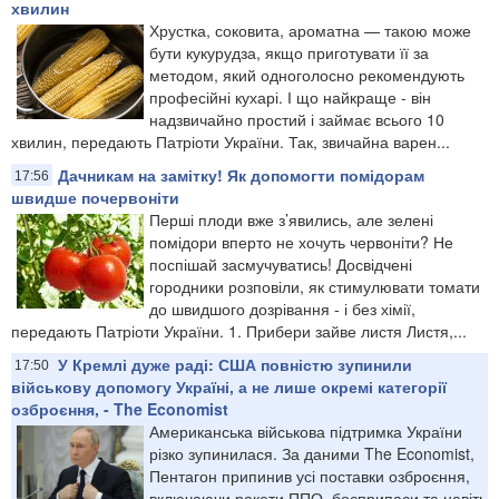
хвилин
Хрустка, соковита, ароматна — такою може
бути кукурудза, якщо приготувати її за
методом, який одноголосно рекомендують
професійні кухарі. І що найкраще - він
надзвичайно простий і займає всього 10
хвилин, передають Патріоти України. Так, звичайна варен...
Дачникам на замітку! Як допомогти помідорам
17:56
швидше почервоніти
Перші плоди вже з’явились, але зелені
помідори вперто не хочуть червоніти? Не
поспішай засмучуватись! Досвідчені
городники розповіли, як стимулювати томати
до швидшого дозрівання - і без хімії,
передають Патріоти України. 1. Прибери зайве листя Листя,...
У Кремлі дуже раді: США повністю зупинили
17:50
військову допомогу Україні, а не лише окремі категорії
озброєння, - The Economist
Американська військова підтримка України
різко зупинилася. За даними The Economist,
Пентагон припинив усі поставки озброєння,
включаючи ракети ППО, боєприпаси та навіть