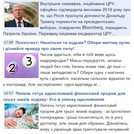
Внутрішня перевірка, ініційована ЦРУ,
офіційно підтвердила висновки 2016 року про
те, що Росія прагнула допомогти Дональду
Трампу перемогти на президентських
виборах, повідомляє Bloomberg, передають
Патріоти України. Перевірку ініціював ексдиректор ЦРУ...
Психотест: Наскільки ти відьма? Обери магічну кулю
17:08
і дізнайся правду про свою силу!
Часом здається, ніби в тобі живе щось
надприродне? Маєш передчуття, читаєш
людей без слів, бачиш знаки там, де інші —
лише випадковість? Обери одну з магічних
куль і дізнайся, наскільки сильною відьмою ти
є насправді. Але застерігаємо: одна відповідь м...
Липень готує карколомний фінансовий прорив для
16:57
трьох знаків зодіаку: Хто в списку щасливчиків
Липень готує карколомний фінансовий
прорив для трьох знаків зодіаку - астрологиня
попереджає: гроші посипляться, як із рогу
достатку, але лише для обраних. Дізнайтесь,
кому з українців зірки приготували нечуваний