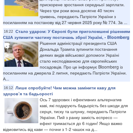
прискорене зростання середньої зарплати.
Через три роки вона досягне 40 тисяч
гривень, передають Патріоти України з
посиланням на постанову від 27 червня 2025 року № 774. За ...
Стало ударом: У Європі були приголомшені рішенням
16:22
США зупинити частину постачань зброї Україні, - Bloomberg
Рішення адміністрації президента США
Дональда Трампа зупинити постачання
деяких видів військової допомоги Україні
стало несподіванкою для європейських
посадовців. Про це інформує Bloomberg із
посиланням на джерела 2 липня, передають Патріоти України.
А...
Лише спробуйте! Чим можна замінити каву для
16:12
здоров’я та бадьорості
Ось 7 здорових і ефективних альтернатив
каві, які подарують бадьорість без шкоди для
серця, тиску та шлунку, передають Патріоти
України. Пий з ранку замість еспресо —
ефект тримається до 6 годин! Якщо важко
відмовитись від кави — почни з 1-2 чашок на д...