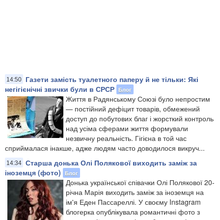
Газети замість туалетного паперу й не тільки: Які
14:50
негігієнічні звички були в СРСР
Блог
Життя в Радянському Союзі було непростим
— постійний дефіцит товарів, обмежений
доступ до побутових благ і жорсткий контроль
над усіма сферами життя формували
незвичну реальність. Гігієна в той час
сприймалася інакше, адже людям часто доводилося викруч...
Старша донька Олі Полякової виходить заміж за
14:34
іноземця (фото)
Блог
Донька української співачки Олі Полякової 20-
річна Марія виходить заміж за іноземця на
ім'я Еден Пассареллі. У своєму Instagram
блогерка опублікувала романтичні фото з