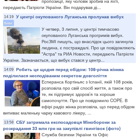
пропозиції, яку чоловік зробив на яхті,
передають Патріоти України. Він подарував ді...
У центрі окупованого Луганська пролунав вибух
14:19
Блог
У четвер, 3 липня, у центрі тимчасово
окупованого Луганська прогримів вибух.
РосЗМІ пишуть, що внаслідок цього загинула
людина, є постраждалі. Про це повідомляють
"Астра" та РИА Новости, передають Патріоти
України. Зазначається, що вибух стався у центр...
Робить це щодня перед обідом: 108-річна жіннка
14:09
поділилася несподіваним секретом довголіття
Есперанса Кортіньяс з Іспанії, якій 108 років,
розповіла про свій спосіб життя, а також про
те, як підтримує здоров’я та хороше
самопочуття. Про це повідомило COPE. В
ефірі радіо жінка розповіла, що перед обідом
випиває маленьку чарку кавового лікеру, ...
СБУ затримала експосадовця Міноборони за
13:58
розкрадання 33 млн грн на закупівлі гвинтівок (фото)
Служба безпеки України та Офіс