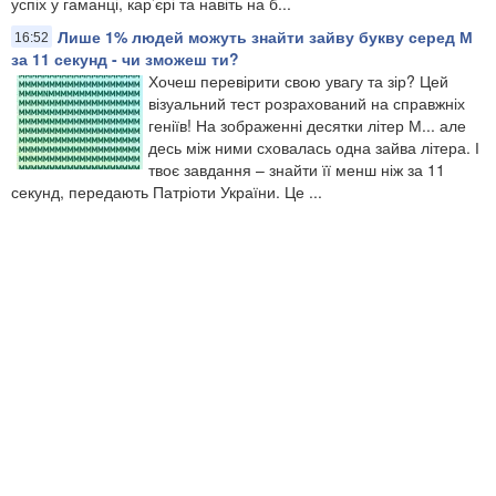
успіх у гаманці, кар’єрі та навіть на б...
Лише 1% людей можуть знайти зайву букву серед М
16:52
за 11 секунд - чи зможеш ти?
Хочеш перевірити свою увагу та зір? Цей
візуальний тест розрахований на справжніх
геніїв! На зображенні десятки літер М... але
десь між ними сховалась одна зайва літера. І
твоє завдання – знайти її менш ніж за 11
секунд, передають Патріоти України. Це ...