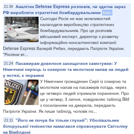
Аналітик Defense Express розповів, чи здатна зараз
21:36
РФ виробляти стратегічні бомбардувальники
Блог
Сьогодні Росія не має можливостей
налагодити виробництво стратегічних
бомбардувальників. Про це розповів
військовий експерт, директор з розвитку
інформаційно-консалтингової компанії
Defense Express Валерій Рябих, передають Патріоти України.
"Росіяни вт...
Пасажирам довелося захищатися самотужки: У
21:24
Німеччині сирієць із сокирою та молотком напав на людей
у потязі, є поранені
У Німеччині громадянин Сирії із сокирою та
молотком напав на пасажирів поїзда, через
це четверо людей отримали поранення. Про
це у четвер, 3 липня, повідомляє таблоїд Bild
з посиланням на джерела, передають
Патріоти України. Як пише таблоїд, чоловік по...
"Його не почув би тільки глухий": Уболівальник
21:11
білоруської тенісистки намагався спровокувати Світоліну
на Вімблдоні