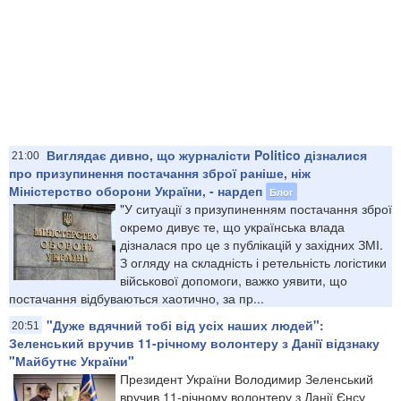
Виглядає дивно, що журналісти Politico дізналися
21:00
про призупинення постачання зброї раніше, ніж
Міністерство оборони України, - нардеп
Блог
"У ситуації з призупиненням постачання зброї
окремо дивує те, що українська влада
дізналася про це з публікацій у західних ЗМІ.
З огляду на складність і ретельність логістики
військової допомоги, важко уявити, що
постачання відбуваються хаотично, за пр...
"Дуже вдячний тобі від усіх наших людей":
20:51
Зеленський вручив 11-річному волонтеру з Данії відзнаку
"Майбутнє України"
Президент України Володимир Зеленський
вручив 11-річному волонтеру з Данії Єнсу