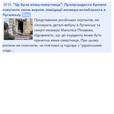
"Це була жінка-смертниця": Пропагандисти Кремля
20:11
озвучили свою версію ліквідації ексмера-колаборанта в
Луганську
Блог
Представники російських окупантів, які
з'ясовують деталі вибуху в Луганську та
смерті ексмера Маноліса Пілавова,
підозрюють, що до інциденту може бути
причетна жінка-смертниця. При цьому
росіяни не пояснили, чи пов'язані ці підозри з "українським
слідо...