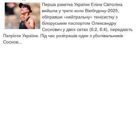
Перша ракетка України Еліна Світоліна
вийшла у третє коло Вімблдону-2025,
обігравши «нейтральну» тенісистку з
білоруським паспортом Олександру
Соснович у двох сетах (6:2, 6:4), передають
Патріоти України. Під час розіграшів один з уболівальників
Соснов...