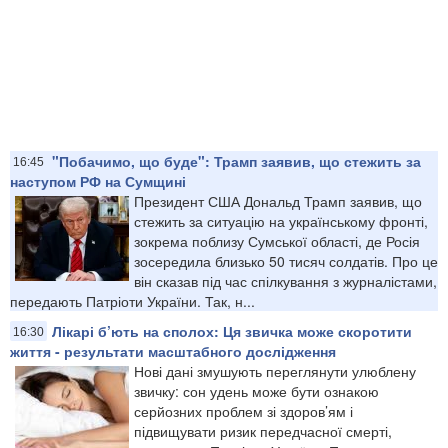
"Побачимо, що буде": Трамп заявив, що стежить за
16:45
наступом РФ на Сумщині
Президент США Дональд Трамп заявив, що
стежить за ситуацію на українському фронті,
зокрема поблизу Сумської області, де Росія
зосередила близько 50 тисяч солдатів. Про це
він сказав під час спілкування з журналістами,
передають Патріоти України. Так, н...
Лікарі б’ють на сполох: Ця звичка може скоротити
16:30
життя - результати масштабного дослідження
Нові дані змушують переглянути улюблену
звичку: сон удень може бути ознакою
серйозних проблем зі здоров’ям і
підвищувати ризик передчасної смерті,