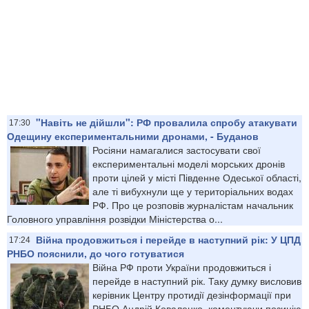
"Навіть не дійшли": РФ провалила спробу атакувати
17:30
Одещину експериментальними дронами, - Буданов
Росіяни намагалися застосувати свої
експериментальні моделі морських дронів
проти цілей у місті Південне Одеської області,
але ті вибухнули ще у територіальних водах
РФ. Про це розповів журналістам начальник
Головного управління розвідки Міністерства о...
Війна продовжиться і перейде в наступний рік: У ЦПД
17:24
РНБО пояснили, до чого готуватися
Війна РФ проти України продовжиться і
перейде в наступний рік. Таку думку висловив
керівник Центру протидії дезінформації при
РНБО Андрій Коваленко, коментуючи позицію