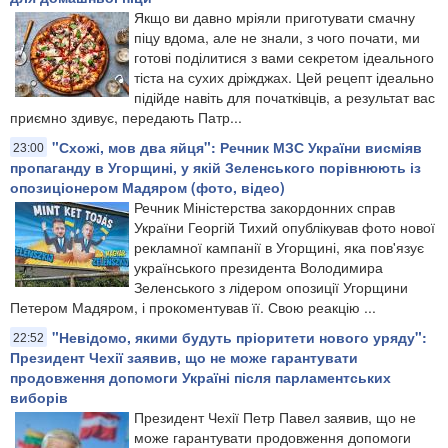
Якщо ви давно мріяли приготувати смачну
піцу вдома, але не знали, з чого почати, ми
готові поділитися з вами секретом ідеального
тіста на сухих дріжджах. Цей рецепт ідеально
підійде навіть для початківців, а результат вас
приємно здивує, передають Патр...
"Схожі, мов два яйця": Речник МЗС України висміяв
23:00
пропаганду в Угорщині, у якій Зеленського порівнюють із
опозиціонером Мадяром (фото, відео)
Речник Міністерства закордонних справ
України Георгій Тихий опублікував фото нової
рекламної кампанії в Угорщині, яка пов'язує
українського президента Володимира
Зеленського з лідером опозиції Угорщини
Петером Мадяром, і прокоментував її. Свою реакцію ...
"Невідомо, якими будуть пріоритети нового уряду":
22:52
Президент Чехії заявив, що не може гарантувати
продовження допомоги Україні після парламентських
виборів
Президент Чехії Петр Павел заявив, що не
може гарантувати продовження допомоги