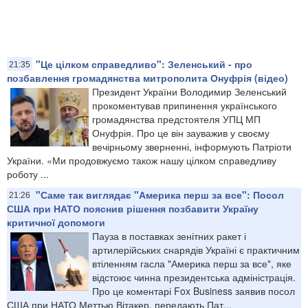
"Це цілком справедливо": Зеленський - про
21:35
позбавлення громадянства митрополита Онуфрія (відео)
Президент України Володимир Зеленський
прокоментував припинення українського
громадянства предстоятеля УПЦ МП
Онуфрія. Про це він зауважив у своєму
вечірньому зверненні, інформують Патріоти
України. «Ми продовжуємо також нашу цілком справедливу
роботу ...
"Саме так виглядає "Америка перш за все": Посол
21:26
США при НАТО пояснив рішення позбавити Україну
критичної допомоги
Пауза в поставках зенітних ракет і
артилерійських снарядів Україні є практичним
втіленням гасла "Америка перш за все", яке
відстоює чинна президентська адміністрація.
Про це коментарі Fox Business заявив посол
США при НАТО Меттью Вітакер, передають Пат...