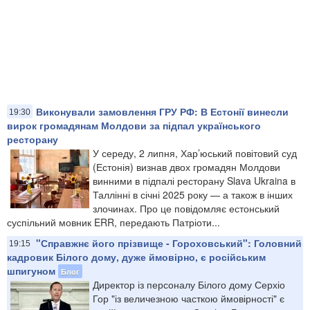
Виконували замовлення ГРУ РФ: В Естонії винесли
19:30
вирок громадянам Молдови за підпал українського
ресторану
У середу, 2 липня, Хар’юський повітовий суд
(Естонія) визнав двох громадян Молдови
винними в підпалі ресторану Slava Ukraina в
Таллінні в січні 2025 року — а також в інших
злочинах. Про це повідомляє естонський
суспільний мовник ERR, передають Патріоти...
"Справжнє його прізвище - Гороховський": Головний
19:15
кадровик Білого дому, дуже ймовірно, є російським
шпигуном
Блог
Директор із персоналу Білого дому Серхіо
Гор "із величезною часткою ймовірності" є