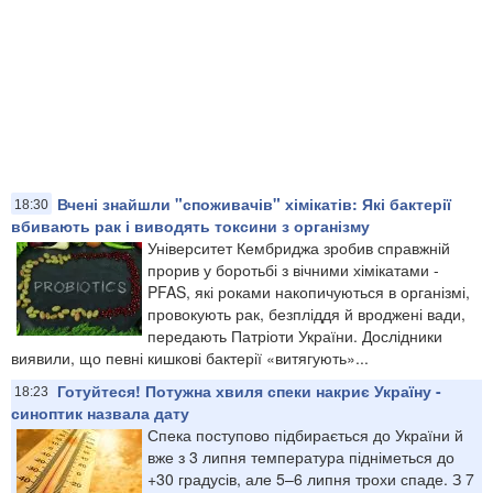
Вчені знайшли "споживачів" хімікатів: Які бактерії
18:30
вбивають рак і виводять токсини з організму
Університет Кембриджа зробив справжній
прорив у боротьбі з вічними хімікатами -
PFAS, які роками накопичуються в організмі,
провокують рак, безпліддя й вроджені вади,
передають Патріоти України. Дослідники
виявили, що певні кишкові бактерії «витягують»...
Готуйтеся! Потужна хвиля спеки накриє Україну -
18:23
синоптик назвала дату
Спека поступово підбирається до України й
вже з 3 липня температура підніметься до
+30 градусів, але 5–6 липня трохи спаде. З 7