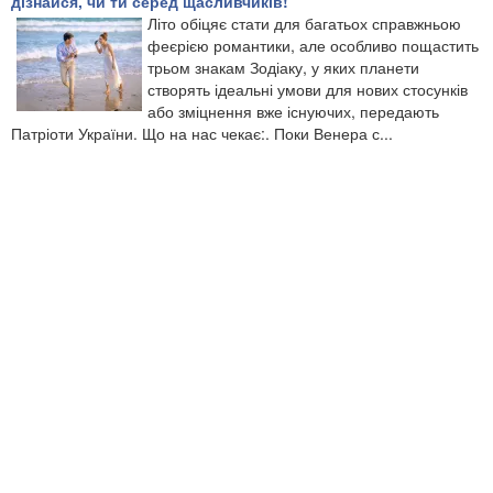
дізнайся, чи ти серед щасливчиків!
Літо обіцяє стати для багатьох справжньою
феєрією романтики, але особливо пощастить
трьом знакам Зодіаку, у яких планети
створять ідеальні умови для нових стосунків
або зміцнення вже існуючих, передають
Патріоти України. Що на нас чекає:. Поки Венера с...