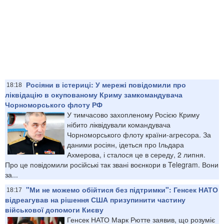
Росіяни в істериці: У мережі повідомили про
18:18
ліквідацію в окупованому Криму замкомандувача
Чорноморського флоту РФ
У тимчасово захопленому Росією Криму
нібито ліквідували командувача
Чорноморського флоту країни-агресора. За
даними росіян, ідеться про Ільдара
Ахмерова, і сталося це в середу, 2 липня.
Про це повідомили російські так звані воєнкори в Telegram. Вони
за...
"Ми не можемо обійтися без підтримки": Генсек НАТО
18:17
відреагував на рішення США призупинити частину
військової допомоги Києву
Генсек НАТО Марк Рютте заявив, що розуміє