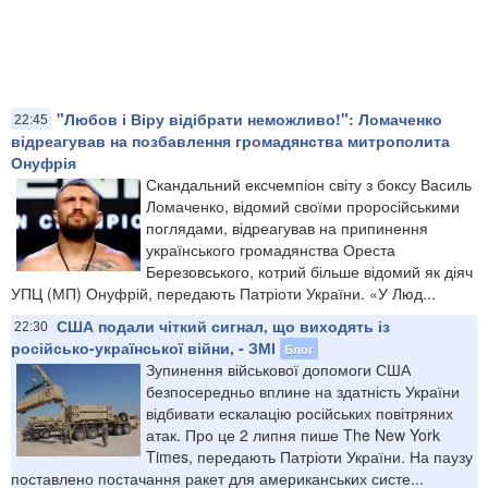
"Любов і Віру відібрати неможливо!": Ломаченко
22:45
відреагував на позбавлення громадянства митрополита
Онуфрія
Скандальний ексчемпіон світу з боксу Василь
Ломаченко, відомий своїми проросійськими
поглядами, відреагував на припинення
українського громадянства Ореста
Березовського, котрий більше відомий як діяч
УПЦ (МП) Онуфрій, передають Патріоти України. «У Люд...
США подали чіткий сигнал, що виходять із
22:30
російсько-української війни, - ЗМІ
Блог
Зупинення військової допомоги США
безпосередньо вплине на здатність України
відбивати ескалацію російських повітряних
атак. Про це 2 липня пише The New York
Times, передають Патріоти України. На паузу
поставлено постачання ракет для американських систе...