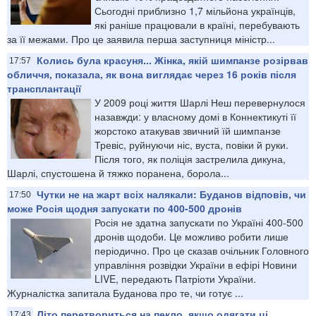
Сьогодні приблизно 1,7 мільйона українців,
які раніше працювали в країні, перебувають
за її межами. Про це заявила перша заступниця міністр...
Колись була красуня... Жінка, якій шимпанзе розірвав
17:57
обличчя, показала, як вона виглядає через 16 років після
трансплантації
У 2009 році життя Шарлі Неш перевернулося
назавжди: у власному домі в Коннектикуті її
жорстоко атакував звичний їй шимпанзе
Тревіс, руйнуючи ніс, вуста, повіки й руки.
Після того, як поліція застрелила дикуна,
Шарлі, спустошена й тяжко поранена, борола...
Чутки не на жарт всіх налякали: Буданов відповів, чи
17:50
може Росія щодня запускати по 400-500 дронів
Росія не здатна запускати по Україні 400-500
дронів щодоби. Це можливо робити лише
періодично. Про це сказав очільник Головного
управління розвідки України в ефірі Новини
LIVE, передають Патріоти України.
Журналістка запитала Буданова про те, чи готує ...
Літо перетвориться на пекло, якщо одягати ці
17:43