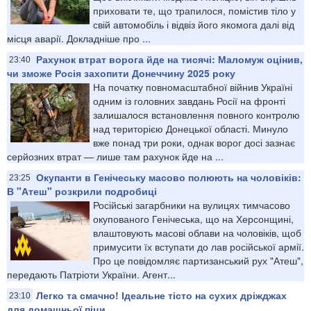
приховати те, що трапилося, помістив тіло у
свій автомобіль і відвіз його якомога далі від
місця аварії. Докладніше про ...
Рахунок втрат ворога йде на тисячі: Маломуж оцінив,
23:40
чи зможе Росія захопити Донеччину 2025 року
На початку повномасштабної війнив Україні
одним із головних завдань Росії на фронті
залишалося встановлення повного контролю
над територією Донецької області. Минуло
вже понад три роки, однак ворог досі зазнає
серйозних втрат — лише там рахунок йде на ...
Окупанти в Генічеську масово полюють на чоловіків:
23:25
В "Атеш" розкрили подробиці
Російські загарбники на вулицях тимчасово
окупованого Генічеська, що на Херсонщині,
влаштовують масові облави на чоловіків, щоб
примусити їх вступати до лав російської армії.
Про це повідомляє партизанський рух "Атеш",
передають Патріоти України. Агент...
Легко та смачно! Ідеальне тісто на сухих дріжджах
23:10
для домашньої піци