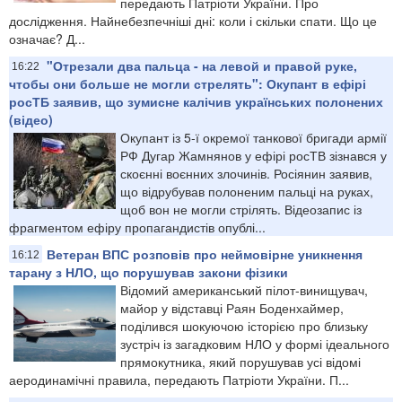
передають Патріоти України. Про
дослідження. Найнебезпечніші дні: коли і скільки спати. Що це
означає? Д...
"Отрезали два пальца - на левой и правой руке,
16:22
чтобы они больше не могли стрелять": Окупант в ефірі
росТБ заявив, що зумисне калічив українських полонених
(відео)
Окупант із 5-ї окремої танкової бригади армії
РФ Дугар Жамнянов у ефірі росТВ зізнався у
скоєнні воєнних злочинів. Росіянин заявив,
що відрубував полоненим пальці на руках,
щоб вон не могли стрілять. Відеозапис із
фрагментом ефіру пропагандистів опублі...
Ветеран ВПС розповів про неймовірне уникнення
16:12
тарану з НЛО, що порушував закони фізики
Відомий американський пілот-винищувач,
майор у відставці Раян Боденхаймер,
поділився шокуючою історією про близьку
зустріч із загадковим НЛО у формі ідеального
прямокутника, який порушував усі відомі
аеродинамічні правила, передають Патріоти України. П...