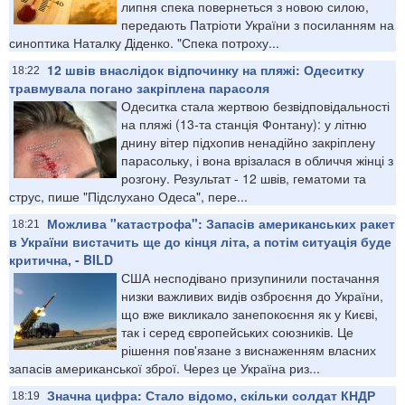
липня спека повернеться з новою силою,
передають Патріоти України з посиланням на
синоптика Наталку Діденко. "Спека потроху...
12 швів внаслідок відпочинку на пляжі: Одеситку
18:22
травмувала погано закріплена парасоля
Одеситка стала жертвою безвідповідальності
на пляжі (13‑та станція Фонтану): у літню
днину вітер підхопив ненадійно закріплену
парасольку, і вона врізалася в обличчя жінці з
розгону. Результат - 12 швів, гематоми та
струс, пише "Підслухано Одеса", пере...
Можлива "катастрофа": Запасів американських ракет
18:21
в України вистачить ще до кінця літа, а потім ситуація буде
критична, - BILD
США несподівано призупинили постачання
низки важливих видів озброєння до України,
що вже викликало занепокоєння як у Києві,
так і серед європейських союзників. Це
рішення пов'язане з виснаженням власних
запасів американської зброї. Через це Україна риз...
Значна цифра: Стало відомо, скільки солдат КНДР
18:19