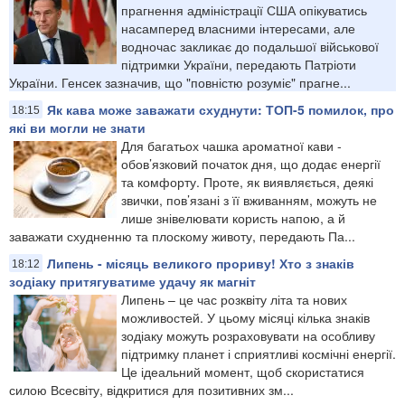
прагнення адміністрації США опікуватись
насамперед власними інтересами, але
водночас закликає до подальшої військової
підтримки України, передають Патріоти
України. Генсек зазначив, що "повністю розуміє" прагне...
Як кава може заважати схуднути: ТОП-5 помилок, про
18:15
які ви могли не знати
Для багатьох чашка ароматної кави -
обов’язковий початок дня, що додає енергії
та комфорту. Проте, як виявляється, деякі
звички, пов’язані з її вживанням, можуть не
лише знівелювати користь напою, а й
заважати схудненню та плоскому животу, передають Па...
Липень - місяць великого прориву! Хто з знаків
18:12
зодіаку притягуватиме удачу як магніт
Липень – це час розквіту літа та нових
можливостей. У цьому місяці кілька знаків
зодіаку можуть розраховувати на особливу
підтримку планет і сприятливі космічні енергії.
Це ідеальний момент, щоб скористатися
силою Всесвіту, відкритися для позитивних зм...