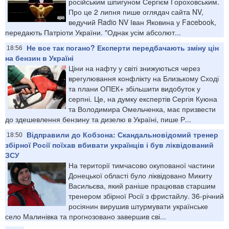
російським шпигуном Сергієм Гороховським.
Про це 2 липня пише оглядач сайта NV,
ведучий Radio NV Іван Яковина у Facebook,
передають Патріоти України. "Однак усім абсолют...
Не все так погано? Експерти передбачають зміну цін
18:56
на бензин в Україні
Ціни на нафту у світі знижуються через
врегулювання конфлікту на Близькому Сході
та плани ОПЕК+ збільшити видобуток у
серпні. Це, на думку експертів Сергія Куюна
та Володимира Омельченка, має призвести
до здешевлення бензину та дизелю в Україні, пише Р...
Відправили до Кобзона: Скандальновідомий тренер
18:50
збірної Росії поїхав вбивати українців і був ліквідований
ЗСУ
На території тимчасово окупованої частини
Донецької області було ліквідовано Микиту
Васильєва, який раніше працював старшим
тренером збірної Росії з фристайлу. 36-річний
росіянин вирушив штурмувати українське
село Малинівка та прогнозовано завершив сві...