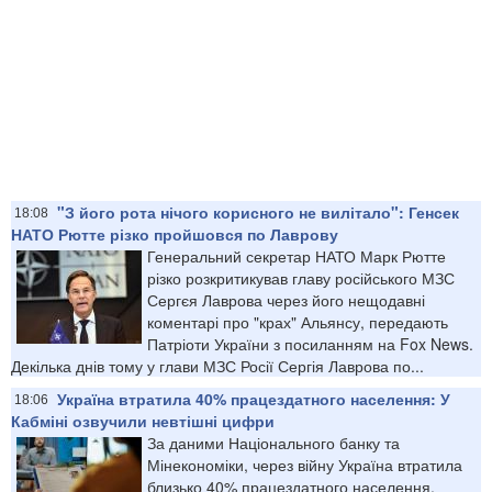
"З його рота нічого корисного не вилітало": Генсек
18:08
НАТО Рютте різко пройшовся по Лаврову
Генеральний секретар НАТО Марк Рютте
різко розкритикував главу російського МЗС
Сергєя Лаврова через його нещодавні
коментарі про "крах" Альянсу, передають
Патріоти України з посиланням на Fox News.
Декілька днів тому у глави МЗС Росії Сергія Лаврова по...
Україна втратила 40% працездатного населення: У
18:06
Кабміні озвучили невтішні цифри
За даними Національного банку та
Мінекономіки, через війну Україна втратила
близько 40% працездатного населення.