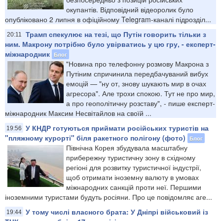
окупантів. Відповідний відеоролик було
опубліковано 2 липня в офіційному Telegram-каналі підрозділ...
Трамп спекулює на тезі, що Путін говорить тільки з
20:11
ним. Макрону потрібно було увірватись у цю гру, - експерт-
міжнародник
Блог
"Новина про телефонну розмову Макрона з
Путіним спричинила передбачуваний вибух
емоцій — "ну от, знову шукають мир в очах
агресора". Але трохи спокою. Тут не про мир,
а про геополітичну розставу", - пише експерт-
міжнародник Максим Несвітайлов на своїй ...
У КНДР готуються приймати російських туристів на
19:56
"пляжному курорті" біля ракетного полігону (фото)
Блог
Північна Корея збудувала масштабну
прибережну туристичну зону в східному
регіоні для розвитку туристичної індустрії,
щоб отримати іноземну валюту в умовах
міжнародних санкцій проти неї. Першими
іноземними туристами будуть росіяни. Про це повідомляє аге...
У тому числі власного брата: У Дніпрі військовий із
19:44