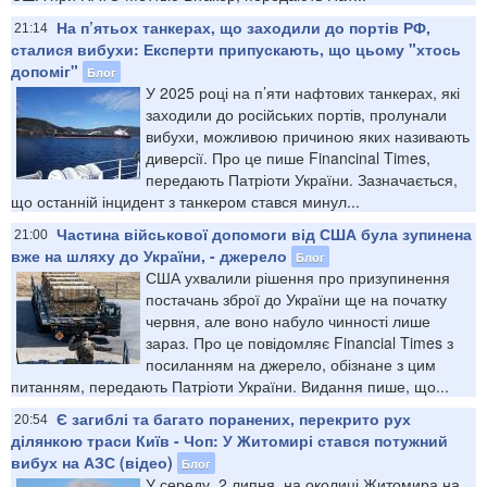
На п’ятьох танкерах, що заходили до портів РФ,
21:14
сталися вибухи: Експерти припускають, що цьому "хтось
допоміг"
Блог
У 2025 році на п’яти нафтових танкерах, які
заходили до російських портів, пролунали
вибухи, можливою причиною яких називають
диверсії. Про це пише Financinal Times,
передають Патріоти України. Зазначається,
що останній інцидент з танкером стався минул...
Частина військової допомоги від США була зупинена
21:00
вже на шляху до України, - джерело
Блог
США ухвалили рішення про призупинення
постачань зброї до України ще на початку
червня, але воно набуло чинності лише
зараз. Про це повідомляє Financial Times з
посиланням на джерело, обізнане з цим
питанням, передають Патріоти України. Видання пише, що...
Є загиблі та багато поранених, перекрито рух
20:54
ділянкою траси Київ - Чоп: У Житомирі стався потужний
вибух на АЗС (відео)
Блог
У середу, 2 липня, на околиці Житомира на