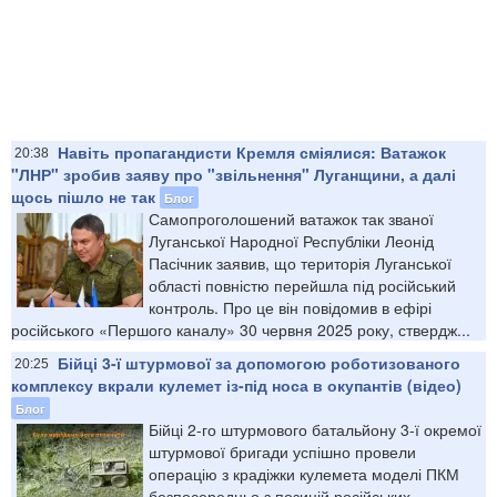
Навіть пропагандисти Кремля сміялися: Ватажок
20:38
"ЛНР" зробив заяву про "звільнення" Луганщини, а далі
щось пішло не так
Блог
Самопроголошений ватажок так званої
Луганської Народної Республіки Леонід
Пасічник заявив, що територія Луганської
області повністю перейшла під російський
контроль. Про це він повідомив в ефірі
російського «Першого каналу» 30 червня 2025 року, ствердж...
Бійці 3-ї штурмової за допомогою роботизованого
20:25
комплексу вкрали кулемет із-під носа в окупантів (відео)
Блог
Бійці 2-го штурмового батальйону 3-ї окремої
штурмової бригади успішно провели
операцію з крадіжки кулемета моделі ПКМ
безпосередньо з позицій російських