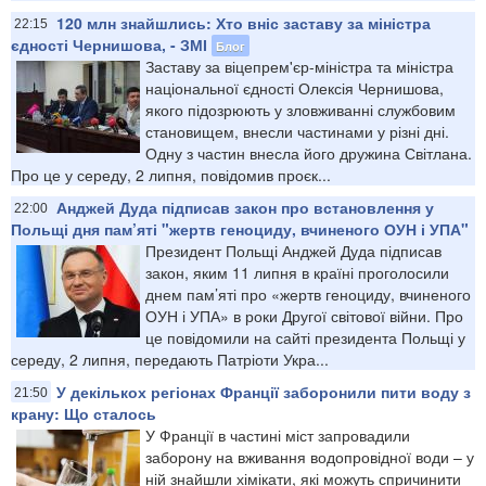
120 млн знайшлись: Хто вніс заставу за міністра
22:15
єдності Чернишова, - ЗМІ
Блог
Заставу за віцепрем'єр-міністра та міністра
національної єдності Олексія Чернишова,
якого підозрюють у зловживанні службовим
становищем, внесли частинами у різні дні.
Одну з частин внесла його дружина Світлана.
Про це у середу, 2 липня, повідомив проєк...
Анджей Дуда підписав закон про встановлення у
22:00
Польщі дня пам’яті "жертв геноциду, вчиненого ОУН і УПА"
Президент Польщі Анджей Дуда підписав
закон, яким 11 липня в країні проголосили
днем пам’яті про «жертв геноциду, вчиненого
ОУН і УПА» в роки Другої світової війни. Про
це повідомили на сайті президента Польщі у
середу, 2 липня, передають Патріоти Укра...
У декількох регіонах Франції заборонили пити воду з
21:50
крану: Що сталось
У Франції в частині міст запровадили
заборону на вживання водопровідної води – у
ній знайшли хімікати, які можуть спричинити