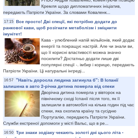
Кремля щодо дипломатичних ініціатив,
передають Патріоти України. За словами Коваленк...
Все просто! Дві спеції, які потрібно додати до
17:15
ранкової кави, щоб розігнати метаболізм і зміцнити
імунітет!
Кава - улюблений напій мільйонів, який додає
енергії та покращує настрій. Але чи знали ви,
що її корисні властивості можна значно
посилити? Достатньо додати лише дві
популярні спеції -. імбир і корицю, передають
Патріоти України. Ці натуральні інгреді...
"Навіть доросла людина загинула б": В Іспанії
16:57
залишена в авто 2-річна дитина померла від спеки
Дворічна дитина померла у вівторок на
північному сході Іспанії після того, як її
залишили в автомобілі на кілька годин під час
спеки, яка охопила країну та сусідню
Португалію, передають Патріоти України.
Служби екстреної допомоги у місті Вальс, що в ре...
Три знаки зодіаку чекають золоті дні цього літа -
16:50