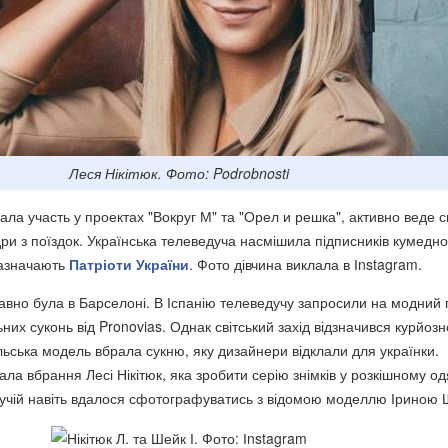
Леся Нікітюк. Фото: Podrobnosti
рала участь у проектах "Вокруг М" та "Орел и решка", активно веде с
дри з поїздок. Українська телеведуча насмішила підписників кумедн
 зазначають
Патріоти України
. Фото дівчина виклала в Іnstagram.
авно була в Барселоні. В Іспанію телеведучу запросили на модний 
льних суконь від Pronovias. Однак світський захід відзначився курйоз
льська модель вбрала сукню, яку дизайнери відклали для українки.
ла вбрання Лесі Нікітюк, яка зробити серію знімків у розкішному одя
дучій навіть вдалося сфотографуватись з відомою моделлю Іриною 