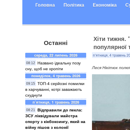
Головна
Політика
Економіка
С
Хіти тижня.
Останні
популярної т
середа, 22 липень 2026
п’ятниця, 4 травень 2
Названо ідеальну позу
08:12
Леся Нікітюк полю
сну, щоб не хропіти
понеділок, 4 травень 2026
ТОП-4 серйозні помилки
09:15
в харчуванні, котрі заважають
схуднути
п’ятниця, 1 травень 2026
Відправили до пекла:
08:21
ЗСУ ліквідували майстра
спорту з кікбоксингу, який на
війну пішов з колонії