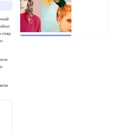
ячній
рібно
 гілку
о-
коси
до
шили