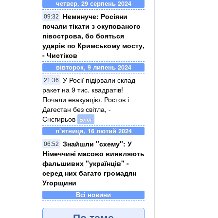
четвер, 29 серпень 2024
Неминуче: Росіяни
09:32
почали тікати з окупованого
півострова, бо бояться
ударів по Кримському мосту,
- Чистіков
вівторок, 9 липень 2024
У Росії підірвали склад
21:36
ракет на 9 тис. квадратів!
Почали евакуацію. Ростов і
Дагестан без світла, -
Снєгирьов
Блог
п’ятниця, 16 лютий 2024
Знайшли "схему": У
06:52
Німеччині масово виявляють
фальшивих "українців" -
серед них багато громадян
Угорщини
Всі новини
По теме