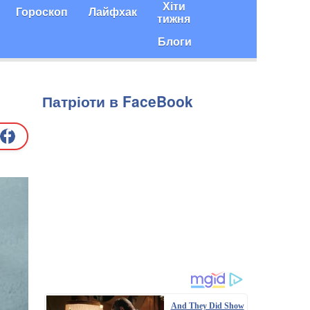
Хіти
Гороскоп
Лайфхак
тижня
Блоги
Патріоти в FaceBook
And They Did Show