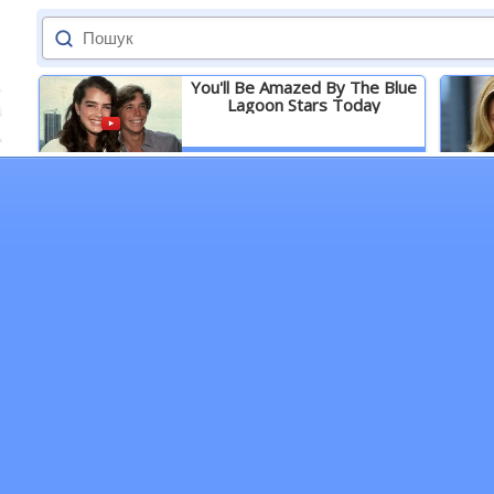
You'll Be Amazed By The Blue
Lagoon Stars Today
Детальніше