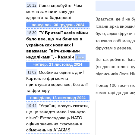
Лише спробуйте! Чим
16:12
можна замінити каву для
здоров’я та бадьорості
Здається, де б не б
понеділок, 30 грудень 2024
Іспанії зірка виріш
"У Британії часів війни
було, адже фрукти а
18:30
було все, що ми бачимо в
та взяла собі манда
українських новинах і
фруктам з дерева.
вважаємо "вітчизняними
недоліками", - Казарін
Блог
Всі так роблять! Іс
четвер, 21 листопад 2024
(як дав по голові, 
Особливо оцінять діти!
11:02
підписників Леся Нік
Картоплю фрі можна
приготувати корисною, без олії
Понад 100 тисяч л
та фритюру
коментарі до допис
понеділок, 18 листопад 2024
"Українці можуть сказати,
19:44
що це занадто мало і занадто
пізно": Експосадовець НАТО
оцінив значення скасування
обмежень на ATACMS