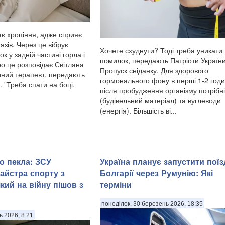
ає хропіння, адже сприяє
зів. Через це вібрує
Хочете схуднути? Тоді треба уникати
к у задній частині горла і
помилок, передають Патріоти України
ро це розповідає Світлана
Пропуск сніданку. Для здорового
ичний терапевт, передають
гормонального фону в перші 1-2 год
. "Треба спати на боці,
після пробудження організму потрібні
(будівельний матеріал) та вуглеводи
(енергія). Більшість ві...
о пекла: ЗСУ
Україна планує запустити поїз
майстра спорту з
Болгарії через Румунію: Які
який на війну пішов з
терміни
понеділок, 30 березень 2026, 18:35
ь 2026, 8:21