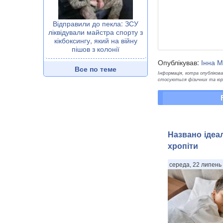
Відправили до пекла: ЗСУ
ліквідували майстра спорту з
кікбоксингу, який на війну
пішов з колонії
Опублікував:
Інна М
Все по теме
Інформація, котра опублікован
стосуються фізичних та юрид
Названо ідеа
хропіти
середа, 22 липень 