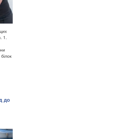
 цих
. 1.
ини
 білок
д до