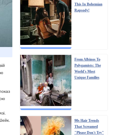
This In Bohemian
Rapsody!
From Albinos To
вій
Polygamists: The
World's Most
ою
Unique Families
показ
ною
зі.
Шейк.
90s Hair Trends
That Screamed
"Please Don't Try"