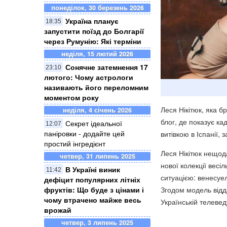
понеділок, 30 березень 2026
Україна планує
18:35
запустити поїзд до Болгарії
через Румунію: Які терміни
неділя, 15 лютий 2026
Сонячне затемнення 17
23:10
лютого: Чому астрологи
називають його переломним
моментом року
Леся Нікітюк, яка б
неділя, 4 січень 2026
блог, де показує ка
Секрет ідеальної
12:07
паніровки - додайте цей
витівкою в Іспанії,
простий інгредієнт
Леся Нікітюк нещод
четвер, 31 липень 2025
нової колекції весі
В Україні виник
11:42
ситуацією: венесуе
дефіцит популярних літніх
фруктів: Що буде з цінами і
Згодом модель відда
чому втрачено майже весь
Українській телеве
врожай
четвер, 3 липень 2025