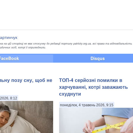
артинчук
а на цій сторінці не має стосунку до редакції порталу patrioty.org.ua, всі права та відповідальність
ичних осіб, котрі її оприлюднили.
FaceBook
Disqus
льну позу сну, щоб не
ТОП-4 серйозні помилки в
харчуванні, котрі заважають
схуднути
2026, 8:12
понеділок, 4 травень 2026, 9:15