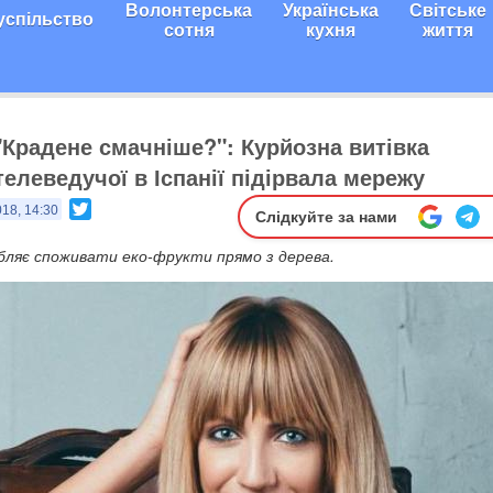
Волонтерська
Українська
Світське
успільство
сотня
кухня
життя
 "Крадене смачніше?": Курйозна витівка
елеведучої в Іспанії підірвала мережу
Twitter
018, 14:30
Слідкуйте за нами
бляє споживати еко-фрукти прямо з дерева.