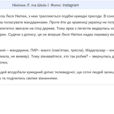
Нікітюк Л. та Шейк І. Фото: Іnstagram
ула Леся Нікітюк, з нею трапляються подібні кумедні пригоди. В сон
ила поласувати мандаринами. Проте йти до крамниці українці не пот
петитно звисали на гілці дерева. Тому зірка з легкістю видерлась на
рин. Судячи з допису, це не вперше Леся Нікітюк надає перевагу ек
панія – мандарини, ПАР– манго (пам'ятаю, трясла), Мадагаскар – ко
думала, не виживу). Тому зізнавайтеся, хто так робив? – звернулась 
ітюк.
юдей вподобали кумедний допис телеведучої, ще сотні людей зали
у та поділились своїми зізнаннями.