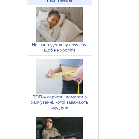
Названо ідеальну позу сну,
щоб не хропіти
ТОП-4 серйозні помилки в
харчуванні, котрі заважають
схуднути