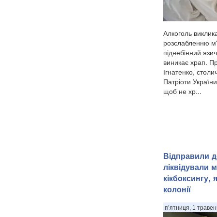
Алкоголь виклик
розслабленню м'я
піднебінний язичо
виникає храп. П
Ігнатенко, стол
Патріоти України
щоб не хр...
Відправили д
ліквідували 
кікбоксингу, 
колонії
п’ятниця, 1 травен