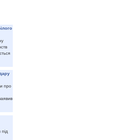
Білого
ну
рств
ється
дару
ки про
заявив
 під