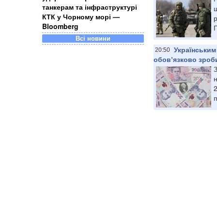
танкерам та інфраструктурі
щ
КТК у Чорному морі —
р
Bloomberg
П
Всі новини
Українським
20:50
обовʼязково зроб
З
н
2
п