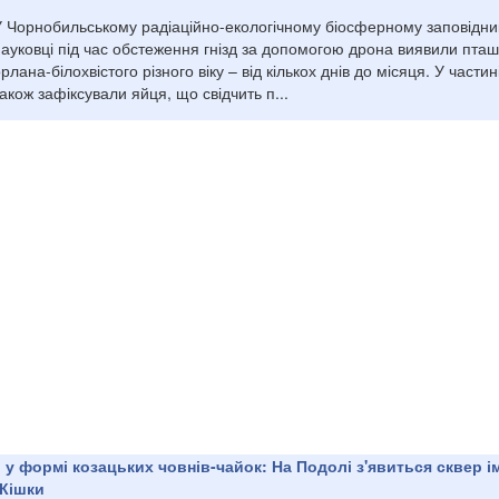
У Чорнобильському радіаційно-екологічному біосферному заповідни
науковці під час обстеження гнізд за допомогою дрона виявили пта
рлана-білохвістого різного віку – від кількох днів до місяця. У частині
акож зафіксували яйця, що свідчить п...
 у формі козацьких човнів-чайок: На Подолі з'явиться сквер і
 Кішки