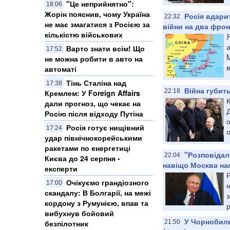
"Це неприйнятно":
18:06
Жорін пояснив, чому Україна
Росія вдарит
22:32
не має змагатися з Росією за
війни на два фронт
кількістю військових
а
Варто знати всім! Що
17:52
M
не можна робити в авто на
в
автоматі
Тінь Сталіна над
17:38
Війна губить
22:18
Кремлем: У Foreign Affairs
К
дали прогноз, що чекає на
Росію після відходу Путіна
Росія готує нищівний
17:24
о
удар північнокорейськими
ракетами по енергетиці
"Розповідал
22:04
Києва до 24 серпня -
навіщо Москва наг
експерти
Очікуємо грандіозного
17:00
н
скандалу: В Болгарії, на межі
з
кордону з Румунією, впав та
р
вибухнув бойовий
У Чорнобиль
21:50
безпілотник