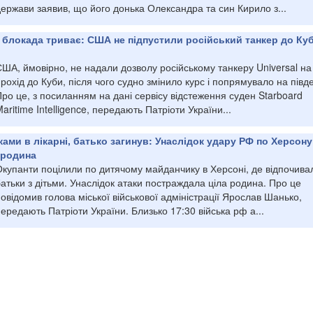
ержави заявив, що його донька Олександра та син Кирило з...
 блокада триває: США не підпустили російський танкер до Куб
ША, ймовірно, не надали дозволу російському танкеру Universal на
рохід до Куби, після чого судно змінило курс і попрямувало на півд
ро це, з посиланням на дані сервісу відстеження суден Starboard
aritime Intelligence, передають Патріоти України...
ками в лікарні, батько загинув: Унаслідок удару РФ по Херсону
 родина
Окупанти поцілили по дитячому майданчику в Херсоні, де відпочива
атьки з дітьми. Унаслідок атаки постраждала ціла родина. Про це
овідомив голова міської військової адміністрації Ярослав Шанько,
ередають Патріоти України. Близько 17:30 війська рф а...