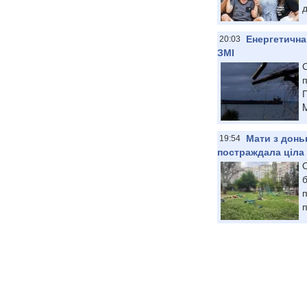
д
Енергетична
20:03
ЗМІ
С
п
П
M
Мати з донь
19:54
постраждала ціла
б
п
п