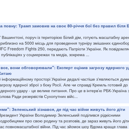
на повну: Трамп замовив на своє 80-річчя бої без правил біля 
 Вашингтоні, поруч із територією Білий дім, готують масштабну аре
приблизно на 5000 місць для проведення турніру змішаних єдинобо
UFC Freedom Fights 250, передають Патріоти України. Як повідомля
 публікаціях у соцмережах та медіа, зокрема ...
все, вони обговорювали": Експерт оцінив загрозу ядерного у
 Китаю
В інформаційному просторі України дедалі частіше з'являються дум
агрозу ядерної зброї з боку Росії. Але чи справді Кремль готовий до
дерного удару - це велике питання. Про це в інтерв’ю РБК-Україна 
олова Ради резервістів Сухопутних війс...
ми": Зеленський зізнався, де під час війни живуть його діти
Президент України Володимир Зеленський поділився рідкісними
одробицями про свою родину та розповів, де зараз живуть його діти
час повномасштабної війни. Під час зйомок шоу Вдома краще глава