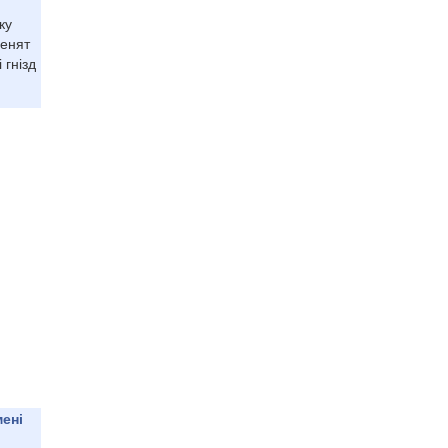
ку
шенят
 гнізд
мені