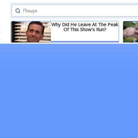
Why Did He Leave At The Peak
Of This Show's Run?
Детальніше