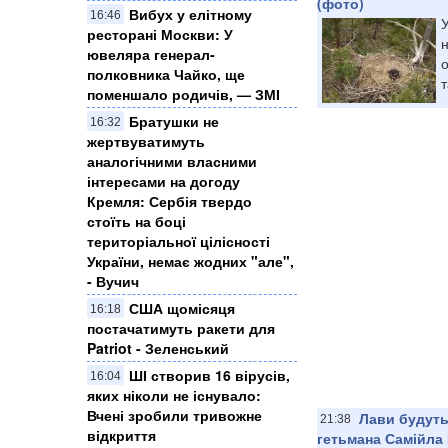
(фото)
Вибух у елітному
16:46
ресторані Москви: У
ювеляра генерал-
о
полковника Чайко, ще
т
поменшало родичів, — ЗМІ
Братушки не
16:32
жертвуватимуть
аналогічними власними
інтересами на догоду
Кремля: Сербія твердо
стоїть на боці
територіальної цілісності
України, немає жодних "але",
- Вучич
США щомісяця
16:18
постачатимуть ракети для
Patriot - Зеленський
ШІ створив 16 вірусів,
16:04
яких ніколи не існувало:
Вчені зробили тривожне
Лави будуть
21:38
відкриття
гетьмана Самійла