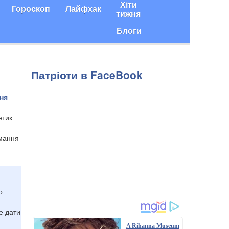
Хіти
Гороскоп
Лайфхак
тижня
Блоги
Патріоти в FaceBook
ня
етик
имання
о
е дати
A Rihanna Museum