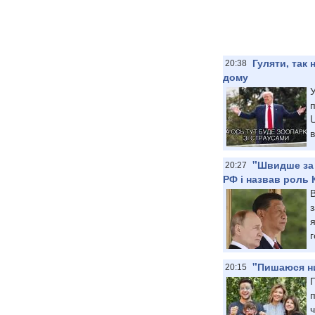
Гуляти, так 
20:38
дому
У
в
"Швидше за 
20:27
РФ і назвав роль
з
я
г
"Пишаюся ни
20:15
п