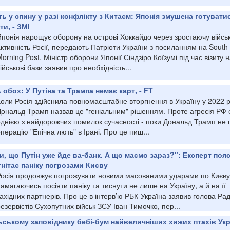
ь у спину у разі конфлікту з Китаєм: Японія змушена готувати
и, - ЗМІ
Японія нарощує оборону на острові Хоккайдо через зростаючу війсь
ктивність Росії, передають Патріоти України з посиланням на South
orning Post. Міністр оборони Японії Сіндзіро Коїзумі під час візиту 
ійськові бази заявив про необхідність...
 обох: У Путіна та Трампа немає карт, - FT
оли Росія здійснила повномасштабне вторгнення в Україну у 2022 р
Дональд Трамп назвав це "геніальним" рішенням. Проте агресія РФ 
однією з найдорожчих помилок сучасності - поки Дональд Трамп не 
перацію "Епічна лють" в Ірані. Про це пиш...
и, що Путін уже йде ва-банк. А що маємо зараз?": Експерт поя
нітає паніку погрозами Києву
Росія продовжує погрожувати новими масованими ударами по Києву
амагаючись посіяти паніку та тиснути не лише на Україну, а й на її
ахідних партнерів. Про це в інтерв’ю РБК-Україна заявив голова Ра
езервістів Сухопутних військ ЗСУ Іван Тимочко, пер...
ському заповіднику бебі-бум найвеличніших хижих птахів Укр