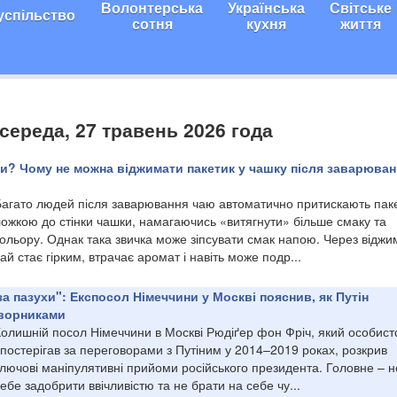
Волонтерська
Українська
Світське
успільство
сотня
кухня
життя
 середа, 27 травень 2026 года
ли? Чому не можна віджимати пакетик у чашку після заварюван
Багато людей після заварювання чаю автоматично притискають пак
ложкою до стінки чашки, намагаючись «витягнути» більше смаку та
кольору. Однак така звичка може зіпсувати смак напою. Через відж
ай стає гірким, втрачає аромат і навіть може подр...
за пазухи": Експосол Німеччини у Москві пояснив, як Путін
оворниками
Колишній посол Німеччини в Москві Рюдіґер фон Фріч, який особист
постерігав за переговорами з Путіним у 2014–2019 роках, розкрив
лючові маніпулятивні прийоми російського президента. Головне – н
ебе задобрити ввічливістю та не брати на себе чу...