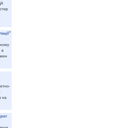
ДА
устир
лації"
рному
 в
умен
кетно-
і
в на
трат
вила,