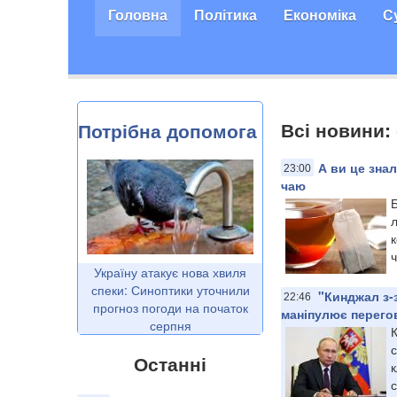
Головна
Політика
Економіка
С
Всі новини:
Потрібна допомога
А ви це зна
23:00
чаю
ч
Україну атакує нова хвиля
спеки: Синоптики уточнили
"Кинджал з-
22:46
прогноз погоди на початок
маніпулює перег
серпня
с
Останні
к
с