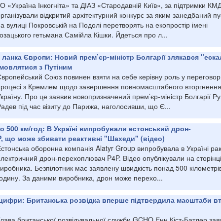
О «Україна Інкогніта» та ДІАЗ «Стародавній Київ», за підтримки КМ
рганізували відкритий архітектурний конкурс за яким занедбаний п
а вулиці Покровській на Подолі перетворять на екопростір імені
озацького гетьмана Самійла Кішки. Йдеться про л...
 ланка Європи: Новий прем’єр-міністр Болгарії злякався "еска
мовлятися з Путіним
Європейський Союз повинен взяти на себе керівну роль у перегово
процесі з Кремлем щодо завершення повномасштабного вторгнення
країну. Про це заявив новопризначений прем’єр-міністр Болгарії Р
адев під час візиту до Парижа, наголосивши, що Є...
о 500 км/год: В Україні випробували естонський дрон-
, що може збивати реактивні "Шахеди" (відео)
стонська оборонна компанія Alatyr Group випробувала в Україні ра
електричний дрон-перехоплювач P4P. Відео опублікували на сторінц
иробника. Безпілотник має заявлену швидкість понад 500 кілометрі
годину. За даними виробника, дрон може перехо...
цифри: Британська розвідка вперше підтвердила масштаби в
Глава британської розвідувальної служби GCHQ Енн Кіст-Батлер зая