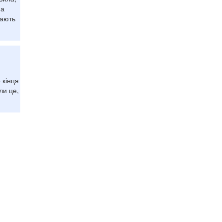
 а
дають
 кінця
ли це,