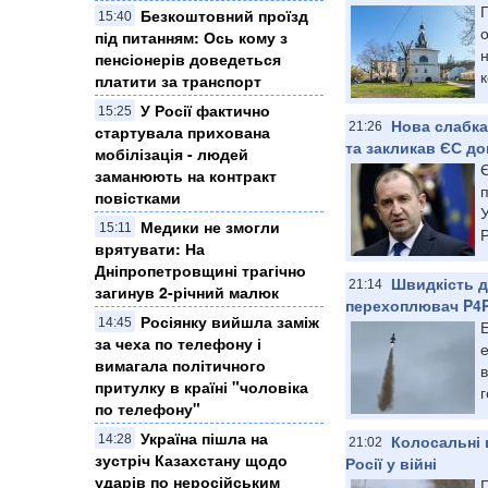
Г
Безкоштовний проїзд
15:40
о
під питанням: Ось кому з
н
пенсіонерів доведеться
к
платити за транспорт
У Росії фактично
15:25
Нова слабка
21:26
стартувала прихована
та закликав ЄС до
мобілізація - людей
заманюють на контракт
повістками
У
Медики не змогли
15:11
Р
врятувати: На
Дніпропетровщині трагічно
Швидкість д
21:14
загинув 2-річний малюк
перехоплювач P4P
Росіянку вийшла заміж
14:45
Е
за чеха по телефону і
вимагала політичного
в
притулку в країні "чоловіка
по телефону"
Україна пішла на
Колосальні 
14:28
21:02
зустріч Казахстану щодо
Росії у війні
ударів по неросійським