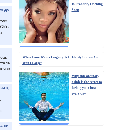
Is Probably Opening
ся до
Soon
кову
 China
на
оці,
When Fame Meets Fragility: 6 Celebrity Stories You
стала
Won't Forget
почав
Why this ordinary
drink is the secret to
снив,
feeling your best
every day
,
ди
аїни