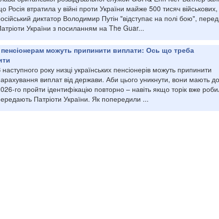
о Росія втратила у війні проти України майже 500 тисяч військових,
осійський диктатор Володимир Путін "відступає на полі бою", пере
атріоти України з посиланням на The Guar...
 пенсіонерам можуть припинити виплати: Ось що треба
ити
 наступного року низці українських пенсіонерів можуть припинити
арахування виплат від держави. Аби цього уникнути, вони мають до
026-го пройти ідентифікацію повторно – навіть якщо торік вже роби
ередають Патріоти України. Як попередили ...