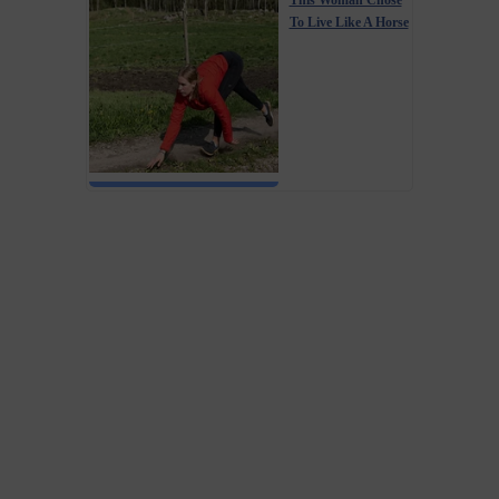
This Woman Chose
To Live Like A Horse