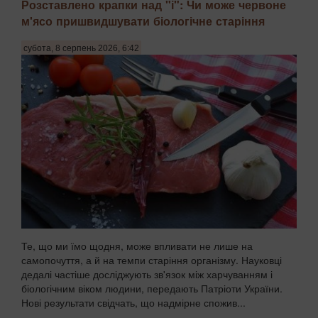
Розставлено крапки над "і": Чи може червоне
м'ясо пришвидшувати біологічне старіння
субота, 8 серпень 2026, 6:42
Те, що ми їмо щодня, може впливати не лише на
самопочуття, а й на темпи старіння організму. Науковці
дедалі частіше досліджують зв'язок між харчуванням і
біологічним віком людини, передають Патріоти України.
Нові результати свідчать, що надмірне спожив...