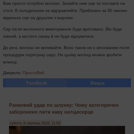
Вам просто потрібно молоко. Залийте ним сир та поставте на
столі. В холодильник не відправляйте. Приблизно за 30 хвилин
відкиньте сир на друшляк з марлею.
Сир після молочного вимочування буде врятовано. Він буде
ніжний, а кислого смаку й не буде відчуватися.
До речі, молоко не виливайте. Воно також не є зіпсованим після
процедури порятунку сиру. На цьому молоці можна зробити
млинці.
Джерело:
ПростоВей
FaceBook
Disqus
Ранковий удар по шлунку: Чому категорично
заборонено пити каву натщесерце
субота, 8 серпень 2026, 11:50