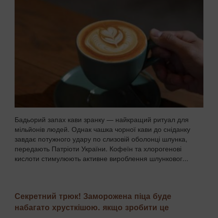
Бадьорий запах кави зранку — найкращий ритуал для
мільйонів людей. Однак чашка чорної кави до сніданку
завдає потужного удару по слизовій оболонці шлунка,
передають Патріоти України. Кофеїн та хлорогенові
кислоти стимулюють активне вироблення шлунковог...
Секретний трюк! Заморожена піца буде
набагато хрусткішою. якщо зробити це