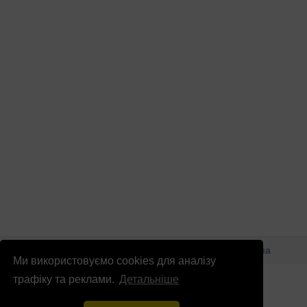
© Патріоти України 2026
Правова інформація
Реклама
Ми використовуємо cookies для аналізу
info
@
patrioty.org.ua
трафіку та реклами.
Детальніше