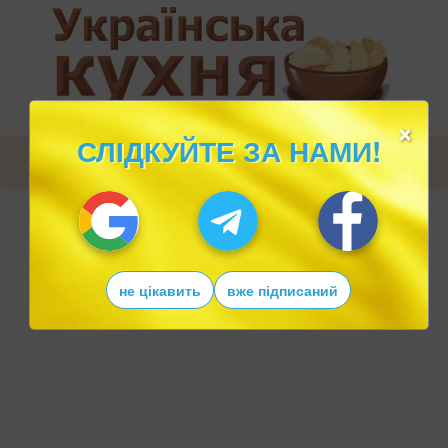
×
СЛІДКУЙТЕ ЗА НАМИ!
не цікавить
вже підписаний