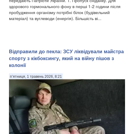
передають Патріоти України. 1. Пропуск сніданку. Для
здорового гормонального фону в перші 1-2 години після
пробудження організму потрібні білок (будівельний
матеріал) та вуглеводи (енергія). Більшість ві...
Відправили до пекла: ЗСУ ліквідували майстра
спорту з кікбоксингу, який на війну пішов з
колонії
п’ятниця, 1 травень 2026, 8:21