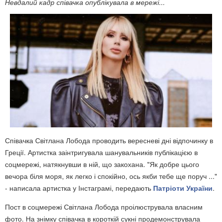
Невдалий кадр співачка опублікувала в мережі...
Співачка Світлана Лобода проводить вересневі дні відпочинку в
Греції. Артистка заінтригувала шанувальників публікацією в
соцмережі, натякнувши в ній, що закохана. "Як добре цього
вечора біля моря, як легко і спокійно, ось якби тебе ще поруч ..."
- написала артистка у Інстаграмі, передають
Патріоти України
.
Пост в соцмережі Світлана Лобода проілюструвала власним
фото. На знімку співачка в короткій сукні продемонструвала