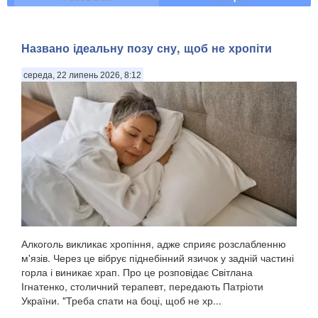
Названо ідеальну позу сну, щоб не хропіти
середа, 22 липень 2026, 8:12
Алкоголь викликає хропіння, адже сприяє розслабленню
м'язів. Через це вібрує піднебінний язичок у задній частині
горла і виникає храп. Про це розповідає Світлана
Ігнатенко, столичний терапевт, передають Патріоти
України. "Треба спати на боці, щоб не хр...