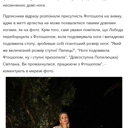
нескінченно довгі ноги.
Підписники відразу розпізнали присутність Фотошопа на знімку,
адже в житті артистка не може похвалитися такими довгими
ногами, як на фото. Крім того, самі уважні помітили, що Лобода
переборщила з Фотошопом, коли подовжувала ноги і випадково
подовжила стопу, зробивши собі гігантський розмір ноги: "Який
же величезний розмір ступні! Пипець!", "Ноги подовжила
Фтошопом, ну і ступні прихопила", "Довгоступна Попелюшка)
Світлана, Ви промахнулися, працюючи з Фтошопом", -
коментують в мережі фото.