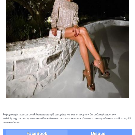
Інформація, котра опублікована на цій сторінці не має стосунку до редакції порталу
patrioty.org.ua, всі права та відповідальність стосуються фізичних та юридичних осіб, котрі її
оприлюднили.
FaceBook
Disqus