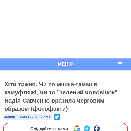
МЕНЮ
Хіти тижня. Чи то мішка-гаммі в
камуфляжі, чи то "зелений чоловічок":
Надія Савченко вразила черговим
образом (фотофакти)
Twitter
неділя, 1 жовтень 2017, 5:00
Слідкуйте за нами