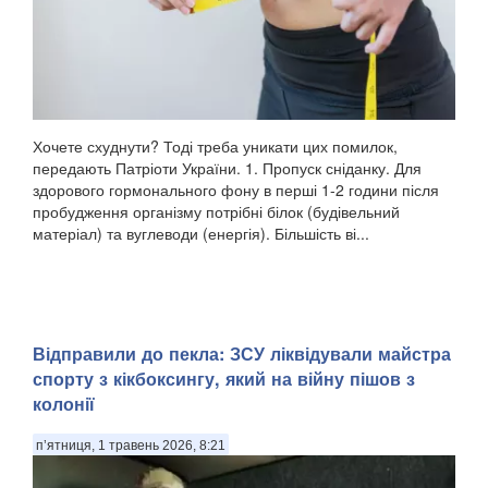
Хочете схуднути? Тоді треба уникати цих помилок,
передають Патріоти України. 1. Пропуск сніданку. Для
здорового гормонального фону в перші 1-2 години після
пробудження організму потрібні білок (будівельний
матеріал) та вуглеводи (енергія). Більшість ві...
Відправили до пекла: ЗСУ ліквідували майстра
спорту з кікбоксингу, який на війну пішов з
колонії
п’ятниця, 1 травень 2026, 8:21