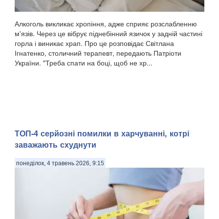
Алкоголь викликає хропіння, адже сприяє розслабленню
м'язів. Через це вібрує піднебінний язичок у задній частині
горла і виникає храп. Про це розповідає Світлана
Ігнатенко, столичний терапевт, передають Патріоти
України. "Треба спати на боці, щоб не хр...
ТОП-4 серйозні помилки в харчуванні, котрі
заважають схуднути
понеділок, 4 травень 2026, 9:15