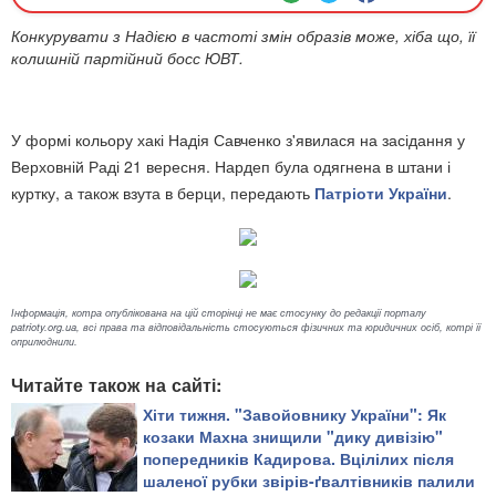
Конкурувати з Надією в частоті змін образів може, хіба що, її
колишній партійний босс ЮВТ.
У формі кольору хакі Надія Савченко з'явилася на засідання у
Верховній Раді 21 вересня. Нардеп була одягнена в штани і
куртку, а також взута в берци, передають
Патріоти України
.
Інформація, котра опублікована на цій сторінці не має стосунку до редакції порталу
patrioty.org.ua, всі права та відповідальність стосуються фізичних та юридичних осіб, котрі її
оприлюднили.
Читайте також на сайті:
Хіти тижня. "Завойовнику України": Як
козаки Махна знищили "дику дивізію"
попередників Кадирова. Вцілілих після
шаленої рубки звірів-ґвалтівників палили