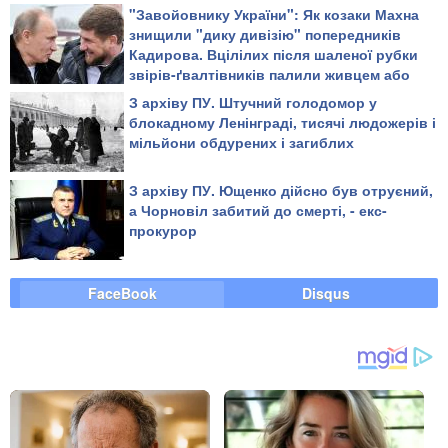
живцем або повільно рубали на дрібні
"Завойовнику України": Як козаки Махна
шматки
знищили "дику дивізію" попередників
Кадирова. Вцілілих після шаленої рубки
звірів-ґвалтівників палили живцем або
повільно рубали на дрібні шматки
З архіву ПУ. Штучний голодомор у
блокадному Ленінграді, тисячі людожерів і
мільйони обдурених і загиблих
З архіву ПУ. Ющенко дійсно був отруєний,
а Чорновіл забитий до смерті, - екс-
прокурор
FaceBook
Disqus