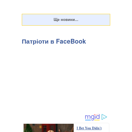
Патріоти в FaceBook
I Bet You Didn't