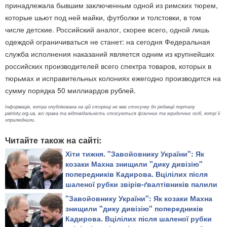
принадлежала бывшим заключенным одной из римских тюрем,
которые шьют под ней майки, футболки и толстовки, в том
числе детские. Российский аналог, скорее всего, одной лишь
одеждой ограничиваться не станет: на сегодня Федеральная
служба исполнения наказаний является одним из крупнейших
российских производителей всего спектра товаров, которых в
тюрьмах и исправительных колониях ежегодно производится на
сумму порядка 50 миллиардов рублей.
Інформація, котра опублікована на цій сторінці не має стосунку до редакції порталу
patrioty.org.ua, всі права та відповідальність стосуються фізичних та юридичних осіб, котрі її
оприлюднили.
Читайте також на сайті:
Хіти тижня. "Завойовнику України": Як
козаки Махна знищили "дику дивізію"
попередників Кадирова. Вцілілих після
шаленої рубки звірів-ґвалтівників палили
живцем або повільно рубали на дрібні
"Завойовнику України": Як козаки Махна
шматки
знищили "дику дивізію" попередників
Кадирова. Вцілілих після шаленої рубки