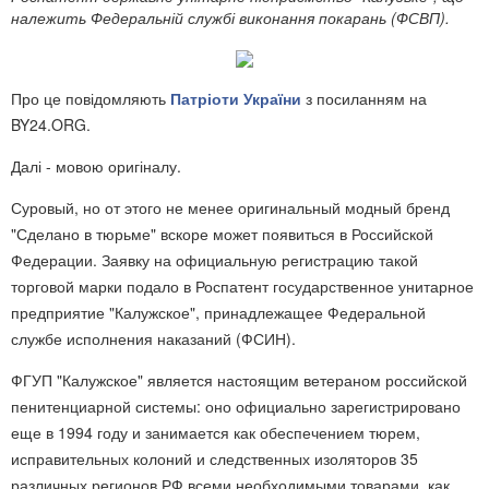
належить Федеральній службі виконання покарань (ФСВП).
Про це повідомляють
Патріоти України
з посиланням на
BY24.ORG.
Далі - мовою оригіналу.
Суровый, но от этого не менее оригинальный модный бренд
"Сделано в тюрьме" вскоре может появиться в Российской
Федерации. Заявку на официальную регистрацию такой
торговой марки подало в Роспатент государственное унитарное
предприятие "Калужское", принадлежащее Федеральной
службе исполнения наказаний (ФСИН)
.
ФГУП "Калужское" является настоящим ветераном российской
пенитенциарной системы: оно официально зарегистрировано
еще в 1994 году и занимается как обеспечением тюрем,
исправительных колоний и следственных изоляторов 35
различных регионов РФ всеми необходимыми товарами, как