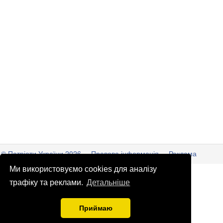
© Патріоти України 2026
Правова інформація
Реклама
Ми використовуємо cookies для аналізу
info
@
patrioty.org.ua
трафіку та реклами.
Детальніше
Приймаю