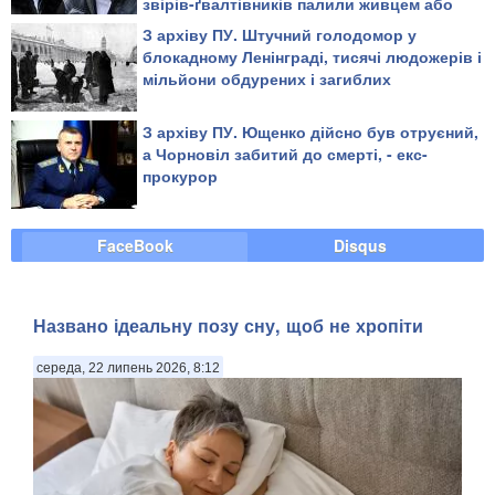
звірів-ґвалтівників палили живцем або
повільно рубали на дрібні шматки
З архіву ПУ. Штучний голодомор у
блокадному Ленінграді, тисячі людожерів і
мільйони обдурених і загиблих
З архіву ПУ. Ющенко дійсно був отруєний,
а Чорновіл забитий до смерті, - екс-
прокурор
FaceBook
Disqus
Названо ідеальну позу сну, щоб не хропіти
середа, 22 липень 2026, 8:12