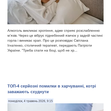
Алкоголь викликає хропіння, адже сприяє розслабленню
м'язів. Через це вібрує піднебінний язичок у задній частині
горла і виникає храп. Про це розповідає Світлана
Ігнатенко, столичний терапевт, передають Патріоти
України. "Треба спати на боці, щоб не хр...
ТОП-4 серйозні помилки в харчуванні, котрі
заважають схуднути
понеділок, 4 травень 2026, 9:15