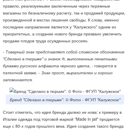
правило, реализуемыми заключенным через тюремные
магазины по безналичному расчету, так и продажей продукции,
произведенной в местах лишения свободы. К слову, именно
последнее направление является у "Калужского" одним из
приоритетных, а создание нового бренда призвано увеличить
продажи плодов труда осужденных россиян.
- Товарный знак представляет собой словесное обозначение
"Сделано в тюрьме" и значок ®, выполненные печатными
буквами русского алфавита черного цвета
, - говорится в
патентной заявке. -
Знак прост, выразителен и хорошо
запоминается.
Бренд "Сделано в тюрьме". © Фото - ФГУП "Калужское"
Стоит отметить, что идея бренда далеко не нова: к примеру в
Италии одежда под торговой маркой "Made in jail" продается
еще с 80-х годов прошлого века. Идея создания такого бренда