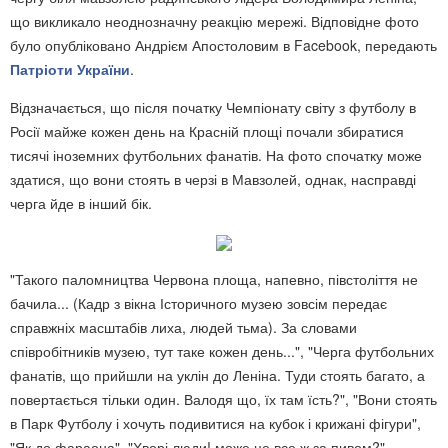
що викликало неоднозначну реакцію мережі. Відповідне фото
було опубліковано Андрієм Апостоловим в Facebook, передають
Патріоти України
.
Відзначається, що після початку Чемпіонату світу з футболу в
Росії майже кожен день на Красній площі почали збиратися
тисячі іноземних футбольних фанатів. На фото спочатку може
здатися, що вони стоять в черзі в Мавзолей, однак, насправді
черга йде в інший бік.
"Такого паломництва Червона площа, напевно, півстоліття не
бачила... (Кадр з вікна Історичного музею зовсім передає
справжніх масштабів лиха, людей тьма). За словами
співробітників музею, тут таке кожен день...", "Черга футбольних
фанатів, що прийшли на уклін до Леніна. Туди стоять багато, а
повертається тільки один. Валодя що, їх там їсть?", "Вони стоять
в Парк Футболу і хочуть подивитися на кубок і крижані фігури",
"Як до фараона", "Хворі люди! може це все ж за пивом?",