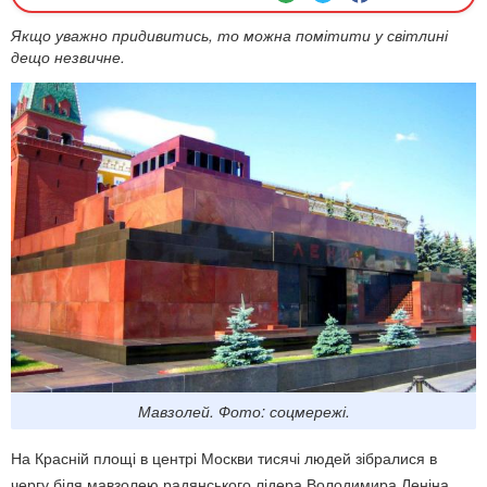
Якщо уважно придивитись, то можна помітити у світлині
дещо незвичне.
Мавзолей. Фото: соцмережі.
На Красній площі в центрі Москви тисячі людей зібралися в
чергу біля мавзолею радянського лідера Володимира Леніна,