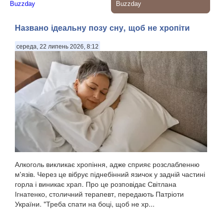
Названо ідеальну позу сну, щоб не хропіти
середа, 22 липень 2026, 8:12
Алкоголь викликає хропіння, адже сприяє розслабленню
м'язів. Через це вібрує піднебінний язичок у задній частині
горла і виникає храп. Про це розповідає Світлана
Ігнатенко, столичний терапевт, передають Патріоти
України. "Треба спати на боці, щоб не хр...