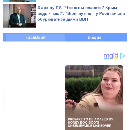
З архіву ПУ. ''Что ж вы плачете? Крым
ведь - наш!'': "Вірні путінці" у Росії почали
обурюватися діями ВВП
FaceBook
Disqus