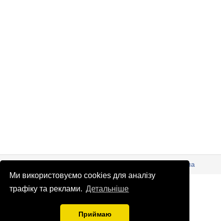
© Патріоти України 2026
Правова інформація
Реклама
Ми використовуємо cookies для аналізу
info
@
patrioty.org.ua
трафіку та реклами.
Детальніше
Приймаю