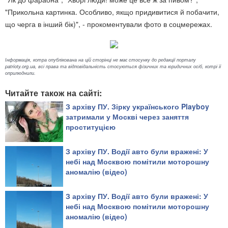
"Прикольна картинка. Особливо, якщо придивитися й побачити,
що черга в інший бік)", - прокоментували фото в соцмережах.
Інформація, котра опублікована на цій сторінці не має стосунку до редакції порталу
patrioty.org.ua, всі права та відповідальність стосуються фізичних та юридичних осіб, котрі її
оприлюднили.
Читайте також на сайті:
З архіву ПУ. Зірку українського Playboy
затримали у Москві через заняття
проституцією
З архіву ПУ. Водії авто були вражені: У
небі над Москвою помітили моторошну
аномалію (відео)
З архіву ПУ. Водії авто були вражені: У
небі над Москвою помітили моторошну
аномалію (відео)