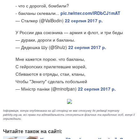
- что с дорогой, бомбили?
- бакланы склевали...
pic.twitter.com/lRDbCJ1mAT
— Сталкер (@ValBodin)
22 серпня 2017 р.
У России два союзника — армия и флот, и три беды
— дураки, дороги и бакланы.
— Дядюшка Шу (@Shulz)
22 серпня 2017 р.
Мне кажется порою. что бакланы,
С гейропских прилетевшие морей,
Сбиваются в отряды, стаи, кланы,
Чтобы "Зениту" сделать побольней
— Міністр паніки (@minofpan)
22 серпня 2017 р.
Інформація, котра опублікована на цій сторінці не має стосунку до редакції порталу
patrioty.org.ua, всі права та відповідальність стосуються фізичних та юридичних осіб, котрі її
оприлюднили.
Читайте також на сайті: