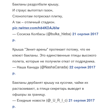
Бакланы раздолбали крышу,
И страус вытоптал газон,
Слонопотам потрескал плитку,
А так – отличный стадион.
pic.twitter.com/h84KOAJ6lw
— Сосиска Колбасы (@bulka_hleba)
21 серпня 2017
р.
Крыша "Зенит-арены" протекает потому, что ее
клюют бакланы. Это единственные птицы высокого
полета, которые не получили откат от подрядчика.
— Наша Канада (@NashaCanada)
22 серпня 2017
р.
Бакланы дербанят крышу на кусочки, чайки их
растаскивают, а птица-секретарь выводит в
офшоры за границу.
— Ехидные новости (@_U_R_I_c)
21 серпня 2017
р.