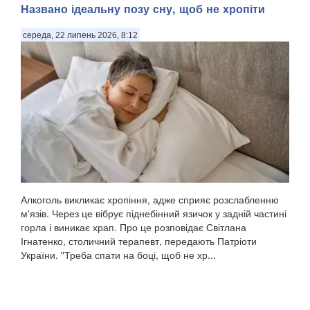
Названо ідеальну позу сну, щоб не хропіти
середа, 22 липень 2026, 8:12
Алкоголь викликає хропіння, адже сприяє розслабленню
м'язів. Через це вібрує піднебінний язичок у задній частині
горла і виникає храп. Про це розповідає Світлана
Ігнатенко, столичний терапевт, передають Патріоти
України. "Треба спати на боці, щоб не хр...