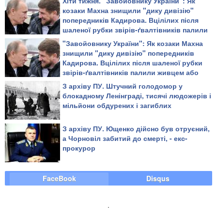
Хіти тижня. "Завойовнику України": Як
козаки Махна знищили "дику дивізію"
попередників Кадирова. Вцілілих після
шаленої рубки звірів-ґвалтівників палили
живцем або повільно рубали на дрібні
"Завойовнику України": Як козаки Махна
шматки
знищили "дику дивізію" попередників
Кадирова. Вцілілих після шаленої рубки
звірів-ґвалтівників палили живцем або
повільно рубали на дрібні шматки
З архіву ПУ. Штучний голодомор у
блокадному Ленінграді, тисячі людожерів і
мільйони обдурених і загиблих
З архіву ПУ. Ющенко дійсно був отруєний,
а Чорновіл забитий до смерті, - екс-
прокурор
FaceBook
Disqus
.