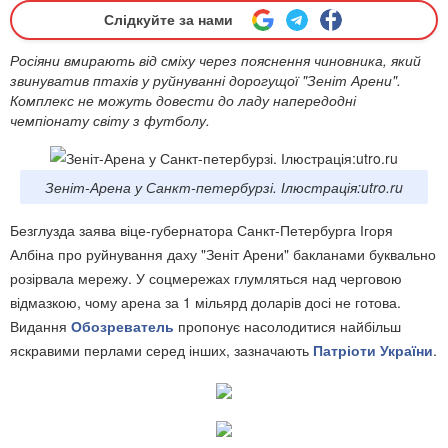
Слідкуйте за нами
Росіяни вмирають від сміху через пояснення чиновника, який
звинуватив птахів у руйнуванні дорогущої "Зеніт Арени".
Комплекс не можуть довести до ладу напередодні
чемпіонату світу з футболу.
Зеніт-Арена у Санкт-петербурзі. Ілюстрація:utro.ru
Безглузда заява віце-губернатора Санкт-Петербурга Ігоря
Албіна про руйнування даху "Зеніт Арени" бакланами буквально
розірвала мережу. У соцмережах глумляться над черговою
відмазкою, чому арена за 1 мільярд доларів досі не готова.
Видання
Обозреватель
пропонує насолодитися найбільш
яскравими перлами серед інших, зазначають
Патріоти України
.