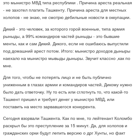
это мынистро МВД типа республики . Причина ареста реальная
- не захотел платить Ташкенту. Причина ареста для местных
холопов - не знаю, не смотрю дебильные новости в оккупации.
Дикий - это человек, за которого горой военные, типа армия
рыныды, а 99% командиров частей рыныды - это бывшие
менты, как и сам Дикий. Дикого, если не ошибаюсь выпустили
под домашний арест потом. Итого: мынистро доходов дыныры
наехало на мынистро мывыды дыныры. Звучит классно ,как по
мне.
Для того, чтобы не потерять лицо и не быть публично
униженным в глазах армии и командиров частей, Дикому нужно
было дать ответочку. Ну то есть или сглотнуть то, что какой-то
Ташкент пришел и требует денег у мынистро МВД, или
поставить на место зарвавшегося конкурента.
Сегодня взорвали Ташкента. Как по мне, то лейтенант Коломбо
раскрыл бы это преступление за 15 минут. Да, для холопов и
гражданских орки будут лепить версию о дрг Хунты, но факт