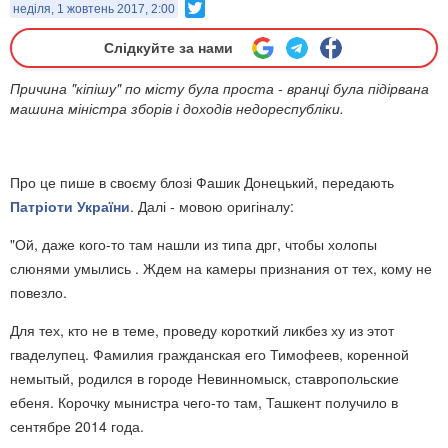
Twitter
неділя, 1 жовтень 2017, 2:00
Слідкуйте за нами
Причина "кіпішу" по місту була проста - вранці була підірвана
машина міністра зборів і доходів недореспубліки.
Про це пише в своєму блозі Фашик Донецький, передають
Патріоти України
. Далі - мовою оригіналу:
"Ой, даже кого-то там нашли из типа дрг, чтобы холопы
слюнями умылись . Ждем на камеры признания от тех, кому не
повезло.
Для тех, кто не в теме, проведу короткий ликбез ху из этот
гваделупец. Фамилия гражданская его Тимофеев, коренной
немытый, родился в городе Невинномыск, ставропольские
ебеня. Корочку мынистра чего-то там, Ташкент получило в
сентябре 2014 года.