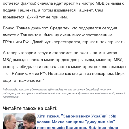
остается фактом: сначала идет арест мынистро МВД рыныды с
подачи Ташкента, а потом взрывается Ташкент. Сам
взрывается. Дикий тут не при чем.
Бонус. Точнее джек-пот. Среди тех, кто подорвался сегодня
вместе с Ташкентом, были ну очень высокопоставленные
ГРУшники РФ . Дикий чуть перестарался, взрывать так взрывать.
А теперь говорим вслух и стараемся не ржать: на мынистра
МВД рыныды наехал мынистр доходов рыныды, мынистр МВД
дыныры обиделся и взорвал авто с мынистром доходов рыныды
+ с ГРУшниками из РФ. Не знаю как кто ,а я за попкорном. Цирк
еще тот намечается."
Інформація, котра опублікована на цій сторінці не має стосунку до редакції порталу
patrioty.org.ua, всі права та відповідальність стосуються фізичних та юридичних осіб, котрі її
оприлюднили.
Читайте також на сайті:
Хіти тижня. "Завойовнику України": Як
козаки Махна знищили "дику дивізію"
попередників Кадирова. Вцілілих після