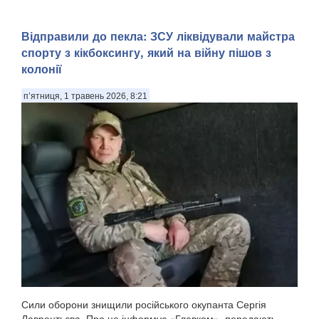
Відправили до пекла: ЗСУ ліквідували майстра
спорту з кікбоксингу, який на війну пішов з
колонії
п’ятниця, 1 травень 2026, 8:21
Сили оборони знищили російського окупанта Сергія
Лаврентьєва. Про це інформує «Главком», передають