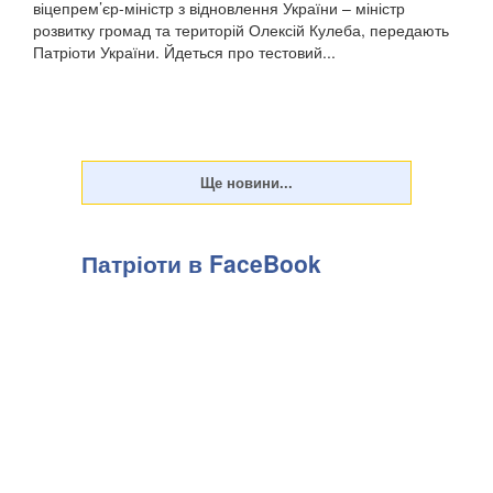
віцепрем’єр-міністр з відновлення України – міністр
розвитку громад та територій Олексій Кулеба, передають
Патріоти України. Йдеться про тестовий...
Патріоти в FaceBook