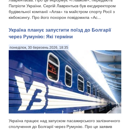
Патріоти України. Сергій Лаврентьєв був ексдиректором
будівельної компанії «Алза» та майстром спорту Росії з
кікбоксингу. Про його похорон повідомила «Ас...
Україна планує запустити поїзд до Болгарії
через Румунію: Які терміни
понеділок, 30 березень 2026, 18:35
Україна працює над запуском пасажирського залізничного
сполучення до Болгарії через Румунію. Про це заявив