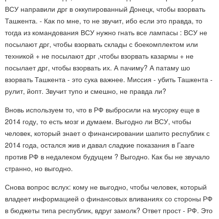
ВСУ направили дрг в оккупированный Донецк, чтобы взорвать
Ташкента. - Как по мне, то не звучит, ибо если это правда, то
тогда из командования ВСУ нужно гнать все лампасы : ВСУ не
посылают дрг, чтобы взорвать склады с боекомплектом или
техникой + не посылают дрг ,чтобы взорвать казармы + не
посылает дрг, чтобы взорвать их. А пачиму? А патаму шо
взорвать Ташкента - это сука важнее. Миссия - убить Ташкента -
рулит, йопт. Звучит тупо и смешно, не правда ли?
Вновь используем то, что в РФ выбросили на мусорку еще в
2014 году, то есть мозг и думаем. Выгодно ли ВСУ, чтобы
человек, который знает о финансировании шапито республик с
2014 года, остался жив и давал сладкие показания в Гааге
против РФ в недалеком будущем ? Выгодно. Как бы не звучало
странно, но выгодно.
Снова вопрос вслух: кому не выгодно, чтобы человек, который
владеет информацией о финансовых вливаниях со стороны РФ
в бюджеты типа республик, вдруг замолк? Ответ прост - РФ. Это