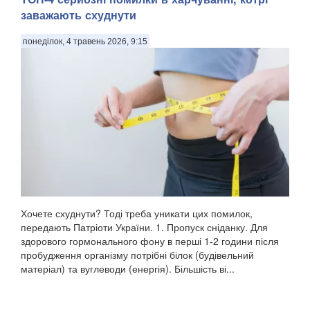
заважають схуднути
понеділок, 4 травень 2026, 9:15
Хочете схуднути? Тоді треба уникати цих помилок,
передають Патріоти України. 1. Пропуск сніданку. Для
здорового гормонального фону в перші 1-2 години після
пробудження організму потрібні білок (будівельний
матеріал) та вуглеводи (енергія). Більшість ві...