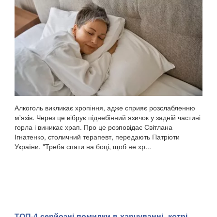
Алкоголь викликає хропіння, адже сприяє розслабленню
м'язів. Через це вібрує піднебінний язичок у задній частині
горла і виникає храп. Про це розповідає Світлана
Ігнатенко, столичний терапевт, передають Патріоти
України. "Треба спати на боці, щоб не хр...
ТОП-4 серйозні помилки в харчуванні, котрі