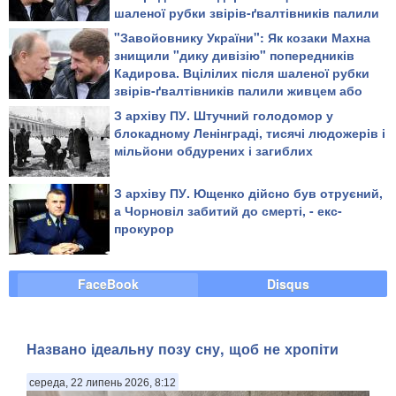
шаленої рубки звірів-ґвалтівників палили
живцем або повільно рубали на дрібні
"Завойовнику України": Як козаки Махна
шматки
знищили "дику дивізію" попередників
Кадирова. Вцілілих після шаленої рубки
звірів-ґвалтівників палили живцем або
повільно рубали на дрібні шматки
З архіву ПУ. Штучний голодомор у
блокадному Ленінграді, тисячі людожерів і
мільйони обдурених і загиблих
З архіву ПУ. Ющенко дійсно був отруєний,
а Чорновіл забитий до смерті, - екс-
прокурор
FaceBook
Disqus
Названо ідеальну позу сну, щоб не хропіти
середа, 22 липень 2026, 8:12