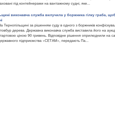
аховані під контейнерами на вантажному судні, яке...
ьщині виконавча служба вилучила у боржника гілку граба, щоб.
ні
а Тернопільщині за рішенням суду в одного з боржників конфіскува
товбур дерева. Державна виконавча служба виставила його на аукці
стартовою ціною 90 гривень. Відповідне рішення оприлюднили на са
державного підприємства «СЕТАМ», передають Па...