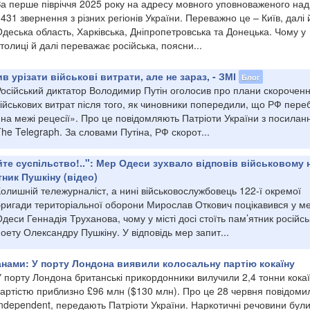
За перше півріччя 2025 року на адресу мовного уповноваженого на
431 звернення з різних регіонів України. Переважно це – Київ, далі 
деська область, Харківська, Дніпропетровська та Донецька. Чому у
толиці й далі переважає російська, поясни...
в урізати військові витрати, але не зараз, - ЗМІ
Блог
Російський диктатор Володимир Путін оголосив про плани скорочен
ійськових витрат після того, як чиновники попередили, що РФ пере
на межі рецесії». Про це повідомляють Патріоти України з посилан
he Telegraph. За словами Путіна, РФ скорот...
йте суспільство!..": Мер Одеси зухвало відповів військовому 
тник Пушкіну (відео)
олишній тележурналіст, а нині військовослужбовець 122-ї окремої
бригади територіальної оборони Мирослав Откович поцікавився у м
деси Геннадія Труханова, чому у місті досі стоїть пам’ятник російс
оету Олександру Пушкіну. У відповідь мер запит...
анами: У порту Лондона виявили колосальну партію кокаїну
 порту Лондона британські прикордонники вилучили 2,4 тонни кокаї
вартістю приблизно £96 млн ($130 млн). Про це 28 червня повідоми
Independent, передають Патріоти України. Наркотичні речовини бул