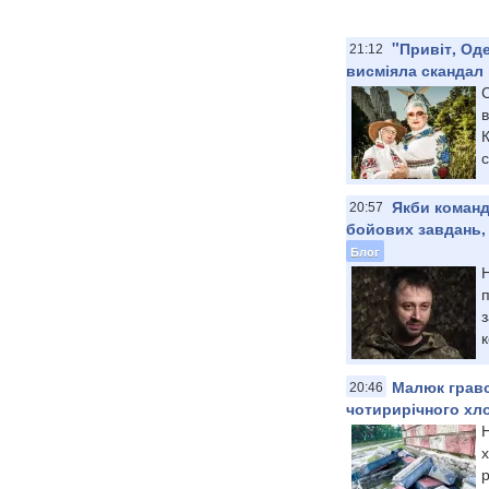
"Привіт, Од
21:12
висміяла скандал 
С
с
Якби команд
20:57
бойових завдань, 
Блог
Н
п
з
к
Малюк гравс
20:46
чотирирічного хл
х
р