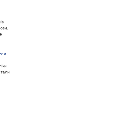
ів
ози.
он
ули
ліки
стали