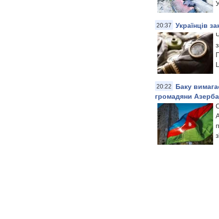
У
Українців з
20:37
Ч
з
Ц
Баку вимага
20:22
громадяни Азерб
С
п
з