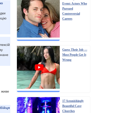
но
Event: Actors Who
Pursued
ідки
Controversial
кцію
Careers
лексій
ву
Guess Their Job —
знане
Most People Get It
Wrong
 живе
17 Astonishingly
Beautiful Cave
 бійця
Churches