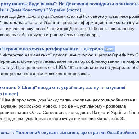
 разу вантаж буде іншим": На Донеччині розвідники оригіналь
в із Днем Конституції України (фото)
з нагоди Дня Конституції України фахівці Головного управління розв
Міністерства оборони України провели інформаційно-психологічну а
а тимчасово окупованій території Донецької області: психологічну
кладову забезпечував страшний звук важких др...
о Чернишова хочуть розформувати, - джерело
Блог
іністерство національної єдності, яке очолює віцепрем'єр-міністр О
Чернишов, може бути ліквідоване через брак фінансування та кадро
естачу. Про це повідомляє LIGA.net із посиланням на джерело, обі
 процесом підготовки можливого перезава...
уються: У Швеції продають українську халву в пакуванні
 (відео)
У Швеції продають українську халву кропивницького виробництва в
пакуванні російською мовою. Про це «Суспільному» розповіла
кропивничанка Ольга Сержанова, передають Патріоти України. Вона
а кордоном, українські товари купує в місцевих магазинах. З...
вся...": Полонений окупант зізнався, що стратив беззбройного