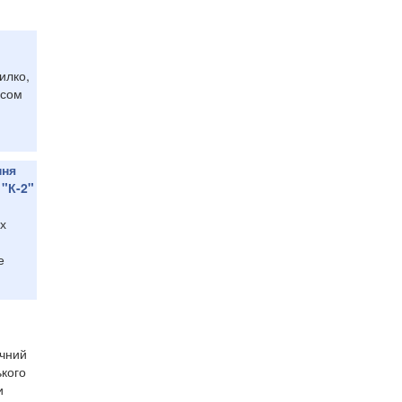
илко,
асом
ння
 "К-2"
х
е
ічний
ького
и