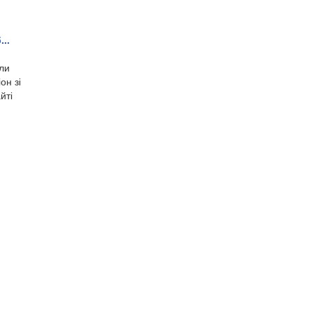
..
ли
он зі
йті