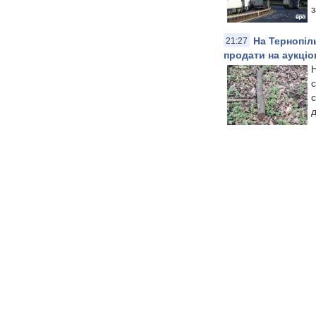
з
На Тернопіл
21:27
продати на аукціо
Н
с