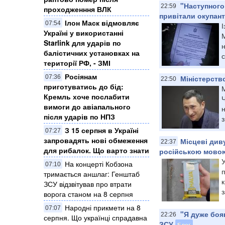
"Наступного
22:59
проходженння ВЛК
привітали окупанті
Ілон Маск відмовляє
07:54
І
Україні у використанні
Starlink для ударів по
н
балістичних установках на
с
території РФ, - ЗМІ
Росіянам
07:36
Міністерств
22:50
приготуватись до бід:
М
Кремль хоче послабити
вимоги до авіапального
н
після ударів по НПЗ
з
З 15 серпня в Україні
07:27
запровадять нові обмеження
Місцеві див
22:37
для рибалок. Що варто знати
російською мовою
На концерті Кобзона
07:10
тримається аншлаг: Генштаб
ЗСУ відзвітував про втрати
з
ворога станом на 8 серпня
Народні прикмети на 8
07:07
"Я дуже боя
22:26
серпня. Що українці спрадавна
ЗСУ
Блог