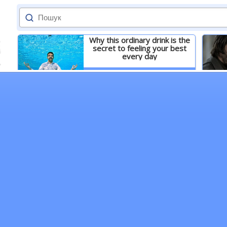
Why this ordinary drink is the
secret to feeling your best
every day
Детальніше