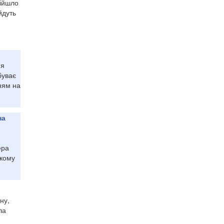
дійшло
йдуть
ня
буває
ням на
на
ера
ькому
ну,
ла
и