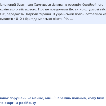
олонений бурят Іван Хамгушеєв зізнався в розстрілі беззбройного
країнського військового. Про це повідомили Десантно-штурмові війс
ЗСУ, передають Патріоти України. В український полон потрапило ч
купантів з 810-ї бригада морської піхоти РФ. ...
іонах порушень не менше, але...": Кремінь пояснив, чому Київ
тю скарг на російську