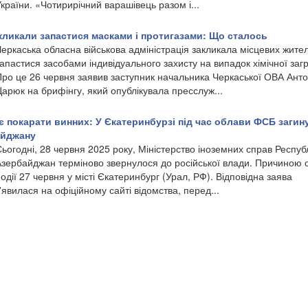
країни. «Чотирирічний варашівець разом і...
акликали запастися масками і протигазами: Що сталось
еркаська обласна військова адміністрація закликала місцевих жител
апастися засобами індивідуального захисту на випадок хімічної загр
Про це 26 червня заявив заступник начальника Черкаської ОВА Ант
арюк на брифінгу, який опублікувала пресслуж...
є покарати винних: У Єкатеринбурзі під час облави ФСБ загин
айджану
ьогодні, 28 червня 2025 року, Міністерство іноземних справ Респуб
Азербайджан терміново звернулося до російської влади. Причиною 
одії 27 червня у місті Єкатеринбург (Урал, РФ). Відповідна заява
'явилася на офіційному сайті відомства, перед...