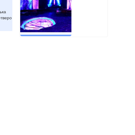
ька
етверо