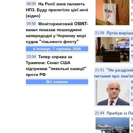
На Росії знов палають
06:05
1
НПЗ. Буду прилетіло цієї ночі
О
(відео)
с
Моніторинговий OSINT-
05:50
канал показав пошкоджені
Путін виріши
21:59
напередодні у Чорному морі
судна "тіньового флоту"
в
п’ятниця, 7 серпень 2026
«
Тепер справа за
T
23:04
Трампом: Сенат США
підтримав "пекельні санкції"
"Не розділя
21:51
проти РФ
питання про пам'я
К
Всі новини
О
п
Прибув із П
21:44
У