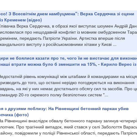
есо! З Всесвітнім днем намбуцмена": Вєрка Сердючка зі сцени
із Кременем (відео)
півачка Вєрка Сердючка, в образі якої виступає шоумен Андрій Дан
висловилася про нещодавній конфлікт із мовним омбудсменом Тар
Кремінем, передають Патріоти України. Артистка вперше після
кандального виступу з російськомовними хітами у Києві ...
ири не боялися казати про те, чого їм не вистачає для викона
наші втрати можна було б зменшити на 15%, - Кирило Верес із
едостатній рівень комунікації між штабами й командирами на місця
ризводить до того, що останні нерідко погоджуються на виконання
авдань, на які у них немає достатнього обсягу сил та засобів. Про ц
омандир 20-го окремого полку безпілотних систем "...
я з друзями поблизу: На Рівненщині бетонний паркан убив
опчика (фото)
На Рівненщині внаслідок обвалу бетонного паркану загинув чотирир
лопчик. Про трагічний випадок, який стався у селі Заболоття Варас
айону, повідомили у поліції Рівненської області, передають Патріот