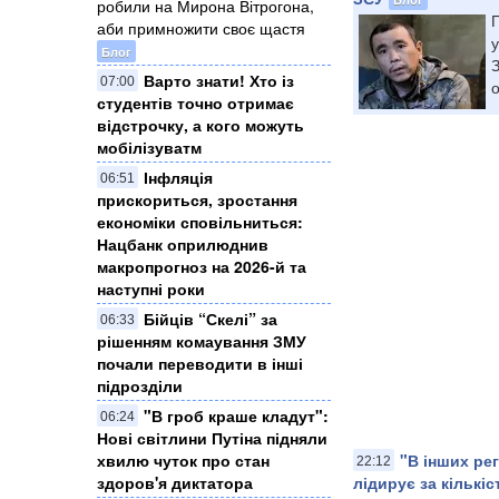
робили на Мирона Вітрогона,
П
аби примножити своє щастя
у
Блог
Варто знати! Хто із
07:00
о
студентів точно отримає
відстрочку, а кого можуть
мобілізуватм
Інфляція
06:51
прискориться, зростання
економіки сповільниться:
Нацбанк оприлюднив
макропрогноз на 2026-й та
наступні роки
Бійців “Скелі” за
06:33
рішенням комаування ЗМУ
почали переводити в інші
підрозділи
"В гроб краше кладут":
06:24
Нові світлини Путіна підняли
хвилю чуток про стан
"В інших рег
22:12
здоров'я диктатора
лідирує за кількіс