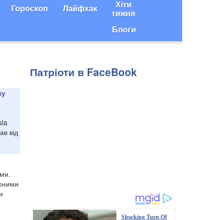
Хіти
Гороскоп
Лайфхак
тижня
Блоги
Патріоти в FaceBook
ку
sla
ав від
ми.
арними
и
Shocking Turn Of