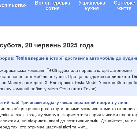
Волонтерська
Українська
Світське
успільство
сотня
кухня
життя
 субота, 28 червень 2025 года
рорив: Tesla вперше в історії доставила автомобіль до будин
мериканська компанія Tesla здійснила перше в історії автономне
доставлення автомобіля покупцю. Про це повідомив гендиректор Te
лон Маск у соцмережі X. Електрокар Tesla Model Y самостійно проїх
аводу компанії поблизу міста Остін (штат Техас)...
отий час! Три знаки зодіаку чекає справжній прорив у липні
Липень обіцяє рясно розквітнути новими можливостями та сюрприза
Декілька знаків зодіаку зможуть скористатися сприятливими планет
спектами, які відкриють двері до позитивних змін. Дізнайтеся, чи є в
еред тих, хто отримає щасливі вісті та жит...