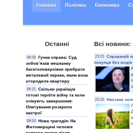
Головна
Політика
Економіка
С
Останні
Всі новини:
Справжній п
Гучна справа: Суд
23:25
08:30
покупця без водія
зобов’язав мешканку
А
багатоповерхівки прибрати
металевий паркан, яким вона
І
огородила квартиру
з
Скільки українців
08:21
готові терпіти війну та коли
Настане зол
23:10
очікують завершення:
Опитування розкрило
настрої
а
Нова трагедія: На
08:03
с
Житомирщині чоловік
раптово помер після