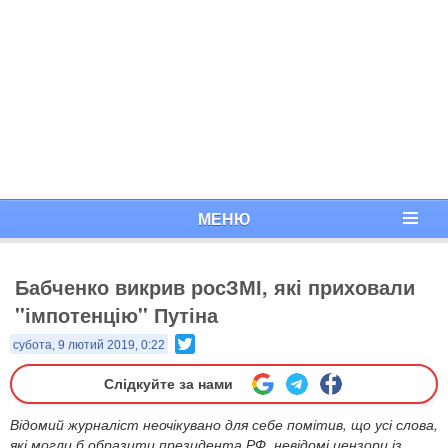
МЕНЮ
Бабченко викрив росЗМІ, які приховали
''імпотенцію'' Путіна
Twitter
субота, 9 лютий 2019, 0:22
Слідкуйте за нами
Відомий журналіст неочікувано для себе помітив, що усі слова,
які могли б образити президента РФ, невідомі цензори із