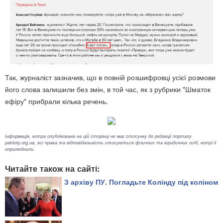
Так, журналіст зазначив, що в повній розшифровці усієї розмови
його слова залишили без змін, в той час, як з рубрики "Шматок
ефіру" прибрали кілька речень.
Інформація, котра опублікована на цій сторінці не має стосунку до редакції порталу
patrioty.org.ua, всі права та відповідальність стосуються фізичних та юридичних осіб, котрі її
оприлюднили.
Читайте також на сайті:
З архіву ПУ. Погладьте Колінду під коліном