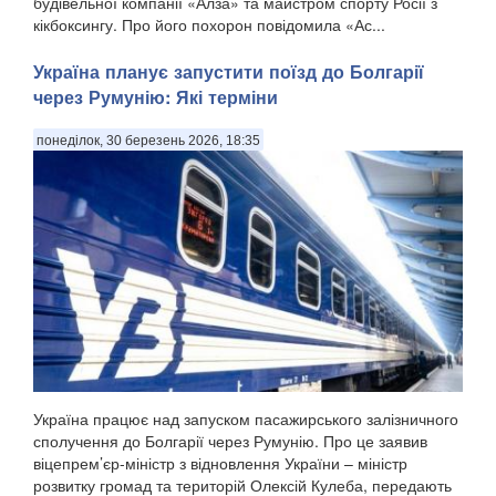
будівельної компанії «Алза» та майстром спорту Росії з
кікбоксингу. Про його похорон повідомила «Ас...
Україна планує запустити поїзд до Болгарії
через Румунію: Які терміни
понеділок, 30 березень 2026, 18:35
Україна працює над запуском пасажирського залізничного
сполучення до Болгарії через Румунію. Про це заявив
віцепрем’єр-міністр з відновлення України – міністр
розвитку громад та територій Олексій Кулеба, передають