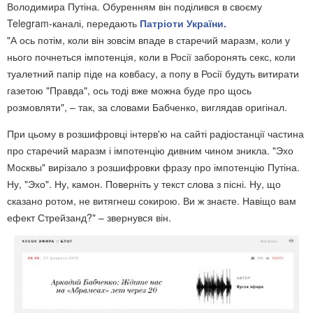
Володимира Путіна. Обуренням він поділився в своєму
Telegram-каналі, передають
Патріоти України.
"А ось потім, коли він зовсім впаде в старечий маразм, коли у
нього почнеться імпотенція, коли в Росії заборонять секс, коли
туалетний папір піде на ковбасу, а попу в Росії будуть витирати
газетою "Правда", ось тоді вже можна буде про щось
розмовляти", – так, за словами Бабченко, виглядав оригінал.
При цьому в розшифровці інтерв'ю на сайті радіостанції частина
про старечий маразм і імпотенцію дивним чином зникла. "Эхо
Москвы" вирізало з розшифровки фразу про імпотенцію Путіна.
Ну, "Эхо". Ну, камон. Поверніть у текст слова з пісні. Ну, що
сказано ротом, не витягнеш сокирою. Ви ж знаєте. Навіщо вам
ефект Стрейзанд?" – звернувся він.