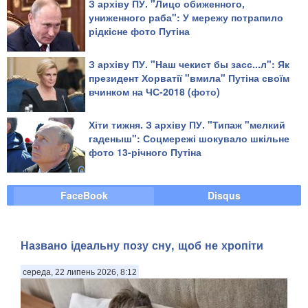
З архіву ПУ. "Лицо обиженного,
униженного раба": У мережу потрапило
рідкісне фото Путіна
З архіву ПУ. "Наш чекист бы засс...л": Як
президент Хорватії "вмила" Путіна своїм
вчинком на ЧС-2018 (фото)
Хіти тижня. З архіву ПУ. "Типаж "мелкий
гаденыш": Соцмережі шокувало шкільне
фото 13-річного Путіна
FaceBook
Disqus
Названо ідеальну позу сну, щоб не хропіти
середа, 22 липень 2026, 8:12