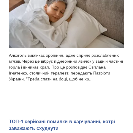
Алкоголь викликає хропіння, адже сприяє розслабленню
м'язів. Через це вібрує піднебінний язичок у задній частині
горла і виникає храп. Про це розповідає Світлана
Ігнатенко, столичний терапевт, передають Патріоти
України. "Треба спати на боці, щоб не хр...
ТОП-4 серйозні помилки в харчуванні, котрі
заважають схуднути