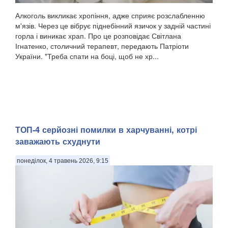
Алкоголь викликає хропіння, адже сприяє розслабленню
м'язів. Через це вібрує піднебінний язичок у задній частині
горла і виникає храп. Про це розповідає Світлана
Ігнатенко, столичний терапевт, передають Патріоти
України. "Треба спати на боці, щоб не хр...
ТОП-4 серйозні помилки в харчуванні, котрі
заважають схуднути
понеділок, 4 травень 2026, 9:15