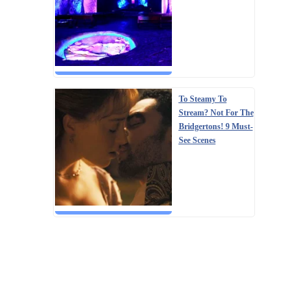
To Steamy To
Stream? Not For The
Bridgertons! 9 Must-
See Scenes