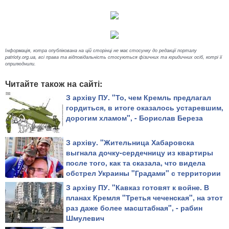
Інформація, котра опублікована на цій сторінці не має стосунку до редакції порталу
patrioty.org.ua, всі права та відповідальність стосуються фізичних та юридичних осіб, котрі її
оприлюднили.
Читайте також на сайті:
З архіву ПУ. "То, чем Кремль предлагал
гордиться, в итоге оказалось устаревшим,
дорогим хламом", - Борислав Береза
З архіву. "Жительница Хабаровска
выгнала дочку-сердечницу из квартиры
после того, как та сказала, что видела
обстрел Украины "Градами" с территории
РФ", - блогер
З архіву ПУ. "Кавказ готовят к войне. В
планах Кремля "Третья чеченская", на этот
раз даже более масштабная", - рабин
Шмулевич