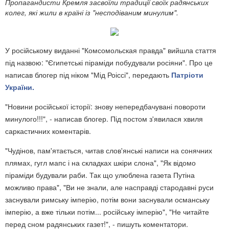
Пропагандисти Кремля засвоїли традиції своїх радянських
колег, які жили в країні із "несподіваним минулим".
У російському виданні "Комсомольская правда" вийшла стаття
під назвою: "Єгипетські піраміди побудували росіяни". Про це
написав блогер під ніком "Мід Роіссі", передають
Патріоти
України.
"Новини російської історії: знову непередбачувані повороти
минулого!!!", - написав блогер. Під постом з'явилася хвиля
саркастичних коментарів.
"Чудінов, пам'ятається, читав слов'янські написи на сонячних
плямах, гугл мапс і на складках шкіри слона", "Як відомо
піраміди будували раби. Так що улюблена газета Путіна
можливо права", "Ви не знали, але насправді стародавні руси
заснували римську імперію, потім вони заснували османську
імперію, а вже тільки потім... російську імперію", "Не читайте
перед сном радянських газет!", - пишуть коментатори.