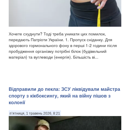
Хочете схуднути? Тоді треба уникати цих помилок,
передають Патріоти України. 1. Пропуск сніданку. Для
здорового гормонального фону в перші 1-2 години після
пробудження організму потрібні білок (будівельний
матеріал) та вуглеводи (енергія). Більшість ві...
Відправили до пекла: ЗСУ ліквідували майстра
спорту з кікбоксингу, який на війну пішов з
колонії
п’ятниця, 1 травень 2026, 8:21